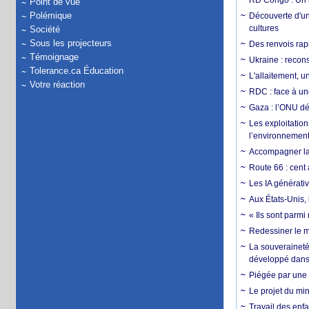
RD Congo : Un r
Point de vue
Polémique
Découverte d'un
cultures
Société
Sous les projecteurs
Des renvois rapi
Témoignage
Ukraine : reconst
Tolerance.ca Éducation
L'allaitement, u
Votre réaction
RDC : face à une
Gaza : l’ONU dé
Les exploitation
l’environnemen
Accompagner la f
Route 66 : cent 
Les IA générativ
Aux États-Unis, 
« Ils sont parm
Redessiner le m
La souveraineté 
développé dans 
Piégée par une 
Le projet du min
Travail des enfa