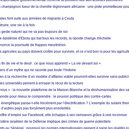
esponsable gouvernemental confirme la pollution liée aux activités pétrolières
 champignon tueur de la chenille légionnaire africaine : une piste prometteuse pou
des font suite aux arrivées de migrants à Ceuta
ruire, une vie à la fois
n geste naturel qui ne va pas toujours de soi
 épidémie d'Ebola qui bat tous les records, la riposte change d'échelle
nonce la poursuite de frappes meurtrières
s agricoles au pays doivent croître pour survivre, et ce n’est bon ni pour les agricul
t
in de vie et le deuil : ce que nous apprend « La vie devant soi »
ans d’un mythe qui ne raconte pas toute l’histoire
es à la recherche d’un modèle d’affaires viable pourront-elles survivre sans publici
les universités peinent à enrayer le recul de la lecture
i nous » : la nouvelle plateforme de la Maison-Blanche et la déshumanisation des s
onde pour mieux le comprendre : le pouvoir politique des contre-cartes
énergétique passe-t-elle forcément par l’électrification ? L’exemple du solaire th
d’autres pays pas forcément plus ensoleillés
offre d’emploi sur Facebook, elle échappe à ses ravisseurs grâce à une inconnue
istère israélien de la Défense implique des crimes de guerre potentiels
nts au Sénégal : pourquoi les normes internationales peinent à saisir les réalités l