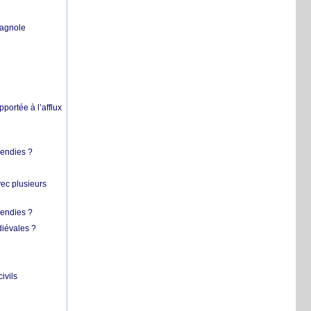
pagnole
pportée à l’afflux
cendies ?
vec plusieurs
cendies ?
diévales ?
ivils