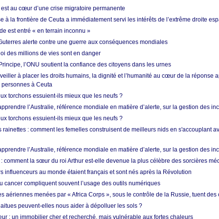
est au cœur d’une crise migratoire permanente
 à la frontière de Ceuta a immédiatement servi les intérêts de l’extrême droite es
de est entré « en terrain inconnu »
Guterres alerte contre une guerre aux conséquences mondiales
oi des millions de vies sont en danger
rincipe, l’ONU soutient la confiance des citoyens dans les urnes
 veiller à placer les droits humains, la dignité et l’humanité au cœur de la réponse a
e personnes à Ceuta
ux torchons essuient-ils mieux que les neufs ?
prendre l’Australie, référence mondiale en matière d’alerte, sur la gestion des in
ux torchons essuient-ils mieux que les neufs ?
 rainettes : comment les femelles construisent de meilleurs nids en s'accouplant a
prendre l’Australie, référence mondiale en matière d’alerte, sur la gestion des in
: comment la sœur du roi Arthur est-elle devenue la plus célèbre des sorcières mé
s influenceurs au monde étaient français et sont nés après la Révolution
u cancer compliquent souvent l’usage des outils numériques
es aériennes menées par « Africa Corps », sous le contrôle de la Russie, tuent des c
aitues peuvent-elles nous aider à dépolluer les sols ?
ur : un immobilier cher et recherché, mais vulnérable aux fortes chaleurs