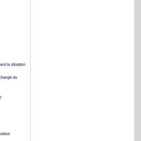
nt la situation
échange du
?
chaleur