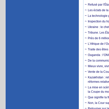
Refusé par l'Éta
Les éclats de la
La technologie p
Inspection du hij
Ukraine : le ch
Tribune. Les Éta
Près de 6 milli
L’Afrique de l’
Traite des êtres
Ouganda : l’ONU
De la communica
Mieux vivre, viv
Vente de la Coup
Kazakhstan : rel
réformes relativ
La mise en scène
la Coupe du m
Que signifie la 
Non, la Cour sup
Retourner sur la