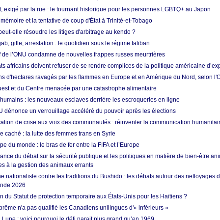
t, exigé par la rue : le tournant historique pour les personnes LGBTQ+ au Japon
 mémoire et la tentative de coup d'État à Trinité-et-Tobago
eut-elle résoudre les litiges d'arbitrage au kendo ?
ab, gifle, arrestation : le quotidien sous le régime taliban
ef de l’ONU condamne de nouvelles frappes russes meurtrières
ts africains doivent refuser de se rendre complices de la politique américaine d’ex
ons d'hectares ravagés par les flammes en Europe et en Amérique du Nord, selon l
Ouest et du Centre menacée par une catastrophe alimentaire
 humains : les nouveaux esclaves derrière les escroqueries en ligne
 dénonce un verrouillage accéléré du pouvoir après les élections
tion de crise aux voix des communautés : réinventer la communication humanitai
re caché : la lutte des femmes trans en Syrie
e du monde : le bras de fer entre la FIFA et l’Europe
ance du débat sur la sécurité publique et les politiques en matière de bien-être ani
es à la gestion des animaux errants
 nationaliste contre les traditions du Bushido : les débats autour des nettoyages
onde 2026
fin du Statut de protection temporaire aux États-Unis pour les Haïtiens ?
rême n'a pas qualifié les Canadiens unilingues d'« inférieurs »
 Lune : voici pourquoi le défi parait plus grand qu’en 1969