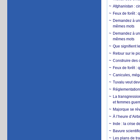
Afghanistan : cin
Feux de forêt : 
Demandez à un 
mêmes mots
Demandez à un 
mêmes mots
Que signifient l
Retour sur le p
Construire des c
Feux de forêt : 
Canicules, mégaf
Tuvalu veut dev
Réglementation c
La transgression
et femmes guerr
Majorque se révo
À l’heure d’Airb
Inde : la crise 
Bavure scientif
Les plans de tra