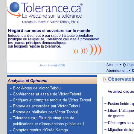
Directeur / Éditeur: Victor Teboul, Ph.D.
Regard
sur nous et ouverture sur le monde
Indépendant et neutre par rapport à toute orientation
politique ou religieuse, Tolerance.ca
vise à promouvoir
®
les grands principes démocratiques
sur lesquels repose la tolérance.
•
Accueil
Qui s
Jeudi 6 août 2026
•
Abonnement
O
Observatoi
Analyses et Opinions
Bloc-Notes de Victor Teboul
Veuillez cliqu
Conférences et essais de Victor Teboul
Critiques et comptes rendus de Victor Teboul
Fusion froide : 
Entrevues accordées par Victor Teboul
Liban. L’attaque
Entrevues réalisées par Victor Teboul
de guerre
Tolerance.ca : Plus de vingt ans de
Décharges sauva
publications et d'interventions publiques !
Comptes rendus d'Osée Kamga
Migration de tra