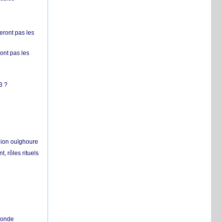
ront pas les
nt pas les
3 ?
égion ouïghoure
, rôles rituels
 monde