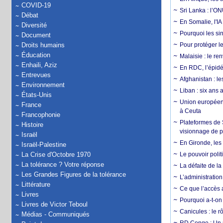
COVID-19
Sri Lanka : l’ON
Débat
En Somalie, l'IA 
Diversité
Pourquoi les si
Document
Droits humains
Pour protéger le
Éducation
Malaisie : le r
Enhaili, Aziz
En RDC, l’épidé
Entrevues
Afghanistan : le
Environnement
Liban : six ans 
États-Unis
Union européenn
France
à Ceuta
Francophonie
Plateformes de
Histoire
visionnage de p
Israël
En Gironde, les 
Israël-Palestine
La Crise d'Octobre 1970
Le pouvoir poli
La tolérance ? Votre réponse
La défaite de la
Les Grandes Figures de la tolérance
L’administration
Littérature
Ce que l’accès a
Livres
Pourquoi a-t-on
Livres de Victor Teboul
Canicules : le r
Médias - Communiqués