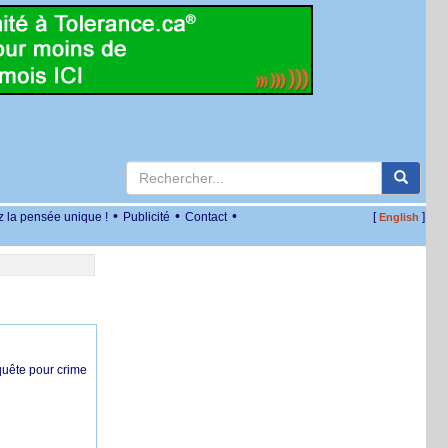
•
•
•
z la pensée unique !
Publicité
Contact
[
]
English
nquête pour crime