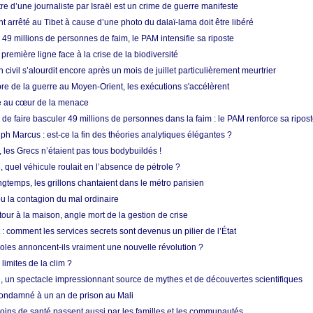
re d’une journaliste par Israël est un crime de guerre manifeste
nt arrêté au Tibet à cause d’une photo du dalaï-lama doit être libéré
49 millions de personnes de faim, le PAM intensifie sa riposte
 première ligne face à la crise de la biodiversité
n civil s’alourdit encore après un mois de juillet particulièrement meurtrier
bre de la guerre au Moyen-Orient, les exécutions s'accélèrent
ue au cœur de la menace
e faire basculer 49 millions de personnes dans la faim : le PAM renforce sa ripos
h Marcus : est-ce la fin des théories analytiques élégantes ?
, les Grecs n’étaient pas tous bodybuildés !
 quel véhicule roulait en l’absence de pétrole ?
longtemps, les grillons chantaient dans le métro parisien
 la contagion du mal ordinaire
etour à la maison, angle mort de la gestion de crise
 comment les services secrets sont devenus un pilier de l’État
coles annoncent-ils vraiment une nouvelle révolution ?
limites de la clim ?
re, un spectacle impressionnant source de mythes et de découvertes scientifiques
condamné à un an de prison au Mali
soins de santé passent aussi par les familles et les communautés