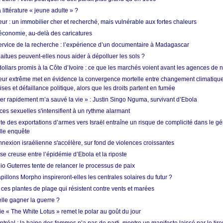
 littérature « jeune adulte » ?
ur : un immobilier cher et recherché, mais vulnérable aux fortes chaleurs
’économie, au-delà des caricatures
rvice de la recherche : l’expérience d’un documentaire à Madagascar
aitues peuvent-elles nous aider à dépolluer les sols ?
dollars promis à la Côte d’Ivoire : ce que les marchés voient avant les agences de n
ur extrême met en évidence la convergence mortelle entre changement climatique,
ses et défaillance politique, alors que les droits partent en fumée
ner rapidement m’a sauvé la vie » : Justin Singo Nguma, survivant d’Ebola
ences sexuelles s'intensifient à un rythme alarmant
te des exportations d’armes vers Israël entraîne un risque de complicité dans le g
lle enquête
annexion israélienne s'accélère, sur fond de violences croissantes
se creuse entre l’épidémie d’Ebola et la riposte
io Guterres tente de relancer le processus de paix
pillons Morpho inspireront-elles les centrales solaires du futur ?
ces plantes de plage qui résistent contre vents et marées
lle gagner la guerre ?
e « The White Lotus » remet le polar au goût du jour