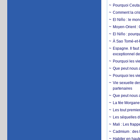
Pourquoi Ceuta 
Comment la crise
El Niño : le mon
Moyen-Orient : 
El Niño : pourqu
À Sao Tomé-et-P
Espagne. Il faut
exceptionnel d
Pourquoi les vie
Que peut nous ap
Pourquoi les vie
Vie sexuelle des
partenaires
Que peut nous ap
La fée Morgane 
Les tout premier
Les séquelles d
Mali : Les frapp
Cadmium : des l
Habiter en haute