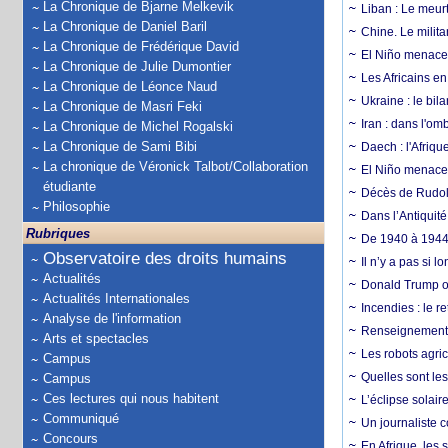
La Chronique de Bjarne Melkevik
Liban : Le meurt
La Chronique de Daniel Baril
Chine. Le milita
La Chronique de Frédérique David
El Niño menace 
La Chronique de Julie Dumontier
Les Africains en
La Chronique de Léonce Naud
Ukraine : le bila
La Chronique de Masri Feki
Iran : dans l'om
La Chronique de Michel Rogalski
La Chronique de Sami Bibi
Daech : l'Afriq
La chronique de Véronick Talbot/Collaboration
El Niño menace d
étudiante
Décès de Rudolp
Philosophie
Dans l’Antiquité
Rubriques
De 1940 à 1944,
Observatoire des droits humains
Il n’y a pas si 
Actualités
Donald Trump ou
Actualités Internationales
Incendies : le r
Analyse de l'information
Renseignement :
Arts et spectacles
Les robots agri
Campus
Quelles sont les 
Campus
Ces lectures qui nous habitent
L’éclipse solai
Communiqué
Un journaliste 
Concours
En Afrique, les 