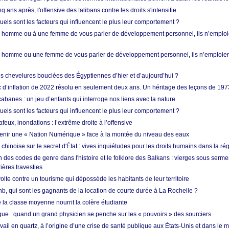
q ans après, l'offensive des talibans contre les droits s'intensifie
quels sont les facteurs qui influencent le plus leur comportement ?
homme ou à une femme de vous parler de développement personnel, ils n’emploie
homme ou une femme de vous parler de développement personnel, ils n’emploiero
es chevelures bouclées des Égyptiennes d’hier et d’aujourd’hui ?
ic d’inflation de 2022 résolu en seulement deux ans. Un héritage des leçons de 197
abanes : un jeu d’enfants qui interroge nos liens avec la nature
quels sont les facteurs qui influencent le plus leur comportement ?
eux, inondations : l’extrême droite à l’offensive
enir une « Nation Numérique » face à la montée du niveau des eaux
hinoise sur le secret d'État : vives inquiétudes pour les droits humains dans la r
 des codes de genre dans l'histoire et le folklore des Balkans : vierges sous serment
ières travesties
lte contre un tourisme qui dépossède les habitants de leur territoire
nb, qui sont les gagnants de la location de courte durée à La Rochelle ?
de la classe moyenne nourrit la colère étudiante
ique : quand un grand physicien se penche sur les « pouvoirs » des sourciers
vail en quartz, à l’origine d’une crise de santé publique aux États-Unis et dans le