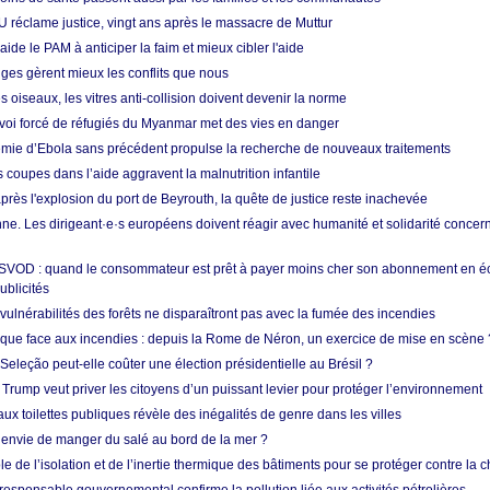
U réclame justice, vingt ans après le massacre de Muttur
aide le PAM à anticiper la faim et mieux cibler l'aide
nges gèrent mieux les conflits que nous
s oiseaux, les vitres anti-collision doivent devenir la norme
envoi forcé de réfugiés du Myanmar met des vies en danger
mie d’Ebola sans précédent propulse la recherche de nouveaux traitements
s coupes dans l’aide aggravent la malnutrition infantile
après l'explosion du port de Beyrouth, la quête de justice reste inachevée
e. Les dirigeant·e·s européens doivent réagir avec humanité et solidarité concerna
 SVOD : quand le consommateur est prêt à payer moins cher son abonnement en 
ublicités
vulnérabilités des forêts ne disparaîtront pas avec la fumée des incendies
tique face aux incendies : depuis la Rome de Néron, un exercice de mise en scène 
 Seleção peut-elle coûter une élection présidentielle au Brésil ?
 Trump veut priver les citoyens d’un puissant levier pour protéger l’environnement
ux toilettes publiques révèle des inégalités de genre dans les villes
 envie de manger du salé au bord de la mer ?
ôle de l’isolation et de l’inertie thermique des bâtiments pour se protéger contre la 