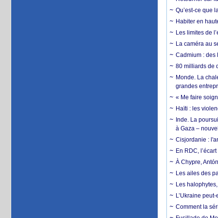
Qu’est-ce que la
Habiter en haute
Les limites de l
La caméra au se
Cadmium : des l
80 milliards de 
Monde. La chale
grandes entrepri
« Me faire soig
Haïti : les viol
Inde. La poursui
à Gaza – nouve
Cisjordanie : l'
En RDC, l’écart 
À Chypre, Antón
Les ailes des pa
Les halophytes, 
L’Ukraine peut-e
Comment la séri