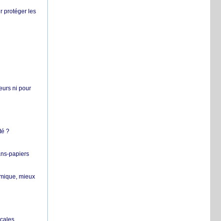
r protéger les
teurs ni pour
té ?
ans-papiers
ermique, mieux
ocales