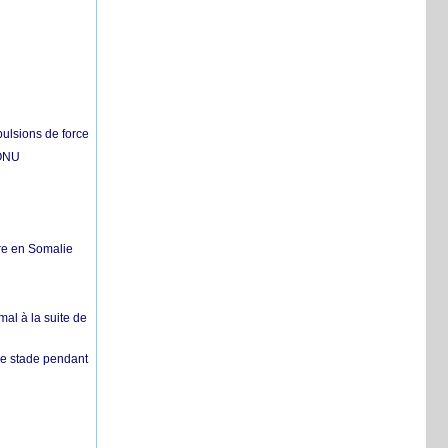
pulsions de force
'ONU
re en Somalie
mal à la suite de
 de stade pendant