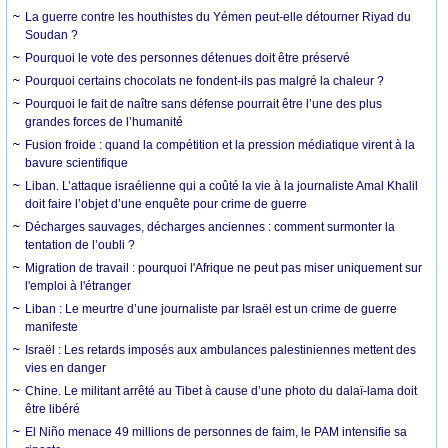
La guerre contre les houthistes du Yémen peut-elle détourner Riyad du
Soudan ?
Pourquoi le vote des personnes détenues doit être préservé
Pourquoi certains chocolats ne fondent-ils pas malgré la chaleur ?
Pourquoi le fait de naître sans défense pourrait être l’une des plus
grandes forces de l’humanité
Fusion froide : quand la compétition et la pression médiatique virent à la
bavure scientifique
Liban. L’attaque israélienne qui a coûté la vie à la journaliste Amal Khalil
doit faire l’objet d’une enquête pour crime de guerre
Décharges sauvages, décharges anciennes : comment surmonter la
tentation de l’oubli ?
Migration de travail : pourquoi l'Afrique ne peut pas miser uniquement sur
l'emploi à l'étranger
Liban : Le meurtre d’une journaliste par Israël est un crime de guerre
manifeste
Israël : Les retards imposés aux ambulances palestiniennes mettent des
vies en danger
Chine. Le militant arrêté au Tibet à cause d’une photo du dalaï-lama doit
être libéré
El Niño menace 49 millions de personnes de faim, le PAM intensifie sa