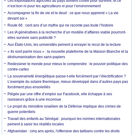
Les exploitations agricoles au pays doivent croître pour survivre, et ce
n’est bon ni pour les agriculteurs ni pour l’environnement
Accompagner la fin de vie et le deuil : ce que nous apprend « La vie
devant soi »
Route 66 : cent ans d’un mythe qui ne raconte pas toute l’histoire
Les IA génératives à la recherche d’un modèle d’affaires viable pourront-
elles survivre sans publicité ?
Aux États-Unis, les universités peinent à enrayer le recul de la lecture
« Ils sont parmi nous » : la nouvelle plateforme de la Maison-Blanche et la
déshumanisation des sans-papiers
Redessiner le monde pour mieux le comprendre : le pouvoir politique des
contre-cartes
La souveraineté énergétique passe-t-elle forcément par l’électrification ?
L’exemple du solaire thermique, mieux développé dans d’autres pays pas
forcément plus ensoleillés
Piégée par une offre d’emploi sur Facebook, elle échappe à ses
ravisseurs grâce à une inconnue
Le projet du ministère israélien de la Défense implique des crimes de
guerre potentiels
Travail des enfants au Sénégal : pourquoi les normes internationales
peinent à saisir les réalités locales
Afghanistan : cinq ans après, l'offensive des talibans contre les droits