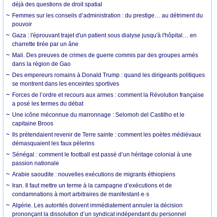
déjà des questions de droit spatial
Femmes sur les conseils d’administration : du prestige… au détriment du
pouvoir
Gaza : l'éprouvant trajet d'un patient sous dialyse jusqu'à l'hôpital… en
charrette tirée par un âne
Mali. Des preuves de crimes de guerre commis par des groupes armés
dans la région de Gao
Des empereurs romains à Donald Trump : quand les dirigeants politiques
se montrent dans les enceintes sportives
Forces de l’ordre et recours aux armes : comment la Révolution française
a posé les termes du débat
Une icône méconnue du marronnage : Selomoh del Castilho et le
capitaine Broos
Ils prétendaient revenir de Terre sainte : comment les poètes médiévaux
démasquaient les faux pèlerins
Sénégal : comment le football est passé d’un héritage colonial à une
passion nationale
Arabie saoudite : nouvelles exécutions de migrants éthiopiens
Iran. Il faut mettre un terme à la campagne d’exécutions et de
condamnations à mort arbitraires de manifestant·e·s
Algérie. Les autorités doivent immédiatement annuler la décision
prononçant la dissolution d’un syndicat indépendant du personnel