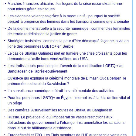
Marchés financiers africains : les leçons de la crise russo-ukrainienne
pour mieux gérer les risques
Les avions ne volent pas grâce à la masculinité : pourquoi la société
perçoit la présence des femmes dans les transports comme une anomalie
De la dignité menstruelle à la sécurité numérique : comment les féministes
de terrain redéfinissent la justice de genre
Stratégies invisibles : comment la peur d'être démasqué façonne la vie en
ligne des personnes LGBTQ+ en Serbie
Le cas de Shakira Galíndez met en lumière une crise croissante pour les
demandeurs d'asile trans vénézuéliens aux USA
Les droits laissés pour compte : l'avenir de la mobilisation LGBTQI+ au
Bangladesh de l'après-soulèvement
Qu'est-ce qui explique la célébrité mondiale de Dimash Qudaibergen, le
phénomène culturel du Kazakhstan ?
La surveillance numérique détruit la santé mentale des activistes
Pour les personnes LGBTQ+ en Égypte, Internet est à la fois un lien vital et
un piège
Des caméras IA surveillent les routes de Dhaka, au Bangladesh
Russie. Le projet de loi qui imposerait de vastes restrictions aux
détracteurs du gouvernement à l’étranger instrumentalise les sanctions
dans le but de bâillonner la dissidence
Europe/Israël et TPO. Les États membres de l’UE autorisant la vente des