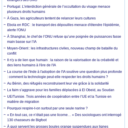
Portugal. L’interdiction générale de l’occultation du visage menace
plusieurs droits humains
À Gaza, les agriculteurs tentent de relancer leurs cultures
Ebola en RDC : le transport des dépouilles menace d'étendre l'épidémie,
alerte l'ONU
À Shanghai, le chef de l’ONU refuse qu’une poignée de puissances fasse
main basse sur l’IA
Moyen-Orient : les infrastructures civiles, nouveau champ de bataille du
conflit
Il n'y a de lien que humain : la raison de la valorisation de la créativité et
des liens humains à l'ère de l'IA
La course de l'Inde à l'adoption de l'IA soulève une question plus profonde
: comment la technologie peut-elle respecter les droits humains ?
Au Bénin, des réfugiés reconstruisent leur vie grâce à la solidarité
La faim s’aggrave pour les familles déplacées à El Obeid, au Soudan
UE/Tunisie. Trois années de coopération entre l’UE et la Tunisie en
matière de migration
Pourquoi respire-t-on surtout par une seule narine ?
« En tout cas, ce n’était pas une licorne… » Des sociologues ont interrogé
130 chasseurs de Bigfoot
À quoi servent les grosses boules orange suspendues aux lignes