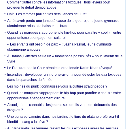
Comment lutter contre les informations toxiques : trois leviers pour
protéger le débat démocratique
Haïti. Les femmes pallient les défaillances de l’État
Après avoir perdu une jambe à cause de la guerre, une jeune gymnaste
ukrainienne refuse de baisser les bras
Quand les marques s’approprient le hip-hop pour paraître « cool » : entre
opportunisme et engagement culturel
« Les enfants ont besoin de paix » : Sasha Paskal, jeune gymnaste
ukrainienne amputée
À Damas, Guterres salue un « moment de possibilités » pour l'avenir de la
Syrie
Le Procureur de la Cour pénale internationale Karim Khan révoqué
Incendies : développer un « drone-avion » pour détecter les gaz toxiques
dans les panaches de fumée
Les moines du punk : connaissez-vous la culture straight edge ?
Quand les marques s'approprient le hip-hop pour paraître « cool » : entre
opportunisme et engagement culturel
Alcool, tabac, cannabis : les jeunes se sont-ils vraiment détournés des
drogues ?
Une punaise-vampire dans nos jardins : le tigre du platane préférera-t-il
bientôt le sang à la sève ?
Au Venezuela, les femmes restent les plus exposées après les séismes