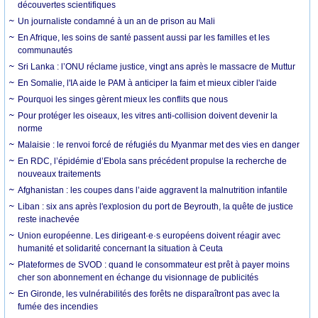
découvertes scientifiques
Un journaliste condamné à un an de prison au Mali
En Afrique, les soins de santé passent aussi par les familles et les
communautés
Sri Lanka : l’ONU réclame justice, vingt ans après le massacre de Muttur
En Somalie, l'IA aide le PAM à anticiper la faim et mieux cibler l'aide
Pourquoi les singes gèrent mieux les conflits que nous
Pour protéger les oiseaux, les vitres anti-collision doivent devenir la
norme
Malaisie : le renvoi forcé de réfugiés du Myanmar met des vies en danger
En RDC, l’épidémie d’Ebola sans précédent propulse la recherche de
nouveaux traitements
Afghanistan : les coupes dans l’aide aggravent la malnutrition infantile
Liban : six ans après l'explosion du port de Beyrouth, la quête de justice
reste inachevée
Union européenne. Les dirigeant·e·s européens doivent réagir avec
humanité et solidarité concernant la situation à Ceuta
Plateformes de SVOD : quand le consommateur est prêt à payer moins
cher son abonnement en échange du visionnage de publicités
En Gironde, les vulnérabilités des forêts ne disparaîtront pas avec la
fumée des incendies