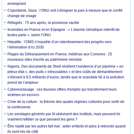
enseignant
Cisjordanie, Gaza : l’ONU voit s’éloigner la paix à mesure que le conflit
change de visage
Réfugiés : 75 ans après, la promesse vacille
Incendies en France et en Espagne : « L'alarme climatique retentit de
toutes parts », selon l’ONU
Hépatite : l’OMS s’inquiète d’un ralentissement des progrès vers
l’élimination d’ici 2030
Plages du Débarquement en France, médinas aux Comores : 25
nouveaux sites inscrits au patrimoine mondial
Nigeria. Des documents de Shell révèlent l’existence d’un pipeline « en
piteux état », des puits « introuvables » et des coûts de démantèlement
s’élevant à 9,5 milliards d’euros, tandis que le scandale lié à la pollution
prend de l’ampleur
Cyberesclavage : ces fausses offres d'emploi qui transforment leurs
victimes en escrocs
Crise de la culture : la théorie des quatre régimes culturels pour sortir de
la controverse
Les sondages générés par IA séduisent des instituts, mais peuvent-ils
vraiment refléter ce que pensent les gens ?
Être rejeté par les autres fait mal : aider enfants et ados à rebondir quand
ils sont mis de côté