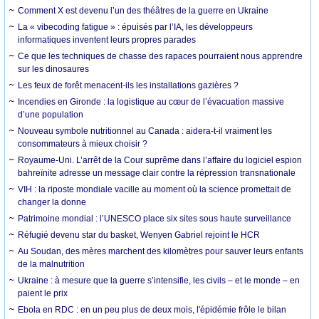
Comment X est devenu l’un des théâtres de la guerre en Ukraine
La « vibecoding fatigue » : épuisés par l’IA, les développeurs
informatiques inventent leurs propres parades
Ce que les techniques de chasse des rapaces pourraient nous apprendre
sur les dinosaures
Les feux de forêt menacent-ils les installations gazières ?
Incendies en Gironde : la logistique au cœur de l’évacuation massive
d’une population
Nouveau symbole nutritionnel au Canada : aidera-t-il vraiment les
consommateurs à mieux choisir ?
Royaume-Uni. L’arrêt de la Cour suprême dans l’affaire du logiciel espion
bahreïnite adresse un message clair contre la répression transnationale
VIH : la riposte mondiale vacille au moment où la science promettait de
changer la donne
Patrimoine mondial : l’UNESCO place six sites sous haute surveillance
Réfugié devenu star du basket, Wenyen Gabriel rejoint le HCR
Au Soudan, des mères marchent des kilomètres pour sauver leurs enfants
de la malnutrition
Ukraine : à mesure que la guerre s’intensifie, les civils – et le monde – en
paient le prix
Ebola en RDC : en un peu plus de deux mois, l'épidémie frôle le bilan