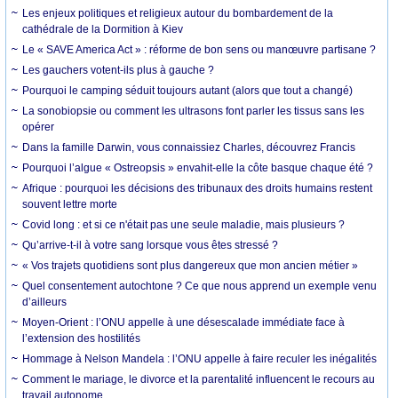
Les enjeux politiques et religieux autour du bombardement de la
cathédrale de la Dormition à Kiev
Le « SAVE America Act » : réforme de bon sens ou manœuvre partisane ?
Les gauchers votent-ils plus à gauche ?
Pourquoi le camping séduit toujours autant (alors que tout a changé)
La sonobiopsie ou comment les ultrasons font parler les tissus sans les
opérer
Dans la famille Darwin, vous connaissiez Charles, découvrez Francis
Pourquoi l’algue « Ostreopsis » envahit-elle la côte basque chaque été ?
Afrique : pourquoi les décisions des tribunaux des droits humains restent
souvent lettre morte
Covid long : et si ce n'était pas une seule maladie, mais plusieurs ?
Qu’arrive-t-il à votre sang lorsque vous êtes stressé ?
« Vos trajets quotidiens sont plus dangereux que mon ancien métier »
Quel consentement autochtone ? Ce que nous apprend un exemple venu
d’ailleurs
Moyen-Orient : l’ONU appelle à une désescalade immédiate face à
l’extension des hostilités
Hommage à Nelson Mandela : l’ONU appelle à faire reculer les inégalités
Comment le mariage, le divorce et la parentalité influencent le recours au
travail autonome