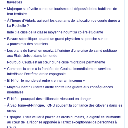
travesties
Majorque se révolte contre un tourisme qui dépossède les habitants de
leur territoire
À l’heure d’Airbnb, qui sont les gagnants de la location de courte durée à
La Rochelle ?
Inde : la crise de la classe moyenne nourrit la colère étudiante
Bavure scientifique : quand un grand physicien se penche sur les
« pouvoirs » des sourciers
Les plans de travail en quartz, à l’origine d’une crise de santé publique
aux États-Unis et dans le monde
Pourquoi Ceuta est au cœur d’une crise migratoire permanente
Comment la crise à la frontière de Ceuta a immédiatement servi les
intérêts de l’extrême droite espagnole
El Niño : le monde est entré « en terrain inconnu »
Moyen-Orient : Guterres alerte contre une guerre aux conséquences
mondiales
El Niño : pourquoi des millions de vies sont en danger
À Sao Tomé-et-Principe, l’ONU soutient la confiance des citoyens dans les
urnes
Espagne. Il faut veiller à placer les droits humains, la dignité et l’humanité
au cœur de la réponse apportée à l’afflux exceptionnel de personnes à
Ceuta