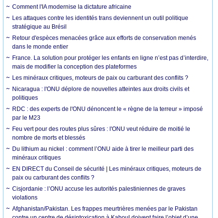
Comment l'IA modernise la dictature africaine
Les attaques contre les identités trans deviennent un outil politique
stratégique au Brésil
Retour d'espèces menacées grâce aux efforts de conservation menés
dans le monde entier
France. La solution pour protéger les enfants en ligne n’est pas d’interdire,
mais de modifier la conception des plateformes
Les minéraux critiques, moteurs de paix ou carburant des conflits ?
Nicaragua : l'ONU déplore de nouvelles atteintes aux droits civils et
politiques
RDC : des experts de l'ONU dénoncent le « règne de la terreur » imposé
par le M23
Feu vert pour des routes plus sûres : l'ONU veut réduire de moitié le
nombre de morts et blessés
Du lithium au nickel : comment l’ONU aide à tirer le meilleur parti des
minéraux critiques
EN DIRECT du Conseil de sécurité | Les minéraux critiques, moteurs de
paix ou carburant des conflits ?
Cisjordanie : l’ONU accuse les autorités palestiniennes de graves
violations
Afghanistan/Pakistan. Les frappes meurtrières menées par le Pakistan
contre un centre de désintoxication à Kaboul doivent faire l’objet d’une