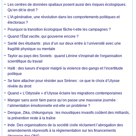
Les centres de données spatiaux posent aussi des risques écologiques.
Qu’en dit le droit ?
L’IA générative, une révolution dans les comportements politiques et
électoraux ?
Pourquoi la transition écologique fâche-t-elle les campagnes ?
Quand l’État vacille, qui gouverne encore ?
Santé des étudiants : plus d’un sur deux entre à l’université avec une
fragilité physique ou mentale
Taylor au pays des Soviets : quand Lénine s'inspirait de l'organisation
scientifique du travail
Haïti : des lueurs d’espoir malgré la violence des gangs et l’incertitude
politique
Se faire attacher pour résister aux Sirènes : ce que le choix d’Ulysse
révèle du droit
Quand « L’Odyssée » d’Ulysse éclaire les migrations contemporaines
Manger sans avoir faim parce qu’on passe une mauvaise journée :
l’alimentation émotionnelle est-elle un problème ?
Dengue, Zika, chikungunya : les moustiques invasifs coûtent des milliards,
la prévention reste à la traîne
Inde. Des organisations de la société civile réclament l’abrogation des
amendements répressifs à la réglementation sur les financements
étrangers des ONG