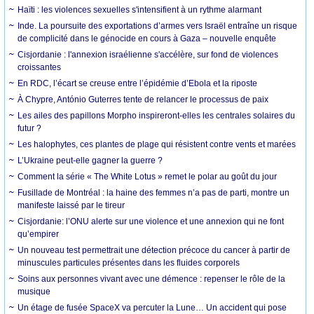
Haïti : les violences sexuelles s'intensifient à un rythme alarmant
Inde. La poursuite des exportations d’armes vers Israël entraîne un risque
de complicité dans le génocide en cours à Gaza – nouvelle enquête
Cisjordanie : l'annexion israélienne s'accélère, sur fond de violences
croissantes
En RDC, l’écart se creuse entre l’épidémie d’Ebola et la riposte
À Chypre, António Guterres tente de relancer le processus de paix
Les ailes des papillons Morpho inspireront-elles les centrales solaires du
futur ?
Les halophytes, ces plantes de plage qui résistent contre vents et marées
L’Ukraine peut-elle gagner la guerre ?
Comment la série « The White Lotus » remet le polar au goût du jour
Fusillade de Montréal : la haine des femmes n’a pas de parti, montre un
manifeste laissé par le tireur
Cisjordanie: l’ONU alerte sur une violence et une annexion qui ne font
qu’empirer
Un nouveau test permettrait une détection précoce du cancer à partir de
minuscules particules présentes dans les fluides corporels
Soins aux personnes vivant avec une démence : repenser le rôle de la
musique
Un étage de fusée SpaceX va percuter la Lune… Un accident qui pose