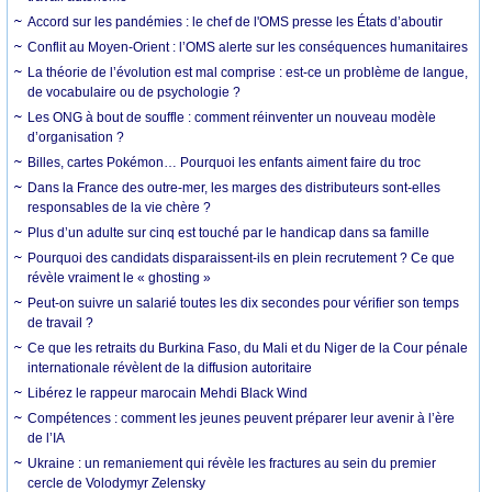
Accord sur les pandémies : le chef de l'OMS presse les États d’aboutir
Conflit au Moyen-Orient : l’OMS alerte sur les conséquences humanitaires
La théorie de l’évolution est mal comprise : est-ce un problème de langue,
de vocabulaire ou de psychologie ?
Les ONG à bout de souffle : comment réinventer un nouveau modèle
d’organisation ?
Billes, cartes Pokémon… Pourquoi les enfants aiment faire du troc
Dans la France des outre-mer, les marges des distributeurs sont-elles
responsables de la vie chère ?
Plus d’un adulte sur cinq est touché par le handicap dans sa famille
Pourquoi des candidats disparaissent-ils en plein recrutement ? Ce que
révèle vraiment le « ghosting »
Peut-on suivre un salarié toutes les dix secondes pour vérifier son temps
de travail ?
Ce que les retraits du Burkina Faso, du Mali et du Niger de la Cour pénale
internationale révèlent de la diffusion autoritaire
Libérez le rappeur marocain Mehdi Black Wind
Compétences : comment les jeunes peuvent préparer leur avenir à l’ère
de l’IA
Ukraine : un remaniement qui révèle les fractures au sein du premier
cercle de Volodymyr Zelensky