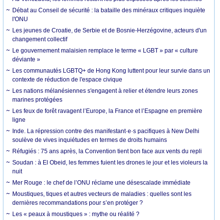
Débat au Conseil de sécurité : la bataille des minéraux critiques inquiète
l'ONU
Les jeunes de Croatie, de Serbie et de Bosnie-Herzégovine, acteurs d'un
changement collectif
Le gouvernement malaisien remplace le terme « LGBT » par « culture
déviante »
Les communautés LGBTQ+ de Hong Kong luttent pour leur survie dans un
contexte de réduction de l'espace civique
Les nations mélanésiennes s'engagent à relier et étendre leurs zones
marines protégées
Les feux de forêt ravagent l’Europe, la France et l’Espagne en première
ligne
Inde. La répression contre des manifestant·e·s pacifiques à New Delhi
soulève de vives inquiétudes en termes de droits humains
Réfugiés : 75 ans après, la Convention tient bon face aux vents du repli
Soudan : à El Obeid, les femmes fuient les drones le jour et les violeurs la
nuit
Mer Rouge : le chef de l’ONU réclame une désescalade immédiate
Moustiques, tiques et autres vecteurs de maladies : quelles sont les
dernières recommandations pour s’en protéger ?
Les « peaux à moustiques » : mythe ou réalité ?