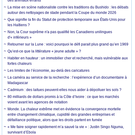
des animaux errants
La mise en scène nationaliste contre les traditions du Bushido : les débats
autour des nettoyages de stade pendant la Coupe du monde 2026
Que signifie la fin du Statut de protection temporaire aux États-Unis pour
les Haïtiens ?
Non, la Cour suprême n'a pas qualifié les Canadiens unilingues
d'« inférieurs »
Retourner sur la Lune : voici pourquoi le défi parait plus grand qu’en 1969
Qu’est-ce que la littérature « jeune adulte » ?
Habiter en hauteur : un immobilier cher et recherché, mais vulnérable aux
fortes chaleurs
Les limites de l’économie, au-delà des caricatures
La caméra au service de la recherche : l’expérience d’un documentaire à
Madagascar
Cadmium : des laitues peuvent-elles nous aider à dépolluer les sols ?
80 milliards de dollars promis à la Côte d’Ivoire : ce que les marchés
voient avant les agences de notation
Monde. La chaleur extrême met en évidence la convergence mortelle
entre changement climatique, cupidité des grandes entreprises et
défaillance politique, alors que les droits partent en fumée
« Me faire soigner rapidement m’a sauvé la vie » : Justin Singo Nguma,
survivant d’Ebola