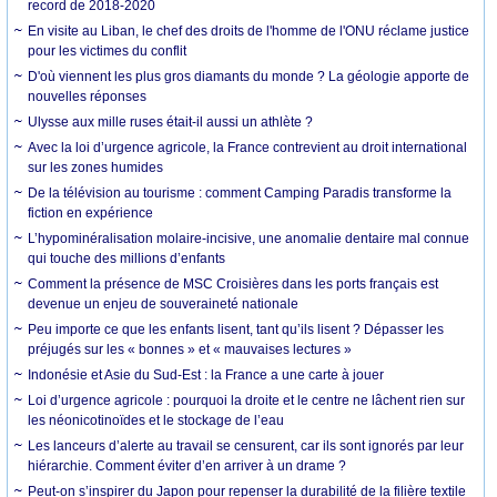
record de 2018-2020
En visite au Liban, le chef des droits de l'homme de l'ONU réclame justice
pour les victimes du conflit
D'où viennent les plus gros diamants du monde ? La géologie apporte de
nouvelles réponses
Ulysse aux mille ruses était-il aussi un athlète ?
Avec la loi d’urgence agricole, la France contrevient au droit international
sur les zones humides
De la télévision au tourisme : comment Camping Paradis transforme la
fiction en expérience
L’hypominéralisation molaire-incisive, une anomalie dentaire mal connue
qui touche des millions d’enfants
Comment la présence de MSC Croisières dans les ports français est
devenue un enjeu de souveraineté nationale
Peu importe ce que les enfants lisent, tant qu’ils lisent ? Dépasser les
préjugés sur les « bonnes » et « mauvaises lectures »
Indonésie et Asie du Sud-Est : la France a une carte à jouer
Loi d’urgence agricole : pourquoi la droite et le centre ne lâchent rien sur
les néonicotinoïdes et le stockage de l’eau
Les lanceurs d’alerte au travail se censurent, car ils sont ignorés par leur
hiérarchie. Comment éviter d’en arriver à un drame ?
Peut-on s’inspirer du Japon pour repenser la durabilité de la filière textile