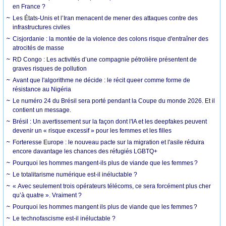
en France ?
Les États-Unis et l’Iran menacent de mener des attaques contre des
infrastructures civiles
Cisjordanie : la montée de la violence des colons risque d'entraîner des
atrocités de masse
RD Congo : Les activités d’une compagnie pétrolière présentent de
graves risques de pollution
Avant que l'algorithme ne décide : le récit queer comme forme de
résistance au Nigéria
Le numéro 24 du Brésil sera porté pendant la Coupe du monde 2026. Et il
contient un message.
Brésil : Un avertissement sur la façon dont l'IA et les deepfakes peuvent
devenir un « risque excessif » pour les femmes et les filles
Forteresse Europe : le nouveau pacte sur la migration et l'asile réduira
encore davantage les chances des réfugiés LGBTQ+
Pourquoi les hommes mangent-ils plus de viande que les femmes ?
Le totalitarisme numérique est-il inéluctable ?
« Avec seulement trois opérateurs télécoms, ce sera forcément plus cher
qu’à quatre ». Vraiment ?
Pourquoi les hommes mangent ils plus de viande que les femmes ?
Le technofascisme est-il inéluctable ?