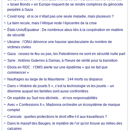
« Israel Bonds » en Europe risquent de se rendre complices du génocide
perpétré à Gaza
Covid long : et si ce n’était pas une seule maladie, mais plusieurs ?
La faim recule, mais l’Afrique reste l’épicentre de la crise
États-Unis/Équateur : De nombreux abus liés à la coopération en matière
de sécurité
Ukraine : l’ONU dénonce une hausse spectaculaire du nombre de
victimes civiles
Gaza : cessez-le-feu ou pas, les Palestiniens ne sont en sécurité nulle part
Syrie : António Guterres à Damas, à l'heure de vérité pour la transition
Ebola en RDC : l’OMS alerte sur une épidémie « qui ne fait que
commencer »
Naufrages au large de la Mauritanie : 144 morts ou disparus
Dans « Histoire de jouets 5 », c’est la technologie vs les jouets – un
dilemme auquel les familles sont aussi confrontées
On expédie au Sud nos déchets… et nos responsabilités
Avec « Confessions II », Madonna orchestre un écosystème de marque
complet
Canicule : quelles protections le droit offre-t-il aux travailleurs ?
Dans le massif des Bauges, le mystère de l’or qu'on trouve au milieu des
calcaires