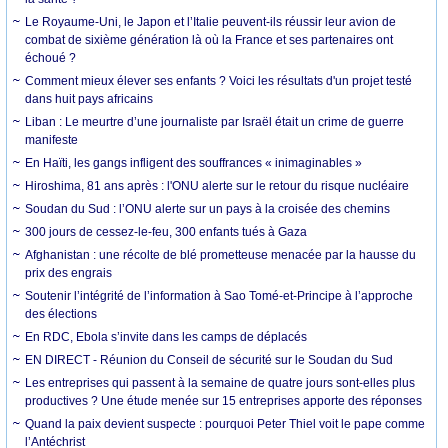
Le Royaume-Uni, le Japon et l’Italie peuvent-ils réussir leur avion de
combat de sixième génération là où la France et ses partenaires ont
échoué ?
Comment mieux élever ses enfants ? Voici les résultats d'un projet testé
dans huit pays africains
Liban : Le meurtre d’une journaliste par Israël était un crime de guerre
manifeste
En Haïti, les gangs infligent des souffrances « inimaginables »
Hiroshima, 81 ans après : l'ONU alerte sur le retour du risque nucléaire
Soudan du Sud : l’ONU alerte sur un pays à la croisée des chemins
300 jours de cessez-le-feu, 300 enfants tués à Gaza
Afghanistan : une récolte de blé prometteuse menacée par la hausse du
prix des engrais
Soutenir l’intégrité de l’information à Sao Tomé-et-Principe à l’approche
des élections
En RDC, Ebola s’invite dans les camps de déplacés
EN DIRECT - Réunion du Conseil de sécurité sur le Soudan du Sud
Les entreprises qui passent à la semaine de quatre jours sont-elles plus
productives ? Une étude menée sur 15 entreprises apporte des réponses
Quand la paix devient suspecte : pourquoi Peter Thiel voit le pape comme
l’Antéchrist