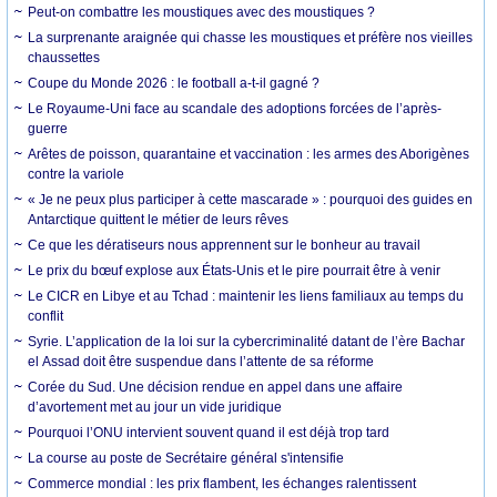
Peut-on combattre les moustiques avec des moustiques ?
La surprenante araignée qui chasse les moustiques et préfère nos vieilles
chaussettes
Coupe du Monde 2026 : le football a-t-il gagné ?
Le Royaume-Uni face au scandale des adoptions forcées de l’après-
guerre
Arêtes de poisson, quarantaine et vaccination : les armes des Aborigènes
contre la variole
« Je ne peux plus participer à cette mascarade » : pourquoi des guides en
Antarctique quittent le métier de leurs rêves
Ce que les dératiseurs nous apprennent sur le bonheur au travail
Le prix du bœuf explose aux États-Unis et le pire pourrait être à venir
Le CICR en Libye et au Tchad : maintenir les liens familiaux au temps du
conflit
Syrie. L’application de la loi sur la cybercriminalité datant de l’ère Bachar
el Assad doit être suspendue dans l’attente de sa réforme
Corée du Sud. Une décision rendue en appel dans une affaire
d’avortement met au jour un vide juridique
Pourquoi l’ONU intervient souvent quand il est déjà trop tard
La course au poste de Secrétaire général s'intensifie
Commerce mondial : les prix flambent, les échanges ralentissent