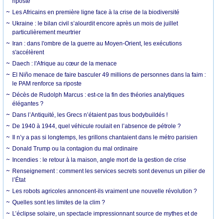
riposte
Les Africains en première ligne face à la crise de la biodiversité
Ukraine : le bilan civil s’alourdit encore après un mois de juillet
particulièrement meurtrier
Iran : dans l'ombre de la guerre au Moyen-Orient, les exécutions
s'accélèrent
Daech : l'Afrique au cœur de la menace
El Niño menace de faire basculer 49 millions de personnes dans la faim :
le PAM renforce sa riposte
Décès de Rudolph Marcus : est-ce la fin des théories analytiques
élégantes ?
Dans l’Antiquité, les Grecs n’étaient pas tous bodybuildés !
De 1940 à 1944, quel véhicule roulait en l’absence de pétrole ?
Il n’y a pas si longtemps, les grillons chantaient dans le métro parisien
Donald Trump ou la contagion du mal ordinaire
Incendies : le retour à la maison, angle mort de la gestion de crise
Renseignement : comment les services secrets sont devenus un pilier de
l’État
Les robots agricoles annoncent-ils vraiment une nouvelle révolution ?
Quelles sont les limites de la clim ?
L’éclipse solaire, un spectacle impressionnant source de mythes et de