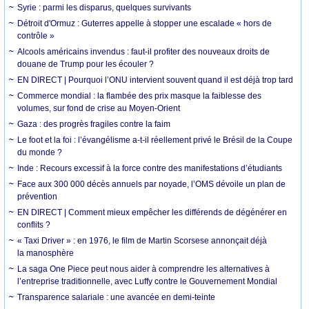
Syrie : parmi les disparus, quelques survivants
Détroit d'Ormuz : Guterres appelle à stopper une escalade « hors de
contrôle »
Alcools américains invendus : faut-il profiter des nouveaux droits de
douane de Trump pour les écouler ?
EN DIRECT | Pourquoi l’ONU intervient souvent quand il est déjà trop tard
Commerce mondial : la flambée des prix masque la faiblesse des
volumes, sur fond de crise au Moyen-Orient
Gaza : des progrès fragiles contre la faim
Le foot et la foi : l’évangélisme a-t-il réellement privé le Brésil de la Coupe
du monde ?
Inde : Recours excessif à la force contre des manifestations d’étudiants
Face aux 300 000 décès annuels par noyade, l’OMS dévoile un plan de
prévention
EN DIRECT | Comment mieux empêcher les différends de dégénérer en
conflits ?
« Taxi Driver » : en 1976, le film de Martin Scorsese annonçait déjà
la manosphère
La saga One Piece peut nous aider à comprendre les alternatives à
l’entreprise traditionnelle, avec Luffy contre le Gouvernement Mondial
Transparence salariale : une avancée en demi-teinte