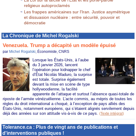
religieux autoproclamés
Les frappes américaines sur l'Iran. Justice asymétrique
et dissuasion nucléaire : entre sécurité, pouvoir et
démocratie
La Chronique de Michel Rogalski
Venezuela. Trump a décapité un modèle épuisé
par
Michel Rogalski
, Économiste, CNRS
Lorsque les États-Unis, à l’aube
du 3 janvier 2026, lancent
l’opération pour kidnapper le chef
d’État Nicolás Maduro, la surprise
est totale. Surprise également
devant la mise en scène de type
hollywoodienne, la facilité
apparente de l’attaque et surtout l’absence quasi-totale de
riposte de l’armée vénézuélienne. L’acte commis, au mépris de toutes les
règles du droit international a choqué, à l’exception de pays alliés des
États-Unis, notamment européens, qui s’étaient alignés servilement depuis
déjà des années sur son attitude vis-à-vis de ce pays.
(
Texte intégral
)
Tolerance.ca : Plus de vingt ans de publications et
d'interventions publiques !