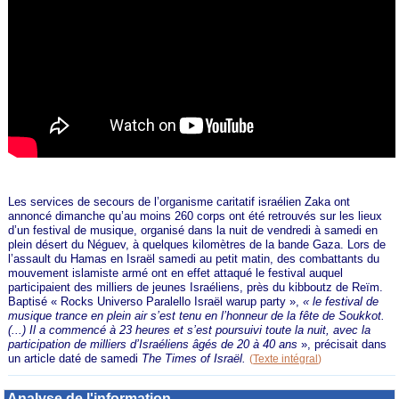
Les services de secours de l’organisme caritatif israélien Zaka ont
annoncé dimanche qu’au moins 260 corps ont été retrouvés sur les lieux
d’un festival de musique, organisé dans la nuit de vendredi à samedi en
plein désert du Néguev, à quelques kilomètres de la bande Gaza. Lors de
l’assault du Hamas en Israël samedi au petit matin, des combattants du
mouvement islamiste armé ont en effet attaqué le festival auquel
participaient des milliers de jeunes Israéliens, près du kibboutz de Reïm.
Baptisé « Rocks Universo Paralello Israël warup party »,
« le festival de
musique trance en plein air s’est tenu en l’honneur de la fête de Soukkot.
(...) Il a commencé à 23 heures et s’est poursuivi toute la nuit, avec la
participation de milliers d’Israéliens âgés de 20 à 40 ans
», précisait dans
un article daté de samedi
The Times of Israël.
(
Texte intégral
)
Analyse de l'information