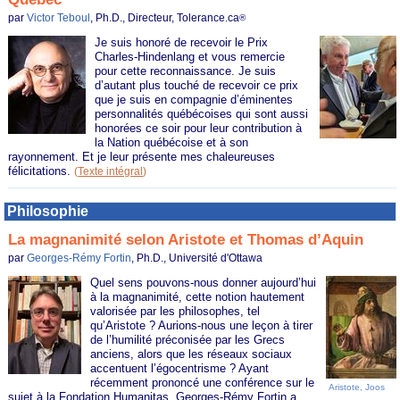
par
Victor Teboul
, Ph.D., Directeur, Tolerance.ca
®
Je suis honoré de recevoir le Prix
Charles-Hindenlang et vous remercie
pour cette reconnaissance. Je suis
d’autant plus touché de recevoir ce prix
que je suis en compagnie d’éminentes
personnalités québécoises qui sont aussi
honorées ce soir pour leur contribution à
la Nation québécoise et à son
rayonnement. Et je leur présente mes chaleureuses
félicitations.
(
Texte intégral
)
Philosophie
La magnanimité selon Aristote et Thomas d’Aquin
par
Georges-Rémy Fortin
, Ph.D., Université d'Ottawa
Quel sens pouvons-nous donner aujourd’hui
à la magnanimité, cette notion hautement
valorisée par les philosophes, tel
qu’Aristote ? Aurions-nous une leçon à tirer
de l’humilité préconisée par les Grecs
anciens, alors que les réseaux sociaux
accentuent l’égocentrisme ? Ayant
récemment prononcé une conférence sur le
Aristote,
Joos
sujet à la Fondation Humanitas, Georges-Rémy Fortin a