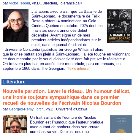
par
Victor Teboul
, Ph.D., Directeur, Tolerance.ca
®
J’ai appris avec plaisir que La Bataille de
Saint-Léonard, le documentaire de Félix
Rose a obtenu 4 nominations au Gala
Cinéma Québec en octobre 2025 dont les
finalistes seront annoncés début
décembre. Ayant signé un de mes
premiers articles indépendantistes sur le
sujet, dans le journal étudiant de
l’Université Concordia (autrefois Sir George Williams) alors
que la crise battait son plein à Saint-Léonard, j’ai été touché en visionnant
ce documentaire par le souci d’objectivité dont fait preuve le réalisateur.
On trouvera plus bas en accès libre mon article, paru en français, en
septembre 1968 dans The Georgian.
(
Texte intégral
)
Littérature
Nouvelle parution. Lever le rideau. Un humour délicat,
une ironie toujours sympathique dans ce premier
recueil de nouvelles de l’écrivain Nicolas Bourdon
par
Georges-Rémy Fortin
, Ph.D., Université d'Ottawa
Un trait saillant de l’écriture de Nicolas
Bourdon est l’humour, que l’auteur pratique
avec autant de bonheur dans son œuvre
que dans sa vie. De plus, ceux qui