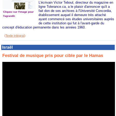
L'écrivain Victor Teboul, directeur du magazine en
ligne Tolerance.ca, a le plaisir d'annoncer qu'il a
fait don de ses archives à l'Université Concordia,
Cliquez sur l'image pour
établissement auquel il demeure très attaché
l'agrandir.
ayant commencé ses études universitaires auprès
de cette institution qui fut à l'avant-garde du
concept d'éducation permanente dans les années 1960.
(
Texte intégral
)
Israël
Festival de musique pris pour cible par le Hamas