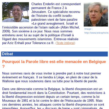
Charles Enderlin est correspondant
permanent de France 2 à
Jérusalem. Ce spécialiste reconnu
de l’histoire du conflit israélo-
palestinien vient de faire paraître
«Le grand aveuglement. Israël et
l’irrésistible ascension de l’islam radical» (Albin Michel,
Image :
2009). Son sixième à ce jour. Nous nous sommes
http://www.telesphere.
entretenu avec lui au sujet de la politique d’Israël à
l'égard des mouvements islamistes. Entrevue réalisée
par Aziz Enhaili pour Tolerance.ca ®.
(
Texte intégral
)
Débat
Pourquoi la Parole libre est-elle menacée en Belgique
?
Nous sommes ravis de vous inviter à prendre part à notre tout premier
événement en français. Il se tiendra à Liège, en plein de cœur de la
Wallonie que nous soutenons dans sa lutte pour la liberté de parole.
Dans une démocratie comme la Belgique, la liberté d'expression est un
droit fondamental inscrit dans la Constitution. Pourtant, des restrictions à
la liberté d'expression existent depuis un certain temps, comme la loi
Moureaux de 1981 et la loi contre le déni de l'Holocauste de 1995. Mais
ces dernières années, les attaques contre la liberté d'expression se sont
intensifiées. Aujourd'hui, les « discours de haine » sont criminalisés, de