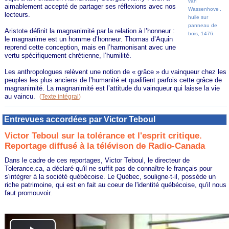
van
aimablement accepté de partager ses réflexions avec nos
Wassenhove
,
lecteurs.
huile sur
panneau de
Aristote définit la magnanimité par la relation à l’honneur :
bois, 1476.
le magnanime est un homme d’honneur. Thomas d’Aquin
reprend cette conception, mais en l’harmonisant avec une
vertu spécifiquement chrétienne, l’humilité.
Les anthropologues relèvent une notion de « grâce » du vainqueur chez les
peuples les plus anciens de l’humanité et qualifient parfois cette grâce de
magnanimité. La magnanimité est l’attitude du vainqueur qui laisse la vie
au vaincu.
(
Texte intégral
)
Entrevues accordées par Victor Teboul
Victor Teboul sur la tolérance et l'esprit critique.
Reportage diffusé à la télévison de Radio-Canada
Dans le cadre de ces reportages, Victor Teboul, le directeur de
Tolerance.ca, a déclaré qu'il ne suffit pas de connaître le français pour
s'intégrer à la société québécoise. Le Québec, souligne-t-il, possède un
riche patrimoine, qui est en fait au coeur de l'identité québécoise, qu'il nous
faut promouvoir.