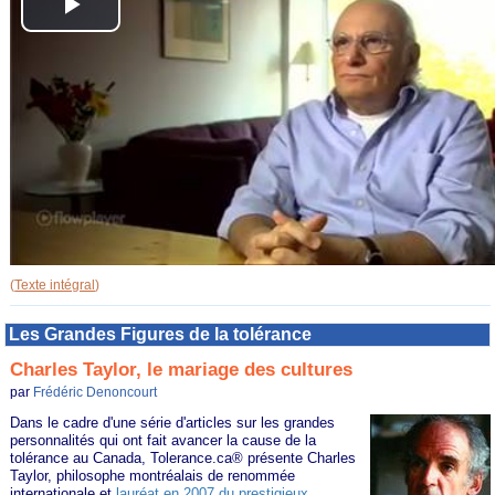
Lire
la
vidéo
(
Texte intégral
)
Les Grandes Figures de la tolérance
Charles Taylor, le mariage des cultures
par
Frédéric Denoncourt
Dans le cadre d'une série d'articles sur les grandes
personnalités qui ont fait avancer la cause de la
tolérance au Canada, Tolerance.ca® présente Charles
Taylor, philosophe montréalais de renommée
internationale et
lauréat en 2007 du prestigieux