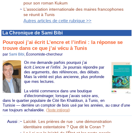
pour son roman Kukum
L'association internationale des maires francophones
se réunit à Tunis
Autres articles de cette rubrique >>
La Chronique de Sami Bibi
Pourquoi j’ai écrit L’encre et l’infini : la réponse se
trouve dans ce que j’ai vécu à Tunis
par
Sami Bibi
, Économiste-chercheur
On me demande parfois pourquoi j’ai
écrit
L’encre et l’infini
. Je pourrais répondre par
des arguments, des références, des débats.
Mais la vérité est plus ancienne, plus profonde
que mes lectures.
La vérité commence dans une boutique
d’électroménager, lorsque j’avais seize ans,
dans le quartier populaire de Cité Ibn Khaldoun, à Tunis, en
Tunisie — derrière un comptoir de bois usé par les années, au cœur d’une
rue toujours achalandée.
(
Texte intégral
)
Aussi :
Laïcité. Les prières de rue : une démonstration
identitaire ostentatoire ? Que dit le Coran ?
La Loi sur la laïcité de l’État et les porte-parole