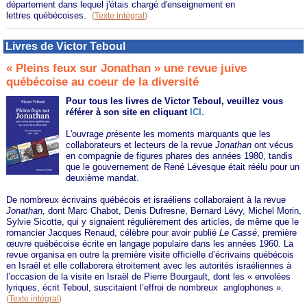
département dans lequel j'étais chargé d'enseignement en
lettres québécoises.
(
Texte intégral
)
Livres de Victor Teboul
« Pleins feux sur Jonathan » une revue juive
québécoise au coeur de la diversité
Pour tous les livres de Victor Teboul, veuillez vous
référer à son site en cliquant
ICI.
L'ouvrage
p
résente les moments marquants que les
collaborateurs et lecteurs de la revue
Jonathan
ont vécus
en compagnie de figures phares des années 1980, tandis
que le gouvernement de René Lévesque était réélu pour un
deuxième mandat.
De nombreux écrivains québécois et israéliens collaboraient à la revue
Jonathan,
dont Marc Chabot, Denis Dufresne, Bernard Lévy, Michel Morin,
Sylvie Sicotte, qui y signaient régulièrement des articles, de même que le
romancier Jacques Renaud, célèbre pour avoir publié
Le Cassé
, première
œuvre québécoise écrite en langage populaire dans les années 1960. La
revue organisa en outre la première visite officielle d’écrivains québécois
en Israël et elle collaborera étroitement avec les autorités israéliennes à
l’occasion de la visite en Israël de Pierre Bourgault, dont les « envolées
lyriques, écrit Teboul, suscitaient l’effroi de nombreux anglophones ».
(
Texte intégral
)