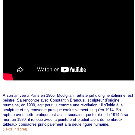
À son arrivée à Paris en 1906, Modigliani, artiste juif d’origine italienne, est
peintre. Sa rencontre avec Constantin Brancusi, sculpteur d’origine
roumaine, en 1909, agit pour lui comme une révélation : il s’initie à la
sculpture et s’y consacre presque exclusivement jusqu’en 1914. Sa
rupture avec cette pratique est aussi soudaine que totale : de 1914 à sa
mort en 1920, il renoue avec la peinture et produit alors de nombreux
tableaux consacrés principalement à la seule figure humaine.
(
Texte intégral
)