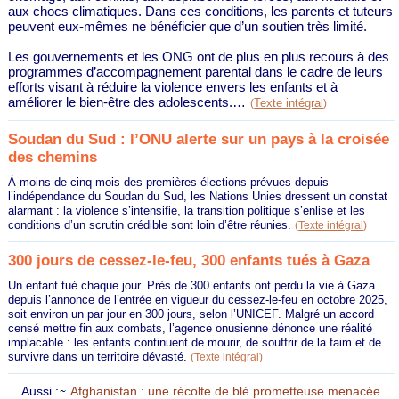
aux chocs climatiques. Dans ces conditions, les parents et tuteurs
peuvent eux-mêmes ne bénéficier que d’un soutien très limité.
Les gouvernements et les ONG ont de plus en plus recours à des
programmes d’accompagnement parental dans le cadre de leurs
efforts visant à réduire la violence envers les enfants et à
améliorer le bien-être des adolescents.…
Texte intégral
(
)
Soudan du Sud : l’ONU alerte sur un pays à la croisée
des chemins
À moins de cinq mois des premières élections prévues depuis
l’indépendance du Soudan du Sud, les Nations Unies dressent un constat
alarmant : la violence s’intensifie, la transition politique s’enlise et les
conditions d’un scrutin crédible sont loin d’être réunies.
(
Texte intégral
)
300 jours de cessez-le-feu, 300 enfants tués à Gaza
Un enfant tué chaque jour. Près de 300 enfants ont perdu la vie à Gaza
depuis l’annonce de l’entrée en vigueur du cessez-le-feu en octobre 2025,
soit environ un par jour en 300 jours, selon l’UNICEF. Malgré un accord
censé mettre fin aux combats, l’agence onusienne dénonce une réalité
implacable : les enfants continuent de mourir, de souffrir de la faim et de
survivre dans un territoire dévasté.
(
Texte intégral
)
Aussi :
Afghanistan : une récolte de blé prometteuse menacée