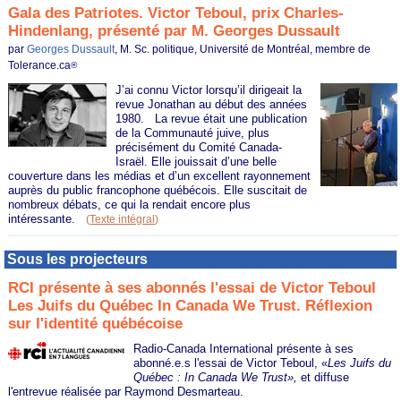
Gala des Patriotes. Victor Teboul, prix Charles-
Hindenlang, présenté par M. Georges Dussault
par
Georges Dussault
, M. Sc. politique, Université de Montréal, membre de
Tolerance.ca
®
J’ai connu Victor lorsqu’il dirigeait la
revue Jonathan au début des années
1980. La revue était une publication
de la Communauté juive, plus
précisément du Comité Canada-
Israël. Elle jouissait d’une belle
couverture dans les médias et d’un excellent rayonnement
auprès du public francophone québécois. Elle suscitait de
nombreux débats, ce qui la rendait encore plus
intéressante.
(
Texte intégral
)
Sous les projecteurs
RCI présente à ses abonnés l'essai de Victor Teboul
Les Juifs du Québec In Canada We Trust. Réflexion
sur l'identité québécoise
Radio-Canada International présente à ses
abonné.e.s l'essai de Victor Teboul, «
Les Juifs du
Québec
: In Canada We Trust»,
et diffuse
l'entrevue réalisée par Raymond Desmarteau.