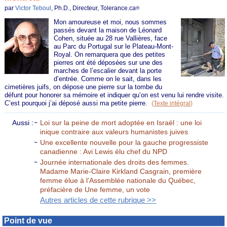
par
Victor Teboul
, Ph.D., Directeur, Tolerance.ca
®
Mon amoureuse et moi, nous sommes
passés devant la maison de Léonard
Cohen, située au 28 rue Vallières, face
au Parc du Portugal sur le Plateau-Mont-
Royal. On remarquera que des petites
pierres ont été déposées sur une des
marches de l’escalier devant la porte
d’entrée. Comme on le sait, dans les
cimetières juifs, on dépose une pierre sur la tombe du
défunt pour honorer sa mémoire et indiquer qu’on est venu lui rendre visite.
C’est pourquoi j’ai déposé aussi ma petite pierre.
(
Texte intégral
)
Aussi :
Loi sur la peine de mort adoptée en Israël : une loi
inique contraire aux valeurs humanistes juives
Une excellente nouvelle pour la gauche progressiste
canadienne : Avi Lewis élu chef du NPD
Journée internationale des droits des femmes.
Madame Marie-Claire Kirkland Casgrain, première
femme élue à l’Assemblée nationale du Québec,
préfacière de Une femme, un vote
Autres articles de cette rubrique >>
Point de vue