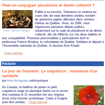
Peut-on conjuguer pluralisme et destin collectif ?
Fidèle à sa mission, Tolerance.ca souleva au
cours des dix-sept dernières années nombre
de questions jugées délicates dans certains
milieux au Québec. Ainsi, en 2006, nous
organisions plusieurs débats publics,
notamment sur le sujet du pluralisme et du destin
Photo : Gunther Gamper.
collectif, afin de réfléchir sur ces deux réalités et
leur compatibilité. Plusieurs personnalités y participèrent dont le
professeur Patrice Brodeur, le cofondateur de Québec Solidaire et député à
l’Assemblée nationale du Québec, le docteur Amir Khadir.
(
Texte intégral
)
Histoire
Le jour du Souvenir. Le coquelicot : naissance d'un
symbole
par
Anna de Aguayo
, anthropologue
Au Canada, la tradition de porter un petit
coquelicot rouge en plastique feutré sur le revers
d'un manteau le 11 novembre tire ses origines
d'une riche histoire symbolique. Créés à l'origine
pour être vendus...
(
Texte intégral
)