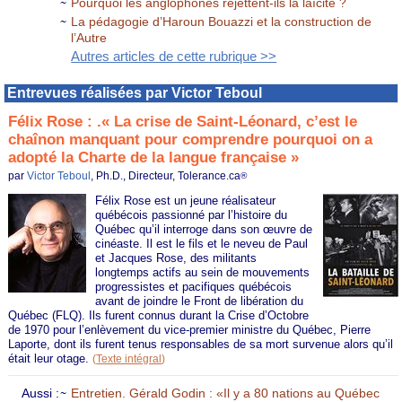
Pourquoi les anglophones rejettent-ils la laïcité ?
La pédagogie d’Haroun Bouazzi et la construction de
l’Autre
Autres articles de cette rubrique >>
Entrevues réalisées par Victor Teboul
Félix Rose : .« La crise de Saint-Léonard, c’est le
chaînon manquant pour comprendre pourquoi on a
adopté la Charte de la langue française »
par
Victor Teboul
, Ph.D., Directeur, Tolerance.ca
®
Félix Rose est un jeune réalisateur
québécois passionné par l’histoire du
Québec qu’il interroge dans son œuvre de
cinéaste. Il est le fils et le neveu de Paul
et Jacques Rose, des militants
longtemps actifs au sein de mouvements
progressistes et pacifiques québécois
avant de joindre le Front de libération du
Québec (FLQ). Ils furent connus durant la Crise d’Octobre
de 1970 pour l’enlèvement du vice-premier ministre du Québec, Pierre
Laporte, dont ils furent tenus responsables de sa mort survenue alors qu’il
était leur otage.
(
Texte intégral
)
Aussi :
Entretien. Gérald Godin : «Il y a 80 nations au Québec