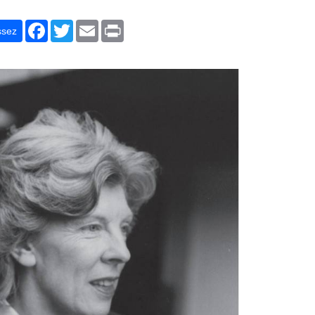
r
Facebook
Twitter
Email
Print
ssez