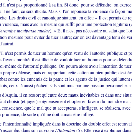
il n'est pas proportionné à sa fin. Si donc, pour se défendre, on exerc
'il ne faut, ce sera illicite. Mais si l'on repousse la violence de façon me
cite. Les droits civil et canonique statuent, en effet: « Il est permis de r
a violence, mais avec la mesure qui suffit pour une protection légitime (
eramine inculpatae tutelae
). » Et il n'est pas nécessaire au salut que l'
tion mesurée pour éviter de tuer l'autre; car on est davantage tenu de vei
d'autrui.
il n'est permis de tuer un homme qu'en vertu de l'autorité publique et p
'avons montré, il est illicite de vouloir tuer un homme pour se défendr
 soi-même de l'autorité publique. On pourra alors avoir l'intention de tue
a propre défense, mais en rapportant cette action au bien public; c'est év
bat contre les ennemis de la patrie et les agents de la justice qui luttent 
fois, ceux-là aussi pèchent s'ils sont mus par une passion personnelle. »
d’Aquin, il en ressort qu’entre deux maux inévitables et dans une situa
 faut choisir (et juger) soigneusement et opter en faveur du moindre mal. S
la conscience, que le mal que tu accepteras, s’infligera, se réalisera, ave
c prudence, de sorte qu’il ne doit jamais être infligé.
 l’intentionnalité impliquée dans la doctrine du double effet est retravai
 Anscombe, dans son ouvrage
L'Intention
(5). Elle vise à expliquer dans