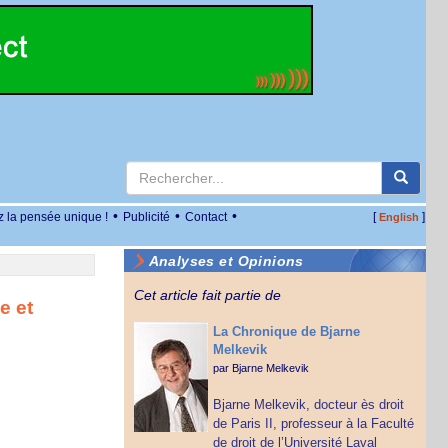
•
•
•
z la pensée unique !
Publicité
Contact
[
]
English
Analyses et Opinions
Cet article fait partie de
e et
La Chronique de Bjarne
Melkevik
par
Bjarne Melkevik
Bjarne Melkevik, docteur ès droit
de Paris II, professeur à la Faculté
de droit de l’Université Laval