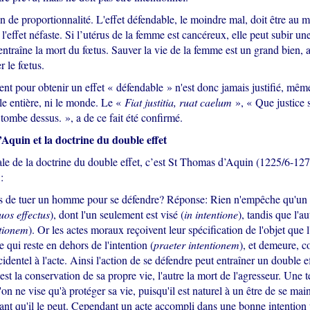
n de proportionnalité. L'effet défendable, le moindre mal, doit être au m
l'effet néfaste. Si l’utérus de la femme est cancéreux, elle peut subir un
ntraîne la mort du fœtus. Sauver la vie de la femme est un grand bien, 
r le fœtus.
nt pour obtenir un effet « défendable » n'est donc jamais justifié, mêm
le entière, ni le monde. Le «
Fiat justitia, ruat caelum
», « Que justice s
s tombe dessus. », a de ce fait été confirmé.
Aquin et la doctrine du double effet
iale de la doctrine du double effet, c’est St Thomas d’Aquin (1225/6-1274
nsi :
is de tuer un homme pour se défendre? Réponse: Rien n'empêche qu'un 
uos effectus
), dont l'un seulement est visé (
in intentione
), tandis que l'au
ntionem
). Or les actes moraux reçoivent leur spécification de l'objet que 
 qui reste en dehors de l'intention (
praeter intentionem
), et demeure, 
cidentel à l'acte. Ainsi l'action de se défendre peut entraîner un double ef
n est la conservation de sa propre vie, l'autre la mort de l'agresseur. Une t
l'on ne vise qu'à protéger sa vie, puisqu'il est naturel à un être de se mai
tant qu'il le peut. Cependant un acte accompli dans une bonne intention