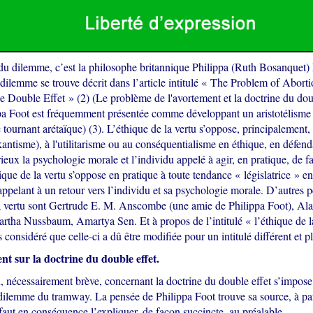
e du dilemme, c’est la philosophe britannique Philippa (Ruth Bosanquet)
dilemme se trouve décrit dans l’article intitulé « The Problem of Abort
e Double Effet » (2) (Le problème de l'avortement et la doctrine du doub
pa Foot est fréquemment présentée comme développant un aristotélisme
le tournant arétaïque) (3). L’éthique de la vertu s’oppose, principalement, 
antisme), à l'utilitarisme ou au conséquentialisme en éthique, en défendan
ieux la psychologie morale et l’individu appelé à agir, en pratique, de f
ique de la vertu s’oppose en pratique à toute tendance « législatrice » e
 appelant à un retour vers l’individu et sa psychologie morale. D’autres 
la vertu sont Gertrude E. M. Anscombe (une amie de Philippa Foot), Ala
rtha Nussbaum, Amartya Sen. Et à propos de l’intitulé « l’éthique de l
 considéré que celle-ci a dû être modifiée pour un intitulé différent et p
nt sur la doctrine du double effet.
, nécessairement brève, concernant la doctrine du double effet s’impose
dilemme du tramway. La pensée de Philippa Foot trouve sa source, à part
l faut en conséquence l’expliquer, de façon succincte, au préalable.