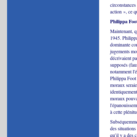
circonstances 
action », ce q
Philippa Foo
Maintenant, qu
1945. Philippa 
dominante con
jugements mora
décrivaient p
supposés (fau
notamment l'ém
Philippa Foot 
moraux seraie
identiquement 
moraux pouvaie
l'épanouisseme
à cette plénit
Subséquemment
des situations
qu’il y a des 