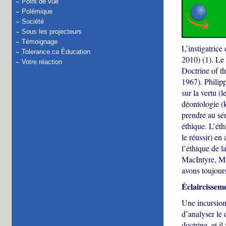
Point de vue
Polémique
Société
Sous les projecteurs
Témoignage
L’instigatric
Tolerance.ca Éducation
2010) (1). Le 
Votre réaction
Doctrine of th
1967). Philip
sur la vertu (
déontologie (k
prendre au sér
éthique. L’éth
le réussir) en
l’éthique de 
MacIntyre, Ma
avons toujours
Éclaircisseme
Une incursion
d’analyser le 
doctrine, et i