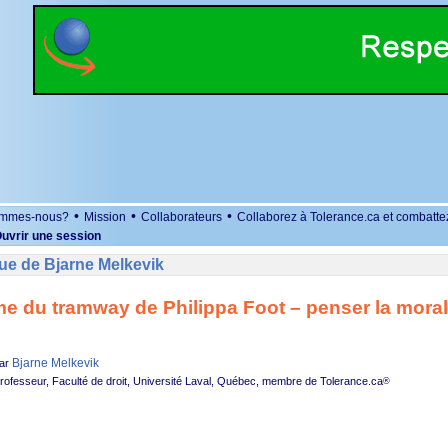
•
•
•
ommes-nous?
Mission
Collaborateurs
Collaborez à Tolerance.ca et combatte
uvrir une session
ue de Bjarne Melkevik
e du tramway de Philippa Foot – penser la moral
Bjarne Melkevik
ar
rofesseur, Faculté de droit, Université Laval, Québec, membre de Tolerance.ca
®