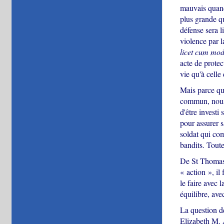
mauvais quand 
plus grande qu
défense sera li
violence par l
licet cum mod
acte de protec
vie qu'à celle 
Mais parce qu'
commun, nous l
d'être investi
pour assurer s
soldat qui com
bandits. Toute
De St Thomas 
« action », il
le faire avec 
équilibre, ave
La question de
Elizabeth M.