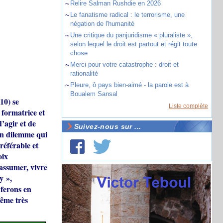
~
Relire Salman Rushdie en 2026
~
Le fanatisme radical : le terrorisme, une
négation de l'humanité
~
Une critique du panjuridisme « pluraliste »,
selon lequel le droit est partout et régit toute
chose
~
Merci pour votre catastrophe : droit et
rationalité
~
Pleure, ô pays bien-aimé - la parole est à
Boualem Sansal
10) se
Liste complète
 formatrice et
’agir et de
Suivez-nous sur ...
 un dilemme qui
référable et
oix
assumer, vivre
y »,
 ferons en
même très