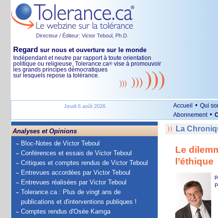
Directeur / Éditeur: Victor Teboul, Ph.D.
Regard
sur nous et ouverture sur le monde
Indépendant et neutre par rapport à toute orientation
politique ou religieuse, Tolerance.ca
vise à promouvoir
®
les grands principes démocratiques
sur lesquels repose la tolérance.
•
Accueil
Qui s
Jeudi 6 août 2026
•
Abonnement
O
La Chroniq
Analyses et Opinions
Bloc-Notes de Victor Teboul
Le dilemm
Conférences et essais de Victor Teboul
l’éthique
Critiques et comptes rendus de Victor Teboul
Entrevues accordées par Victor Teboul
p
Entrevues réalisées par Victor Teboul
P
Tolerance.ca : Plus de vingt ans de
publications et d'interventions publiques !
Comptes rendus d'Osée Kamga