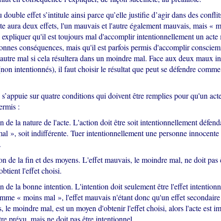
 double effet s’intitule ainsi parce qu’elle justifie d’agir dans des confl
te aura deux effets, l'un mauvais et l'autre également mauvais, mais « 
à expliquer qu'il est toujours mal d'accomplir intentionnellement un acte
 bonnes conséquences, mais qu'il est parfois permis d'accomplir conscie
autre mal si cela résultera dans un moindre mal. Face aux deux maux in
(non intentionnés), il faut choisir le résultat que peut se défendre comme 
 s’appuie sur quatre conditions qui doivent être remplies pour qu'un acte
rmis :
n de la nature de l'acte. L'action doit être soit intentionnellement défe
al », soit indifférente. Tuer intentionnellement une personne innocente
.
n de la fin et des moyens. L'effet mauvais, le moindre mal, ne doit pas 
btient l'effet choisi.
n de la bonne intention. L'intention doit seulement être l'effet intention
mme « moins mal », l'effet mauvais n'étant donc qu'un effet secondaire 
s, le moindre mal, est un moyen d'obtenir l'effet choisi, alors l'acte est i
tre prévu, mais ne doit pas être intentionnel.