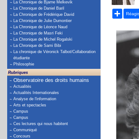
La Chronique de Bjarne Melkevik
La Chronique de Daniel Baril
Partage
Réagi
La Chronique de Frédérique David
La Chronique de Julie Dumontier
La Chronique de Léonce Naud
La Chronique de Masri Feki
La Chronique de Michel Rogalski
La Chronique de Sami Bibi
La chronique de Véronick Talbot/Collaboration
étudiante
Philosophie
Rubriques
Observatoire des droits humains
Actualités
Actualités Internationales
Analyse de l'information
Arts et spectacles
Campus
Campus
Ces lectures qui nous habitent
Communiqué
Concours