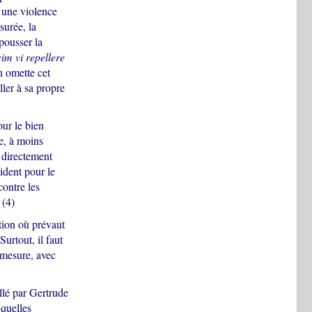
e une violence
surée, la
epousser la
vim vi repellere
on omette cet
ller à sa propre
our le bien
e, à moins
r directement
ident pour le
contre les
 (4)
tion où prévaut
urtout, il faut
c mesure, avec
llé par Gertrude
 quelles