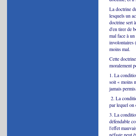
La doctrine du
lesquels un ac
doctrine sert 
d'en tirer de
mal face à un 
involontaires 
moins mal.
Cette doctrine
moralement pe
1. La conditio
soit « moins m
jamais permis
2. La conditio
par lequel on o
3. La conditio
défendable co
l'effet mauvai
néfaste peut ê