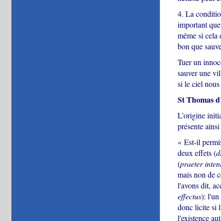
4. La conditio
important que 
même si cela e
bon que sauve
Tuer un innoce
sauver une vil
si le ciel nou
St Thomas d’
L’origine init
présente ai
« Est-il perm
deux effets (
d
(
praeter inte
mais non de ce
l'avons dit, ac
effectus
): l'u
donc licite si 
l'existence au