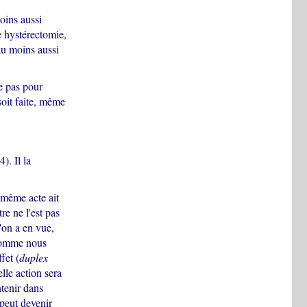
oins aussi
e hystérectomie,
au moins aussi
e pas pour
oit faite, même
). Il la
même acte ait
tre ne l'est pas
l'on a en vue,
comme nous
fet (
duplex
elle action sera
ntenir dans
 peut devenir