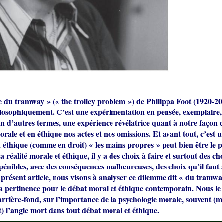
 du tramway » (« the trolley problem ») de Philippa Foot (1920-20
ilosophiquement. C’est une expérimentation en pensée, exemplaire,
En d’autres termes, une expérience révélatrice quant à notre façon d
morale et en éthique nos actes et nos omissions. Et avant tout, c’est
éthique (comme en droit) « les mains propres » peut bien être le p
la réalité morale et éthique, il y a des choix à faire et surtout des ch
énibles, avec des conséquences malheureuses, des choix qu’il faut 
 présent article, nous visons à analyser ce dilemme dit « du tramwa
a pertinence pour le débat moral et éthique contemporain. Nous le
 arrière-fond, sur l’importance de la psychologie morale, souvent (
 l’angle mort dans tout débat moral et éthique.