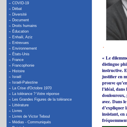
COVID-19
Débat
Diversité
Document
Droits humains
Éducation
Enhaili, Aziz
Entrevues
Environnement
*
États-Unis
« Le dilemme
France
distingue ph
Francophonie
instructive. 
Histoire
justifier en 
Israël
prouve qu’en 
Israël-Palestine
l’idéal, dans 
La Crise d'Octobre 1970
La tolérance ? Votre réponse
douloureux, p
Les Grandes Figures de la tolérance
avec. Dans le
Littérature
d’expliquer l
Livres
insistant, en
Livres de Victor Teboul
fréquemment)
Médias - Communiqués