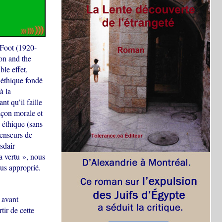
 Foot (1920-
ion and the
le effet,
 éthique fondé
à la
t qu’il faille
açon morale et
n éthique (sans
penseurs de
sdair
a vertu », nous
lus approprié.
 avant
ir de cette