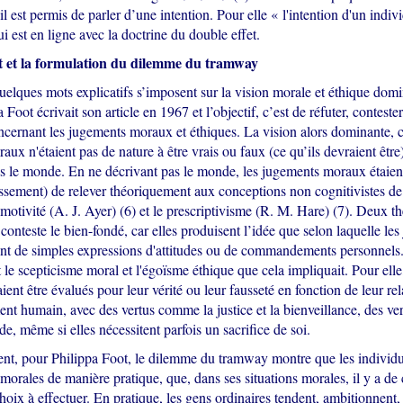
il est permis de parler d’une intention. Pour elle « l'intention d'un indivi
ui est en ligne avec la doctrine du double effet.
t et la formulation du dilemme du tramway
elques mots explicatifs s’imposent sur la vision morale et éthique domi
Foot écrivait son article en 1967 et l’objectif, c’est de réfuter, contester
cernant les jugements moraux et éthiques. La vision alors dominante, c’
ux n'étaient pas de nature à être vrais ou faux (ce qu’ils devraient être),
as le monde. En ne décrivant pas le monde, les jugements moraux étaien
ssement) de relever théoriquement aux conceptions non cognitivistes de
otivité (A. J. Ayer) (6) et le prescriptivisme (R. M. Hare) (7). Deux th
conteste le bien-fondé, car elles produisent l’idée que selon laquelle le
nt de simples expressions d'attitudes ou de commandements personnels. 
le scepticisme moral et l'égoïsme éthique que cela impliquait. Pour elle
nt être évalués pour leur vérité ou leur fausseté en fonction de leur rel
nt humain, avec des vertus comme la justice et la bienveillance, des vert
ude, même si elles nécessitent parfois un sacrifice de soi.
, pour Philippa Foot, le dilemme du tramway montre que les individu
 morales de manière pratique, que, dans ses situations morales, il y a de 
choix à effectuer. En pratique, les gens ordinaires tendent, ambitionnent, 