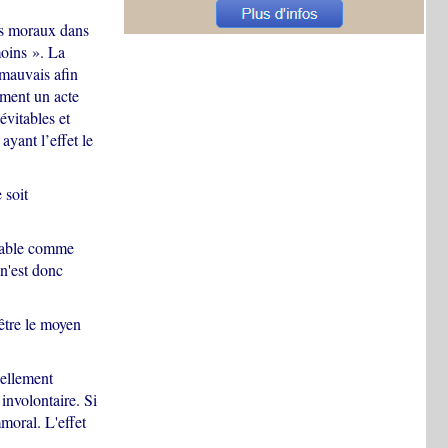
its moraux dans
moins ». La
 mauvais afin
mment un acte
évitables et
ayant l’effet le
 soit
ndable comme
 n'est donc
être le moyen
nellement
involontaire. Si
mmoral. L'effet