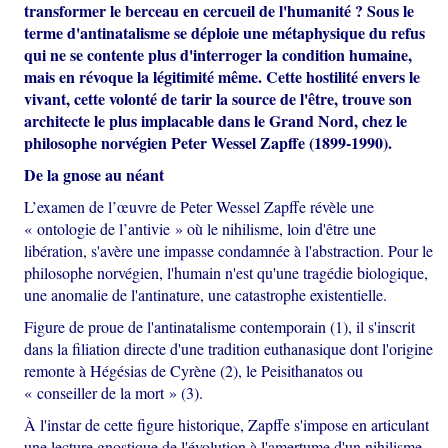
transformer le berceau en cercueil de l'humanité ? Sous le
terme d'antinatalisme se déploie une métaphysique du refus
qui ne se contente plus d'interroger la condition humaine,
mais en révoque la légitimité même. Cette hostilité envers le
vivant, cette volonté de tarir la source de l'être, trouve son
architecte le plus implacable dans le Grand Nord, chez le
philosophe norvégien Peter Wessel Zapffe (1899-1990).
De la gnose au néant
L’examen de l’œuvre de Peter Wessel Zapffe révèle une
« ontologie de l’antivie » où le nihilisme, loin d'être une
libération, s'avère une impasse condamnée à l'abstraction. Pour le
philosophe norvégien, l'humain n'est qu'une tragédie biologique,
une anomalie de l'antinature, une catastrophe existentielle.
Figure de proue de l'antinatalisme contemporain (1), il s'inscrit
dans la filiation directe d'une tradition euthanasique dont l'origine
remonte à Hégésias de Cyrène (2), le Peisithanatos ou
« conseiller de la mort » (3).
À l'instar de cette figure historique, Zapffe s'impose en articulant
une lecture gnostique de l'évolution à l'amertume d'un nihilisme