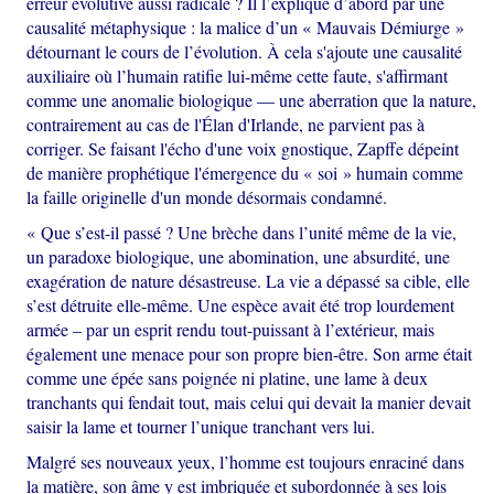
erreur évolutive aussi radicale ? Il l’explique d’abord par une
causalité métaphysique : la malice d’un « Mauvais Démiurge »
détournant le cours de l’évolution. À cela s'ajoute une causalité
auxiliaire où l’humain ratifie lui-même cette faute, s'affirmant
comme une anomalie biologique — une aberration que la nature,
contrairement au cas de l'Élan d'Irlande, ne parvient pas à
corriger. Se faisant l'écho d'une voix gnostique, Zapffe dépeint
de manière prophétique l'émergence du « soi » humain comme
la faille originelle d'un monde désormais condamné.
« Que s’est-il passé ? Une brèche dans l’unité même de la vie,
un paradoxe biologique, une abomination, une absurdité, une
exagération de nature désastreuse. La vie a dépassé sa cible, elle
s’est détruite elle-même. Une espèce avait été trop lourdement
armée – par un esprit rendu tout-puissant à l’extérieur, mais
également une menace pour son propre bien-être. Son arme était
comme une épée sans poignée ni platine, une lame à deux
tranchants qui fendait tout, mais celui qui devait la manier devait
saisir la lame et tourner l’unique tranchant vers lui.
Malgré ses nouveaux yeux, l’homme est toujours enraciné dans
la matière, son âme y est imbriquée et subordonnée à ses lois