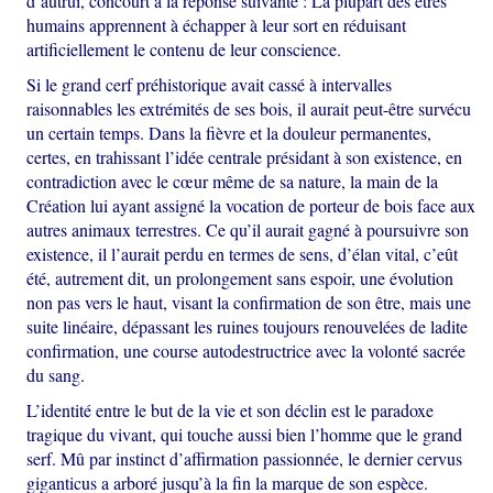
d’autrui, concourt à la réponse suivante : La plupart des êtres
humains apprennent à échapper à leur sort en réduisant
artificiellement le contenu de leur conscience.
Si le grand cerf préhistorique avait cassé à intervalles
raisonnables les extrémités de ses bois, il aurait peut-être survécu
un certain temps. Dans la fièvre et la douleur permanentes,
certes, en trahissant l’idée centrale présidant à son existence, en
contradiction avec le cœur même de sa nature, la main de la
Création lui ayant assigné la vocation de porteur de bois face aux
autres animaux terrestres. Ce qu’il aurait gagné à poursuivre son
existence, il l’aurait perdu en termes de sens, d’élan vital, c’eût
été, autrement dit, un prolongement sans espoir, une évolution
non pas vers le haut, visant la confirmation de son être, mais une
suite linéaire, dépassant les ruines toujours renouvelées de ladite
confirmation, une course autodestructrice avec la volonté sacrée
du sang.
L’identité entre le but de la vie et son déclin est le paradoxe
tragique du vivant, qui touche aussi bien l’homme que le grand
serf. Mû par instinct d’affirmation passionnée, le dernier cervus
giganticus a arboré jusqu’à la fin la marque de son espèce.