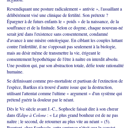
Revendiquant une posture radicalement « antivie », l'assaillant a
délibérément visé une clinique de fertilité. Son prétexte ?
Épargner à de futurs enfants le « poids » de la naissance, de la
souffrance et de la finitude. Selon ce dogme, chaque nouveau-né
serait jeté dans l'existence sans consentement, condamné
d'avance à une misère ontologique. En ciblant les couples luttant
contre l'infertilité, il ne s'opposait pas seulement à la biologie,
mais au désir même de transmettre la vie, érigeant le
consentement hypothétique de l'être à naître en interdit absolu.
Une position qui, par son abstraction totale, défie toute rationalité
humaine.
Se définissant comme pro-mortaliste et partisan de l'extinction de
l'espèce, Bartkus n'a trouvé d'autre issue que la destruction,
utilisant l'attentat comme l'ultime « argument » d'un système qui
prétend guérir la douleur par le néant.
Dès le Ve siècle avant J.-C., Sophocle faisait dire à son chœur
dans
Œdipe à Colone
: « Le plus grand bonheur est de ne pas
naître ; le second, de retourner au plus vite au néant » (5).
Pourtant, chez Sophocle, cette sentence n'était que le constat