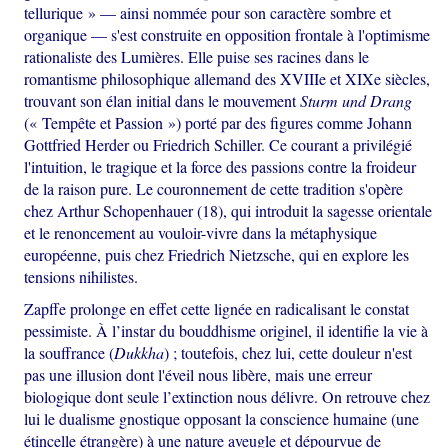
tellurique » — ainsi nommée pour son caractère sombre et
organique — s'est construite en opposition frontale à l'optimisme
rationaliste des Lumières. Elle puise ses racines dans le
romantisme philosophique allemand des XVIIIe et XIXe siècles,
trouvant son élan initial dans le mouvement
Sturm und Drang
(« Tempête et Passion ») porté par des figures comme Johann
Gottfried Herder ou Friedrich Schiller. Ce courant a privilégié
l'intuition, le tragique et la force des passions contre la froideur
de la raison pure. Le couronnement de cette tradition s'opère
chez Arthur Schopenhauer (18), qui introduit la sagesse orientale
et le renoncement au vouloir-vivre dans la métaphysique
européenne, puis chez Friedrich Nietzsche, qui en explore les
tensions nihilistes.
Zapffe prolonge en effet cette lignée en radicalisant le constat
pessimiste. À l’instar du bouddhisme originel, il identifie la vie à
la souffrance (
Dukkha
) ; toutefois, chez lui, cette douleur n'est
pas une illusion dont l'éveil nous libère, mais une erreur
biologique dont seule l’extinction nous délivre. On retrouve chez
lui le dualisme gnostique opposant la conscience humaine (une
étincelle étrangère) à une nature aveugle et dépourvue de