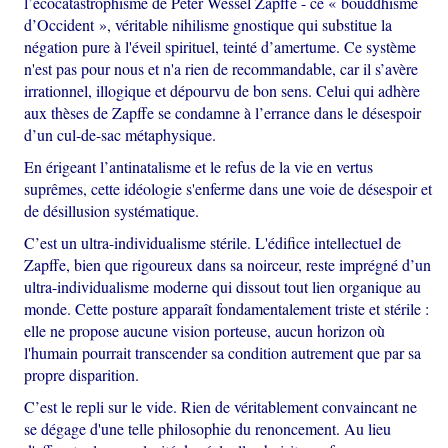
l’écocatastrophisme de Peter Wessel Zapffe - ce « bouddhisme
d’Occident », véritable nihilisme gnostique qui substitue la
négation pure à l'éveil spirituel, teinté d’amertume. Ce système
n'est pas pour nous et n'a rien de recommandable, car il s’avère
irrationnel, illogique et dépourvu de bon sens. Celui qui adhère
aux thèses de Zapffe se condamne à l’errance dans le désespoir
d’un cul-de-sac métaphysique.
En érigeant l’antinatalisme et le refus de la vie en vertus
suprêmes, cette idéologie s'enferme dans une voie de désespoir et
de désillusion systématique.
C’est un ultra-individualisme stérile. L'édifice intellectuel de
Zapffe, bien que rigoureux dans sa noirceur, reste imprégné d’un
ultra-individualisme moderne qui dissout tout lien organique au
monde. Cette posture apparaît fondamentalement triste et stérile :
elle ne propose aucune vision porteuse, aucun horizon où
l'humain pourrait transcender sa condition autrement que par sa
propre disparition.
C’est le repli sur le vide. Rien de véritablement convaincant ne
se dégage d'une telle philosophie du renoncement. Au lieu