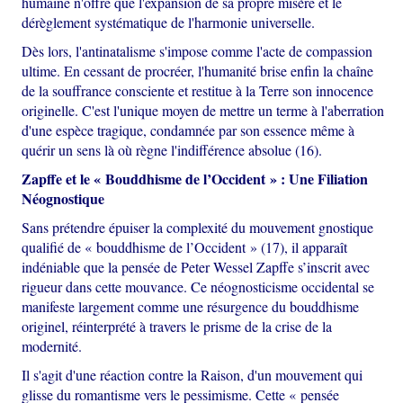
humaine n'offre que l'expansion de sa propre misère et le
dérèglement systématique de l'harmonie universelle.
Dès lors, l'antinatalisme s'impose comme l'acte de compassion
ultime. En cessant de procréer, l'humanité brise enfin la chaîne
de la souffrance consciente et restitue à la Terre son innocence
originelle. C'est l'unique moyen de mettre un terme à l'aberration
d'une espèce tragique, condamnée par son essence même à
quérir un sens là où règne l'indifférence absolue (16).
Zapffe et le « Bouddhisme de l’Occident » : Une Filiation
Néognostique
Sans prétendre épuiser la complexité du mouvement gnostique
qualifié de « bouddhisme de l’Occident » (17), il apparaît
indéniable que la pensée de Peter Wessel Zapffe s’inscrit avec
rigueur dans cette mouvance. Ce néognosticisme occidental se
manifeste largement comme une résurgence du bouddhisme
originel, réinterprété à travers le prisme de la crise de la
modernité.
Il s'agit d'une réaction contre la Raison, d'un mouvement qui
glisse du romantisme vers le pessimisme. Cette « pensée