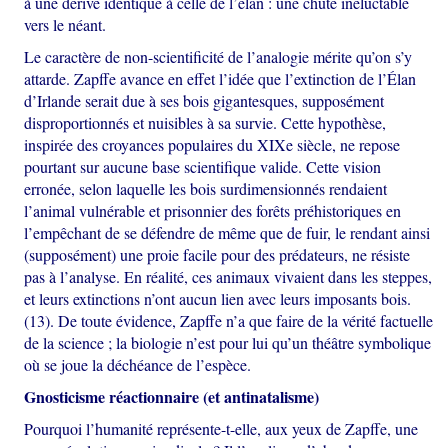
à une dérive identique à celle de l’élan : une chute inéluctable
vers le néant.
Le caractère de non-scientificité de l’analogie mérite qu’on s’y
attarde. Zapffe avance en effet l’idée que l’extinction de l’Élan
d’Irlande serait due à ses bois gigantesques, supposément
disproportionnés et nuisibles à sa survie. Cette hypothèse,
inspirée des croyances populaires du XIXe siècle, ne repose
pourtant sur aucune base scientifique valide. Cette vision
erronée, selon laquelle les bois surdimensionnés rendaient
l’animal vulnérable et prisonnier des forêts préhistoriques en
l’empêchant de se défendre de même que de fuir, le rendant ainsi
(supposément) une proie facile pour des prédateurs, ne résiste
pas à l’analyse. En réalité, ces animaux vivaient dans les steppes,
et leurs extinctions n’ont aucun lien avec leurs imposants bois.
(13). De toute évidence, Zapffe n’a que faire de la vérité factuelle
de la science ; la biologie n’est pour lui qu’un théâtre symbolique
où se joue la déchéance de l’espèce.
Gnosticisme réactionnaire (et antinatalisme)
Pourquoi l’humanité représente-t-elle, aux yeux de Zapffe, une