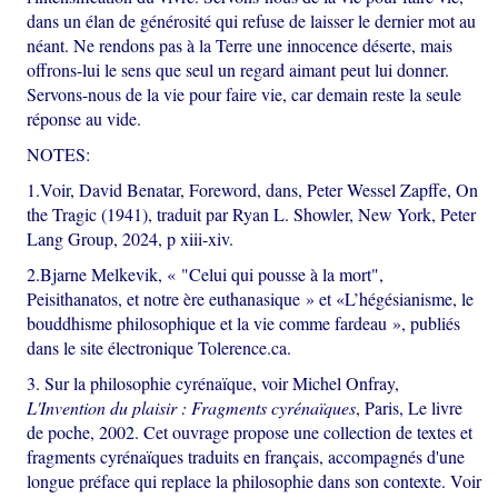
dans un élan de générosité qui refuse de laisser le dernier mot au
néant. Ne rendons pas à la Terre une innocence déserte, mais
offrons-lui le sens que seul un regard aimant peut lui donner.
Servons-nous de la vie pour faire vie, car demain reste la seule
réponse au vide.
NOTES:
1.Voir, David Benatar, Foreword, dans, Peter Wessel Zapffe, On
the Tragic (1941), traduit par Ryan L. Showler, New York, Peter
Lang Group, 2024, p xiii-xiv.
2.Bjarne Melkevik, « "Celui qui pousse à la mort",
Peisithanatos, et notre ère euthanasique » et «L’hégésianisme, le
bouddhisme philosophique et la vie comme fardeau », publiés
dans le site électronique Tolerence.ca.
3. Sur la philosophie cyrénaïque, voir Michel Onfray,
L'Invention du plaisir : Fragments cyrénaïques
, Paris, Le livre
de poche, 2002. Cet ouvrage propose une collection de textes et
fragments cyrénaïques traduits en français, accompagnés d'une
longue préface qui replace la philosophie dans son contexte. Voir