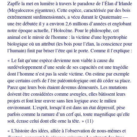
Zapffe la met en lumière à travers le paradoxe de l’Élan d’Irlande
(Megaloceros giganteus). Cette espèce, caractérisée par des bois
extrêmement surdimensionnés, a vécu durant le Quaternaire —
une ère débutée il y a environ 2,6 millions d’années et englobant
notre époque actuelle, l’Holocène. Pour le philosophe, cet
animal est le miroir de l'homme : la victime d'une hypertrophie
biologique où un attribut (les bois pour l’élan, la conscience pour
l’humain) finit par briser l’être qui le porte. Comme il l’explique :
« Le fait qu’une espèce devienne non viable à cause du
surdéveloppement d’une seule de ses capacités est une tragédie
dont l’homme n’est pas la seule victime. On estime par exemple
que certains cerfs de l’ère paléontologique ont dû céder sa place.
Parce que leurs bois étaient devenus démesurés. Les mutations
doivent être considérées comme aveugles, elles bâtissent leurs
projets et font leur œuvre sans lien logique avec le milieu
environnant. L’esprit, lorsqu’il est dans un état dépressif, pèse
parfois comme la ramure d’un cerf qui, toute magnifique qu’elle
soit, écrase celui dont elle orne la tête. » (11)
« L’histoire des idées, alliée à l’observation de nous-mêmes et