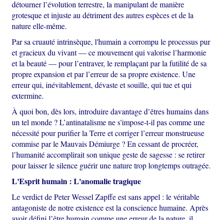
détourner l’évolution terrestre, la manipulant de manière
grotesque et injuste au détriment des autres espèces et de la
nature elle-même.
Par sa cruauté intrinsèque, l'humain a corrompu le processus pur
et gracieux du vivant — ce mouvement qui valorise l’harmonie
et la beauté — pour l’entraver, le remplaçant par la futilité de sa
propre expansion et par l’erreur de sa propre existence. Une
erreur qui, inévitablement, dévaste et souille, qui tue et qui
extermine.
À quoi bon, dès lors, introduire davantage d’êtres humains dans
un tel monde ? L’antinatalisme ne s'impose-t-il pas comme une
nécessité pour purifier la Terre et corriger l’erreur monstrueuse
commise par le Mauvais Démiurge ? En cessant de procréer,
l’humanité accomplirait son unique geste de sagesse : se retirer
pour laisser le silence guérir une nature trop longtemps outragée.
L'Esprit humain : L'anomalie tragique
Le verdict de Peter Wessel Zapffe est sans appel : le véritable
antagoniste de notre existence est la conscience humaine. Après
avoir défini l’être humain comme une erreur de la nature, il