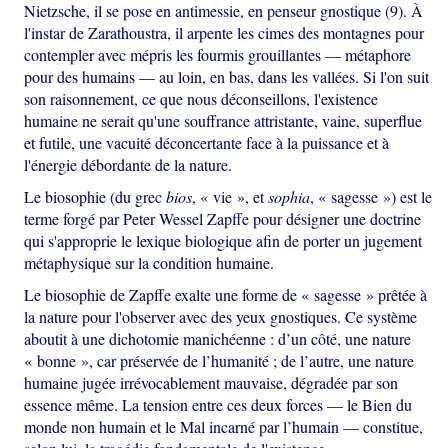
Nietzsche, il se pose en antimessie, en penseur gnostique (9). À
l'instar de Zarathoustra, il arpente les cimes des montagnes pour
contempler avec mépris les fourmis grouillantes — métaphore
pour des humains — au loin, en bas, dans les vallées. Si l'on suit
son raisonnement, ce que nous déconseillons, l'existence
humaine ne serait qu'une souffrance attristante, vaine, superflue
et futile, une vacuité déconcertante face à la puissance et à
l'énergie débordante de la nature.
Le biosophie (du grec
bios
, « vie », et
sophia
, « sagesse ») est le
terme forgé par Peter Wessel Zapffe pour désigner une doctrine
qui s'approprie le lexique biologique afin de porter un jugement
métaphysique sur la condition humaine.
Le biosophie de Zapffe exalte une forme de « sagesse » prêtée à
la nature pour l'observer avec des yeux gnostiques. Ce système
aboutit à une dichotomie manichéenne : d’un côté, une nature
« bonne », car préservée de l’humanité ; de l’autre, une nature
humaine jugée irrévocablement mauvaise, dégradée par son
essence même. La tension entre ces deux forces — le Bien du
monde non humain et le Mal incarné par l’humain — constitue,