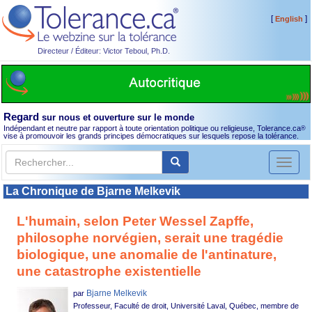
[
]
English
Directeur / Éditeur: Victor Teboul, Ph.D.
Regard
sur nous et ouverture sur le monde
Indépendant et neutre par rapport à toute orientation politique ou religieuse, Tolerance.ca
®
vise à promouvoir les grands principes démocratiques sur lesquels repose la tolérance.
Toggl
naviga
La Chronique de Bjarne Melkevik
L'humain, selon Peter Wessel Zapffe,
philosophe norvégien, serait une tragédie
biologique, une anomalie de l'antinature,
une catastrophe existentielle
Bjarne Melkevik
par
Professeur, Faculté de droit, Université Laval, Québec, membre de