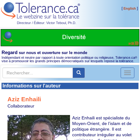
[
]
English
Directeur / Éditeur: Victor Teboul, Ph.D.
Regard
sur nous et ouverture sur le monde
Indépendant et neutre par rapport à toute orientation politique ou religieuse, Tolerance.ca
®
vise à promouvoir les grands principes démocratiques sur lesquels repose la tolérance.
Toggl
naviga
Informations sur l'auteur
Aziz Enhaili
Collaborateur
Aziz Enhaili est spécialiste du
Moyen-Orient, de l’islam et de
politique étrangère. Il est
contributeur irrégulier au volet