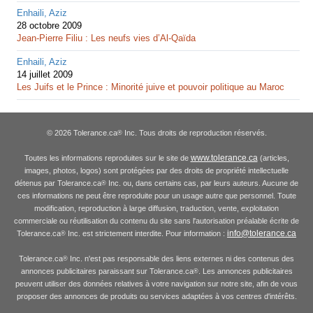
Enhaili, Aziz
28 octobre 2009
Jean-Pierre Filiu : Les neufs vies d’Al-Qaïda
Enhaili, Aziz
14 juillet 2009
Les Juifs et le Prince : Minorité juive et pouvoir politique au Maroc
© 2026 Tolerance.ca
Inc. Tous droits de reproduction réservés.
®
www.tolerance.ca
Toutes les informations reproduites sur le site de
(articles,
images, photos, logos) sont protégées par des droits de propriété intellectuelle
détenus par Tolerance.ca
Inc. ou, dans certains cas, par leurs auteurs. Aucune de
®
ces informations ne peut être reproduite pour un usage autre que personnel. Toute
modification, reproduction à large diffusion, traduction, vente, exploitation
commerciale ou réutilisation du contenu du site sans l'autorisation préalable écrite de
info@tolerance.ca
Tolerance.ca
Inc. est strictement interdite. Pour information :
®
Tolerance.ca
Inc. n'est pas responsable des liens externes ni des contenus des
®
annonces publicitaires paraissant sur Tolerance.ca
. Les annonces publicitaires
®
peuvent utiliser des données relatives à votre navigation sur notre site, afin de vous
proposer des annonces de produits ou services adaptées à vos centres d'intérêts.