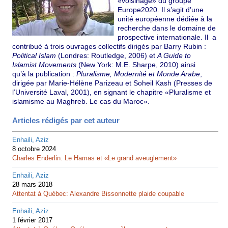
«voisinage» du groupe
Europe2020. Il s’agit d’une
unité européenne dédiée à la
recherche dans le domaine de
prospective internationale. Il a
contribué à trois ouvrages collectifs dirigés par Barry Rubin :
Political Islam
(Londres: Routledge, 2006) et
A Guide to
Islamist Movements
(New York: M.E. Sharpe, 2010) ainsi
qu’à la publication :
Pluralisme, Modernité et Monde Arabe
,
dirigée par Marie-Hélène Parizeau et Soheil Kash (Presses de
l’Université Laval, 2001), en signant le chapitre «Pluralisme et
islamisme au Maghreb. Le cas du Maroc».
Articles rédigés par cet auteur
Enhaili, Aziz
8 octobre 2024
Charles Enderlin: Le Hamas et «Le grand aveuglement»
Enhaili, Aziz
28 mars 2018
Attentat à Québec: Alexandre Bissonnette plaide coupable
Enhaili, Aziz
1 février 2017