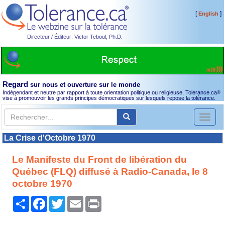
[
]
English
Directeur / Éditeur: Victor Teboul, Ph.D.
Regard
sur nous et ouverture sur le monde
Indépendant et neutre par rapport à toute orientation politique ou religieuse, Tolerance.ca
®
vise à promouvoir les grands principes démocratiques sur lesquels repose la tolérance.
Toggl
naviga
La Crise d'Octobre 1970
Le Manifeste du Front de libération du
Québec (FLQ) diffusé à Radio-Canada, le 8
octobre 1970
Partager
Facebook
Twitter
Email
Print