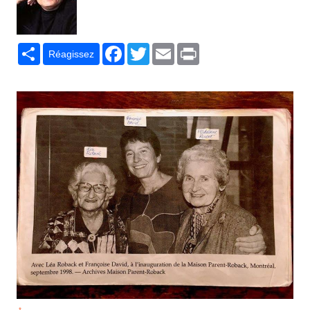
Partager
Facebook
Twitter
Email
Print
Réagissez
*