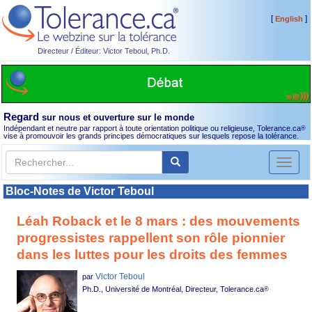
[
]
English
Directeur / Éditeur: Victor Teboul, Ph.D.
Regard
sur nous et ouverture sur le monde
Indépendant et neutre par rapport à toute orientation politique ou religieuse, Tolerance.ca
®
vise à promouvoir les grands principes démocratiques sur lesquels repose la tolérance.
Toggl
naviga
Bloc-Notes de Victor Teboul
Léah Roback et le 8 mars : des mouvements
progressistes rappellent son rôle pionnier
dans les luttes pour les droits des femmes
Victor Teboul
par
Ph.D., Université de Montréal, Directeur, Tolerance.ca
®