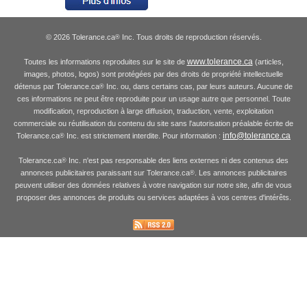
© 2026 Tolerance.ca
Inc. Tous droits de reproduction réservés.
®
www.tolerance.ca
Toutes les informations reproduites sur le site de
(articles,
images, photos, logos) sont protégées par des droits de propriété intellectuelle
détenus par Tolerance.ca
Inc. ou, dans certains cas, par leurs auteurs. Aucune de
®
ces informations ne peut être reproduite pour un usage autre que personnel. Toute
modification, reproduction à large diffusion, traduction, vente, exploitation
commerciale ou réutilisation du contenu du site sans l'autorisation préalable écrite de
info@tolerance.ca
Tolerance.ca
Inc. est strictement interdite. Pour information :
®
Tolerance.ca
Inc. n'est pas responsable des liens externes ni des contenus des
®
annonces publicitaires paraissant sur Tolerance.ca
. Les annonces publicitaires
®
peuvent utiliser des données relatives à votre navigation sur notre site, afin de vous
proposer des annonces de produits ou services adaptées à vos centres d'intérêts.