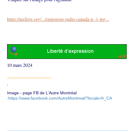
https://archive.org/.../emissions-radio-canada-p.-1-jpg...
10 mars 2024
*
Image - page FB de L'Autre Montréal
:
https://www.facebook.com/AutreMontreal/?locale=fr_CA