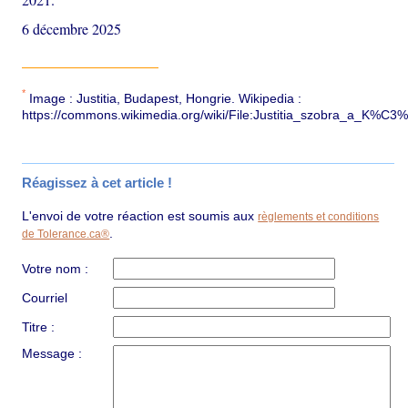
6 décembre 2025
*
Image : Justitia, Budapest, Hongrie. Wikipedia :
https://commons.wikimedia.org/wiki/File:Justitia_szobra_a_
Réagissez à cet article !
L'envoi de votre réaction est soumis aux
règlements et conditions
.
de Tolerance.ca®
Votre nom :
Courriel
Titre :
Message :