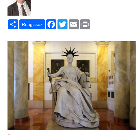
Partager
Facebook
Twitter
Email
Print
Réagissez
*