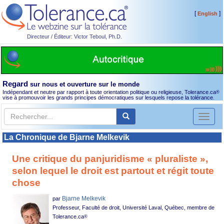
[
]
English
Directeur / Éditeur: Victor Teboul, Ph.D.
Regard
sur nous et ouverture sur le monde
Indépendant et neutre par rapport à toute orientation politique ou religieuse, Tolerance.ca
®
vise à promouvoir les grands principes démocratiques sur lesquels repose la tolérance.
Toggl
naviga
La Chronique de Bjarne Melkevik
Une critique du panjuridisme « pluraliste »,
selon lequel le droit est partout et régit toute
chose
Bjarne Melkevik
par
Professeur, Faculté de droit, Université Laval, Québec, membre de
Tolerance.ca
®