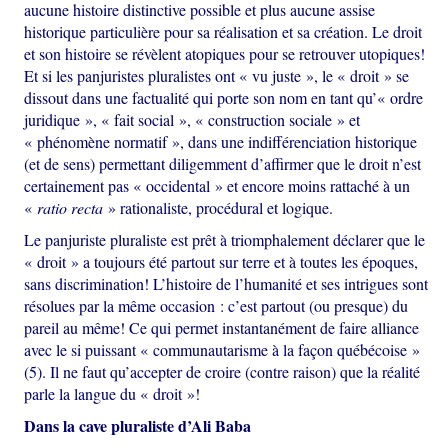
aucune histoire distinctive possible et plus aucune assise
historique particulière pour sa réalisation et sa création. Le droit
et son histoire se révèlent atopiques pour se retrouver utopiques!
Et si les panjuristes pluralistes ont « vu juste », le « droit » se
dissout dans une factualité qui porte son nom en tant qu’« ordre
juridique », « fait social », « construction sociale » et
« phénomène normatif », dans une indifférenciation historique
(et de sens) permettant diligemment d’affirmer que le droit n’est
certainement pas « occidental » et encore moins rattaché à un
«
ratio recta
» rationaliste, procédural et logique.
Le panjuriste pluraliste est prêt à triomphalement déclarer que le
« droit » a toujours été partout sur terre et à toutes les époques,
sans discrimination! L’histoire de l’humanité et ses intrigues sont
résolues par la même occasion : c’est partout (ou presque) du
pareil au même! Ce qui permet instantanément de faire alliance
avec le si puissant « communautarisme à la façon québécoise »
(5). Il ne faut qu’accepter de croire (contre raison) que la réalité
parle la langue du « droit »!
Dans la cave pluraliste d’Ali Baba