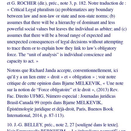
et G. ROCHER (dir.), préc., note 3, p. 182. Notre traduction de :
« Critical Legal pluralism (a) problematizes any boundary
between law and non-law or state and non-state norms; (b)
assumes that there will be a hierarchy of dominant and less
powerful social values but leaves the individual as arbiter; and (c)
assumes that there will be a broad range of expected and
unexpected consequences of legal decisions without attempting
to trace them or to explain how they link to law’s obligatory
force. The “unit of analysis” is individual conscience and
capacity to act. »
Notons que Richard Janda accepte, conventionnellement, ici
qu’il y a un lien entre « droit » et « obligation » ; voir notre
critique de cette opinion dans Bjarne MELKEVIK, « Une note
sur la notion de “Force obligatoire” et le droit », (2013) Rev.
Fac. Direito UFMG, Número especial : Journadas jurídicas
Brasil-Canadá 99 (repris dans Bjarne MELKEVIK,
Épistémologie juridique et déjà-droit, Paris, Buenos Book
International, 2014, p. 87-113).
10. J.-G. BELLEY, préc., note 2, 27 [souligné dans le texte].
Voir Emmanuelle BERNHEIM, « Le “pluralisme normatif” : un