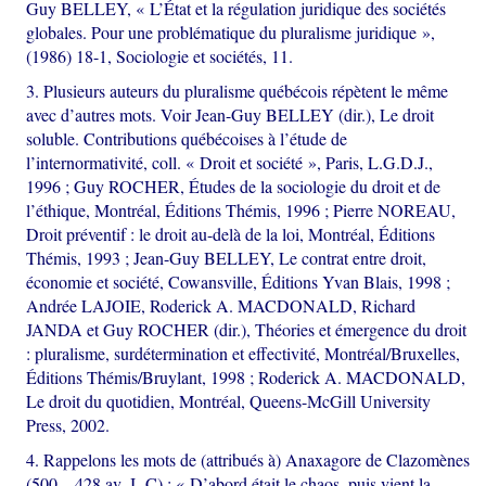
Guy BELLEY, « L’État et la régulation juridique des sociétés
globales. Pour une problématique du pluralisme juridique »,
(1986) 18-1, Sociologie et sociétés, 11.
3. Plusieurs auteurs du pluralisme québécois répètent le même
avec d’autres mots. Voir Jean-Guy BELLEY (dir.), Le droit
soluble. Contributions québécoises à l’étude de
l’internormativité, coll. « Droit et société », Paris, L.G.D.J.,
1996 ; Guy ROCHER, Études de la sociologie du droit et de
l’éthique, Montréal, Éditions Thémis, 1996 ; Pierre NOREAU,
Droit préventif : le droit au-delà de la loi, Montréal, Éditions
Thémis, 1993 ; Jean-Guy BELLEY, Le contrat entre droit,
économie et société, Cowansville, Éditions Yvan Blais, 1998 ;
Andrée LAJOIE, Roderick A. MACDONALD, Richard
JANDA et Guy ROCHER (dir.), Théories et émergence du droit
: pluralisme, surdétermination et effectivité, Montréal/Bruxelles,
Éditions Thémis/Bruylant, 1998 ; Roderick A. MACDONALD,
Le droit du quotidien, Montréal, Queens-McGill University
Press, 2002.
4. Rappelons les mots de (attribués à) Anaxagore de Clazomènes
(500 – 428 av. J.-C) : « D’abord était le chaos, puis vient la