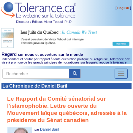
[
]
English
Directeur / Éditeur: Victor Teboul, Ph.D.
Regard
sur nous et ouverture sur le monde
Indépendant et neutre par rapport à toute orientation politique ou religieuse, Tolerance.ca
®
vise à promouvoir les grands principes démocratiques sur lesquels repose la tolérance.
Toggl
naviga
La Chronique de Daniel Baril
Le Rapport du Comité sénatorial sur
l'islamophobie. Lettre ouverte du
Mouvement laïque québécois, adressée à la
présidente du Sénat canadien
Daniel Baril
par