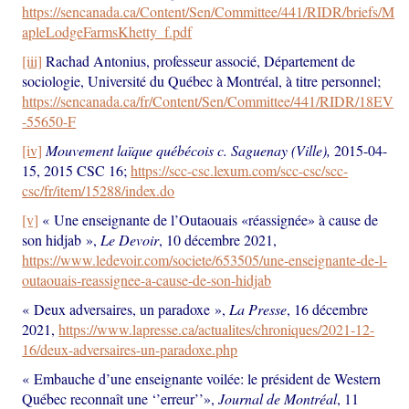
https://sencanada.ca/Content/Sen/Committee/441/RIDR/briefs/M
apleLodgeFarmsKhetty_f.pdf
[iii]
Rachad Antonius, professeur associé, Département de
sociologie, Université du Québec à Montréal, à titre personnel;
https://sencanada.ca/fr/Content/Sen/Committee/441/RIDR/18EV
-55650-F
[iv]
Mouvement laïque québécois c. Saguenay (Ville),
2015-04-
15, 2015 CSC 16;
https://scc-csc.lexum.com/scc-csc/scc-
csc/fr/item/15288/index.do
[v]
« Une enseignante de l’Outaouais «réassignée» à cause de
son hidjab »,
Le Devoir
, 10 décembre 2021,
https://www.ledevoir.com/societe/653505/une-enseignante-de-l-
outaouais-reassignee-a-cause-de-son-hidjab
« Deux adversaires, un paradoxe »,
La Presse
, 16 décembre
2021,
https://www.lapresse.ca/actualites/chroniques/2021-12-
16/deux-adversaires-un-paradoxe.php
« Embauche d’une enseignante voilée: le président de Western
Québec reconnaît une ‘’erreur’’»,
Journal de Montréal
, 11