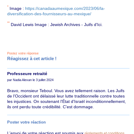
*
Image :
https://canadaaumexique.com/2023/06/la-
diversification-des-fournisseurs-au-mexique/
**
David Lewis Image : Jewish Archives - Juifs d'Ici.
Postez votre réponse
Réagissez à cet article !
Professeure retraité
par Nadia Alexan le 3 juillet 2024
Bravo, monsieur Teboul. Vous avez tellement raison. Les Juifs
de l'Occident ont délaissé leur lutte traditionnelle contre toutes
les injustices. On soutenant l'État d'Israël inconditionnellement,
ils ont perdu toute crédibilité. C'est dommage.
Poster votre réaction
L'envoi de votre réaction est soumis aux
règlements et conditions