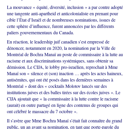
La mouvance « équité, diversité, inclusion » a par contre adopté
une tangente anti-apartheid et anticolonialiste en prenant pour
cible l’État d’Israël et de nombreuses nominations, issues de
cette sphère d’influence, furent annoncées par les différents
paliers gouvernementaux du Canada.
En réaction, le leadership juif canadien s’est empressé de
dénoncer, notamment en 2020, la nomination par la Ville de
Montréal de Bochra Manaï au poste de commissaire à la lutte au
racisme et aux discriminations systémiques, sans obtenir sa
démission. Le CIJA, le lobby pro-israélien, reprochait à Mme
Manaï son « silence et (son) inaction … après les actes haineux,
antisémites, qui ont été posés dans les dernières semaines à
Montréal » dont des « cocktails Molotov lancés sur des
institutions juives et des balles tirées sur des écoles juives ». Le
CIJA ajoutait que « la commissaire à la lutte contre le racisme
(aurait) en outre partagé en ligne des contenus de groupes qui
ont célébré le massacre du 7 octobre ».
Il s’avère que Mme Bochra Manaï s’était fait connaître du grand
public, un an avant sa nomination, en tant que porte-parole du