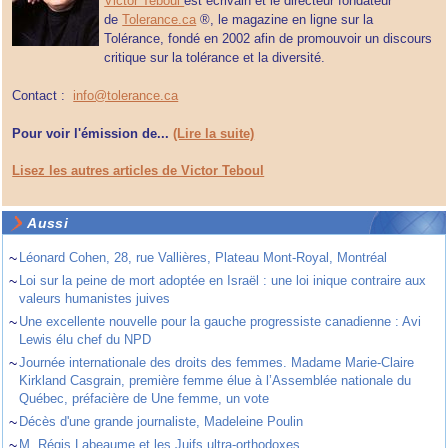
Victor Teboul
est écrivain et le directeur fondateur
de
Tolerance.ca
®, le magazine en ligne sur la
Tolérance, fondé en 2002 afin de promouvoir un discours
critique sur la tolérance et la diversité.
Contact :
info@tolerance.ca
Pour voir l'émission de...
(Lire la suite)
Lisez les autres articles de Victor Teboul
Aussi
~
Léonard Cohen, 28, rue Vallières, Plateau Mont-Royal, Montréal
~
Loi sur la peine de mort adoptée en Israël : une loi inique contraire aux
valeurs humanistes juives
~
Une excellente nouvelle pour la gauche progressiste canadienne : Avi
Lewis élu chef du NPD
~
Journée internationale des droits des femmes. Madame Marie-Claire
Kirkland Casgrain, première femme élue à l’Assemblée nationale du
Québec, préfacière de Une femme, un vote
~
Décès d'une grande journaliste, Madeleine Poulin
~
M. Régis Labeaume et les Juifs ultra-orthodoxes