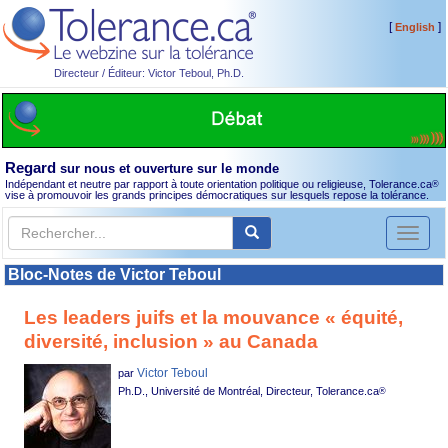
[
]
English
Directeur / Éditeur: Victor Teboul, Ph.D.
Regard
sur nous et ouverture sur le monde
Indépendant et neutre par rapport à toute orientation politique ou religieuse, Tolerance.ca
®
vise à promouvoir les grands principes démocratiques sur lesquels repose la tolérance.
Toggl
naviga
Bloc-Notes de Victor Teboul
Les leaders juifs et la mouvance « équité,
diversité, inclusion » au Canada
Victor Teboul
par
Ph.D., Université de Montréal, Directeur, Tolerance.ca
®