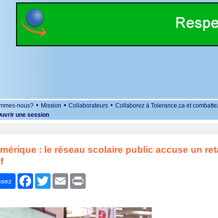
•
•
•
ommes-nous?
Mission
Collaborateurs
Collaborez à Tolerance.ca et combatte
uvrir une session
mérique : le réseau scolaire public accuse un ret
f
r
Facebook
Twitter
Email
Print
ssez