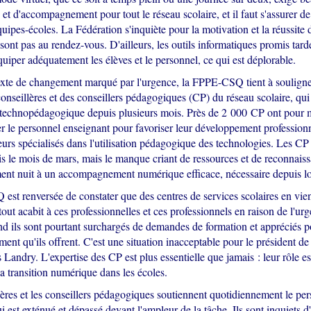
 et d'accompagnement pour tout le réseau scolaire, et il faut s'assurer d
quipes-écoles. La Fédération s'inquiète pour la motivation et la réussite d
sont pas au rendez-vous. D'ailleurs, les outils informatiques promis tard
quiper adéquatement les élèves et le personnel, ce qui est déplorable.
xte de changement marqué par l'urgence, la FPPE-CSQ tient à souligner
conseillères et des conseillers pédagogiques (CP) du réseau scolaire, qu
 technopédagogique depuis plusieurs mois. Près de 2 000 CP ont pour 
 le personnel enseignant pour favoriser leur développement professionn
eurs spécialisés dans l'utilisation pédagogique des technologies. Les CP
s le mois de mars, mais le manque criant de ressources et de reconnaiss
nt nuit à un accompagnement numérique efficace, nécessaire depuis l
st renversée de constater que des centres de services scolaires en vien
ut acabit à ces professionnelles et ces professionnels en raison de l'urg
nd ils sont pourtant surchargés de demandes de formation et appréciés p
nt qu'ils offrent. C'est une situation inacceptable pour le président d
andry. L'expertise des CP est plus essentielle que jamais : leur rôle es
 la transition numérique dans les écoles.
ères et les conseillers pédagogiques soutiennent quotidiennement le pe
i est exténué et dépassé devant l'ampleur de la tâche. Ils sont inquiets d