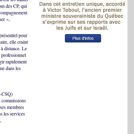
nom des CP, qui
l'accompagnement
ser »,
présentiel pour
ire, elle craint
 à distance. Le
n professionnel
gir rapidement
ême dans les
PE-CSQ)
es commissions
i ses membres
s les services
,