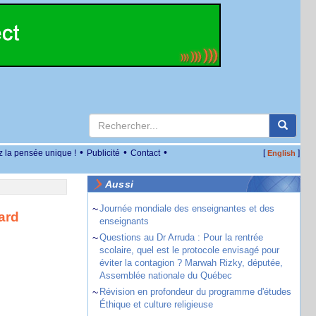
•
•
•
z la pensée unique !
Publicité
Contact
[
]
English
Aussi
~
Journée mondiale des enseignantes et des
ard
enseignants
~
Questions au Dr Arruda : Pour la rentrée
scolaire, quel est le protocole envisagé pour
éviter la contagion ? Marwah Rizky, députée,
Assemblée nationale du Québec
~
Révision en profondeur du programme d'études
Éthique et culture religieuse