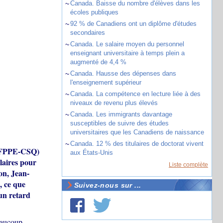
~
Canada. Baisse du nombre d'élèves dans les
écoles publiques
~
92 % de Canadiens ont un diplôme d'études
secondaires
~
Canada. Le salaire moyen du personnel
enseignant universitaire à temps plein a
augmenté de 4,4 %
~
Canada. Hausse des dépenses dans
l'enseignement supérieur
~
Canada. La compétence en lecture liée à des
niveaux de revenu plus élevés
~
Canada. Les immigrants davantage
susceptibles de suivre des études
universitaires que les Canadiens de naissance
~
Canada. 12 % des titulaires de doctorat vivent
c (FPPE-CSQ)
aux États-Unis
laires pour
Liste complète
on, Jean-
, ce que
Suivez-nous sur ...
 un retard
eaucoup