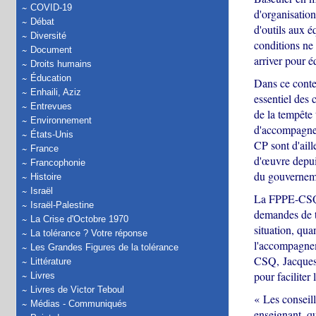
COVID-19
d'organisation
Débat
d'outils aux é
Diversité
conditions ne 
Document
arriver pour é
Droits humains
Éducation
Dans ce conte
Enhaili, Aziz
essentiel des 
Entrevues
de la tempête
Environnement
d'accompagner
États-Unis
CP sont d'aill
France
d'œuvre depui
Francophonie
du gouverneme
Histoire
Israël
La FPPE-CSQ e
Israël-Palestine
demandes de to
La Crise d'Octobre 1970
situation, qua
La tolérance ? Votre réponse
l'accompagneme
Les Grandes Figures de la tolérance
CSQ, Jacques L
Littérature
pour faciliter
Livres
Livres de Victor Teboul
« Les conseill
Médias - Communiqués
enseignant, qu