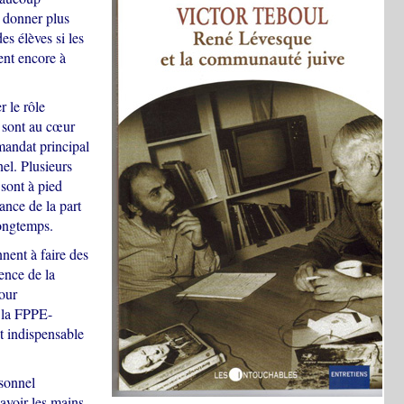
e donner plus
es élèves si les
ent encore à
 le rôle
i sont au cœur
mandat principal
el. Plusieurs
 sont à pied
ance de la part
ongtemps.
nent à faire des
ence de la
our
e la FPPE-
t indispensable
rsonnel
'avoir les mains