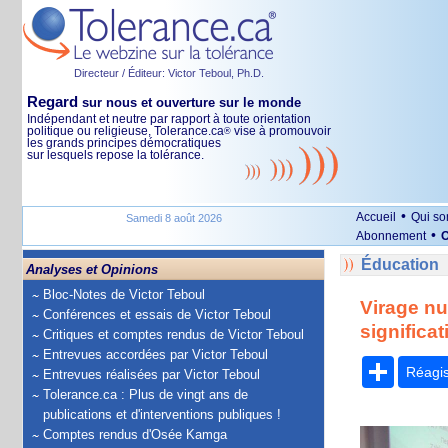
Directeur / Éditeur: Victor Teboul, Ph.D.
Regard
sur nous et ouverture sur le monde
Indépendant et neutre par rapport à toute orientation
politique ou religieuse, Tolerance.ca
vise à promouvoir
®
les grands principes démocratiques
sur lesquels repose la tolérance.
•
Accueil
Qui s
Samedi 8 août 2026
•
Abonnement
O
Éducation
Analyses et Opinions
Bloc-Notes de Victor Teboul
Virage nu
Conférences et essais de Victor Teboul
significati
Critiques et comptes rendus de Victor Teboul
Entrevues accordées par Victor Teboul
Partage
Réagi
Entrevues réalisées par Victor Teboul
Tolerance.ca : Plus de vingt ans de
publications et d'interventions publiques !
Comptes rendus d'Osée Kamga