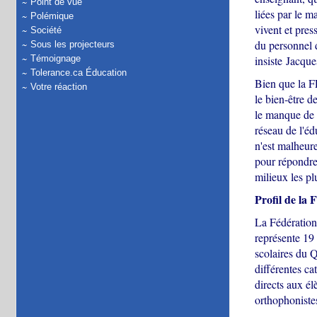
Point de vue
liées par le m
Polémique
vivent et pres
Société
du personnel 
Sous les projecteurs
Témoignage
insiste Jacqu
Tolerance.ca Éducation
Bien que la F
Votre réaction
le bien-être d
le manque de 
réseau de l'éd
n'est malheur
pour répondre 
milieux les pl
Profil de l
La Fédération
représente 19
scolaires du 
différentes ca
directs aux él
orthophonistes