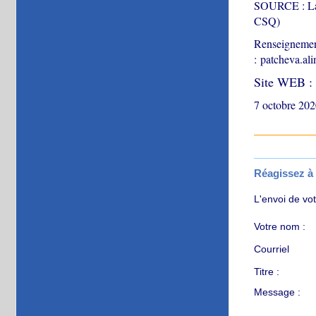
SOURCE : La F
CSQ)
Renseignement
: patcheva.al
Site WEB 
7 octobre 202
Réagissez à c
L'envoi de vo
Votre nom :
Courriel
Titre :
Message :