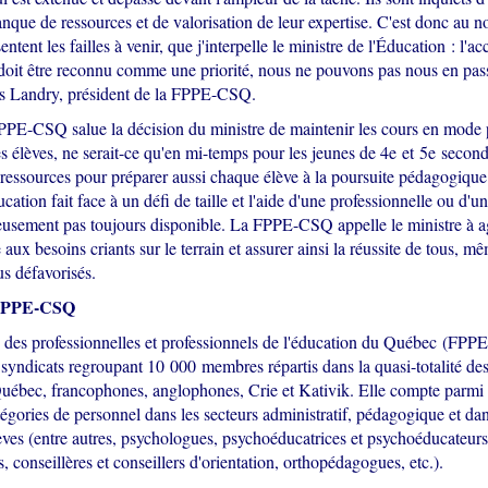
anque de ressources et de valorisation de leur expertise. C'est donc au 
sentent les failles à venir, que j'interpelle le ministre de l'Éducation : 
doit être reconnu comme une priorité, nous ne pouvons pas nous en pas
es Landry, président de la FPPE-CSQ.
PPE-CSQ salue la décision du ministre de maintenir les cours en mode 
es élèves, ne serait-ce qu'en mi-temps pour les jeunes de 4e et 5e seconda
ressources pour préparer aussi chaque élève à la poursuite pédagogique
ucation fait face à un défi de taille et l'aide d'une professionnelle ou d'u
eusement pas toujours disponible. La FPPE-CSQ appelle le ministre à a
aux besoins criants sur le terrain et assurer ainsi la réussite de tous, m
us défavorisés.
a FPPE-CSQ
 des professionnelles et professionnels de l'éducation du Québec (FP
 syndicats regroupant 10 000 membres répartis dans la quasi-totalité d
Québec, francophones, anglophones, Crie et Kativik. Elle compte parm
tégories de personnel dans les secteurs administratif, pédagogique et dan
èves (entre autres, psychologues, psychoéducatrices et psychoéducateurs
, conseillères et conseillers d'orientation, orthopédagogues, etc.).