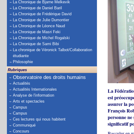
La Chronique de Bjarne Melkevik
La Chronique de Daniel Baril
La Chronique de Frédérique David
La Chronique de Julie Dumontier
La Chronique de Léonce Naud
La Chronique de Masri Feki
La Chronique de Michel Rogalski
La Chronique de Sami Bibi
La chronique de Véronick Talbot/Collaboration
étudiante
Philosophie
Rubriques
Observatoire des droits humains
Actualités
Actualités Internationales
La Fédératio
Analyse de l'information
est préoccupé
Arts et spectacles
assurer la po
Campus
François Robe
Campus
personne ne s
Ces lectures qui nous habitent
significatif 
Communiqué
Concours
Basculer en m