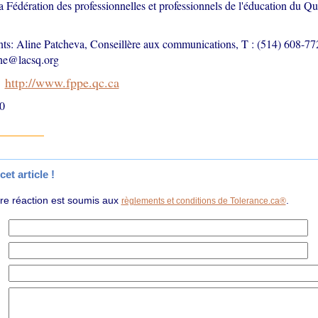
édération des professionnelles et professionnels de l'éducation du 
s: Aline Patcheva, Conseillère aux communications, T : (514) 608-77
ine@lacsq.org
:
http://www.fppe.qc.ca
0
et article !
tre réaction est soumis aux
.
règlements et conditions de Tolerance.ca®