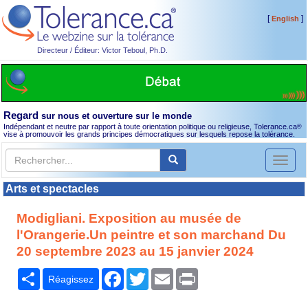
[
]
English
Directeur / Éditeur: Victor Teboul, Ph.D.
Regard
sur nous et ouverture sur le monde
Indépendant et neutre par rapport à toute orientation politique ou religieuse, Tolerance.ca
®
vise à promouvoir les grands principes démocratiques sur lesquels repose la tolérance.
Toggl
naviga
Arts et spectacles
Modigliani. Exposition au musée de
l'Orangerie.Un peintre et son marchand Du
20 septembre 2023 au 15 janvier 2024
Partager
Facebook
Twitter
Email
Print
Réagissez