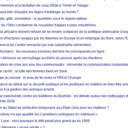
 mémoire et la tentative de coup d'État à Trinité-et-Tobago
eut-elle résoudre les litiges d'arbitrage au kendo ?
ab, gifle, arrestation : le quotidien sous le régime taliban
ef de l’ONU condamne de nouvelles frappes russes meurtrières
ts africains doivent refuser de se rendre complices de la politique américaine d’ex
ons d'hectares ravagés par les flammes en Europe et en Amérique du Nord, selon l
Ouest et du Centre menacée par une catastrophe alimentaire
 humains : les nouveaux esclaves derrière les escroqueries en ligne
 dénonce un verrouillage accéléré du pouvoir après les élections
tion de crise aux voix des communautés : réinventer la communication humanitai
re caché : la lutte des femmes trans en Syrie
e du monde : le bras de fer entre la FIFA et l’Europe
ance du débat sur la sécurité publique et les politiques en matière de bien-être ani
es à la gestion des animaux errants
 nationaliste contre les traditions du Bushido : les débats autour des nettoyages
onde 2026
fin du Statut de protection temporaire aux États-Unis pour les Haïtiens ?
rême n'a pas qualifié les Canadiens unilingues d'« inférieurs »
 Lune : voici pourquoi le défi parait plus grand qu’en 1969
 littérature « jeune adulte » ?