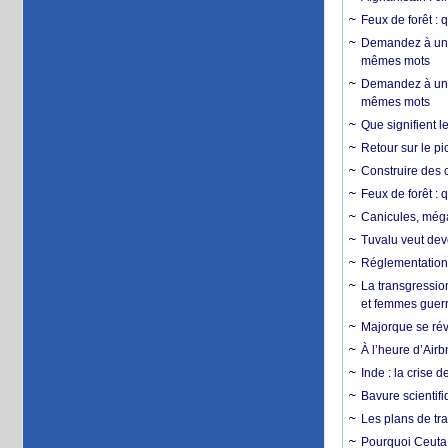
Feux de forêt : 
Demandez à un 
mêmes mots
Demandez à un 
mêmes mots
Que signifient l
Retour sur le p
Construire des c
Feux de forêt : 
Canicules, mégaf
Tuvalu veut dev
Réglementation c
La transgression
et femmes guerr
Majorque se révo
À l’heure d’Airb
Inde : la crise 
Bavure scientif
Les plans de tra
Pourquoi Ceuta 