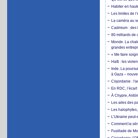
Habiter en haute
Les limites de l
La caméra au se
Cadmium : des l
80 milliards de 
Monde. La chale
grandes entrepri
« Me faire soig
Haïti : les viol
Inde. La poursui
à Gaza – nouve
Cisjordanie : l'
En RDC, l’écart 
À Chypre, Antón
Les ailes des pa
Les halophytes, 
L’Ukraine peut-e
Comment la séri
Fusillade de Mon