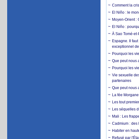
Comment la crise
El Niño : le mon
Moyen-Orient : 
El Niño : pourqu
À Sao Tomé-et-P
Espagne. Il faut
exceptionnel d
Pourquoi les vie
Que peut nous ap
Pourquoi les vie
Vie sexuelle des
partenaires
Que peut nous ap
La fée Morgane 
Les tout premier
Les séquelles d
Mali : Les frapp
Cadmium : des l
Habiter en haute
Refusé par l'Éta