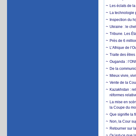
Les éclats de la
La technologie p
Inspection du hij
Ukraine : le ch
Tribune. Les Éta
Près de 6 milli
L’Afrique de l’
Traite des êtres
Ouganda : l’ONU
De la communica
Mieux vivre, viv
Vente de la Coup
Kazakhstan : rel
réformes relativ
La mise en scène
la Coupe du m
Que signifie la 
Non, la Cour sup
Retourner sur la
Qu’est-ce que la