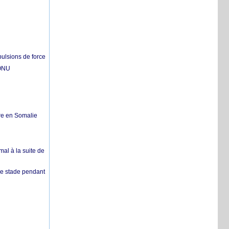
pulsions de force
'ONU
re en Somalie
mal à la suite de
 de stade pendant