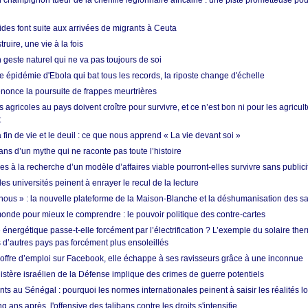
 champignon tueur de la chenille légionnaire africaine : une piste prometteuse pou
des font suite aux arrivées de migrants à Ceuta
ruire, une vie à la fois
n geste naturel qui ne va pas toujours de soi
 épidémie d'Ebola qui bat tous les records, la riposte change d'échelle
nonce la poursuite de frappes meurtrières
s agricoles au pays doivent croître pour survivre, et ce n’est bon ni pour les agricul
t
in de vie et le deuil : ce que nous apprend « La vie devant soi »
ans d’un mythe qui ne raconte pas toute l’histoire
es à la recherche d’un modèle d’affaires viable pourront-elles survivre sans publici
les universités peinent à enrayer le recul de la lecture
i nous » : la nouvelle plateforme de la Maison-Blanche et la déshumanisation des s
onde pour mieux le comprendre : le pouvoir politique des contre-cartes
énergétique passe-t-elle forcément par l’électrification ? L’exemple du solaire th
d’autres pays pas forcément plus ensoleillés
offre d’emploi sur Facebook, elle échappe à ses ravisseurs grâce à une inconnue
istère israélien de la Défense implique des crimes de guerre potentiels
nts au Sénégal : pourquoi les normes internationales peinent à saisir les réalités l
q ans après, l'offensive des talibans contre les droits s'intensifie