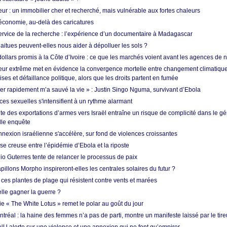
ur : un immobilier cher et recherché, mais vulnérable aux fortes chaleurs
’économie, au-delà des caricatures
rvice de la recherche : l’expérience d’un documentaire à Madagascar
aitues peuvent-elles nous aider à dépolluer les sols ?
dollars promis à la Côte d’Ivoire : ce que les marchés voient avant les agences de n
ur extrême met en évidence la convergence mortelle entre changement climatique,
ses et défaillance politique, alors que les droits partent en fumée
ner rapidement m’a sauvé la vie » : Justin Singo Nguma, survivant d’Ebola
ences sexuelles s'intensifient à un rythme alarmant
te des exportations d’armes vers Israël entraîne un risque de complicité dans le g
lle enquête
annexion israélienne s'accélère, sur fond de violences croissantes
se creuse entre l’épidémie d’Ebola et la riposte
io Guterres tente de relancer le processus de paix
pillons Morpho inspireront-elles les centrales solaires du futur ?
ces plantes de plage qui résistent contre vents et marées
lle gagner la guerre ?
e « The White Lotus » remet le polar au goût du jour
tréal : la haine des femmes n’a pas de parti, montre un manifeste laissé par le tire