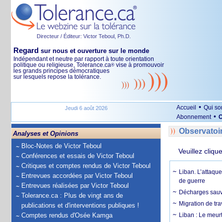
Directeur / Éditeur: Victor Teboul, Ph.D.
Regard
sur nous et ouverture sur le monde
Indépendant et neutre par rapport à toute orientation
politique ou religieuse, Tolerance.ca
vise à promouvoir
®
les grands principes démocratiques
sur lesquels repose la tolérance.
•
Accueil
Qui s
Jeudi 6 août 2026
•
Abonnement
O
Observatoi
Analyses et Opinions
Bloc-Notes de Victor Teboul
Veuillez cliqu
Conférences et essais de Victor Teboul
Critiques et comptes rendus de Victor Teboul
Liban. L’attaque
Entrevues accordées par Victor Teboul
de guerre
Entrevues réalisées par Victor Teboul
Décharges sauva
Tolerance.ca : Plus de vingt ans de
Migration de tra
publications et d'interventions publiques !
Comptes rendus d'Osée Kamga
Liban : Le meurt