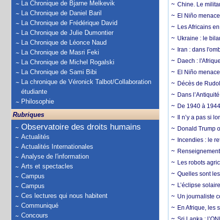
La Chronique de Bjarne Melkevik
Chine. Le milita
La Chronique de Daniel Baril
El Niño menace 
La Chronique de Frédérique David
Les Africains en
La Chronique de Julie Dumontier
Ukraine : le bila
La Chronique de Léonce Naud
Iran : dans l'om
La Chronique de Masri Feki
Daech : l'Afriq
La Chronique de Michel Rogalski
La Chronique de Sami Bibi
El Niño menace d
La chronique de Véronick Talbot/Collaboration
Décès de Rudolp
étudiante
Dans l’Antiquité
Philosophie
De 1940 à 1944,
Rubriques
Il n’y a pas si 
Observatoire des droits humains
Donald Trump ou
Actualités
Incendies : le r
Actualités Internationales
Renseignement :
Analyse de l'information
Les robots agri
Arts et spectacles
Quelles sont les 
Campus
L’éclipse solai
Campus
Ces lectures qui nous habitent
Un journaliste 
Communiqué
En Afrique, les 
Concours
Sri Lanka : l’ON