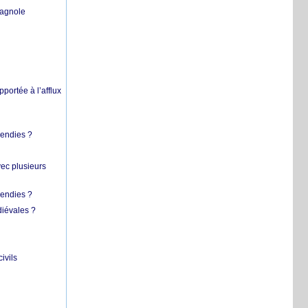
pagnole
pportée à l’afflux
cendies ?
vec plusieurs
cendies ?
diévales ?
ivils