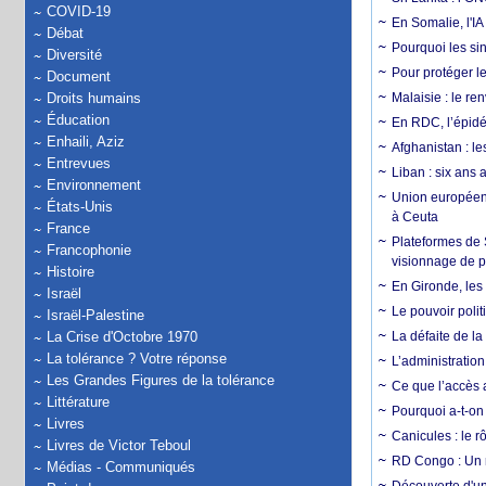
COVID-19
En Somalie, l'IA 
Débat
Pourquoi les si
Diversité
Pour protéger le
Document
Droits humains
Malaisie : le r
Éducation
En RDC, l’épidé
Enhaili, Aziz
Afghanistan : le
Entrevues
Liban : six ans 
Environnement
Union européenn
États-Unis
à Ceuta
France
Plateformes de
Francophonie
visionnage de p
Histoire
En Gironde, les 
Israël
Le pouvoir poli
Israël-Palestine
La Crise d'Octobre 1970
La défaite de la
La tolérance ? Votre réponse
L’administration
Les Grandes Figures de la tolérance
Ce que l’accès a
Littérature
Pourquoi a-t-on
Livres
Canicules : le r
Livres de Victor Teboul
RD Congo : Un r
Médias - Communiqués