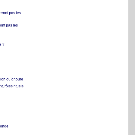
ront pas les
nt pas les
3 ?
égion ouïghoure
, rôles rituels
 monde