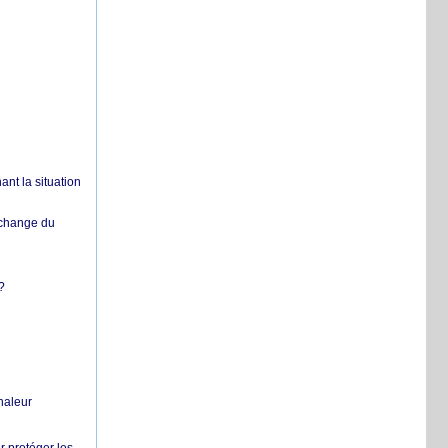
nt la situation
échange du
?
chaleur