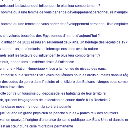
quels sont les facteurs qui influencent le plus leur comportement ?
homme ou à une femme de vous parler de développement personnel, ils n’emploie
homme ou une femme de vous parler de développement personnel, ils n’emploiero
es chevelures bouclées des Égyptiennes d’hier et d’aujourd’hui ?
ic d’inflation de 2022 résolu en seulement deux ans. Un héritage des leçons de 197
abanes : un jeu d’enfants qui interroge nos liens avec la nature
quels sont les facteurs qui influencent le plus leur comportement ?
eux, inondations : l’extrême droite à l’offensive
enir une « Nation Numérique » face à la montée du niveau des eaux
hinoise sur le secret d'État : vives inquiétudes pour les droits humains dans la r
 des codes de genre dans l'histoire et le folklore des Balkans : vierges sous serment
ières travesties
lte contre un tourisme qui dépossède les habitants de leur territoire
nb, qui sont les gagnants de la location de courte durée à La Rochelle ?
de la classe moyenne nourrit la colère étudiante
ique : quand un grand physicien se penche sur les « pouvoirs » des sourciers
vail en quartz, à l’origine d’une crise de santé publique aux États-Unis et dans le
est au cœur d’une crise migratoire permanente