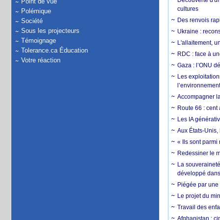
Découverte d'un
Point de vue
cultures
Polémique
Des renvois rapi
Société
Sous les projecteurs
Ukraine : reconst
Témoignage
L'allaitement, u
Tolerance.ca Éducation
RDC : face à une
Votre réaction
Gaza : l’ONU dé
Les exploitation
l’environnemen
Accompagner la f
Route 66 : cent 
Les IA générativ
Aux États-Unis, 
« Ils sont parm
Redessiner le m
La souveraineté 
développé dans 
Piégée par une 
Le projet du min
Travail des enfa
Afghanistan : cin