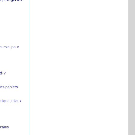
r protéger les
teurs ni pour
té ?
ans-papiers
ermique, mieux
ocales