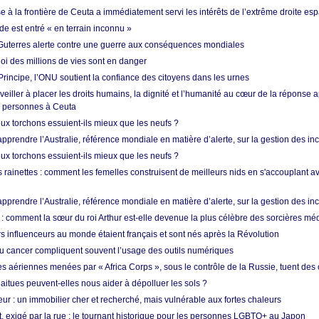
 à la frontière de Ceuta a immédiatement servi les intérêts de l’extrême droite es
de est entré « en terrain inconnu »
Guterres alerte contre une guerre aux conséquences mondiales
oi des millions de vies sont en danger
rincipe, l’ONU soutient la confiance des citoyens dans les urnes
 veiller à placer les droits humains, la dignité et l’humanité au cœur de la réponse a
e personnes à Ceuta
ux torchons essuient-ils mieux que les neufs ?
prendre l’Australie, référence mondiale en matière d’alerte, sur la gestion des in
ux torchons essuient-ils mieux que les neufs ?
 rainettes : comment les femelles construisent de meilleurs nids en s'accouplant a
prendre l’Australie, référence mondiale en matière d’alerte, sur la gestion des in
: comment la sœur du roi Arthur est-elle devenue la plus célèbre des sorcières mé
s influenceurs au monde étaient français et sont nés après la Révolution
u cancer compliquent souvent l’usage des outils numériques
es aériennes menées par « Africa Corps », sous le contrôle de la Russie, tuent des c
aitues peuvent-elles nous aider à dépolluer les sols ?
ur : un immobilier cher et recherché, mais vulnérable aux fortes chaleurs
t, exigé par la rue : le tournant historique pour les personnes LGBTQ+ au Japon