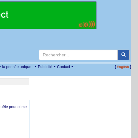
•
•
•
z la pensée unique !
Publicité
Contact
[
]
English
nquête pour crime