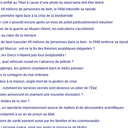
nt arrêté au Tibet à cause d’une photo du dalaï-lama doit être libéré
49 millions de personnes de faim, le PAM intensifie sa riposte
 première ligne face à la crise de la biodiversité
n civil s’alourdit encore après un mois de juillet particulièrement meurtrier
bre de la guerre au Moyen-Orient, les exécutions s'accélèrent
ue au cœur de la menace
e faire basculer 49 millions de personnes dans la faim : le PAM renforce sa ripos
h Marcus : est-ce la fin des théories analytiques élégantes ?
, les Grecs n’étaient pas tous bodybuildés !
 quel véhicule roulait en l’absence de pétrole ?
longtemps, les grillons chantaient dans le métro parisien
 la contagion du mal ordinaire
etour à la maison, angle mort de la gestion de crise
 comment les services secrets sont devenus un pilier de l’État
coles annoncent-ils vraiment une nouvelle révolution ?
limites de la clim ?
re, un spectacle impressionnant source de mythes et de découvertes scientifiques
condamné à un an de prison au Mali
soins de santé passent aussi par les familles et les communautés
U réclame justice, vingt ans après le massacre de Muttur