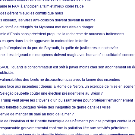
aide le PAM à anticiper la faim et mieux cibler l'aide
nges gèrent mieux les conflits que nous
s oiseaux, les vitres anti-collision doivent devenir la norme
envoi forcé de réfugiés du Myanmar met des vies en danger
mie d’Ebola sans précédent propulse la recherche de nouveaux traitements
s coupes dans l’aide aggravent la malnutrition infantile
après l'explosion du port de Beyrouth, la quête de justice reste inachevée
e. Les dirigeant·e·s européens doivent réagir avec humanité et solidarité concerna
 SVOD : quand le consommateur est prêt à payer moins cher son abonnement en 
ublicités
vulnérabilités des forêts ne disparaîtront pas avec la fumée des incendies
tique face aux incendies : depuis la Rome de Néron, un exercice de mise en scène 
 Seleção peut-elle coûter une élection présidentielle au Brésil ?
 Trump veut priver les citoyens d’un puissant levier pour protéger l’environnement
ux toilettes publiques révèle des inégalités de genre dans les villes
 envie de manger du salé au bord de la mer ?
ôle de l’isolation et de l’inertie thermique des bâtiments pour se protéger contre la 
esponsable gouvernemental confirme la pollution liée aux activités pétrolières