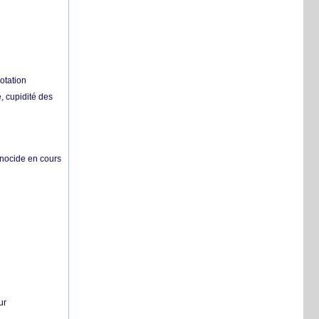
otation
 cupidité des
énocide en cours
ur