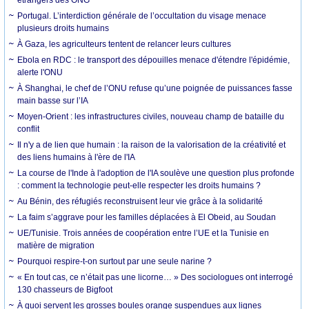
Portugal. L’interdiction générale de l’occultation du visage menace
plusieurs droits humains
À Gaza, les agriculteurs tentent de relancer leurs cultures
Ebola en RDC : le transport des dépouilles menace d'étendre l'épidémie,
alerte l'ONU
À Shanghai, le chef de l’ONU refuse qu’une poignée de puissances fasse
main basse sur l’IA
Moyen-Orient : les infrastructures civiles, nouveau champ de bataille du
conflit
Il n'y a de lien que humain : la raison de la valorisation de la créativité et
des liens humains à l'ère de l'IA
La course de l'Inde à l'adoption de l'IA soulève une question plus profonde
: comment la technologie peut-elle respecter les droits humains ?
Au Bénin, des réfugiés reconstruisent leur vie grâce à la solidarité
La faim s’aggrave pour les familles déplacées à El Obeid, au Soudan
UE/Tunisie. Trois années de coopération entre l’UE et la Tunisie en
matière de migration
Pourquoi respire-t-on surtout par une seule narine ?
« En tout cas, ce n’était pas une licorne… » Des sociologues ont interrogé
130 chasseurs de Bigfoot
À quoi servent les grosses boules orange suspendues aux lignes