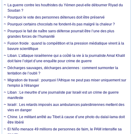
La guerre contre les houthistes du Yémen peut-elle détourner Riyad du
Soudan ?
Pourquoi le vote des personnes détenues doit être préservé
Pourquoi certains chocolats ne fondent-ils pas malgré la chaleur ?
Pourquoi le fait de naître sans défense pourrait être l’une des plus
grandes forces de l’humanité
Fusion froide : quand la compétition et la pression médiatique virent à la
bavure scientifique
Liban. L’attaque israélienne qui a coûté la vie à la journaliste Amal Khalil
doit faire l’objet d’une enquête pour crime de guerre
Décharges sauvages, décharges anciennes : comment surmonter la
tentation de l’oubli ?
Migration de travail : pourquoi l'Afrique ne peut pas miser uniquement sur
l'emploi à l'étranger
Liban : Le meurtre d’une journaliste par Israël est un crime de guerre
manifeste
Israël : Les retards imposés aux ambulances palestiniennes mettent des
vies en danger
Chine. Le militant arrêté au Tibet à cause d’une photo du dalaï-lama doit
être libéré
El Niño menace 49 millions de personnes de faim, le PAM intensifie sa