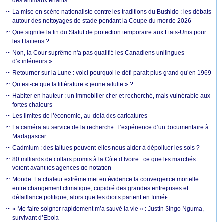
des animaux errants
La mise en scène nationaliste contre les traditions du Bushido : les débats
autour des nettoyages de stade pendant la Coupe du monde 2026
Que signifie la fin du Statut de protection temporaire aux États-Unis pour
les Haïtiens ?
Non, la Cour suprême n'a pas qualifié les Canadiens unilingues
d'« inférieurs »
Retourner sur la Lune : voici pourquoi le défi parait plus grand qu’en 1969
Qu’est-ce que la littérature « jeune adulte » ?
Habiter en hauteur : un immobilier cher et recherché, mais vulnérable aux
fortes chaleurs
Les limites de l’économie, au-delà des caricatures
La caméra au service de la recherche : l’expérience d’un documentaire à
Madagascar
Cadmium : des laitues peuvent-elles nous aider à dépolluer les sols ?
80 milliards de dollars promis à la Côte d’Ivoire : ce que les marchés
voient avant les agences de notation
Monde. La chaleur extrême met en évidence la convergence mortelle
entre changement climatique, cupidité des grandes entreprises et
défaillance politique, alors que les droits partent en fumée
« Me faire soigner rapidement m’a sauvé la vie » : Justin Singo Nguma,
survivant d’Ebola