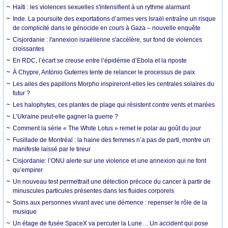
Haïti : les violences sexuelles s'intensifient à un rythme alarmant
Inde. La poursuite des exportations d’armes vers Israël entraîne un risque
de complicité dans le génocide en cours à Gaza – nouvelle enquête
Cisjordanie : l'annexion israélienne s'accélère, sur fond de violences
croissantes
En RDC, l’écart se creuse entre l’épidémie d’Ebola et la riposte
À Chypre, António Guterres tente de relancer le processus de paix
Les ailes des papillons Morpho inspireront-elles les centrales solaires du
futur ?
Les halophytes, ces plantes de plage qui résistent contre vents et marées
L’Ukraine peut-elle gagner la guerre ?
Comment la série « The White Lotus » remet le polar au goût du jour
Fusillade de Montréal : la haine des femmes n’a pas de parti, montre un
manifeste laissé par le tireur
Cisjordanie: l’ONU alerte sur une violence et une annexion qui ne font
qu’empirer
Un nouveau test permettrait une détection précoce du cancer à partir de
minuscules particules présentes dans les fluides corporels
Soins aux personnes vivant avec une démence : repenser le rôle de la
musique
Un étage de fusée SpaceX va percuter la Lune… Un accident qui pose