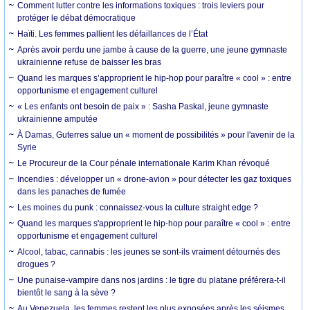
Comment lutter contre les informations toxiques : trois leviers pour
protéger le débat démocratique
Haïti. Les femmes pallient les défaillances de l’État
Après avoir perdu une jambe à cause de la guerre, une jeune gymnaste
ukrainienne refuse de baisser les bras
Quand les marques s’approprient le hip-hop pour paraître « cool » : entre
opportunisme et engagement culturel
« Les enfants ont besoin de paix » : Sasha Paskal, jeune gymnaste
ukrainienne amputée
À Damas, Guterres salue un « moment de possibilités » pour l'avenir de la
Syrie
Le Procureur de la Cour pénale internationale Karim Khan révoqué
Incendies : développer un « drone-avion » pour détecter les gaz toxiques
dans les panaches de fumée
Les moines du punk : connaissez-vous la culture straight edge ?
Quand les marques s'approprient le hip-hop pour paraître « cool » : entre
opportunisme et engagement culturel
Alcool, tabac, cannabis : les jeunes se sont-ils vraiment détournés des
drogues ?
Une punaise-vampire dans nos jardins : le tigre du platane préférera-t-il
bientôt le sang à la sève ?
Au Venezuela, les femmes restent les plus exposées après les séismes