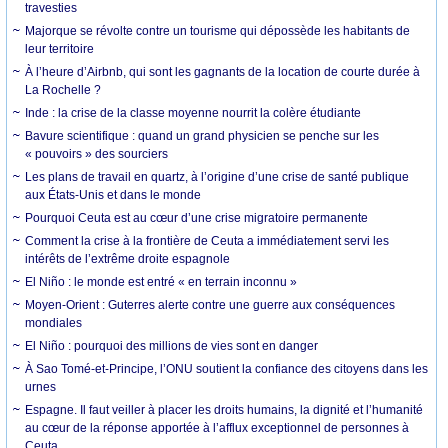
travesties
Majorque se révolte contre un tourisme qui dépossède les habitants de
leur territoire
À l’heure d’Airbnb, qui sont les gagnants de la location de courte durée à
La Rochelle ?
Inde : la crise de la classe moyenne nourrit la colère étudiante
Bavure scientifique : quand un grand physicien se penche sur les
« pouvoirs » des sourciers
Les plans de travail en quartz, à l’origine d’une crise de santé publique
aux États-Unis et dans le monde
Pourquoi Ceuta est au cœur d’une crise migratoire permanente
Comment la crise à la frontière de Ceuta a immédiatement servi les
intérêts de l’extrême droite espagnole
El Niño : le monde est entré « en terrain inconnu »
Moyen-Orient : Guterres alerte contre une guerre aux conséquences
mondiales
El Niño : pourquoi des millions de vies sont en danger
À Sao Tomé-et-Principe, l’ONU soutient la confiance des citoyens dans les
urnes
Espagne. Il faut veiller à placer les droits humains, la dignité et l’humanité
au cœur de la réponse apportée à l’afflux exceptionnel de personnes à
Ceuta