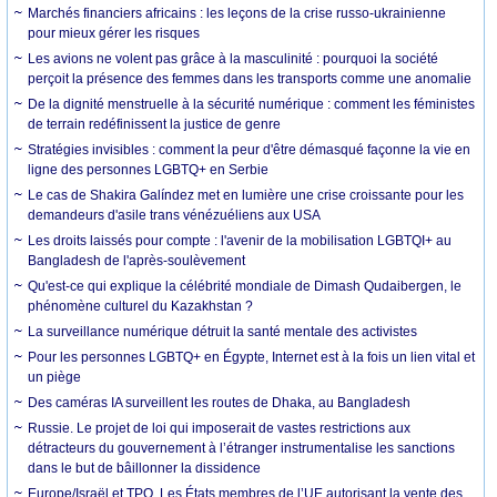
Marchés financiers africains : les leçons de la crise russo-ukrainienne
pour mieux gérer les risques
Les avions ne volent pas grâce à la masculinité : pourquoi la société
perçoit la présence des femmes dans les transports comme une anomalie
De la dignité menstruelle à la sécurité numérique : comment les féministes
de terrain redéfinissent la justice de genre
Stratégies invisibles : comment la peur d'être démasqué façonne la vie en
ligne des personnes LGBTQ+ en Serbie
Le cas de Shakira Galíndez met en lumière une crise croissante pour les
demandeurs d'asile trans vénézuéliens aux USA
Les droits laissés pour compte : l'avenir de la mobilisation LGBTQI+ au
Bangladesh de l'après-soulèvement
Qu'est-ce qui explique la célébrité mondiale de Dimash Qudaibergen, le
phénomène culturel du Kazakhstan ?
La surveillance numérique détruit la santé mentale des activistes
Pour les personnes LGBTQ+ en Égypte, Internet est à la fois un lien vital et
un piège
Des caméras IA surveillent les routes de Dhaka, au Bangladesh
Russie. Le projet de loi qui imposerait de vastes restrictions aux
détracteurs du gouvernement à l’étranger instrumentalise les sanctions
dans le but de bâillonner la dissidence
Europe/Israël et TPO. Les États membres de l’UE autorisant la vente des