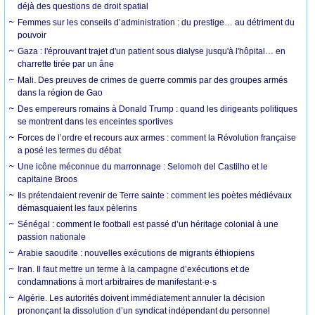
déjà des questions de droit spatial
Femmes sur les conseils d’administration : du prestige… au détriment du
pouvoir
Gaza : l'éprouvant trajet d'un patient sous dialyse jusqu'à l'hôpital… en
charrette tirée par un âne
Mali. Des preuves de crimes de guerre commis par des groupes armés
dans la région de Gao
Des empereurs romains à Donald Trump : quand les dirigeants politiques
se montrent dans les enceintes sportives
Forces de l’ordre et recours aux armes : comment la Révolution française
a posé les termes du débat
Une icône méconnue du marronnage : Selomoh del Castilho et le
capitaine Broos
Ils prétendaient revenir de Terre sainte : comment les poètes médiévaux
démasquaient les faux pèlerins
Sénégal : comment le football est passé d’un héritage colonial à une
passion nationale
Arabie saoudite : nouvelles exécutions de migrants éthiopiens
Iran. Il faut mettre un terme à la campagne d’exécutions et de
condamnations à mort arbitraires de manifestant·e·s
Algérie. Les autorités doivent immédiatement annuler la décision
prononçant la dissolution d’un syndicat indépendant du personnel