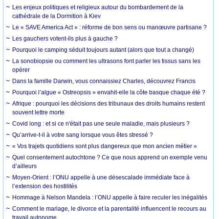
Les enjeux politiques et religieux autour du bombardement de la
cathédrale de la Dormition à Kiev
Le « SAVE America Act » : réforme de bon sens ou manœuvre partisane ?
Les gauchers votent-ils plus à gauche ?
Pourquoi le camping séduit toujours autant (alors que tout a changé)
La sonobiopsie ou comment les ultrasons font parler les tissus sans les
opérer
Dans la famille Darwin, vous connaissiez Charles, découvrez Francis
Pourquoi l’algue « Ostreopsis » envahit-elle la côte basque chaque été ?
Afrique : pourquoi les décisions des tribunaux des droits humains restent
souvent lettre morte
Covid long : et si ce n'était pas une seule maladie, mais plusieurs ?
Qu’arrive-t-il à votre sang lorsque vous êtes stressé ?
« Vos trajets quotidiens sont plus dangereux que mon ancien métier »
Quel consentement autochtone ? Ce que nous apprend un exemple venu
d’ailleurs
Moyen-Orient : l’ONU appelle à une désescalade immédiate face à
l’extension des hostilités
Hommage à Nelson Mandela : l’ONU appelle à faire reculer les inégalités
Comment le mariage, le divorce et la parentalité influencent le recours au
travail autonome