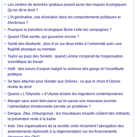
Les centres de données spatiaux posent aussi des risques écologiques.
Qu’en dit le droit ?
L’IA générative, une révolution dans les comportements politiques et
électoraux ?
Pourquoi la transition écologique fâche-t-elle les campagnes ?
Quand l’État vacille, qui gouverne encore ?
Santé des étudiants : plus d’un sur deux entre à l’université avec une
fragilité physique ou mentale
Taylor au pays des Soviets : quand Lénine s'inspirait de l'organisation
scientifique du travail
Haïti : des lueurs d’espoir malgré la violence des gangs et l’incertitude
politique
Se faire attacher pour résister aux Sirènes : ce que le choix d’Ulysse
révèle du droit
Quand « L’Odyssée » d’Ulysse éclaire les migrations contemporaines
Manger sans avoir faim parce qu’on passe une mauvaise journée :
l’alimentation émotionnelle est-elle un problème ?
Dengue, Zika, chikungunya : les moustiques invasifs coûtent des milliards,
la prévention reste à la traîne
Inde. Des organisations de la société civile réclament l’abrogation des
amendements répressifs à la réglementation sur les financements
étrangers des ONG