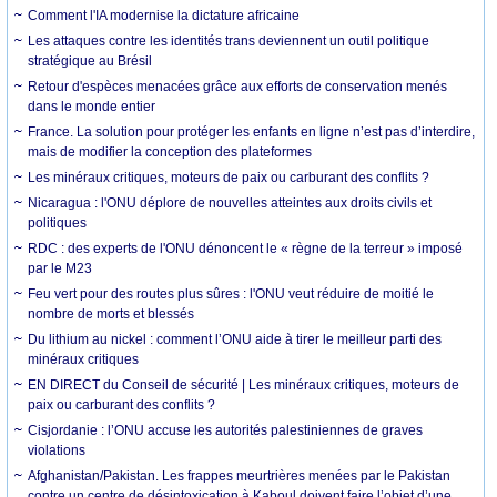
Comment l'IA modernise la dictature africaine
Les attaques contre les identités trans deviennent un outil politique
stratégique au Brésil
Retour d'espèces menacées grâce aux efforts de conservation menés
dans le monde entier
France. La solution pour protéger les enfants en ligne n’est pas d’interdire,
mais de modifier la conception des plateformes
Les minéraux critiques, moteurs de paix ou carburant des conflits ?
Nicaragua : l'ONU déplore de nouvelles atteintes aux droits civils et
politiques
RDC : des experts de l'ONU dénoncent le « règne de la terreur » imposé
par le M23
Feu vert pour des routes plus sûres : l'ONU veut réduire de moitié le
nombre de morts et blessés
Du lithium au nickel : comment l’ONU aide à tirer le meilleur parti des
minéraux critiques
EN DIRECT du Conseil de sécurité | Les minéraux critiques, moteurs de
paix ou carburant des conflits ?
Cisjordanie : l’ONU accuse les autorités palestiniennes de graves
violations
Afghanistan/Pakistan. Les frappes meurtrières menées par le Pakistan
contre un centre de désintoxication à Kaboul doivent faire l’objet d’une