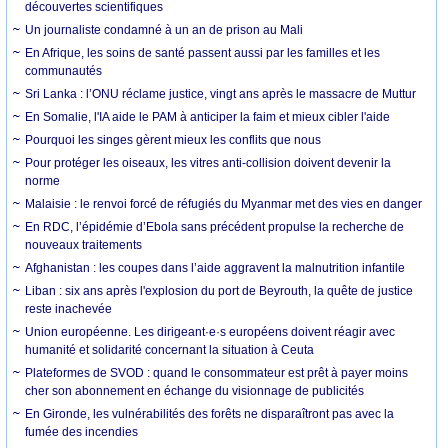
découvertes scientifiques
Un journaliste condamné à un an de prison au Mali
En Afrique, les soins de santé passent aussi par les familles et les
communautés
Sri Lanka : l’ONU réclame justice, vingt ans après le massacre de Muttur
En Somalie, l'IA aide le PAM à anticiper la faim et mieux cibler l'aide
Pourquoi les singes gèrent mieux les conflits que nous
Pour protéger les oiseaux, les vitres anti-collision doivent devenir la
norme
Malaisie : le renvoi forcé de réfugiés du Myanmar met des vies en danger
En RDC, l’épidémie d’Ebola sans précédent propulse la recherche de
nouveaux traitements
Afghanistan : les coupes dans l’aide aggravent la malnutrition infantile
Liban : six ans après l'explosion du port de Beyrouth, la quête de justice
reste inachevée
Union européenne. Les dirigeant·e·s européens doivent réagir avec
humanité et solidarité concernant la situation à Ceuta
Plateformes de SVOD : quand le consommateur est prêt à payer moins
cher son abonnement en échange du visionnage de publicités
En Gironde, les vulnérabilités des forêts ne disparaîtront pas avec la
fumée des incendies