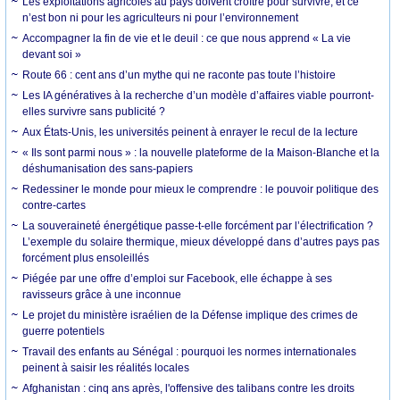
Les exploitations agricoles au pays doivent croître pour survivre, et ce
n’est bon ni pour les agriculteurs ni pour l’environnement
Accompagner la fin de vie et le deuil : ce que nous apprend « La vie
devant soi »
Route 66 : cent ans d’un mythe qui ne raconte pas toute l’histoire
Les IA génératives à la recherche d’un modèle d’affaires viable pourront-
elles survivre sans publicité ?
Aux États-Unis, les universités peinent à enrayer le recul de la lecture
« Ils sont parmi nous » : la nouvelle plateforme de la Maison-Blanche et la
déshumanisation des sans-papiers
Redessiner le monde pour mieux le comprendre : le pouvoir politique des
contre-cartes
La souveraineté énergétique passe-t-elle forcément par l’électrification ?
L’exemple du solaire thermique, mieux développé dans d’autres pays pas
forcément plus ensoleillés
Piégée par une offre d’emploi sur Facebook, elle échappe à ses
ravisseurs grâce à une inconnue
Le projet du ministère israélien de la Défense implique des crimes de
guerre potentiels
Travail des enfants au Sénégal : pourquoi les normes internationales
peinent à saisir les réalités locales
Afghanistan : cinq ans après, l'offensive des talibans contre les droits