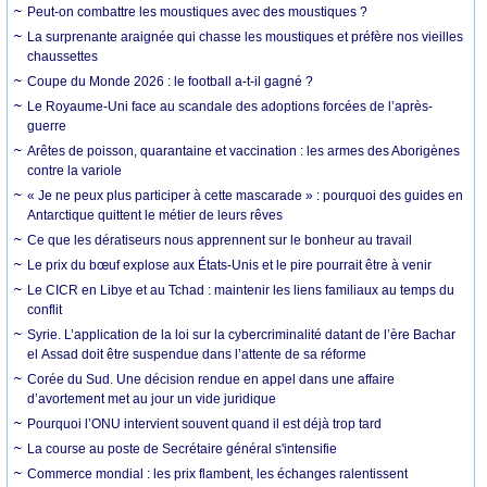
Peut-on combattre les moustiques avec des moustiques ?
La surprenante araignée qui chasse les moustiques et préfère nos vieilles
chaussettes
Coupe du Monde 2026 : le football a-t-il gagné ?
Le Royaume-Uni face au scandale des adoptions forcées de l’après-
guerre
Arêtes de poisson, quarantaine et vaccination : les armes des Aborigènes
contre la variole
« Je ne peux plus participer à cette mascarade » : pourquoi des guides en
Antarctique quittent le métier de leurs rêves
Ce que les dératiseurs nous apprennent sur le bonheur au travail
Le prix du bœuf explose aux États-Unis et le pire pourrait être à venir
Le CICR en Libye et au Tchad : maintenir les liens familiaux au temps du
conflit
Syrie. L’application de la loi sur la cybercriminalité datant de l’ère Bachar
el Assad doit être suspendue dans l’attente de sa réforme
Corée du Sud. Une décision rendue en appel dans une affaire
d’avortement met au jour un vide juridique
Pourquoi l’ONU intervient souvent quand il est déjà trop tard
La course au poste de Secrétaire général s'intensifie
Commerce mondial : les prix flambent, les échanges ralentissent