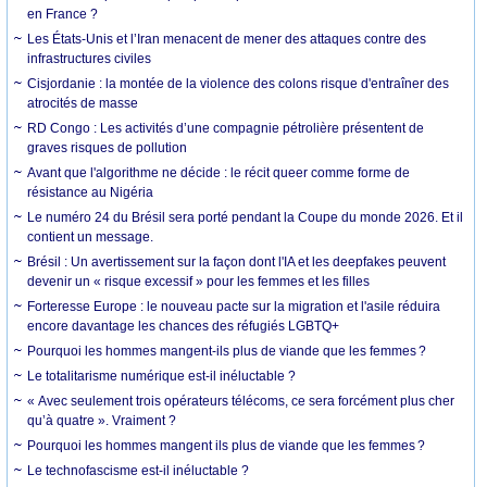
en France ?
Les États-Unis et l’Iran menacent de mener des attaques contre des
infrastructures civiles
Cisjordanie : la montée de la violence des colons risque d'entraîner des
atrocités de masse
RD Congo : Les activités d’une compagnie pétrolière présentent de
graves risques de pollution
Avant que l'algorithme ne décide : le récit queer comme forme de
résistance au Nigéria
Le numéro 24 du Brésil sera porté pendant la Coupe du monde 2026. Et il
contient un message.
Brésil : Un avertissement sur la façon dont l'IA et les deepfakes peuvent
devenir un « risque excessif » pour les femmes et les filles
Forteresse Europe : le nouveau pacte sur la migration et l'asile réduira
encore davantage les chances des réfugiés LGBTQ+
Pourquoi les hommes mangent-ils plus de viande que les femmes ?
Le totalitarisme numérique est-il inéluctable ?
« Avec seulement trois opérateurs télécoms, ce sera forcément plus cher
qu’à quatre ». Vraiment ?
Pourquoi les hommes mangent ils plus de viande que les femmes ?
Le technofascisme est-il inéluctable ?