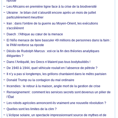
riposte
Les Africains en première ligne face à la crise de la biodiversité
Ukraine : le bilan civil s’alourdit encore après un mois de juillet
particulièrement meurtrier
Iran : dans l'ombre de la guerre au Moyen-Orient, les exécutions
s'accélèrent
Daech : l'Afrique au cœur de la menace
El Niño menace de faire basculer 49 millions de personnes dans la faim :
le PAM renforce sa riposte
Décès de Rudolph Marcus : est-ce la fin des théories analytiques
élégantes ?
Dans l’Antiquité, les Grecs n’étaient pas tous bodybuildés !
De 1940 à 1944, quel véhicule roulait en l’absence de pétrole ?
Il n’y a pas si longtemps, les grillons chantaient dans le métro parisien
Donald Trump ou la contagion du mal ordinaire
Incendies : le retour à la maison, angle mort de la gestion de crise
Renseignement : comment les services secrets sont devenus un pilier de
l’État
Les robots agricoles annoncent-ils vraiment une nouvelle révolution ?
Quelles sont les limites de la clim ?
L’éclipse solaire, un spectacle impressionnant source de mythes et de