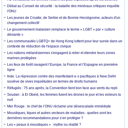
Débat au Conseil de sécurité : la bataille des minéraux critiques inquiète
l'ONU
Les jeunes de Croatie, de Serbie et de Bosnie-Herzégovine, acteurs d'un
changement collectif
Le gouvernement malaisien remplace le terme « LGBT » par « culture
déviante »
Les communautés LGBTQ+ de Hong Kong luttent pour leur survie dans un
contexte de réduction de l'espace civique
Les nations mélanésiennes s'engagent à relier et étendre leurs zones
marines protégées
Les feux de forêt ravagent l’Europe, la France et l’Espagne en première
ligne
Inde. La répression contre des manifestant·e·s pacifiques à New Delhi
soulève de vives inquiétudes en termes de droits humains
Réfugiés : 75 ans après, la Convention tient bon face aux vents du repli
Soudan : à El Obeid, les femmes fuient les drones le jour et les violeurs la
nuit
Mer Rouge : le chef de l’ONU réclame une désescalade immédiate
Moustiques, tiques et autres vecteurs de maladies : quelles sont les
dernières recommandations pour s’en protéger ?
Les « peaux à moustiques » : mythe ou réalité ?