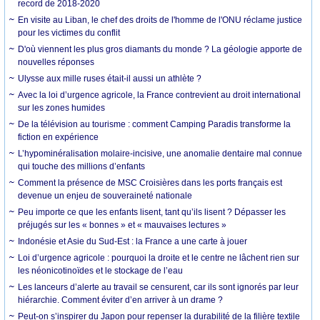
record de 2018-2020
En visite au Liban, le chef des droits de l'homme de l'ONU réclame justice
pour les victimes du conflit
D'où viennent les plus gros diamants du monde ? La géologie apporte de
nouvelles réponses
Ulysse aux mille ruses était-il aussi un athlète ?
Avec la loi d’urgence agricole, la France contrevient au droit international
sur les zones humides
De la télévision au tourisme : comment Camping Paradis transforme la
fiction en expérience
L’hypominéralisation molaire-incisive, une anomalie dentaire mal connue
qui touche des millions d’enfants
Comment la présence de MSC Croisières dans les ports français est
devenue un enjeu de souveraineté nationale
Peu importe ce que les enfants lisent, tant qu’ils lisent ? Dépasser les
préjugés sur les « bonnes » et « mauvaises lectures »
Indonésie et Asie du Sud-Est : la France a une carte à jouer
Loi d’urgence agricole : pourquoi la droite et le centre ne lâchent rien sur
les néonicotinoïdes et le stockage de l’eau
Les lanceurs d’alerte au travail se censurent, car ils sont ignorés par leur
hiérarchie. Comment éviter d’en arriver à un drame ?
Peut-on s’inspirer du Japon pour repenser la durabilité de la filière textile