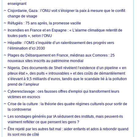
enseignant
Cisjordanie, Gaza : l’ONU voit s’éloigner la paix à mesure que le conflit
change de visage
Réfugiés : 75 ans après, la promesse vacille
Incendies en France et en Espagne : « L'alarme climatique retentit de
toutes parts », selon l’ONU
Hépatite : l’OMS s’inquiète d’un ralentissement des progrès vers
l’élimination d’ici 2030
Plages du Débarquement en France, médinas aux Comores : 25
nouveaux sites inscrits au patrimoine mondial
Nigeria. Des documents de Shell révèlent l’existence d’un pipeline « en
piteux état », des puits « introuvables » et des coûts de démantèlement
s’élevant à 9,5 milliards d’euros, tandis que le scandale lié à la pollution
prend de l’ampleur
Cyberesclavage : ces fausses offres d'emploi qui transforment leurs
victimes en escrocs
Crise de la culture : la théorie des quatre régimes culturels pour sortir de
la controverse
Les sondages générés par IA séduisent des instituts, mais peuvent-ils
vraiment refléter ce que pensent les gens ?
Être rejeté par les autres fait mal : aider enfants et ados à rebondir quand
ils sont mis de côté