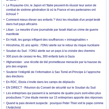
Le Royaume-Uni, le Japon et l’Italie peuvent-ils réussir leur avion de
combat de sixième génération là où la France et ses partenaires ont
échoué ?
Comment mieux élever ses enfants ? Voici les résultats d'un projet testé
dans huit pays africains
Liban : Le meurtre d’une journaliste par Israël était un crime de guerre
manifeste
En Haïti, les gangs infligent des souffrances « inimaginables »
Hiroshima, 81 ans après : l'ONU alerte sur le retour du risque nucléaire
Soudan du Sud : l’ONU alerte sur un pays à la croisée des chemins
300 jours de cessez-le-feu, 300 enfants tués à Gaza
Afghanistan : une récolte de blé prometteuse menacée par la hausse du
prix des engrais
Soutenir l’intégrité de l’information à Sao Tomé-et-Principe à l’approche
des élections
En RDC, Ebola s’invite dans les camps de déplacés
EN DIRECT - Réunion du Conseil de sécurité sur le Soudan du Sud
Les entreprises qui passent à la semaine de quatre jours sont-elles plus
productives ? Une étude menée sur 15 entreprises apporte des réponses
Quand la paix devient suspecte : pourquoi Peter Thiel voit le pape comme
l’Antéchrist