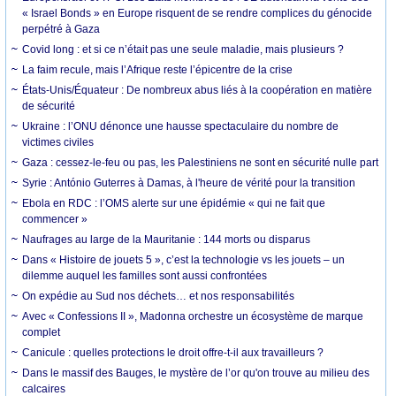
« Israel Bonds » en Europe risquent de se rendre complices du génocide
perpétré à Gaza
Covid long : et si ce n’était pas une seule maladie, mais plusieurs ?
La faim recule, mais l’Afrique reste l’épicentre de la crise
États-Unis/Équateur : De nombreux abus liés à la coopération en matière
de sécurité
Ukraine : l’ONU dénonce une hausse spectaculaire du nombre de
victimes civiles
Gaza : cessez-le-feu ou pas, les Palestiniens ne sont en sécurité nulle part
Syrie : António Guterres à Damas, à l'heure de vérité pour la transition
Ebola en RDC : l’OMS alerte sur une épidémie « qui ne fait que
commencer »
Naufrages au large de la Mauritanie : 144 morts ou disparus
Dans « Histoire de jouets 5 », c’est la technologie vs les jouets – un
dilemme auquel les familles sont aussi confrontées
On expédie au Sud nos déchets… et nos responsabilités
Avec « Confessions II », Madonna orchestre un écosystème de marque
complet
Canicule : quelles protections le droit offre-t-il aux travailleurs ?
Dans le massif des Bauges, le mystère de l’or qu'on trouve au milieu des
calcaires