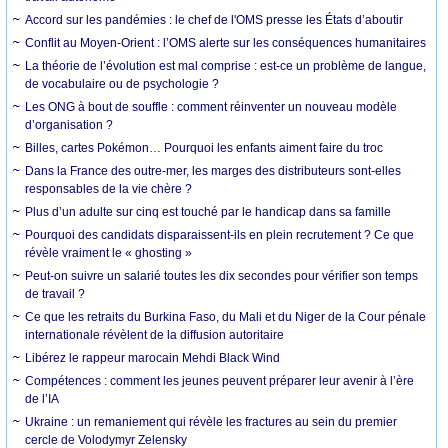
Accord sur les pandémies : le chef de l'OMS presse les États d’aboutir
Conflit au Moyen-Orient : l’OMS alerte sur les conséquences humanitaires
La théorie de l’évolution est mal comprise : est-ce un problème de langue,
de vocabulaire ou de psychologie ?
Les ONG à bout de souffle : comment réinventer un nouveau modèle
d’organisation ?
Billes, cartes Pokémon… Pourquoi les enfants aiment faire du troc
Dans la France des outre-mer, les marges des distributeurs sont-elles
responsables de la vie chère ?
Plus d’un adulte sur cinq est touché par le handicap dans sa famille
Pourquoi des candidats disparaissent-ils en plein recrutement ? Ce que
révèle vraiment le « ghosting »
Peut-on suivre un salarié toutes les dix secondes pour vérifier son temps
de travail ?
Ce que les retraits du Burkina Faso, du Mali et du Niger de la Cour pénale
internationale révèlent de la diffusion autoritaire
Libérez le rappeur marocain Mehdi Black Wind
Compétences : comment les jeunes peuvent préparer leur avenir à l’ère
de l’IA
Ukraine : un remaniement qui révèle les fractures au sein du premier
cercle de Volodymyr Zelensky