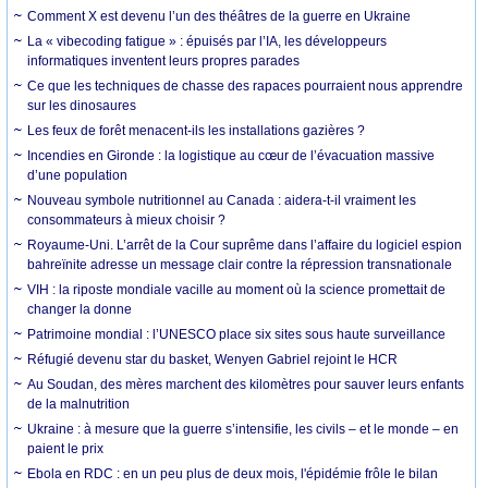
Comment X est devenu l’un des théâtres de la guerre en Ukraine
La « vibecoding fatigue » : épuisés par l’IA, les développeurs
informatiques inventent leurs propres parades
Ce que les techniques de chasse des rapaces pourraient nous apprendre
sur les dinosaures
Les feux de forêt menacent-ils les installations gazières ?
Incendies en Gironde : la logistique au cœur de l’évacuation massive
d’une population
Nouveau symbole nutritionnel au Canada : aidera-t-il vraiment les
consommateurs à mieux choisir ?
Royaume-Uni. L’arrêt de la Cour suprême dans l’affaire du logiciel espion
bahreïnite adresse un message clair contre la répression transnationale
VIH : la riposte mondiale vacille au moment où la science promettait de
changer la donne
Patrimoine mondial : l’UNESCO place six sites sous haute surveillance
Réfugié devenu star du basket, Wenyen Gabriel rejoint le HCR
Au Soudan, des mères marchent des kilomètres pour sauver leurs enfants
de la malnutrition
Ukraine : à mesure que la guerre s’intensifie, les civils – et le monde – en
paient le prix
Ebola en RDC : en un peu plus de deux mois, l'épidémie frôle le bilan