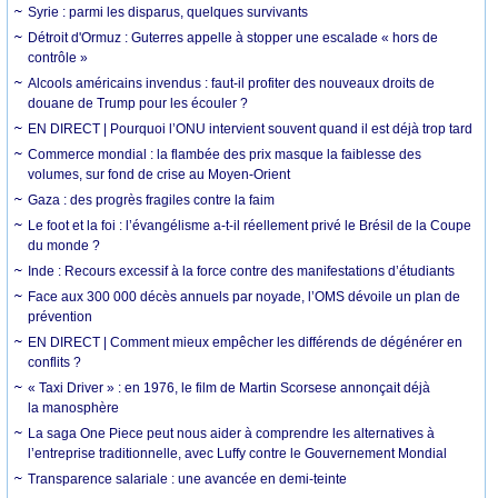
Syrie : parmi les disparus, quelques survivants
Détroit d'Ormuz : Guterres appelle à stopper une escalade « hors de
contrôle »
Alcools américains invendus : faut-il profiter des nouveaux droits de
douane de Trump pour les écouler ?
EN DIRECT | Pourquoi l’ONU intervient souvent quand il est déjà trop tard
Commerce mondial : la flambée des prix masque la faiblesse des
volumes, sur fond de crise au Moyen-Orient
Gaza : des progrès fragiles contre la faim
Le foot et la foi : l’évangélisme a-t-il réellement privé le Brésil de la Coupe
du monde ?
Inde : Recours excessif à la force contre des manifestations d’étudiants
Face aux 300 000 décès annuels par noyade, l’OMS dévoile un plan de
prévention
EN DIRECT | Comment mieux empêcher les différends de dégénérer en
conflits ?
« Taxi Driver » : en 1976, le film de Martin Scorsese annonçait déjà
la manosphère
La saga One Piece peut nous aider à comprendre les alternatives à
l’entreprise traditionnelle, avec Luffy contre le Gouvernement Mondial
Transparence salariale : une avancée en demi-teinte