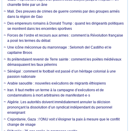
charrette tirée par un âne
Mali. Des preuves de crimes de guerre commis par des groupes armés
dans la région de Gao
Des empereurs romains à Donald Trump : quand les dirigeants politiques
se montrent dans les enceintes sportives
Forces de l’ordre et recours aux armes : comment la Révolution française
a posé les termes du débat
Une icône méconnue du marronnage : Selomoh del Castilho et le
capitaine Broos
Ils prétendaient revenir de Terre sainte : comment les poètes médiévaux
démasquaient les faux pèlerins
Sénégal : comment le football est passé d’un héritage colonial à une
passion nationale
Arabie saoudite : nouvelles exécutions de migrants éthiopiens
Iran. Il faut mettre un terme à la campagne d’exécutions et de
condamnations à mort arbitraires de manifestant·e·s
Algérie. Les autorités doivent immédiatement annuler la décision
prononçant la dissolution d’un syndicat indépendant du personnel
enseignant
Cisjordanie, Gaza : l’ONU voit s’éloigner la paix à mesure que le conflit
change de visage