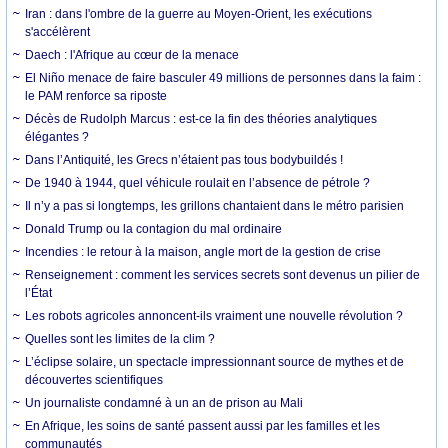
Iran : dans l'ombre de la guerre au Moyen-Orient, les exécutions
s'accélèrent
Daech : l'Afrique au cœur de la menace
El Niño menace de faire basculer 49 millions de personnes dans la faim :
le PAM renforce sa riposte
Décès de Rudolph Marcus : est-ce la fin des théories analytiques
élégantes ?
Dans l’Antiquité, les Grecs n’étaient pas tous bodybuildés !
De 1940 à 1944, quel véhicule roulait en l’absence de pétrole ?
Il n’y a pas si longtemps, les grillons chantaient dans le métro parisien
Donald Trump ou la contagion du mal ordinaire
Incendies : le retour à la maison, angle mort de la gestion de crise
Renseignement : comment les services secrets sont devenus un pilier de
l’État
Les robots agricoles annoncent-ils vraiment une nouvelle révolution ?
Quelles sont les limites de la clim ?
L’éclipse solaire, un spectacle impressionnant source de mythes et de
découvertes scientifiques
Un journaliste condamné à un an de prison au Mali
En Afrique, les soins de santé passent aussi par les familles et les
communautés