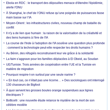
Ebola en RDC : le transport des dépouilles menace d'étendre l'épidémie,
alerte l'ONU
À Shanghai, le chef de l’ONU refuse qu’une poignée de puissances fasse
main basse sur l’IA
Moyen-Orient : les infrastructures civiles, nouveau champ de bataille du
conflit
Il n'y a de lien que humain : la raison de la valorisation de la créativité et
des liens humains à l'ère de l'IA
La course de l'Inde à l'adoption de l'IA soulève une question plus profonde
: comment la technologie peut-elle respecter les droits humains ?
Au Bénin, des réfugiés reconstruisent leur vie grâce à la solidarité
La faim s’aggrave pour les familles déplacées à El Obeid, au Soudan
UE/Tunisie. Trois années de coopération entre l’UE et la Tunisie en
matière de migration
Pourquoi respire-t-on surtout par une seule narine ?
« En tout cas, ce n’était pas une licorne… » Des sociologues ont interrogé
130 chasseurs de Bigfoot
À quoi servent les grosses boules orange suspendues aux lignes
électriques ?
Botticelli : une nouvelle étude relance le mystère de la mort de son
célèbre modèle