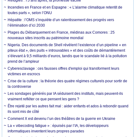
Réfugiés : 75 ans après, la promesse vacille
Incendies en France et en Espagne : « L'alarme climatique retentit de
toutes parts », selon l’ONU
Hépatite : l’OMS s’inquiète d’un ralentissement des progrès vers
l’élimination d’ici 2030
Plages du Débarquement en France, médinas aux Comores : 25
nouveaux sites inscrits au patrimoine mondial
Nigeria. Des documents de Shell révèlent l’existence d’un pipeline « en
piteux état », des puits « introuvables » et des coûts de démantèlement
s’élevant à 9,5 milliards d’euros, tandis que le scandale lié à la pollution
prend de l’ampleur
Cyberesclavage : ces fausses offres d'emploi qui transforment leurs
victimes en escrocs
Crise de la culture : la théorie des quatre régimes culturels pour sortir de
la controverse
Les sondages générés par IA séduisent des instituts, mais peuvent-ils
vraiment refléter ce que pensent les gens ?
Être rejeté par les autres fait mal : aider enfants et ados à rebondir quand
ils sont mis de côté
Comment X est devenu l’un des théâtres de la guerre en Ukraine
La « vibecoding fatigue » : épuisés par l’IA, les développeurs
informatiques inventent leurs propres parades