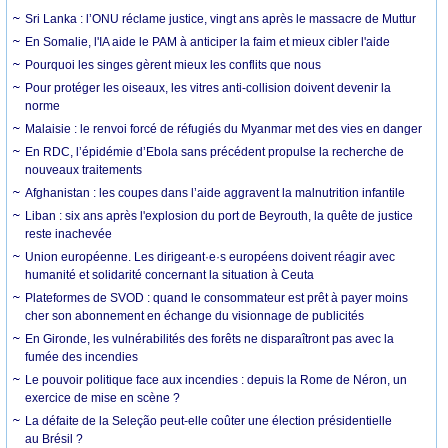
Sri Lanka : l’ONU réclame justice, vingt ans après le massacre de Muttur
En Somalie, l'IA aide le PAM à anticiper la faim et mieux cibler l'aide
Pourquoi les singes gèrent mieux les conflits que nous
Pour protéger les oiseaux, les vitres anti-collision doivent devenir la
norme
Malaisie : le renvoi forcé de réfugiés du Myanmar met des vies en danger
En RDC, l’épidémie d’Ebola sans précédent propulse la recherche de
nouveaux traitements
Afghanistan : les coupes dans l’aide aggravent la malnutrition infantile
Liban : six ans après l'explosion du port de Beyrouth, la quête de justice
reste inachevée
Union européenne. Les dirigeant·e·s européens doivent réagir avec
humanité et solidarité concernant la situation à Ceuta
Plateformes de SVOD : quand le consommateur est prêt à payer moins
cher son abonnement en échange du visionnage de publicités
En Gironde, les vulnérabilités des forêts ne disparaîtront pas avec la
fumée des incendies
Le pouvoir politique face aux incendies : depuis la Rome de Néron, un
exercice de mise en scène ?
La défaite de la Seleção peut-elle coûter une élection présidentielle
au Brésil ?