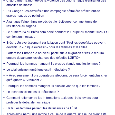
Cisjordanie : la montée de la violence des colons risque d'entraîner des
atrocités de masse
RD Congo : Les activités d’une compagnie pétrolière présentent de
graves risques de pollution
Avant que l'algorithme ne décide : le récit queer comme forme de
résistance au Nigéria
Le numéro 24 du Brésil sera porté pendant la Coupe du monde 2026. Et il
contient un message.
Brésil : Un avertissement sur la façon dont l'IA et les deepfakes peuvent
devenir un « risque excessif » pour les femmes et les filles
Forteresse Europe : le nouveau pacte sur la migration et l'asile réduira
encore davantage les chances des réfugiés LGBTQ+
Pourquoi les hommes mangent-ils plus de viande que les femmes ?
Le totalitarisme numérique est-il inéluctable ?
« Avec seulement trois opérateurs télécoms, ce sera forcément plus cher
qu’à quatre ». Vraiment ?
Pourquoi les hommes mangent ils plus de viande que les femmes ?
Le technofascisme est-il inéluctable ?
Comment lutter contre les informations toxiques : trois leviers pour
protéger le débat démocratique
Haïti. Les femmes pallient les défaillances de l’État
Après avoir perdu une jambe à cause de la guerre, une jeune gymnaste