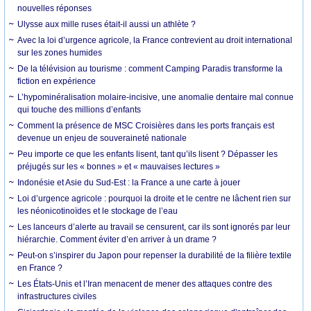
nouvelles réponses
Ulysse aux mille ruses était-il aussi un athlète ?
Avec la loi d’urgence agricole, la France contrevient au droit international
sur les zones humides
De la télévision au tourisme : comment Camping Paradis transforme la
fiction en expérience
L’hypominéralisation molaire-incisive, une anomalie dentaire mal connue
qui touche des millions d’enfants
Comment la présence de MSC Croisières dans les ports français est
devenue un enjeu de souveraineté nationale
Peu importe ce que les enfants lisent, tant qu’ils lisent ? Dépasser les
préjugés sur les « bonnes » et « mauvaises lectures »
Indonésie et Asie du Sud-Est : la France a une carte à jouer
Loi d’urgence agricole : pourquoi la droite et le centre ne lâchent rien sur
les néonicotinoïdes et le stockage de l’eau
Les lanceurs d’alerte au travail se censurent, car ils sont ignorés par leur
hiérarchie. Comment éviter d’en arriver à un drame ?
Peut-on s’inspirer du Japon pour repenser la durabilité de la filière textile
en France ?
Les États-Unis et l’Iran menacent de mener des attaques contre des
infrastructures civiles