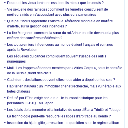
Pourquoi les vieux torchons essuient-ils mieux que les neufs ?
Vie sexuelle des rainettes : comment les femelles construisent de
meilleurs nids en s'accouplant avec plusieurs partenaires
Que peut nous apprendre l’Australie, référence mondiale en matière
d’alerte, sur la gestion des incendies ?
La fée Morgane : comment la sœur du roi Arthur est-elle devenue la plus
célèbre des sorcières médiévales ?
Les tout premiers influenceurs au monde étaient français et sont nés
après la Révolution
Les séquelles du cancer compliquent souvent l’usage des outils
numériques
Mali : Les frappes aériennes menées par « Africa Corps », sous le contrôle
de la Russie, tuent des civils
Cadmium : des laitues peuvent-elles nous aider à dépolluer les sols ?
Habiter en hauteur : un immobilier cher et recherché, mais vulnérable aux
fortes chaleurs
Refusé par l'État, exigé par la rue : le tournant historique pour les
personnes LGBTQ+ au Japon
Les éclats de la mémoire et la tentative de coup d'État à Trinité-et-Tobago
La technologie peut-elle résoudre les litiges d'arbitrage au kendo ?
Inspection du hijab, gifle, arrestation : le quotidien sous le régime taliban