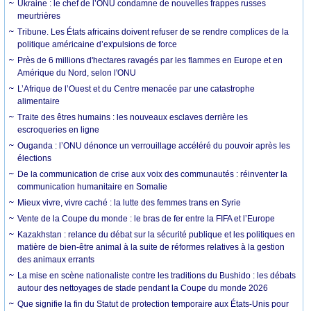
Ukraine : le chef de l’ONU condamne de nouvelles frappes russes
meurtrières
Tribune. Les États africains doivent refuser de se rendre complices de la
politique américaine d’expulsions de force
Près de 6 millions d'hectares ravagés par les flammes en Europe et en
Amérique du Nord, selon l'ONU
L’Afrique de l’Ouest et du Centre menacée par une catastrophe
alimentaire
Traite des êtres humains : les nouveaux esclaves derrière les
escroqueries en ligne
Ouganda : l’ONU dénonce un verrouillage accéléré du pouvoir après les
élections
De la communication de crise aux voix des communautés : réinventer la
communication humanitaire en Somalie
Mieux vivre, vivre caché : la lutte des femmes trans en Syrie
Vente de la Coupe du monde : le bras de fer entre la FIFA et l’Europe
Kazakhstan : relance du débat sur la sécurité publique et les politiques en
matière de bien-être animal à la suite de réformes relatives à la gestion
des animaux errants
La mise en scène nationaliste contre les traditions du Bushido : les débats
autour des nettoyages de stade pendant la Coupe du monde 2026
Que signifie la fin du Statut de protection temporaire aux États-Unis pour