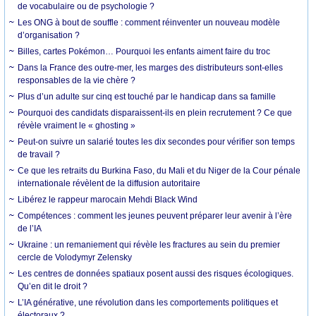
de vocabulaire ou de psychologie ?
Les ONG à bout de souffle : comment réinventer un nouveau modèle
d’organisation ?
Billes, cartes Pokémon… Pourquoi les enfants aiment faire du troc
Dans la France des outre-mer, les marges des distributeurs sont-elles
responsables de la vie chère ?
Plus d’un adulte sur cinq est touché par le handicap dans sa famille
Pourquoi des candidats disparaissent-ils en plein recrutement ? Ce que
révèle vraiment le « ghosting »
Peut-on suivre un salarié toutes les dix secondes pour vérifier son temps
de travail ?
Ce que les retraits du Burkina Faso, du Mali et du Niger de la Cour pénale
internationale révèlent de la diffusion autoritaire
Libérez le rappeur marocain Mehdi Black Wind
Compétences : comment les jeunes peuvent préparer leur avenir à l’ère
de l’IA
Ukraine : un remaniement qui révèle les fractures au sein du premier
cercle de Volodymyr Zelensky
Les centres de données spatiaux posent aussi des risques écologiques.
Qu’en dit le droit ?
L’IA générative, une révolution dans les comportements politiques et
électoraux ?