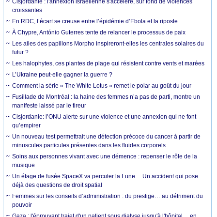
Cisjordanie : l'annexion israélienne s'accélère, sur fond de violences
croissantes
En RDC, l’écart se creuse entre l’épidémie d’Ebola et la riposte
À Chypre, António Guterres tente de relancer le processus de paix
Les ailes des papillons Morpho inspireront-elles les centrales solaires du
futur ?
Les halophytes, ces plantes de plage qui résistent contre vents et marées
L’Ukraine peut-elle gagner la guerre ?
Comment la série « The White Lotus » remet le polar au goût du jour
Fusillade de Montréal : la haine des femmes n’a pas de parti, montre un
manifeste laissé par le tireur
Cisjordanie: l’ONU alerte sur une violence et une annexion qui ne font
qu’empirer
Un nouveau test permettrait une détection précoce du cancer à partir de
minuscules particules présentes dans les fluides corporels
Soins aux personnes vivant avec une démence : repenser le rôle de la
musique
Un étage de fusée SpaceX va percuter la Lune… Un accident qui pose
déjà des questions de droit spatial
Femmes sur les conseils d’administration : du prestige… au détriment du
pouvoir
Gaza : l'éprouvant trajet d'un patient sous dialyse jusqu'à l'hôpital… en