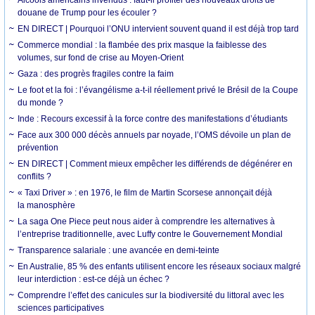
douane de Trump pour les écouler ?
EN DIRECT | Pourquoi l’ONU intervient souvent quand il est déjà trop tard
Commerce mondial : la flambée des prix masque la faiblesse des
volumes, sur fond de crise au Moyen-Orient
Gaza : des progrès fragiles contre la faim
Le foot et la foi : l’évangélisme a-t-il réellement privé le Brésil de la Coupe
du monde ?
Inde : Recours excessif à la force contre des manifestations d’étudiants
Face aux 300 000 décès annuels par noyade, l’OMS dévoile un plan de
prévention
EN DIRECT | Comment mieux empêcher les différends de dégénérer en
conflits ?
« Taxi Driver » : en 1976, le film de Martin Scorsese annonçait déjà
la manosphère
La saga One Piece peut nous aider à comprendre les alternatives à
l’entreprise traditionnelle, avec Luffy contre le Gouvernement Mondial
Transparence salariale : une avancée en demi-teinte
En Australie, 85 % des enfants utilisent encore les réseaux sociaux malgré
leur interdiction : est-ce déjà un échec ?
Comprendre l’effet des canicules sur la biodiversité du littoral avec les
sciences participatives