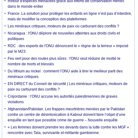
Retour d'espèces menacées grâce aux efforts de conservation menés
dans le monde entier
France. La solution pour protéger les enfants en ligne n’est pas d’interdire,
mais de modifier la conception des plateformes
Les minéraux critiques, moteurs de paix ou carburant des conflits ?
Nicaragua : l'ONU déplore de nouvelles atteintes aux droits civils et
politiques
RDC : des experts de l'ONU dénoncent le « règne de la terreur » imposé
par le M23
Feu vert pour des routes plus sûres : l'ONU veut réduire de moitié le
nombre de morts et blessés
Du lithium au nickel : comment l’ONU aide à tirer le meilleur parti des
minéraux critiques
EN DIRECT du Conseil de sécurité | Les minéraux critiques, moteurs de
paix ou carburant des conflits ?
Cisjordanie : l’ONU accuse les autorités palestiniennes de graves
violations
Afghanistan/Pakistan. Les frappes meurtrières menées par le Pakistan
contre un centre de désintoxication à Kaboul doivent faire l’objet d’une
enquête en tant que possible crime de guerre – Nouvelle enquête
« Les femmes doivent prendre les devants dans la lutte contre les MGF » :
rencontre avec Tala, survivante et militante gambienne