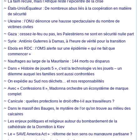
La faim recule, mais l’Afrique reste l’épicentre de la crise
États-Unis/Équateur : De nombreux abus liés à la coopération en matière
de sécurité
Ukraine : l’ONU dénonce une hausse spectaculaire du nombre de
victimes civiles
Gaza : cessez-le-feu ou pas, les Palestiniens ne sont en sécurité nulle part
Syrie : António Guterres à Damas, à l'heure de vérité pour la transition
Ebola en RDC : l’OMS alerte sur une épidémie « qui ne fait que
commencer »
Naufrages au large de la Mauritanie : 144 morts ou disparus
Dans « Histoire de jouets 5 », c’est la technologie vs les jouets – un
dilemme auquel les familles sont aussi confrontées
On expédie au Sud nos déchets… et nos responsabilités
Avec « Confessions II », Madonna orchestre un écosystème de marque
complet
Canicule : quelles protections le droit offre-t-il aux travailleurs ?
Dans le massif des Bauges, le mystère de l’or qu'on trouve au milieu des
calcaires
Les enjeux politiques et religieux autour du bombardement de la
cathédrale de la Dormition à Kiev
Le « SAVE America Act » : réforme de bon sens ou manœuvre partisane ?