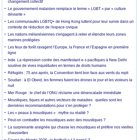
changement collectif
Le gouvernement malaisien remplace le terme « LGBT » par « culture
déviante »
Les communautés LGBTQ+ de Hong Kong luttent pour leur survie dans un
contexte de réduction de l'espace civique
Les nations mélanésiennes s'engagent à relier et étendre leurs zones
marines protégées
Les feux de forêt ravagent l’Europe, la France et l’Espagne en première
ligne
Inde. La répression contre des manifestant·e·s pacifiques à New Delhi
soulève de vives inquiétudes en termes de droits humains
Réfugiés : 75 ans après, la Convention tient bon face aux vents du repli
Soudan : à El Obeid, les femmes fuient les drones le jour et les violeurs la
nuit
Mer Rouge : le chef de l’ONU réclame une désescalade immédiate
Moustiques, tiques et autres vecteurs de maladies : quelles sont les
dernières recommandations pour s’en protéger ?
Les « peaux à moustiques » : mythe ou réalité ?
Peut-on combattre les moustiques avec des moustiques ?
La surprenante araignée qui chasse les moustiques et préfère nos vieilles
chaussettes
Coupe du Monde 2026 : le football a-t-il gagné ?