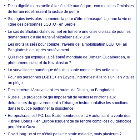
De la dignité menstruelle à la sécurité numérique : comment les féministes
de terrain redéfinissent la justice de genre
Stratégies invisibles : comment la peur d'être démasqué façonne la vie en
ligne des personnes LGBTQ+ en Serbie
Le cas de Shakira Galíndez met en lumière une crise croissante pour les
demandeurs d'asile trans vénézuéliens aux USA
Les droits laissés pour compte : l'avenir de la mobilisation LGBTQI+ au
Bangladesh de l'après-soulèvement
Qu'est-ce qui explique la célébrité mondiale de Dimash Qudaibergen, le
phénomène culturel du Kazakhstan ?
La surveillance numérique détruit la santé mentale des activistes
Pour les personnes LGBTQ+ en Égypte, Internet est à la fois un lien vital et
un piège
Des caméras IA surveillent les routes de Dhaka, au Bangladesh
Russie. Le projet de loi qui imposerait de vastes restrictions aux
détracteurs du gouvernement à l’étranger instrumentalise les sanctions
dans le but de bâillonner la dissidence
Europe/Israël et TPO. Les États membres de l’UE autorisant la vente des
« Israel Bonds » en Europe risquent de se rendre complices du génocide
perpétré à Gaza
Covid long : et si ce n’était pas une seule maladie, mais plusieurs ?