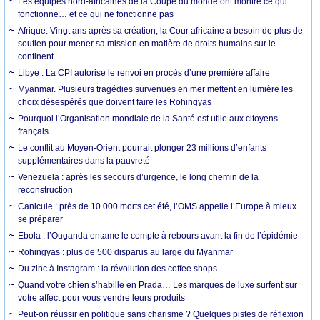
Les équipes nord-africaines de la Coupe du monde ont montré ce qui
fonctionne… et ce qui ne fonctionne pas
Afrique. Vingt ans après sa création, la Cour africaine a besoin de plus de
soutien pour mener sa mission en matière de droits humains sur le
continent
Libye : La CPI autorise le renvoi en procès d’une première affaire
Myanmar. Plusieurs tragédies survenues en mer mettent en lumière les
choix désespérés que doivent faire les Rohingyas
Pourquoi l’Organisation mondiale de la Santé est utile aux citoyens
français
Le conflit au Moyen-Orient pourrait plonger 23 millions d’enfants
supplémentaires dans la pauvreté
Venezuela : après les secours d’urgence, le long chemin de la
reconstruction
Canicule : près de 10.000 morts cet été, l’OMS appelle l’Europe à mieux
se préparer
Ebola : l’Ouganda entame le compte à rebours avant la fin de l’épidémie
Rohingyas : plus de 500 disparus au large du Myanmar
Du zinc à Instagram : la révolution des coffee shops
Quand votre chien s’habille en Prada… Les marques de luxe surfent sur
votre affect pour vous vendre leurs produits
Peut-on réussir en politique sans charisme ? Quelques pistes de réflexion