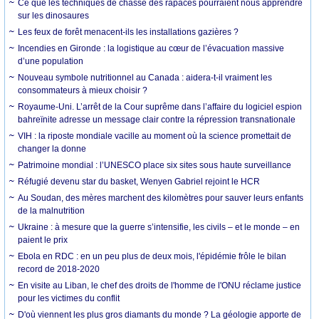
Ce que les techniques de chasse des rapaces pourraient nous apprendre
sur les dinosaures
Les feux de forêt menacent-ils les installations gazières ?
Incendies en Gironde : la logistique au cœur de l’évacuation massive
d’une population
Nouveau symbole nutritionnel au Canada : aidera-t-il vraiment les
consommateurs à mieux choisir ?
Royaume-Uni. L’arrêt de la Cour suprême dans l’affaire du logiciel espion
bahreïnite adresse un message clair contre la répression transnationale
VIH : la riposte mondiale vacille au moment où la science promettait de
changer la donne
Patrimoine mondial : l’UNESCO place six sites sous haute surveillance
Réfugié devenu star du basket, Wenyen Gabriel rejoint le HCR
Au Soudan, des mères marchent des kilomètres pour sauver leurs enfants
de la malnutrition
Ukraine : à mesure que la guerre s’intensifie, les civils – et le monde – en
paient le prix
Ebola en RDC : en un peu plus de deux mois, l'épidémie frôle le bilan
record de 2018-2020
En visite au Liban, le chef des droits de l'homme de l'ONU réclame justice
pour les victimes du conflit
D'où viennent les plus gros diamants du monde ? La géologie apporte de