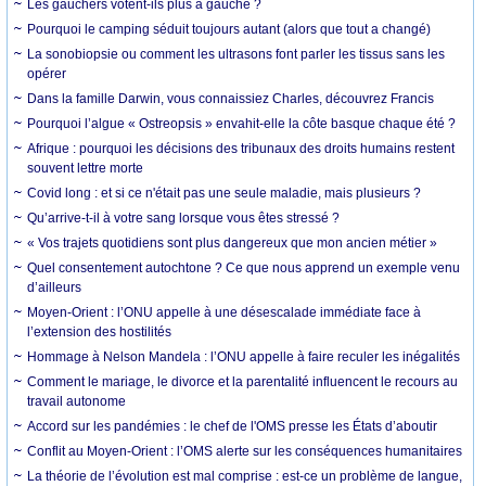
Les gauchers votent-ils plus à gauche ?
Pourquoi le camping séduit toujours autant (alors que tout a changé)
La sonobiopsie ou comment les ultrasons font parler les tissus sans les
opérer
Dans la famille Darwin, vous connaissiez Charles, découvrez Francis
Pourquoi l’algue « Ostreopsis » envahit-elle la côte basque chaque été ?
Afrique : pourquoi les décisions des tribunaux des droits humains restent
souvent lettre morte
Covid long : et si ce n'était pas une seule maladie, mais plusieurs ?
Qu’arrive-t-il à votre sang lorsque vous êtes stressé ?
« Vos trajets quotidiens sont plus dangereux que mon ancien métier »
Quel consentement autochtone ? Ce que nous apprend un exemple venu
d’ailleurs
Moyen-Orient : l’ONU appelle à une désescalade immédiate face à
l’extension des hostilités
Hommage à Nelson Mandela : l’ONU appelle à faire reculer les inégalités
Comment le mariage, le divorce et la parentalité influencent le recours au
travail autonome
Accord sur les pandémies : le chef de l'OMS presse les États d’aboutir
Conflit au Moyen-Orient : l’OMS alerte sur les conséquences humanitaires
La théorie de l’évolution est mal comprise : est-ce un problème de langue,