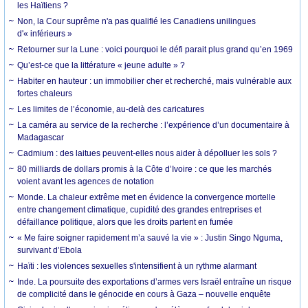
les Haïtiens ?
Non, la Cour suprême n'a pas qualifié les Canadiens unilingues
d'« inférieurs »
Retourner sur la Lune : voici pourquoi le défi parait plus grand qu’en 1969
Qu’est-ce que la littérature « jeune adulte » ?
Habiter en hauteur : un immobilier cher et recherché, mais vulnérable aux
fortes chaleurs
Les limites de l’économie, au-delà des caricatures
La caméra au service de la recherche : l’expérience d’un documentaire à
Madagascar
Cadmium : des laitues peuvent-elles nous aider à dépolluer les sols ?
80 milliards de dollars promis à la Côte d’Ivoire : ce que les marchés
voient avant les agences de notation
Monde. La chaleur extrême met en évidence la convergence mortelle
entre changement climatique, cupidité des grandes entreprises et
défaillance politique, alors que les droits partent en fumée
« Me faire soigner rapidement m’a sauvé la vie » : Justin Singo Nguma,
survivant d’Ebola
Haïti : les violences sexuelles s'intensifient à un rythme alarmant
Inde. La poursuite des exportations d’armes vers Israël entraîne un risque
de complicité dans le génocide en cours à Gaza – nouvelle enquête