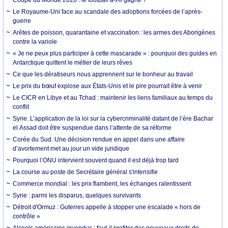
Le Royaume-Uni face au scandale des adoptions forcées de l’après-
guerre
Arêtes de poisson, quarantaine et vaccination : les armes des Aborigènes
contre la variole
« Je ne peux plus participer à cette mascarade » : pourquoi des guides en
Antarctique quittent le métier de leurs rêves
Ce que les dératiseurs nous apprennent sur le bonheur au travail
Le prix du bœuf explose aux États-Unis et le pire pourrait être à venir
Le CICR en Libye et au Tchad : maintenir les liens familiaux au temps du
conflit
Syrie. L’application de la loi sur la cybercriminalité datant de l’ère Bachar
el Assad doit être suspendue dans l’attente de sa réforme
Corée du Sud. Une décision rendue en appel dans une affaire
d’avortement met au jour un vide juridique
Pourquoi l’ONU intervient souvent quand il est déjà trop tard
La course au poste de Secrétaire général s'intensifie
Commerce mondial : les prix flambent, les échanges ralentissent
Syrie : parmi les disparus, quelques survivants
Détroit d'Ormuz : Guterres appelle à stopper une escalade « hors de
contrôle »
Alcools américains invendus : faut-il profiter des nouveaux droits de