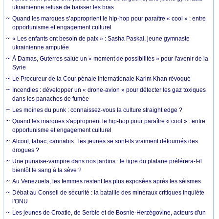
ukrainienne refuse de baisser les bras
Quand les marques s’approprient le hip-hop pour paraître « cool » : entre
opportunisme et engagement culturel
« Les enfants ont besoin de paix » : Sasha Paskal, jeune gymnaste
ukrainienne amputée
À Damas, Guterres salue un « moment de possibilités » pour l'avenir de la
Syrie
Le Procureur de la Cour pénale internationale Karim Khan révoqué
Incendies : développer un « drone-avion » pour détecter les gaz toxiques
dans les panaches de fumée
Les moines du punk : connaissez-vous la culture straight edge ?
Quand les marques s'approprient le hip-hop pour paraître « cool » : entre
opportunisme et engagement culturel
Alcool, tabac, cannabis : les jeunes se sont-ils vraiment détournés des
drogues ?
Une punaise-vampire dans nos jardins : le tigre du platane préférera-t-il
bientôt le sang à la sève ?
Au Venezuela, les femmes restent les plus exposées après les séismes
Débat au Conseil de sécurité : la bataille des minéraux critiques inquiète
l'ONU
Les jeunes de Croatie, de Serbie et de Bosnie-Herzégovine, acteurs d'un