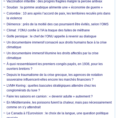
Vaccination infantile : des progrès fragiles malgré la percée antivax
Soudan : la gomme arabique alimente une « économie de guerre »
Colombie : 10 ans après l’accord de paix, les territoires reculés pris dans
la violence
Démence : près de la moitié des cas pourraient être évités, selon l’OMS
Climat : l’ONU confie à l’IA la traque des fuites de méthane
Golfe persique : le chef de l’ONU appelle à revenir au dialogue
Un documentaire immersif consacré aux droits humains face à la crise
climatique
Un documentaire immersif illumine les droits affectés par la crise
climatique
À quoi ressemblaient les premiers congés payés, en 1936, pour les
ouvriers bretons ?
Depuis le traumatisme de la crise grecque, les agences de notation
souveraine influencent-elles encore les marchés financiers ?
LVMH Kering : quelles bascules stratégiques attendre chez les
conglomérats du luxe ?
Faire les saisons en camion : « devenir adulte » autrement ?
En Méditerranée, les poissons fuient la chaleur, mais pas nécessairement
comme on s’y attendrait
Le Canada à l’Eurovision : le choix de la langue, une question politique
cruciale