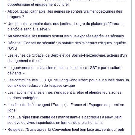
opportunisme et engagement culturel
Alcool, tabac, cannabis : les jeunes se sont-ils vraiment détournés des
drogues ?
Une punaise-vampire dans nos jardins : le tigre du platane préférera-t-il
bientôt le sang à la sève ?
Au Venezuela, les femmes restent les plus exposées après les séismes
Débat au Conseil de sécurité : la bataille des minéraux critiques inquiète
l'ONU
Les jeunes de Croatie, de Serbie et de Bosnie-Herzégovine, acteurs d'un
changement collectif
Le gouvernement malaisien remplace le terme « LGBT » par « culture
déviante »
Les communautés LGBTQ+ de Hong Kong luttent pour leur survie dans un
contexte de réduction de l'espace civique
Les nations mélanésiennes s'engagent à relier et étendre leurs zones
marines protégées
Les feux de forêt ravagent l’Europe, la France et l’Espagne en première
ligne
Inde. La répression contre des manifestant·e·s pacifiques à New Delhi
soulève de vives inquiétudes en termes de droits humains
Réfugiés : 75 ans après, la Convention tient bon face aux vents du repli