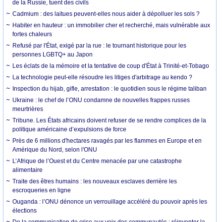
de la Russie, tuent des civils
Cadmium : des laitues peuvent-elles nous aider à dépolluer les sols ?
Habiter en hauteur : un immobilier cher et recherché, mais vulnérable aux
fortes chaleurs
Refusé par l'État, exigé par la rue : le tournant historique pour les
personnes LGBTQ+ au Japon
Les éclats de la mémoire et la tentative de coup d'État à Trinité-et-Tobago
La technologie peut-elle résoudre les litiges d'arbitrage au kendo ?
Inspection du hijab, gifle, arrestation : le quotidien sous le régime taliban
Ukraine : le chef de l’ONU condamne de nouvelles frappes russes
meurtrières
Tribune. Les États africains doivent refuser de se rendre complices de la
politique américaine d’expulsions de force
Près de 6 millions d'hectares ravagés par les flammes en Europe et en
Amérique du Nord, selon l'ONU
L’Afrique de l’Ouest et du Centre menacée par une catastrophe
alimentaire
Traite des êtres humains : les nouveaux esclaves derrière les
escroqueries en ligne
Ouganda : l’ONU dénonce un verrouillage accéléré du pouvoir après les
élections