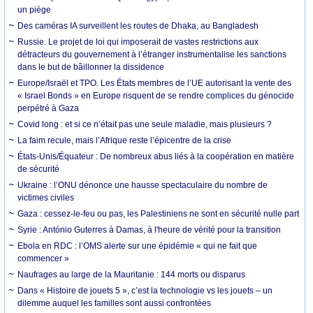
un piège
Des caméras IA surveillent les routes de Dhaka, au Bangladesh
Russie. Le projet de loi qui imposerait de vastes restrictions aux
détracteurs du gouvernement à l’étranger instrumentalise les sanctions
dans le but de bâillonner la dissidence
Europe/Israël et TPO. Les États membres de l’UE autorisant la vente des
« Israel Bonds » en Europe risquent de se rendre complices du génocide
perpétré à Gaza
Covid long : et si ce n’était pas une seule maladie, mais plusieurs ?
La faim recule, mais l’Afrique reste l’épicentre de la crise
États-Unis/Équateur : De nombreux abus liés à la coopération en matière
de sécurité
Ukraine : l’ONU dénonce une hausse spectaculaire du nombre de
victimes civiles
Gaza : cessez-le-feu ou pas, les Palestiniens ne sont en sécurité nulle part
Syrie : António Guterres à Damas, à l'heure de vérité pour la transition
Ebola en RDC : l’OMS alerte sur une épidémie « qui ne fait que
commencer »
Naufrages au large de la Mauritanie : 144 morts ou disparus
Dans « Histoire de jouets 5 », c’est la technologie vs les jouets – un
dilemme auquel les familles sont aussi confrontées