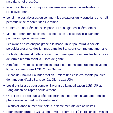
race dans notre espèce
Pourquoi l’IA vous dit toujours que vous avez une excellente idée, ou
l’effet sycophante
Le rythme des abysses, ou comment les créatures qui vivent dans une nuit
perpétuelle se repèrent dans le temps
Centres de données dans l’espace : ni écologiques, ni économes
Marchés financiers africains : les leçons de la crise russo-ukrainienne
pour mieux gérer les risques
Les avions ne volent pas grâce à la masculinité : pourquoi la société
perçoit la présence des femmes dans les transports comme une anomalie
De la dignité menstruelle à la sécurité numérique : comment les féministes
de terrain redéfinissent la justice de genre
Stratégies invisibles : comment la peur d'être démasqué façonne la vie en
ligne des personnes LGBTQ+ en Serbie
Le cas de Shakira Galíndez met en lumière une crise croissante pour les
demandeurs d'asile trans vénézuéliens aux USA
Les droits laissés pour compte : l'avenir de la mobilisation LGBTQI+ au
Bangladesh de l'après-soulèvement
Qu'est-ce qui explique la célébrité mondiale de Dimash Qudaibergen, le
phénomène culturel du Kazakhstan ?
La surveillance numérique détruit la santé mentale des activistes
Pour les personnes LGBTQ+ en Égypte, Internet est à la fois un lien vital et