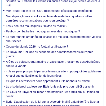
Soudan : à El Obeid, les femmes fuient les drones le jour et les violeurs la
nuit
Mer Rouge : le chef de l’ONU réclame une désescalade immédiate
Moustiques, tiques et autres vecteurs de maladies : quelles sont les
dernières recommandations pour s’en protéger ?
Les « peaux à moustiques » : mythe ou réalité ?
Peut-on combattre les moustiques avec des moustiques ?
La surprenante araignée qui chasse les moustiques et préfère nos vieilles
chaussettes
Coupe du Monde 2026 : le football a-t-il gagné ?
Le Royaume-Uni face au scandale des adoptions forcées de l’après-
guerre
Arêtes de poisson, quarantaine et vaccination : les armes des Aborigènes
contre la variole
« Je ne peux plus participer à cette mascarade » : pourquoi des guides en
Antarctique quittent le métier de leurs rêves
Ce que les dératiseurs nous apprennent sur le bonheur au travail
Le prix du bœuf explose aux États-Unis et le pire pourrait être à venir
Le CICR en Libye et au Tchad : maintenir les liens familiaux au temps du
conflit
Syrie. L’application de la loi sur la cybercriminalité datant de l’ère Bachar