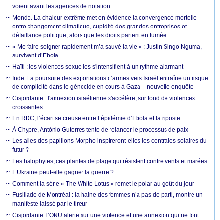
voient avant les agences de notation
Monde. La chaleur extrême met en évidence la convergence mortelle
entre changement climatique, cupidité des grandes entreprises et
défaillance politique, alors que les droits partent en fumée
« Me faire soigner rapidement m’a sauvé la vie » : Justin Singo Nguma,
survivant d’Ebola
Haïti : les violences sexuelles s'intensifient à un rythme alarmant
Inde. La poursuite des exportations d’armes vers Israël entraîne un risque
de complicité dans le génocide en cours à Gaza – nouvelle enquête
Cisjordanie : l'annexion israélienne s'accélère, sur fond de violences
croissantes
En RDC, l’écart se creuse entre l’épidémie d’Ebola et la riposte
À Chypre, António Guterres tente de relancer le processus de paix
Les ailes des papillons Morpho inspireront-elles les centrales solaires du
futur ?
Les halophytes, ces plantes de plage qui résistent contre vents et marées
L’Ukraine peut-elle gagner la guerre ?
Comment la série « The White Lotus » remet le polar au goût du jour
Fusillade de Montréal : la haine des femmes n’a pas de parti, montre un
manifeste laissé par le tireur
Cisjordanie: l’ONU alerte sur une violence et une annexion qui ne font