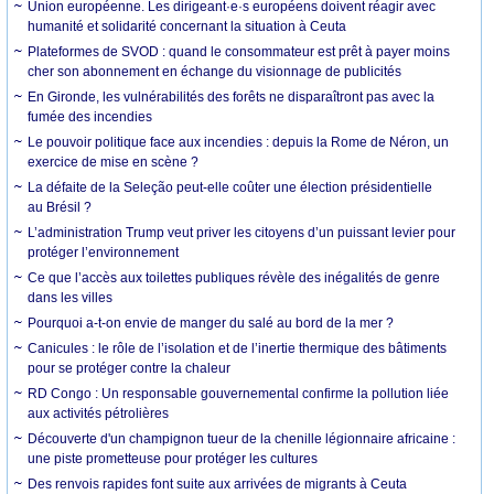
Union européenne. Les dirigeant·e·s européens doivent réagir avec
humanité et solidarité concernant la situation à Ceuta
Plateformes de SVOD : quand le consommateur est prêt à payer moins
cher son abonnement en échange du visionnage de publicités
En Gironde, les vulnérabilités des forêts ne disparaîtront pas avec la
fumée des incendies
Le pouvoir politique face aux incendies : depuis la Rome de Néron, un
exercice de mise en scène ?
La défaite de la Seleção peut-elle coûter une élection présidentielle
au Brésil ?
L’administration Trump veut priver les citoyens d’un puissant levier pour
protéger l’environnement
Ce que l’accès aux toilettes publiques révèle des inégalités de genre
dans les villes
Pourquoi a-t-on envie de manger du salé au bord de la mer ?
Canicules : le rôle de l’isolation et de l’inertie thermique des bâtiments
pour se protéger contre la chaleur
RD Congo : Un responsable gouvernemental confirme la pollution liée
aux activités pétrolières
Découverte d'un champignon tueur de la chenille légionnaire africaine :
une piste prometteuse pour protéger les cultures
Des renvois rapides font suite aux arrivées de migrants à Ceuta