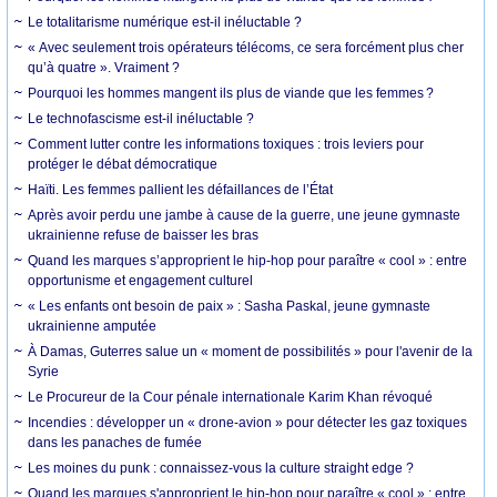
Le totalitarisme numérique est-il inéluctable ?
« Avec seulement trois opérateurs télécoms, ce sera forcément plus cher
qu’à quatre ». Vraiment ?
Pourquoi les hommes mangent ils plus de viande que les femmes ?
Le technofascisme est-il inéluctable ?
Comment lutter contre les informations toxiques : trois leviers pour
protéger le débat démocratique
Haïti. Les femmes pallient les défaillances de l’État
Après avoir perdu une jambe à cause de la guerre, une jeune gymnaste
ukrainienne refuse de baisser les bras
Quand les marques s’approprient le hip-hop pour paraître « cool » : entre
opportunisme et engagement culturel
« Les enfants ont besoin de paix » : Sasha Paskal, jeune gymnaste
ukrainienne amputée
À Damas, Guterres salue un « moment de possibilités » pour l'avenir de la
Syrie
Le Procureur de la Cour pénale internationale Karim Khan révoqué
Incendies : développer un « drone-avion » pour détecter les gaz toxiques
dans les panaches de fumée
Les moines du punk : connaissez-vous la culture straight edge ?
Quand les marques s'approprient le hip-hop pour paraître « cool » : entre