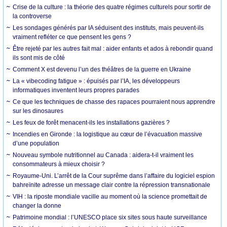
Crise de la culture : la théorie des quatre régimes culturels pour sortir de
la controverse
Les sondages générés par IA séduisent des instituts, mais peuvent-ils
vraiment refléter ce que pensent les gens ?
Être rejeté par les autres fait mal : aider enfants et ados à rebondir quand
ils sont mis de côté
Comment X est devenu l’un des théâtres de la guerre en Ukraine
La « vibecoding fatigue » : épuisés par l’IA, les développeurs
informatiques inventent leurs propres parades
Ce que les techniques de chasse des rapaces pourraient nous apprendre
sur les dinosaures
Les feux de forêt menacent-ils les installations gazières ?
Incendies en Gironde : la logistique au cœur de l’évacuation massive
d’une population
Nouveau symbole nutritionnel au Canada : aidera-t-il vraiment les
consommateurs à mieux choisir ?
Royaume-Uni. L’arrêt de la Cour suprême dans l’affaire du logiciel espion
bahreïnite adresse un message clair contre la répression transnationale
VIH : la riposte mondiale vacille au moment où la science promettait de
changer la donne
Patrimoine mondial : l’UNESCO place six sites sous haute surveillance