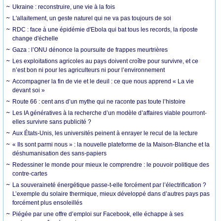
Ukraine : reconstruire, une vie à la fois
L'allaitement, un geste naturel qui ne va pas toujours de soi
RDC : face à une épidémie d'Ebola qui bat tous les records, la riposte
change d'échelle
Gaza : l’ONU dénonce la poursuite de frappes meurtrières
Les exploitations agricoles au pays doivent croître pour survivre, et ce
n’est bon ni pour les agriculteurs ni pour l’environnement
Accompagner la fin de vie et le deuil : ce que nous apprend « La vie
devant soi »
Route 66 : cent ans d’un mythe qui ne raconte pas toute l’histoire
Les IA génératives à la recherche d’un modèle d’affaires viable pourront-
elles survivre sans publicité ?
Aux États-Unis, les universités peinent à enrayer le recul de la lecture
« Ils sont parmi nous » : la nouvelle plateforme de la Maison-Blanche et la
déshumanisation des sans-papiers
Redessiner le monde pour mieux le comprendre : le pouvoir politique des
contre-cartes
La souveraineté énergétique passe-t-elle forcément par l’électrification ?
L’exemple du solaire thermique, mieux développé dans d’autres pays pas
forcément plus ensoleillés
Piégée par une offre d’emploi sur Facebook, elle échappe à ses