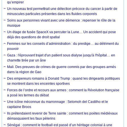
qu’empirer
Un nouveau test permettrait une détection précoce du cancer à partir de
minuscules particules présentes dans les fluides corporels
Soins aux personnes vivant avec une démence : repenser le rôle de la
musique
Un étage de fusée SpaceX va percuter la Lune… Un accident qui pose
déjà des questions de droit spatial
Femmes sur les conseils d’administration : du prestige… au détriment du
pouvoir
Gaza : l'éprouvant trajet d'un patient sous dialyse jusqu'à l'hôpital… en
charrette tirée par un âne
Mali. Des preuves de crimes de guerre commis par des groupes armés
dans la région de Gao
Des empereurs romains à Donald Trump : quand les dirigeants politiques
se montrent dans les enceintes sportives
Forces de l’ordre et recours aux armes : comment la Révolution française
a posé les termes du débat
Une icône méconnue du marronnage : Selomoh del Castilho et le
capitaine Broos
Ils prétendaient revenir de Terre sainte : comment les poètes médiévaux
démasquaient les faux pèlerins
Sénégal : comment le football est passé d’un héritage colonial à une