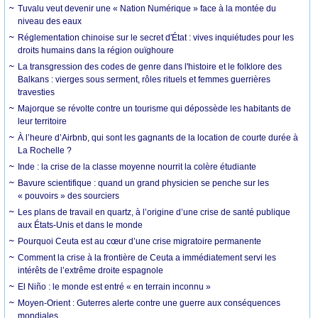
Tuvalu veut devenir une « Nation Numérique » face à la montée du
niveau des eaux
Réglementation chinoise sur le secret d'État : vives inquiétudes pour les
droits humains dans la région ouïghoure
La transgression des codes de genre dans l'histoire et le folklore des
Balkans : vierges sous serment, rôles rituels et femmes guerrières
travesties
Majorque se révolte contre un tourisme qui dépossède les habitants de
leur territoire
À l’heure d’Airbnb, qui sont les gagnants de la location de courte durée à
La Rochelle ?
Inde : la crise de la classe moyenne nourrit la colère étudiante
Bavure scientifique : quand un grand physicien se penche sur les
« pouvoirs » des sourciers
Les plans de travail en quartz, à l’origine d’une crise de santé publique
aux États-Unis et dans le monde
Pourquoi Ceuta est au cœur d’une crise migratoire permanente
Comment la crise à la frontière de Ceuta a immédiatement servi les
intérêts de l’extrême droite espagnole
El Niño : le monde est entré « en terrain inconnu »
Moyen-Orient : Guterres alerte contre une guerre aux conséquences
mondiales