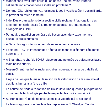
Manger sans avoir faim parce qu’on passe une mauvaise journée :
l’alimentation émotionnelle est-elle un problème ?
Dengue, Zika, chikungunya : les moustiques invasifs coûtent des milliards,
la prévention reste à la traîne
Inde. Des organisations de la société civile réclament l’abrogation des
amendements répressifs à la réglementation sur les financements
étrangers des ONG
Portugal. L’interdiction générale de l’occultation du visage menace
plusieurs droits humains
À Gaza, les agriculteurs tentent de relancer leurs cultures
Ebola en RDC : le transport des dépouilles menace d'étendre l'épidémie,
alerte l'ONU
À Shanghai, le chef de l’ONU refuse qu’une poignée de puissances fasse
main basse sur l’IA
Moyen-Orient : les infrastructures civiles, nouveau champ de bataille du
conflit
Il n'y a de lien que humain : la raison de la valorisation de la créativité et
des liens humains à l'ère de l'IA
La course de l'Inde à l'adoption de l'IA soulève une question plus profonde
: comment la technologie peut-elle respecter les droits humains ?
Au Bénin, des réfugiés reconstruisent leur vie grâce à la solidarité
La faim s’aggrave pour les familles déplacées à El Obeid, au Soudan