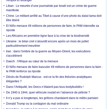
l'emploi à l'étranger
Liban : Le meurtre d’une journaliste par Israël est un crime de guerre
manifeste
Chine. Le militant arrêté au Tibet à cause d’une photo du dalaï-lama doit
être libéré
El Niño menace 49 millions de personnes de faim, le PAM intensifie sa
riposte
Les Africains en première ligne face à la crise de la biodiversité
Ukraine : le bilan civil s’alourdit encore après un mois de juillet
particulièrement meurtrier
Iran : dans l'ombre de la guerre au Moyen-Orient, les exécutions
s'accélèrent
Daech : l'Afrique au cœur de la menace
El Niño menace de faire basculer 49 millions de personnes dans la faim :
le PAM renforce sa riposte
Décès de Rudolph Marcus : est-ce la fin des théories analytiques
élégantes ?
Dans l’Antiquité, les Grecs n’étaient pas tous bodybuildés !
De 1940 à 1944, quel véhicule roulait en l’absence de pétrole ?
Il n’y a pas si longtemps, les grillons chantaient dans le métro parisien
Donald Trump ou la contagion du mal ordinaire