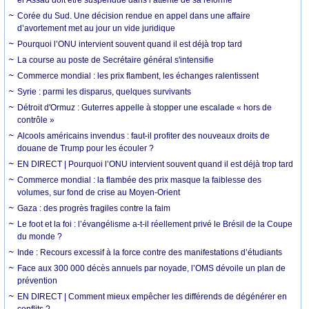
el Assad doit être suspendue dans l’attente de sa réforme
Corée du Sud. Une décision rendue en appel dans une affaire
d’avortement met au jour un vide juridique
Pourquoi l’ONU intervient souvent quand il est déjà trop tard
La course au poste de Secrétaire général s'intensifie
Commerce mondial : les prix flambent, les échanges ralentissent
Syrie : parmi les disparus, quelques survivants
Détroit d'Ormuz : Guterres appelle à stopper une escalade « hors de
contrôle »
Alcools américains invendus : faut-il profiter des nouveaux droits de
douane de Trump pour les écouler ?
EN DIRECT | Pourquoi l’ONU intervient souvent quand il est déjà trop tard
Commerce mondial : la flambée des prix masque la faiblesse des
volumes, sur fond de crise au Moyen-Orient
Gaza : des progrès fragiles contre la faim
Le foot et la foi : l’évangélisme a-t-il réellement privé le Brésil de la Coupe
du monde ?
Inde : Recours excessif à la force contre des manifestations d’étudiants
Face aux 300 000 décès annuels par noyade, l’OMS dévoile un plan de
prévention
EN DIRECT | Comment mieux empêcher les différends de dégénérer en