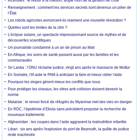
Incendies : le retour à la maison, angle mort de la gestion de crise
Renseignement : comment les services secrets sont devenus un pilier de
l’État
Les robots agricoles annoncent-ils vraiment une nouvelle révolution ?
Quelles sont les limites de la clim ?
L’éclipse solaire, un spectacle impressionnant source de mythes et de
découvertes scientifiques
Un journaliste condamné à un an de prison au Mali
En Afrique, les soins de santé passent aussi par les familles et les
communautés
Sri Lanka : l’ONU réclame justice, vingt ans après le massacre de Muttur
En Somalie, l'IA aide le PAM à anticiper la faim et mieux cibler l'aide
Pourquoi les singes gèrent mieux les conflits que nous
Pour protéger les oiseaux, les vitres anti-collision doivent devenir la
norme
Malaisie : le renvoi forcé de réfugiés du Myanmar met des vies en danger
En RDC, l’épidémie d’Ebola sans précédent propulse la recherche de
nouveaux traitements
Afghanistan : les coupes dans l’aide aggravent la malnutrition infantile
Liban : six ans après l'explosion du port de Beyrouth, la quête de justice
reste inachevée