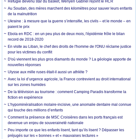
Réfugié devenu star du basket, Wenyen Gabriel rejoint le HCR
Au Soudan, des mères marchent des kilomètres pour sauver leurs enfants
de la malnutrition
Ukraine : à mesure que la guerre s’intensifie, les civils – et le monde – en
paient le prix
Ebola en RDC : en un peu plus de deux mois, l'épidémie frôle le bilan
record de 2018-2020
En visite au Liban, le chef des droits de l'homme de l'ONU réclame justice
pour les victimes du conflit
D'où viennent les plus gros diamants du monde ? La géologie apporte de
nouvelles réponses
Ulysse aux mille ruses était-il aussi un athlète ?
Avec la loi d’urgence agricole, la France contrevient au droit international
sur les zones humides
De la télévision au tourisme : comment Camping Paradis transforme la
fiction en expérience
L’hypominéralisation molaire-incisive, une anomalie dentaire mal connue
qui touche des millions d’enfants
Comment la présence de MSC Croisières dans les ports français est
devenue un enjeu de souveraineté nationale
Peu importe ce que les enfants lisent, tant qu’ils lisent ? Dépasser les
préjugés sur les « bonnes » et « mauvaises lectures »