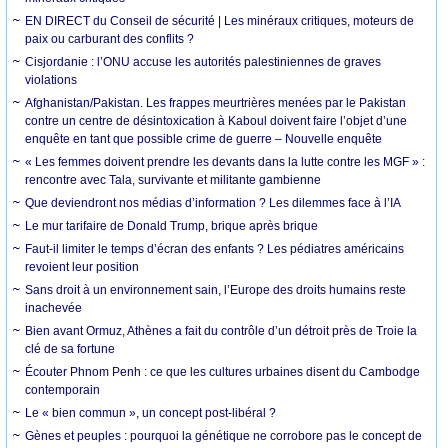
EN DIRECT du Conseil de sécurité | Les minéraux critiques, moteurs de
paix ou carburant des conflits ?
Cisjordanie : l’ONU accuse les autorités palestiniennes de graves
violations
Afghanistan/Pakistan. Les frappes meurtrières menées par le Pakistan
contre un centre de désintoxication à Kaboul doivent faire l’objet d’une
enquête en tant que possible crime de guerre – Nouvelle enquête
« Les femmes doivent prendre les devants dans la lutte contre les MGF » :
rencontre avec Tala, survivante et militante gambienne
Que deviendront nos médias d’information ? Les dilemmes face à l’IA
Le mur tarifaire de Donald Trump, brique après brique
Faut-il limiter le temps d’écran des enfants ? Les pédiatres américains
revoient leur position
Sans droit à un environnement sain, l’Europe des droits humains reste
inachevée
Bien avant Ormuz, Athènes a fait du contrôle d’un détroit près de Troie la
clé de sa fortune
Écouter Phnom Penh : ce que les cultures urbaines disent du Cambodge
contemporain
Le « bien commun », un concept post-libéral ?
Gènes et peuples : pourquoi la génétique ne corrobore pas le concept de