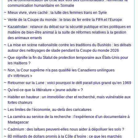
De la communication de crise aux voix des communautés : réinventer la
communication humanitaire en Somalie
Mieux vivre, vivre caché : la lutte des femmes trans en Syrie
Vente de la Coupe du monde : le bras de fer entre la FIFA et l’Europe
Kazakhstan : relance du débat sur la sécurité publique et les politiques en
matière de bien-être animal à la suite de réformes relatives à la gestion
des animaux errants
La mise en scène nationaliste contre les traditions du Bushido : les débats
autour des nettoyages de stade pendant la Coupe du monde 2026
Que signifie la fin du Statut de protection temporaire aux États-Unis pour
les Haïtiens ?
Non, la Cour suprême n'a pas qualifié les Canadiens unilingues
d'« inférieurs »
Retourner sur la Lune : voici pourquoi le défi parait plus grand qu’en 1969
Qu’est-ce que la littérature « jeune adulte » ?
Habiter en hauteur : un immobilier cher et recherché, mais vulnérable aux
fortes chaleurs
Les limites de l’économie, au-delà des caricatures
La caméra au service de la recherche : l’expérience d’un documentaire à
Madagascar
Cadmium : des laitues peuvent-elles nous aider à dépolluer les sols ?
80 milliards de dollars promis à la Côte d’Ivoire : ce que les marchés