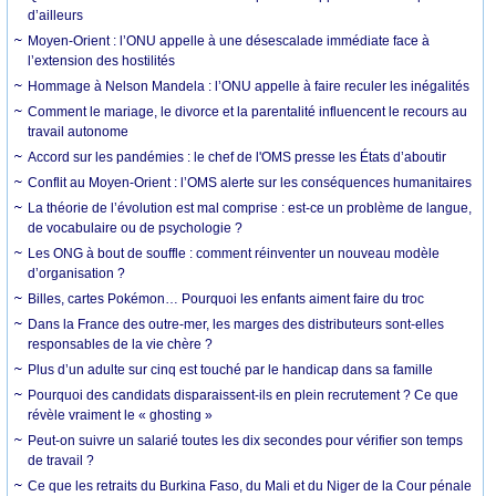
d’ailleurs
Moyen-Orient : l’ONU appelle à une désescalade immédiate face à
l’extension des hostilités
Hommage à Nelson Mandela : l’ONU appelle à faire reculer les inégalités
Comment le mariage, le divorce et la parentalité influencent le recours au
travail autonome
Accord sur les pandémies : le chef de l'OMS presse les États d’aboutir
Conflit au Moyen-Orient : l’OMS alerte sur les conséquences humanitaires
La théorie de l’évolution est mal comprise : est-ce un problème de langue,
de vocabulaire ou de psychologie ?
Les ONG à bout de souffle : comment réinventer un nouveau modèle
d’organisation ?
Billes, cartes Pokémon… Pourquoi les enfants aiment faire du troc
Dans la France des outre-mer, les marges des distributeurs sont-elles
responsables de la vie chère ?
Plus d’un adulte sur cinq est touché par le handicap dans sa famille
Pourquoi des candidats disparaissent-ils en plein recrutement ? Ce que
révèle vraiment le « ghosting »
Peut-on suivre un salarié toutes les dix secondes pour vérifier son temps
de travail ?
Ce que les retraits du Burkina Faso, du Mali et du Niger de la Cour pénale