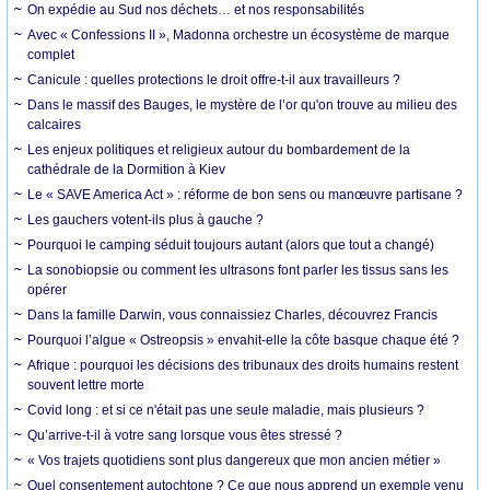
On expédie au Sud nos déchets… et nos responsabilités
Avec « Confessions II », Madonna orchestre un écosystème de marque
complet
Canicule : quelles protections le droit offre-t-il aux travailleurs ?
Dans le massif des Bauges, le mystère de l’or qu'on trouve au milieu des
calcaires
Les enjeux politiques et religieux autour du bombardement de la
cathédrale de la Dormition à Kiev
Le « SAVE America Act » : réforme de bon sens ou manœuvre partisane ?
Les gauchers votent-ils plus à gauche ?
Pourquoi le camping séduit toujours autant (alors que tout a changé)
La sonobiopsie ou comment les ultrasons font parler les tissus sans les
opérer
Dans la famille Darwin, vous connaissiez Charles, découvrez Francis
Pourquoi l’algue « Ostreopsis » envahit-elle la côte basque chaque été ?
Afrique : pourquoi les décisions des tribunaux des droits humains restent
souvent lettre morte
Covid long : et si ce n'était pas une seule maladie, mais plusieurs ?
Qu’arrive-t-il à votre sang lorsque vous êtes stressé ?
« Vos trajets quotidiens sont plus dangereux que mon ancien métier »
Quel consentement autochtone ? Ce que nous apprend un exemple venu