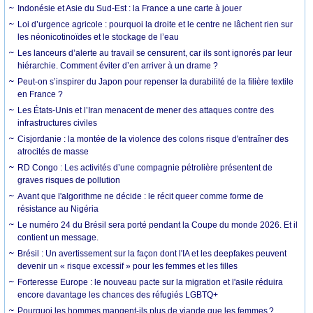
Indonésie et Asie du Sud-Est : la France a une carte à jouer
Loi d’urgence agricole : pourquoi la droite et le centre ne lâchent rien sur
les néonicotinoïdes et le stockage de l’eau
Les lanceurs d’alerte au travail se censurent, car ils sont ignorés par leur
hiérarchie. Comment éviter d’en arriver à un drame ?
Peut-on s’inspirer du Japon pour repenser la durabilité de la filière textile
en France ?
Les États-Unis et l’Iran menacent de mener des attaques contre des
infrastructures civiles
Cisjordanie : la montée de la violence des colons risque d'entraîner des
atrocités de masse
RD Congo : Les activités d’une compagnie pétrolière présentent de
graves risques de pollution
Avant que l'algorithme ne décide : le récit queer comme forme de
résistance au Nigéria
Le numéro 24 du Brésil sera porté pendant la Coupe du monde 2026. Et il
contient un message.
Brésil : Un avertissement sur la façon dont l'IA et les deepfakes peuvent
devenir un « risque excessif » pour les femmes et les filles
Forteresse Europe : le nouveau pacte sur la migration et l'asile réduira
encore davantage les chances des réfugiés LGBTQ+
Pourquoi les hommes mangent-ils plus de viande que les femmes ?