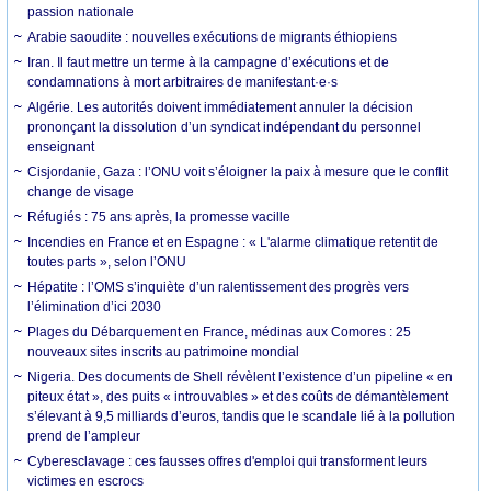
passion nationale
Arabie saoudite : nouvelles exécutions de migrants éthiopiens
Iran. Il faut mettre un terme à la campagne d’exécutions et de
condamnations à mort arbitraires de manifestant·e·s
Algérie. Les autorités doivent immédiatement annuler la décision
prononçant la dissolution d’un syndicat indépendant du personnel
enseignant
Cisjordanie, Gaza : l’ONU voit s’éloigner la paix à mesure que le conflit
change de visage
Réfugiés : 75 ans après, la promesse vacille
Incendies en France et en Espagne : « L'alarme climatique retentit de
toutes parts », selon l’ONU
Hépatite : l’OMS s’inquiète d’un ralentissement des progrès vers
l’élimination d’ici 2030
Plages du Débarquement en France, médinas aux Comores : 25
nouveaux sites inscrits au patrimoine mondial
Nigeria. Des documents de Shell révèlent l’existence d’un pipeline « en
piteux état », des puits « introuvables » et des coûts de démantèlement
s’élevant à 9,5 milliards d’euros, tandis que le scandale lié à la pollution
prend de l’ampleur
Cyberesclavage : ces fausses offres d'emploi qui transforment leurs
victimes en escrocs