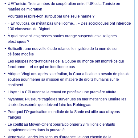
UE/Tunisie. Trois années de coopération entre l’UE et la Tunisie en
matière de migration
Pourquoi respire-t-on surtout par une seule narine ?
« En tout cas, ce n’était pas une licorne… » Des sociologues ont interrogé
130 chasseurs de Bigfoot
À quoi servent les grosses boules orange suspendues aux lignes
électriques ?
Botticelli : une nouvelle étude relance le mystère de la mort de son
célèbre modèle
Les équipes nord-africaines de la Coupe du monde ont montré ce qui
fonctionne… et ce qui ne fonctionne pas
Afrique. Vingt ans après sa création, la Cour africaine a besoin de plus de
soutien pour mener sa mission en matière de droits humains sur le
continent
Libye : La CPI autorise le renvoi en procès d’une première affaire
Myanmar. Plusieurs tragédies survenues en mer mettent en lumière les
choix désespérés que doivent faire les Rohingyas
Pourquoi l’Organisation mondiale de la Santé est utile aux citoyens
français
Le conflit au Moyen-Orient pourrait plonger 23 millions d’enfants
supplémentaires dans la pauvreté
Venezuela : après les secours d’urgence, le long chemin de la