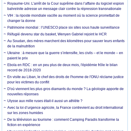
Royaume-Uni. L’arrêt de la Cour suprême dans l’affaire du logiciel espion
bahreïnite adresse un message clair contre la répression transnationale
VIH : la riposte mondiale vacille au moment où la science promettait de
changer la donne
Patrimoine mondial : l’UNESCO place six sites sous haute surveillance
Réfugié devenu star du basket, Wenyen Gabriel rejoint le HCR
Au Soudan, des mères marchent des kilomètres pour sauver leurs enfants
de la malnutrition
Ukraine : à mesure que la guerre s’intensifie, les civils – et le monde – en
paient le prix
Ebola en RDC : en un peu plus de deux mois, l'épidémie frôle le bilan
record de 2018-2020
En visite au Liban, le chef des droits de l'homme de l'ONU réclame justice
pour les victimes du conflit
D'où viennent les plus gros diamants du monde ? La géologie apporte de
nouvelles réponses
Ulysse aux mille ruses était-il aussi un athlète ?
Avec la loi d’urgence agricole, la France contrevient au droit international
sur les zones humides
De la télévision au tourisme : comment Camping Paradis transforme la
fiction en expérience