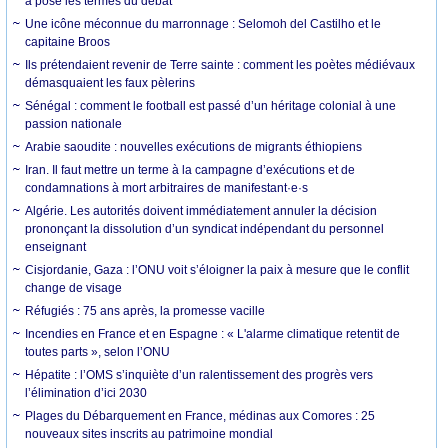
a posé les termes du débat
Une icône méconnue du marronnage : Selomoh del Castilho et le
capitaine Broos
Ils prétendaient revenir de Terre sainte : comment les poètes médiévaux
démasquaient les faux pèlerins
Sénégal : comment le football est passé d’un héritage colonial à une
passion nationale
Arabie saoudite : nouvelles exécutions de migrants éthiopiens
Iran. Il faut mettre un terme à la campagne d’exécutions et de
condamnations à mort arbitraires de manifestant·e·s
Algérie. Les autorités doivent immédiatement annuler la décision
prononçant la dissolution d’un syndicat indépendant du personnel
enseignant
Cisjordanie, Gaza : l’ONU voit s’éloigner la paix à mesure que le conflit
change de visage
Réfugiés : 75 ans après, la promesse vacille
Incendies en France et en Espagne : « L'alarme climatique retentit de
toutes parts », selon l’ONU
Hépatite : l’OMS s’inquiète d’un ralentissement des progrès vers
l’élimination d’ici 2030
Plages du Débarquement en France, médinas aux Comores : 25
nouveaux sites inscrits au patrimoine mondial