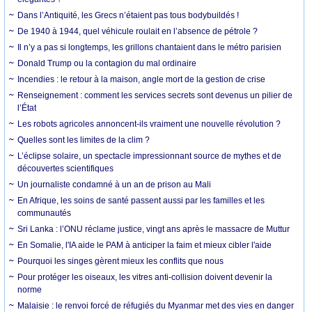
Dans l’Antiquité, les Grecs n’étaient pas tous bodybuildés !
De 1940 à 1944, quel véhicule roulait en l’absence de pétrole ?
Il n’y a pas si longtemps, les grillons chantaient dans le métro parisien
Donald Trump ou la contagion du mal ordinaire
Incendies : le retour à la maison, angle mort de la gestion de crise
Renseignement : comment les services secrets sont devenus un pilier de
l’État
Les robots agricoles annoncent-ils vraiment une nouvelle révolution ?
Quelles sont les limites de la clim ?
L’éclipse solaire, un spectacle impressionnant source de mythes et de
découvertes scientifiques
Un journaliste condamné à un an de prison au Mali
En Afrique, les soins de santé passent aussi par les familles et les
communautés
Sri Lanka : l’ONU réclame justice, vingt ans après le massacre de Muttur
En Somalie, l'IA aide le PAM à anticiper la faim et mieux cibler l'aide
Pourquoi les singes gèrent mieux les conflits que nous
Pour protéger les oiseaux, les vitres anti-collision doivent devenir la
norme
Malaisie : le renvoi forcé de réfugiés du Myanmar met des vies en danger