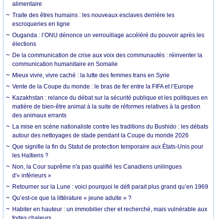
alimentaire
Traite des êtres humains : les nouveaux esclaves derrière les
escroqueries en ligne
Ouganda : l’ONU dénonce un verrouillage accéléré du pouvoir après les
élections
De la communication de crise aux voix des communautés : réinventer la
communication humanitaire en Somalie
Mieux vivre, vivre caché : la lutte des femmes trans en Syrie
Vente de la Coupe du monde : le bras de fer entre la FIFA et l’Europe
Kazakhstan : relance du débat sur la sécurité publique et les politiques en
matière de bien-être animal à la suite de réformes relatives à la gestion
des animaux errants
La mise en scène nationaliste contre les traditions du Bushido : les débats
autour des nettoyages de stade pendant la Coupe du monde 2026
Que signifie la fin du Statut de protection temporaire aux États-Unis pour
les Haïtiens ?
Non, la Cour suprême n'a pas qualifié les Canadiens unilingues
d'« inférieurs »
Retourner sur la Lune : voici pourquoi le défi parait plus grand qu’en 1969
Qu’est-ce que la littérature « jeune adulte » ?
Habiter en hauteur : un immobilier cher et recherché, mais vulnérable aux
fortes chaleurs