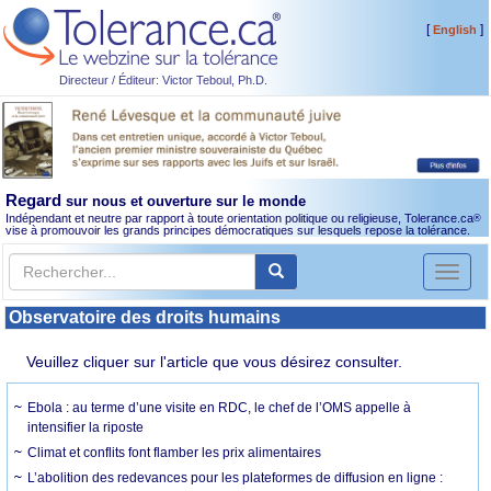
[
]
English
Directeur / Éditeur: Victor Teboul, Ph.D.
Regard
sur nous et ouverture sur le monde
Indépendant et neutre par rapport à toute orientation politique ou religieuse, Tolerance.ca
®
vise à promouvoir les grands principes démocratiques sur lesquels repose la tolérance.
Toggl
naviga
Observatoire des droits humains
Veuillez cliquer sur l'article que vous désirez consulter.
Ebola : au terme d’une visite en RDC, le chef de l’OMS appelle à
intensifier la riposte
Climat et conflits font flamber les prix alimentaires
L’abolition des redevances pour les plateformes de diffusion en ligne :