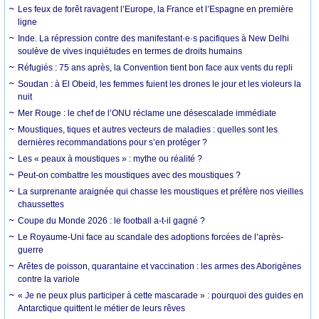
Les feux de forêt ravagent l’Europe, la France et l’Espagne en première
ligne
Inde. La répression contre des manifestant·e·s pacifiques à New Delhi
soulève de vives inquiétudes en termes de droits humains
Réfugiés : 75 ans après, la Convention tient bon face aux vents du repli
Soudan : à El Obeid, les femmes fuient les drones le jour et les violeurs la
nuit
Mer Rouge : le chef de l’ONU réclame une désescalade immédiate
Moustiques, tiques et autres vecteurs de maladies : quelles sont les
dernières recommandations pour s’en protéger ?
Les « peaux à moustiques » : mythe ou réalité ?
Peut-on combattre les moustiques avec des moustiques ?
La surprenante araignée qui chasse les moustiques et préfère nos vieilles
chaussettes
Coupe du Monde 2026 : le football a-t-il gagné ?
Le Royaume-Uni face au scandale des adoptions forcées de l’après-
guerre
Arêtes de poisson, quarantaine et vaccination : les armes des Aborigènes
contre la variole
« Je ne peux plus participer à cette mascarade » : pourquoi des guides en
Antarctique quittent le métier de leurs rêves