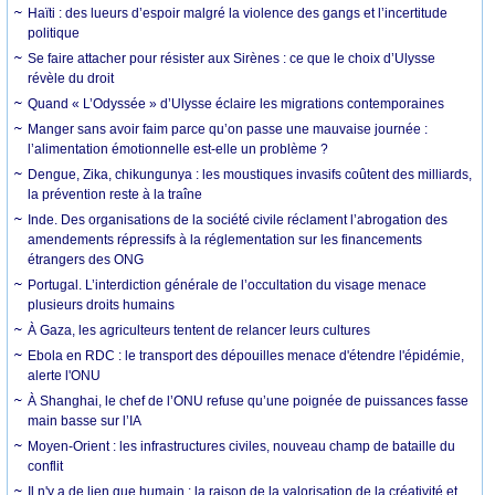
Haïti : des lueurs d’espoir malgré la violence des gangs et l’incertitude
politique
Se faire attacher pour résister aux Sirènes : ce que le choix d’Ulysse
révèle du droit
Quand « L’Odyssée » d’Ulysse éclaire les migrations contemporaines
Manger sans avoir faim parce qu’on passe une mauvaise journée :
l’alimentation émotionnelle est-elle un problème ?
Dengue, Zika, chikungunya : les moustiques invasifs coûtent des milliards,
la prévention reste à la traîne
Inde. Des organisations de la société civile réclament l’abrogation des
amendements répressifs à la réglementation sur les financements
étrangers des ONG
Portugal. L’interdiction générale de l’occultation du visage menace
plusieurs droits humains
À Gaza, les agriculteurs tentent de relancer leurs cultures
Ebola en RDC : le transport des dépouilles menace d'étendre l'épidémie,
alerte l'ONU
À Shanghai, le chef de l’ONU refuse qu’une poignée de puissances fasse
main basse sur l’IA
Moyen-Orient : les infrastructures civiles, nouveau champ de bataille du
conflit
Il n'y a de lien que humain : la raison de la valorisation de la créativité et