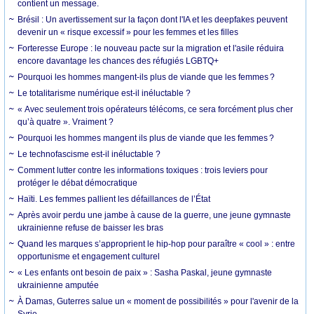
contient un message.
Brésil : Un avertissement sur la façon dont l'IA et les deepfakes peuvent
devenir un « risque excessif » pour les femmes et les filles
Forteresse Europe : le nouveau pacte sur la migration et l'asile réduira
encore davantage les chances des réfugiés LGBTQ+
Pourquoi les hommes mangent-ils plus de viande que les femmes ?
Le totalitarisme numérique est-il inéluctable ?
« Avec seulement trois opérateurs télécoms, ce sera forcément plus cher
qu’à quatre ». Vraiment ?
Pourquoi les hommes mangent ils plus de viande que les femmes ?
Le technofascisme est-il inéluctable ?
Comment lutter contre les informations toxiques : trois leviers pour
protéger le débat démocratique
Haïti. Les femmes pallient les défaillances de l’État
Après avoir perdu une jambe à cause de la guerre, une jeune gymnaste
ukrainienne refuse de baisser les bras
Quand les marques s’approprient le hip-hop pour paraître « cool » : entre
opportunisme et engagement culturel
« Les enfants ont besoin de paix » : Sasha Paskal, jeune gymnaste
ukrainienne amputée
À Damas, Guterres salue un « moment de possibilités » pour l'avenir de la