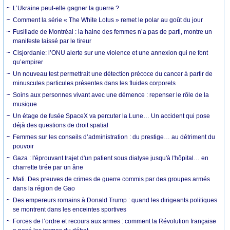
L’Ukraine peut-elle gagner la guerre ?
Comment la série « The White Lotus » remet le polar au goût du jour
Fusillade de Montréal : la haine des femmes n’a pas de parti, montre un
manifeste laissé par le tireur
Cisjordanie: l’ONU alerte sur une violence et une annexion qui ne font
qu’empirer
Un nouveau test permettrait une détection précoce du cancer à partir de
minuscules particules présentes dans les fluides corporels
Soins aux personnes vivant avec une démence : repenser le rôle de la
musique
Un étage de fusée SpaceX va percuter la Lune… Un accident qui pose
déjà des questions de droit spatial
Femmes sur les conseils d’administration : du prestige… au détriment du
pouvoir
Gaza : l'éprouvant trajet d'un patient sous dialyse jusqu'à l'hôpital… en
charrette tirée par un âne
Mali. Des preuves de crimes de guerre commis par des groupes armés
dans la région de Gao
Des empereurs romains à Donald Trump : quand les dirigeants politiques
se montrent dans les enceintes sportives
Forces de l’ordre et recours aux armes : comment la Révolution française