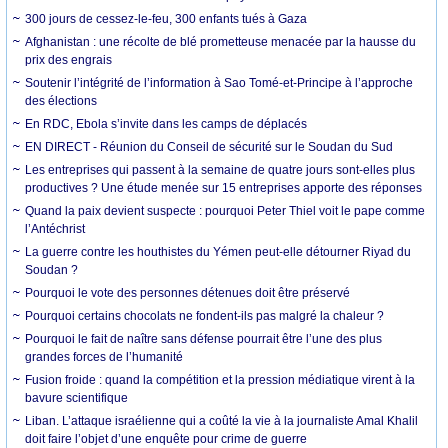
300 jours de cessez-le-feu, 300 enfants tués à Gaza
Afghanistan : une récolte de blé prometteuse menacée par la hausse du
prix des engrais
Soutenir l’intégrité de l’information à Sao Tomé-et-Principe à l’approche
des élections
En RDC, Ebola s’invite dans les camps de déplacés
EN DIRECT - Réunion du Conseil de sécurité sur le Soudan du Sud
Les entreprises qui passent à la semaine de quatre jours sont-elles plus
productives ? Une étude menée sur 15 entreprises apporte des réponses
Quand la paix devient suspecte : pourquoi Peter Thiel voit le pape comme
l’Antéchrist
La guerre contre les houthistes du Yémen peut-elle détourner Riyad du
Soudan ?
Pourquoi le vote des personnes détenues doit être préservé
Pourquoi certains chocolats ne fondent-ils pas malgré la chaleur ?
Pourquoi le fait de naître sans défense pourrait être l’une des plus
grandes forces de l’humanité
Fusion froide : quand la compétition et la pression médiatique virent à la
bavure scientifique
Liban. L’attaque israélienne qui a coûté la vie à la journaliste Amal Khalil
doit faire l’objet d’une enquête pour crime de guerre