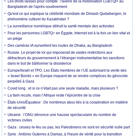
Les droits laissés pour compte : l'avenir de la mobilisation LGBTQI+ au
Bangladesh de l'après-soulèvement
Qu'est-ce qui explique la célébrité mondiale de Dimash Qudaibergen, le
phénomène culturel du Kazakhstan ?
La surveillance numérique détruit la santé mentale des activistes
Pour les personnes LGBTQ+ en Égypte, Internet est à la fois un lien vital et
un piège
Des caméras IA surveillent les routes de Dhaka, au Bangladesh
Russie. Le projet de loi qui imposerait de vastes restrictions aux
détracteurs du gouvernement à l’étranger instrumentalise les sanctions
dans le but de bâillonner la dissidence
Europe/Israël et TPO. Les États membres de l’UE autorisant la vente des
« Israel Bonds » en Europe risquent de se rendre complices du génocide
perpétré à Gaza
Covid long : et si ce n’était pas une seule maladie, mais plusieurs ?
La faim recule, mais l’Afrique reste l’épicentre de la crise
États-Unis/Équateur : De nombreux abus liés à la coopération en matière
de sécurité
Ukraine : l’ONU dénonce une hausse spectaculaire du nombre de
victimes civiles
Gaza : cessez-le-feu ou pas, les Palestiniens ne sont en sécurité nulle part
Syrie : António Guterres à Damas, à l'heure de vérité pour la transition