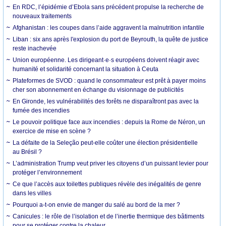
En RDC, l’épidémie d’Ebola sans précédent propulse la recherche de
nouveaux traitements
Afghanistan : les coupes dans l’aide aggravent la malnutrition infantile
Liban : six ans après l'explosion du port de Beyrouth, la quête de justice
reste inachevée
Union européenne. Les dirigeant·e·s européens doivent réagir avec
humanité et solidarité concernant la situation à Ceuta
Plateformes de SVOD : quand le consommateur est prêt à payer moins
cher son abonnement en échange du visionnage de publicités
En Gironde, les vulnérabilités des forêts ne disparaîtront pas avec la
fumée des incendies
Le pouvoir politique face aux incendies : depuis la Rome de Néron, un
exercice de mise en scène ?
La défaite de la Seleção peut-elle coûter une élection présidentielle
au Brésil ?
L’administration Trump veut priver les citoyens d’un puissant levier pour
protéger l’environnement
Ce que l’accès aux toilettes publiques révèle des inégalités de genre
dans les villes
Pourquoi a-t-on envie de manger du salé au bord de la mer ?
Canicules : le rôle de l’isolation et de l’inertie thermique des bâtiments
pour se protéger contre la chaleur