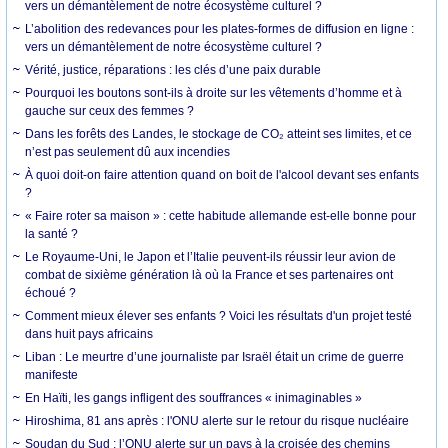
vers un démantèlement de notre écosystème culturel ?
L’abolition des redevances pour les plates-formes de diffusion en ligne :
vers un démantèlement de notre écosystème culturel ?
Vérité, justice, réparations : les clés d’une paix durable
Pourquoi les boutons sont-ils à droite sur les vêtements d’homme et à
gauche sur ceux des femmes ?
Dans les forêts des Landes, le stockage de CO₂ atteint ses limites, et ce
n’est pas seulement dû aux incendies
À quoi doit-on faire attention quand on boit de l'alcool devant ses enfants
?
« Faire roter sa maison » : cette habitude allemande est-elle bonne pour
la santé ?
Le Royaume-Uni, le Japon et l’Italie peuvent-ils réussir leur avion de
combat de sixième génération là où la France et ses partenaires ont
échoué ?
Comment mieux élever ses enfants ? Voici les résultats d'un projet testé
dans huit pays africains
Liban : Le meurtre d’une journaliste par Israël était un crime de guerre
manifeste
En Haïti, les gangs infligent des souffrances « inimaginables »
Hiroshima, 81 ans après : l'ONU alerte sur le retour du risque nucléaire
Soudan du Sud : l’ONU alerte sur un pays à la croisée des chemins