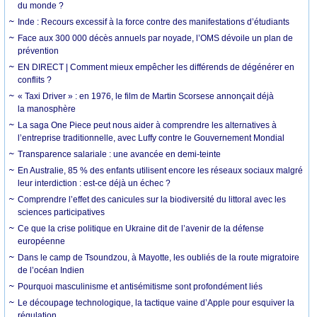
du monde ?
Inde : Recours excessif à la force contre des manifestations d’étudiants
Face aux 300 000 décès annuels par noyade, l’OMS dévoile un plan de
prévention
EN DIRECT | Comment mieux empêcher les différends de dégénérer en
conflits ?
« Taxi Driver » : en 1976, le film de Martin Scorsese annonçait déjà
la manosphère
La saga One Piece peut nous aider à comprendre les alternatives à
l’entreprise traditionnelle, avec Luffy contre le Gouvernement Mondial
Transparence salariale : une avancée en demi-teinte
En Australie, 85 % des enfants utilisent encore les réseaux sociaux malgré
leur interdiction : est-ce déjà un échec ?
Comprendre l’effet des canicules sur la biodiversité du littoral avec les
sciences participatives
Ce que la crise politique en Ukraine dit de l’avenir de la défense
européenne
Dans le camp de Tsoundzou, à Mayotte, les oubliés de la route migratoire
de l’océan Indien
Pourquoi masculinisme et antisémitisme sont profondément liés
Le découpage technologique, la tactique vaine d’Apple pour esquiver la
régulation