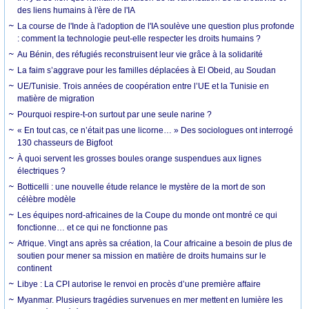
des liens humains à l'ère de l'IA
La course de l'Inde à l'adoption de l'IA soulève une question plus profonde
: comment la technologie peut-elle respecter les droits humains ?
Au Bénin, des réfugiés reconstruisent leur vie grâce à la solidarité
La faim s’aggrave pour les familles déplacées à El Obeid, au Soudan
UE/Tunisie. Trois années de coopération entre l’UE et la Tunisie en
matière de migration
Pourquoi respire-t-on surtout par une seule narine ?
« En tout cas, ce n’était pas une licorne… » Des sociologues ont interrogé
130 chasseurs de Bigfoot
À quoi servent les grosses boules orange suspendues aux lignes
électriques ?
Botticelli : une nouvelle étude relance le mystère de la mort de son
célèbre modèle
Les équipes nord-africaines de la Coupe du monde ont montré ce qui
fonctionne… et ce qui ne fonctionne pas
Afrique. Vingt ans après sa création, la Cour africaine a besoin de plus de
soutien pour mener sa mission en matière de droits humains sur le
continent
Libye : La CPI autorise le renvoi en procès d’une première affaire
Myanmar. Plusieurs tragédies survenues en mer mettent en lumière les