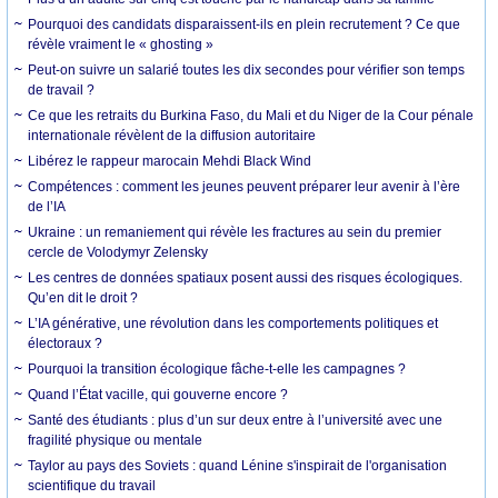
Pourquoi des candidats disparaissent-ils en plein recrutement ? Ce que
révèle vraiment le « ghosting »
Peut-on suivre un salarié toutes les dix secondes pour vérifier son temps
de travail ?
Ce que les retraits du Burkina Faso, du Mali et du Niger de la Cour pénale
internationale révèlent de la diffusion autoritaire
Libérez le rappeur marocain Mehdi Black Wind
Compétences : comment les jeunes peuvent préparer leur avenir à l’ère
de l’IA
Ukraine : un remaniement qui révèle les fractures au sein du premier
cercle de Volodymyr Zelensky
Les centres de données spatiaux posent aussi des risques écologiques.
Qu’en dit le droit ?
L’IA générative, une révolution dans les comportements politiques et
électoraux ?
Pourquoi la transition écologique fâche-t-elle les campagnes ?
Quand l’État vacille, qui gouverne encore ?
Santé des étudiants : plus d’un sur deux entre à l’université avec une
fragilité physique ou mentale
Taylor au pays des Soviets : quand Lénine s'inspirait de l'organisation
scientifique du travail