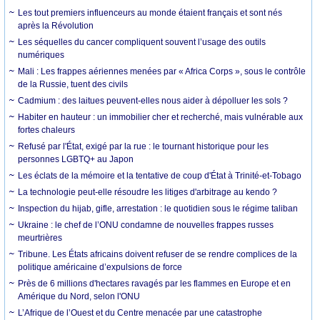
Les tout premiers influenceurs au monde étaient français et sont nés
après la Révolution
Les séquelles du cancer compliquent souvent l’usage des outils
numériques
Mali : Les frappes aériennes menées par « Africa Corps », sous le contrôle
de la Russie, tuent des civils
Cadmium : des laitues peuvent-elles nous aider à dépolluer les sols ?
Habiter en hauteur : un immobilier cher et recherché, mais vulnérable aux
fortes chaleurs
Refusé par l'État, exigé par la rue : le tournant historique pour les
personnes LGBTQ+ au Japon
Les éclats de la mémoire et la tentative de coup d'État à Trinité-et-Tobago
La technologie peut-elle résoudre les litiges d'arbitrage au kendo ?
Inspection du hijab, gifle, arrestation : le quotidien sous le régime taliban
Ukraine : le chef de l’ONU condamne de nouvelles frappes russes
meurtrières
Tribune. Les États africains doivent refuser de se rendre complices de la
politique américaine d’expulsions de force
Près de 6 millions d'hectares ravagés par les flammes en Europe et en
Amérique du Nord, selon l'ONU
L’Afrique de l’Ouest et du Centre menacée par une catastrophe