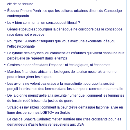
clé de sa fortune
Écouter Phnom Penh : ce que les cultures urbaines disent du Cambodge
contemporain
Le « bien commun », un concept post-libéral ?
Gènes et peuples : pourquoi la génétique ne corrobore pas le concept de
race dans notre espèce
Pourquoi l’IA vous dit toujours que vous avez une excellente idée, ou
l’effet sycophante
Le rythme des abysses, ou comment les créatures qui vivent dans une nuit
perpétuelle se repèrent dans le temps
Centres de données dans l’espace : ni écologiques, ni économes
Marchés financiers africains : les leçons de la crise russo-ukrainienne
pour mieux gérer les risques
Les avions ne volent pas grâce à la masculinité : pourquoi la société
perçoit la présence des femmes dans les transports comme une anomalie
De la dignité menstruelle à la sécurité numérique : comment les féministes
de terrain redéfinissent la justice de genre
Stratégies invisibles : comment la peur d'être démasqué façonne la vie en
ligne des personnes LGBTQ+ en Serbie
Le cas de Shakira Galíndez met en lumière une crise croissante pour les
demandeurs d'asile trans vénézuéliens aux USA