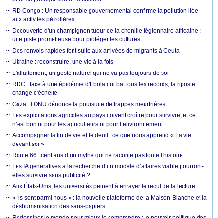
RD Congo : Un responsable gouvernemental confirme la pollution liée
aux activités pétrolières
Découverte d'un champignon tueur de la chenille légionnaire africaine :
une piste prometteuse pour protéger les cultures
Des renvois rapides font suite aux arrivées de migrants à Ceuta
Ukraine : reconstruire, une vie à la fois
L'allaitement, un geste naturel qui ne va pas toujours de soi
RDC : face à une épidémie d'Ebola qui bat tous les records, la riposte
change d'échelle
Gaza : l’ONU dénonce la poursuite de frappes meurtrières
Les exploitations agricoles au pays doivent croître pour survivre, et ce
n’est bon ni pour les agriculteurs ni pour l’environnement
Accompagner la fin de vie et le deuil : ce que nous apprend « La vie
devant soi »
Route 66 : cent ans d’un mythe qui ne raconte pas toute l’histoire
Les IA génératives à la recherche d’un modèle d’affaires viable pourront-
elles survivre sans publicité ?
Aux États-Unis, les universités peinent à enrayer le recul de la lecture
« Ils sont parmi nous » : la nouvelle plateforme de la Maison-Blanche et la
déshumanisation des sans-papiers
Redessiner le monde pour mieux le comprendre : le pouvoir politique des