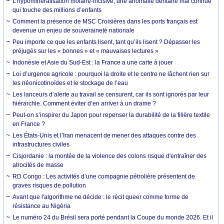
L’hypominéralisation molaire-incisive, une anomalie dentaire mal connue
qui touche des millions d’enfants
Comment la présence de MSC Croisières dans les ports français est
devenue un enjeu de souveraineté nationale
Peu importe ce que les enfants lisent, tant qu’ils lisent ? Dépasser les
préjugés sur les « bonnes » et « mauvaises lectures »
Indonésie et Asie du Sud-Est : la France a une carte à jouer
Loi d’urgence agricole : pourquoi la droite et le centre ne lâchent rien sur
les néonicotinoïdes et le stockage de l’eau
Les lanceurs d’alerte au travail se censurent, car ils sont ignorés par leur
hiérarchie. Comment éviter d’en arriver à un drame ?
Peut-on s’inspirer du Japon pour repenser la durabilité de la filière textile
en France ?
Les États-Unis et l’Iran menacent de mener des attaques contre des
infrastructures civiles
Cisjordanie : la montée de la violence des colons risque d'entraîner des
atrocités de masse
RD Congo : Les activités d’une compagnie pétrolière présentent de
graves risques de pollution
Avant que l'algorithme ne décide : le récit queer comme forme de
résistance au Nigéria
Le numéro 24 du Brésil sera porté pendant la Coupe du monde 2026. Et il