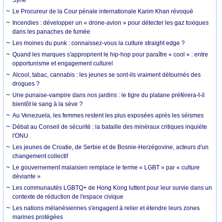
Syrie
Le Procureur de la Cour pénale internationale Karim Khan révoqué
Incendies : développer un « drone-avion » pour détecter les gaz toxiques
dans les panaches de fumée
Les moines du punk : connaissez-vous la culture straight edge ?
Quand les marques s'approprient le hip-hop pour paraître « cool » : entre
opportunisme et engagement culturel
Alcool, tabac, cannabis : les jeunes se sont-ils vraiment détournés des
drogues ?
Une punaise-vampire dans nos jardins : le tigre du platane préférera-t-il
bientôt le sang à la sève ?
Au Venezuela, les femmes restent les plus exposées après les séismes
Débat au Conseil de sécurité : la bataille des minéraux critiques inquiète
l'ONU
Les jeunes de Croatie, de Serbie et de Bosnie-Herzégovine, acteurs d'un
changement collectif
Le gouvernement malaisien remplace le terme « LGBT » par « culture
déviante »
Les communautés LGBTQ+ de Hong Kong luttent pour leur survie dans un
contexte de réduction de l'espace civique
Les nations mélanésiennes s'engagent à relier et étendre leurs zones
marines protégées