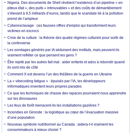
Nigeria. Des documents de Shell révèlent l’existence d’un pipeline « en
piteux état », des puits « introuvables » et des coûts de démantèlement
s’élevant à 9,5 milliards d’euros, tandis que le scandale lié à la pollution
prend de l’ampleur
Cyberesclavage : ces fausses offres d'emploi qui transforment leurs
victimes en escrocs
Crise de la culture : la théorie des quatre régimes culturels pour sortir de
la controverse
Les sondages générés par IA séduisent des instituts, mais peuvent-ils
vraiment refléter ce que pensent les gens ?
Être rejeté par les autres fait mal : aider enfants et ados à rebondir quand
ils sont mis de côté
Comment X est devenu l’un des théâtres de la guerre en Ukraine
La « vibecoding fatigue » : épuisés par l’IA, les développeurs
informatiques inventent leurs propres parades
Ce que les techniques de chasse des rapaces pourraient nous apprendre
sur les dinosaures
Les feux de forêt menacent-ils les installations gazières ?
Incendies en Gironde : la logistique au cœur de l’évacuation massive
d’une population
Nouveau symbole nutritionnel au Canada : aidera-t-il vraiment les
consommateurs à mieux choisir ?