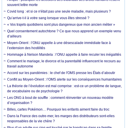
souvent lettre morte
Covid long : et si ce n'était pas une seule maladie, mais plusieurs ?
Qu’arrive-t-il à votre sang lorsque vous êtes stressé ?
« Vos trajets quotidiens sont plus dangereux que mon ancien métier »
Quel consentement autochtone ? Ce que nous apprend un exemple venu
d’ailleurs
Moyen-Orient : l’ONU appelle à une désescalade immédiate face à
l’extension des hostilités
Hommage à Nelson Mandela : l’ONU appelle à faire reculer les inégalités
Comment le mariage, le divorce et la parentalité influencent le recours au
travail autonome
Accord sur les pandémies : le chef de l'OMS presse les États d’aboutir
Conflit au Moyen-Orient : l’OMS alerte sur les conséquences humanitaires
La théorie de l’évolution est mal comprise : est-ce un problème de langue,
de vocabulaire ou de psychologie ?
Les ONG à bout de souffle : comment réinventer un nouveau modèle
d’organisation ?
Billes, cartes Pokémon… Pourquoi les enfants aiment faire du troc
Dans la France des outre-mer, les marges des distributeurs sont-elles
responsables de la vie chère ?
Plus d’un adulte sur cinq est touché par le handicap dans sa famille