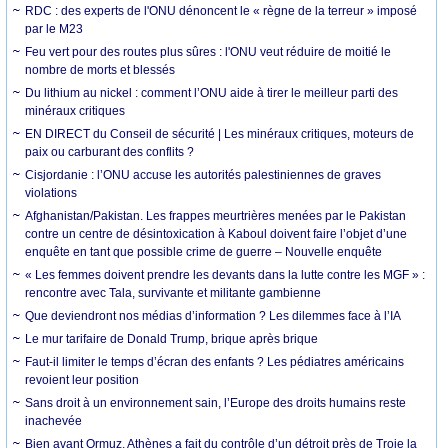
RDC : des experts de l'ONU dénoncent le « règne de la terreur » imposé
par le M23
Feu vert pour des routes plus sûres : l'ONU veut réduire de moitié le
nombre de morts et blessés
Du lithium au nickel : comment l’ONU aide à tirer le meilleur parti des
minéraux critiques
EN DIRECT du Conseil de sécurité | Les minéraux critiques, moteurs de
paix ou carburant des conflits ?
Cisjordanie : l’ONU accuse les autorités palestiniennes de graves
violations
Afghanistan/Pakistan. Les frappes meurtrières menées par le Pakistan
contre un centre de désintoxication à Kaboul doivent faire l’objet d’une
enquête en tant que possible crime de guerre – Nouvelle enquête
« Les femmes doivent prendre les devants dans la lutte contre les MGF » :
rencontre avec Tala, survivante et militante gambienne
Que deviendront nos médias d’information ? Les dilemmes face à l’IA
Le mur tarifaire de Donald Trump, brique après brique
Faut-il limiter le temps d’écran des enfants ? Les pédiatres américains
revoient leur position
Sans droit à un environnement sain, l’Europe des droits humains reste
inachevée
Bien avant Ormuz, Athènes a fait du contrôle d’un détroit près de Troie la