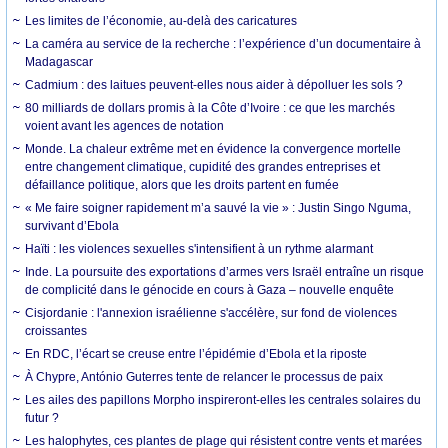
Les limites de l’économie, au-delà des caricatures
La caméra au service de la recherche : l’expérience d’un documentaire à
Madagascar
Cadmium : des laitues peuvent-elles nous aider à dépolluer les sols ?
80 milliards de dollars promis à la Côte d’Ivoire : ce que les marchés
voient avant les agences de notation
Monde. La chaleur extrême met en évidence la convergence mortelle
entre changement climatique, cupidité des grandes entreprises et
défaillance politique, alors que les droits partent en fumée
« Me faire soigner rapidement m’a sauvé la vie » : Justin Singo Nguma,
survivant d’Ebola
Haïti : les violences sexuelles s'intensifient à un rythme alarmant
Inde. La poursuite des exportations d’armes vers Israël entraîne un risque
de complicité dans le génocide en cours à Gaza – nouvelle enquête
Cisjordanie : l'annexion israélienne s'accélère, sur fond de violences
croissantes
En RDC, l’écart se creuse entre l’épidémie d’Ebola et la riposte
À Chypre, António Guterres tente de relancer le processus de paix
Les ailes des papillons Morpho inspireront-elles les centrales solaires du
futur ?
Les halophytes, ces plantes de plage qui résistent contre vents et marées