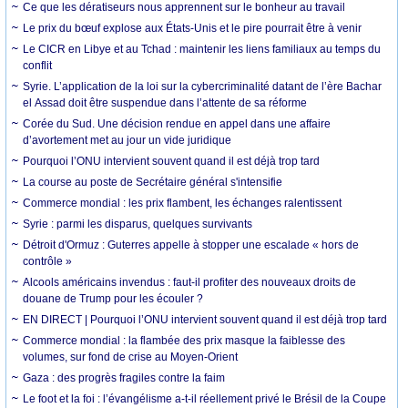
Ce que les dératiseurs nous apprennent sur le bonheur au travail
Le prix du bœuf explose aux États-Unis et le pire pourrait être à venir
Le CICR en Libye et au Tchad : maintenir les liens familiaux au temps du
conflit
Syrie. L’application de la loi sur la cybercriminalité datant de l’ère Bachar
el Assad doit être suspendue dans l’attente de sa réforme
Corée du Sud. Une décision rendue en appel dans une affaire
d’avortement met au jour un vide juridique
Pourquoi l’ONU intervient souvent quand il est déjà trop tard
La course au poste de Secrétaire général s'intensifie
Commerce mondial : les prix flambent, les échanges ralentissent
Syrie : parmi les disparus, quelques survivants
Détroit d'Ormuz : Guterres appelle à stopper une escalade « hors de
contrôle »
Alcools américains invendus : faut-il profiter des nouveaux droits de
douane de Trump pour les écouler ?
EN DIRECT | Pourquoi l’ONU intervient souvent quand il est déjà trop tard
Commerce mondial : la flambée des prix masque la faiblesse des
volumes, sur fond de crise au Moyen-Orient
Gaza : des progrès fragiles contre la faim
Le foot et la foi : l’évangélisme a-t-il réellement privé le Brésil de la Coupe