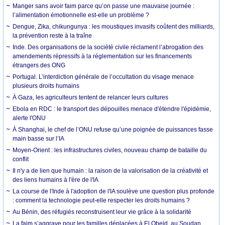
Manger sans avoir faim parce qu’on passe une mauvaise journée :
l’alimentation émotionnelle est-elle un problème ?
Dengue, Zika, chikungunya : les moustiques invasifs coûtent des milliards,
la prévention reste à la traîne
Inde. Des organisations de la société civile réclament l’abrogation des
amendements répressifs à la réglementation sur les financements
étrangers des ONG
Portugal. L’interdiction générale de l’occultation du visage menace
plusieurs droits humains
À Gaza, les agriculteurs tentent de relancer leurs cultures
Ebola en RDC : le transport des dépouilles menace d'étendre l'épidémie,
alerte l'ONU
À Shanghai, le chef de l’ONU refuse qu’une poignée de puissances fasse
main basse sur l’IA
Moyen-Orient : les infrastructures civiles, nouveau champ de bataille du
conflit
Il n'y a de lien que humain : la raison de la valorisation de la créativité et
des liens humains à l'ère de l'IA
La course de l'Inde à l'adoption de l'IA soulève une question plus profonde
: comment la technologie peut-elle respecter les droits humains ?
Au Bénin, des réfugiés reconstruisent leur vie grâce à la solidarité
La faim s’aggrave pour les familles déplacées à El Obeid, au Soudan