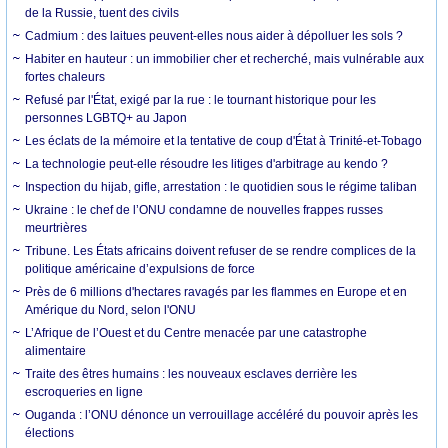
de la Russie, tuent des civils
Cadmium : des laitues peuvent-elles nous aider à dépolluer les sols ?
Habiter en hauteur : un immobilier cher et recherché, mais vulnérable aux
fortes chaleurs
Refusé par l'État, exigé par la rue : le tournant historique pour les
personnes LGBTQ+ au Japon
Les éclats de la mémoire et la tentative de coup d'État à Trinité-et-Tobago
La technologie peut-elle résoudre les litiges d'arbitrage au kendo ?
Inspection du hijab, gifle, arrestation : le quotidien sous le régime taliban
Ukraine : le chef de l’ONU condamne de nouvelles frappes russes
meurtrières
Tribune. Les États africains doivent refuser de se rendre complices de la
politique américaine d’expulsions de force
Près de 6 millions d'hectares ravagés par les flammes en Europe et en
Amérique du Nord, selon l'ONU
L’Afrique de l’Ouest et du Centre menacée par une catastrophe
alimentaire
Traite des êtres humains : les nouveaux esclaves derrière les
escroqueries en ligne
Ouganda : l’ONU dénonce un verrouillage accéléré du pouvoir après les
élections