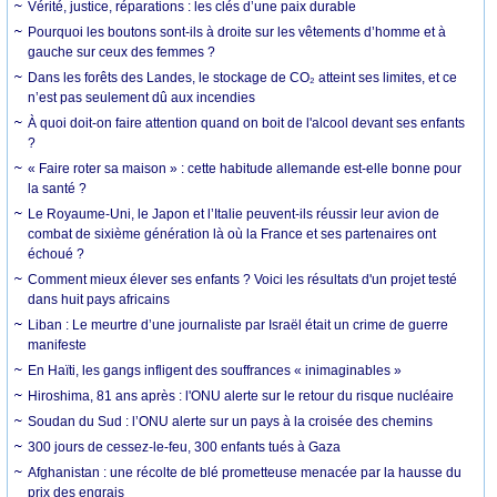
Vérité, justice, réparations : les clés d’une paix durable
Pourquoi les boutons sont-ils à droite sur les vêtements d’homme et à
gauche sur ceux des femmes ?
Dans les forêts des Landes, le stockage de CO₂ atteint ses limites, et ce
n’est pas seulement dû aux incendies
À quoi doit-on faire attention quand on boit de l'alcool devant ses enfants
?
« Faire roter sa maison » : cette habitude allemande est-elle bonne pour
la santé ?
Le Royaume-Uni, le Japon et l’Italie peuvent-ils réussir leur avion de
combat de sixième génération là où la France et ses partenaires ont
échoué ?
Comment mieux élever ses enfants ? Voici les résultats d'un projet testé
dans huit pays africains
Liban : Le meurtre d’une journaliste par Israël était un crime de guerre
manifeste
En Haïti, les gangs infligent des souffrances « inimaginables »
Hiroshima, 81 ans après : l'ONU alerte sur le retour du risque nucléaire
Soudan du Sud : l’ONU alerte sur un pays à la croisée des chemins
300 jours de cessez-le-feu, 300 enfants tués à Gaza
Afghanistan : une récolte de blé prometteuse menacée par la hausse du
prix des engrais