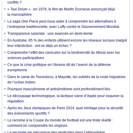
conflits ?
« Taxi Driver » : en 1976, le film de Martin Scorsese annonçait déjà
la manosphère
La saga One Piece peut nous aider à comprendre les alternatives à
l’entreprise traditionnelle, avec Luffy contre le Gouvernement Mondial
Transparence salariale : une avancée en demi-teinte
En Australie, 85 % des enfants utilisent encore les réseaux sociaux malgré
leur interdiction : est-ce déjà un échec ?
Comprendre l’effet des canicules sur la biodiversité du littoral avec les
sciences participatives
Ce que la crise politique en Ukraine dit de l’avenir de la défense
européenne
Dans le camp de Tsoundzou, à Mayotte, les oubliés de la route migratoire
de l’océan Indien
Pourquoi masculinisme et antisémitisme sont profondément liés
Le découpage technologique, la tactique vaine d’Apple pour esquiver la
régulation
Après les Jeux olympiques de Paris 2024, quel héritage pour la sécurité
des évènements sportifs ?
Le racisme à la Coupe du monde de football est une triste réalité :
comment en comprendre les origines
La seconde vie méconnue des pesticides dans l’atmosphère