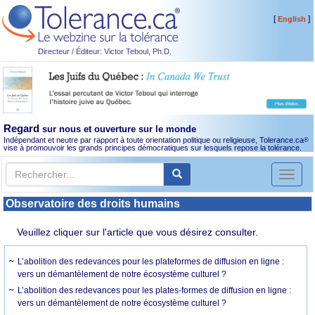
[
]
English
Directeur / Éditeur: Victor Teboul, Ph.D.
Regard
sur nous et ouverture sur le monde
Indépendant et neutre par rapport à toute orientation politique ou religieuse, Tolerance.ca
®
vise à promouvoir les grands principes démocratiques sur lesquels repose la tolérance.
Toggl
naviga
Observatoire des droits humains
Veuillez cliquer sur l'article que vous désirez consulter.
L’abolition des redevances pour les plateformes de diffusion en ligne :
vers un démantèlement de notre écosystème culturel ?
L’abolition des redevances pour les plates-formes de diffusion en ligne :
vers un démantèlement de notre écosystème culturel ?