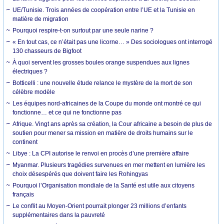
UE/Tunisie. Trois années de coopération entre l’UE et la Tunisie en
matière de migration
Pourquoi respire-t-on surtout par une seule narine ?
« En tout cas, ce n’était pas une licorne… » Des sociologues ont interrogé
130 chasseurs de Bigfoot
À quoi servent les grosses boules orange suspendues aux lignes
électriques ?
Botticelli : une nouvelle étude relance le mystère de la mort de son
célèbre modèle
Les équipes nord-africaines de la Coupe du monde ont montré ce qui
fonctionne… et ce qui ne fonctionne pas
Afrique. Vingt ans après sa création, la Cour africaine a besoin de plus de
soutien pour mener sa mission en matière de droits humains sur le
continent
Libye : La CPI autorise le renvoi en procès d’une première affaire
Myanmar. Plusieurs tragédies survenues en mer mettent en lumière les
choix désespérés que doivent faire les Rohingyas
Pourquoi l’Organisation mondiale de la Santé est utile aux citoyens
français
Le conflit au Moyen-Orient pourrait plonger 23 millions d’enfants
supplémentaires dans la pauvreté