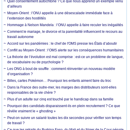
Quel consentement autochtone ? Ce que nous apprend un exemple venu
d’ailleurs
Moyen-Orient : l’ONU appelle à une désescalade immédiate face à
l’extension des hostilités
Hommage à Nelson Mandela : l’ONU appelle à faire reculer les inégalités
Comment le mariage, le divorce et la parentalité influencent le recours au
travail autonome
Accord sur les pandémies : le chef de l'OMS presse les États d’aboutir
Conflit au Moyen-Orient : l’OMS alerte sur les conséquences humanitaires
La théorie de l’évolution est mal comprise : est-ce un problème de langue,
de vocabulaire ou de psychologie ?
Les ONG à bout de souffle : comment réinventer un nouveau modèle
d’organisation ?
Billes, cartes Pokémon… Pourquoi les enfants aiment faire du troc
Dans la France des outre-mer, les marges des distributeurs sont-elles
responsables de la vie chère ?
Plus d’un adulte sur cinq est touché par le handicap dans sa famille
Pourquoi des candidats disparaissent-ils en plein recrutement ? Ce que
révèle vraiment le « ghosting »
Peut-on suivre un salarié toutes les dix secondes pour vérifier son temps
de travail ?
Ce que les retraits du Burkina Faso, du Mali et du Niger de la Cour pénale