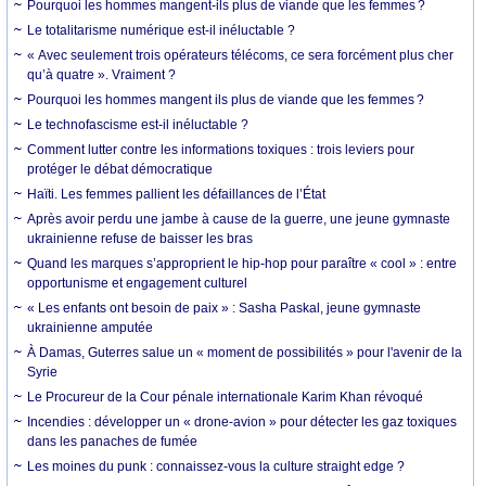
Pourquoi les hommes mangent-ils plus de viande que les femmes ?
Le totalitarisme numérique est-il inéluctable ?
« Avec seulement trois opérateurs télécoms, ce sera forcément plus cher
qu’à quatre ». Vraiment ?
Pourquoi les hommes mangent ils plus de viande que les femmes ?
Le technofascisme est-il inéluctable ?
Comment lutter contre les informations toxiques : trois leviers pour
protéger le débat démocratique
Haïti. Les femmes pallient les défaillances de l’État
Après avoir perdu une jambe à cause de la guerre, une jeune gymnaste
ukrainienne refuse de baisser les bras
Quand les marques s’approprient le hip-hop pour paraître « cool » : entre
opportunisme et engagement culturel
« Les enfants ont besoin de paix » : Sasha Paskal, jeune gymnaste
ukrainienne amputée
À Damas, Guterres salue un « moment de possibilités » pour l'avenir de la
Syrie
Le Procureur de la Cour pénale internationale Karim Khan révoqué
Incendies : développer un « drone-avion » pour détecter les gaz toxiques
dans les panaches de fumée
Les moines du punk : connaissez-vous la culture straight edge ?