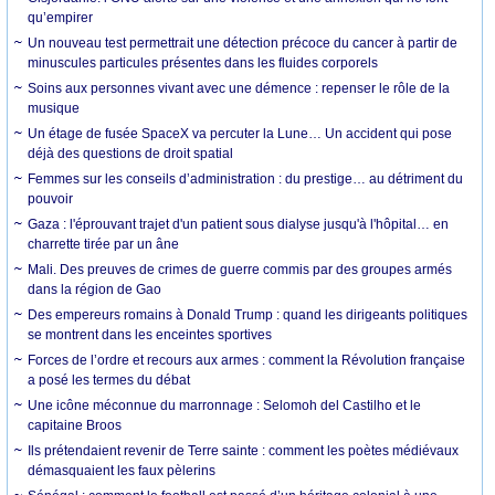
qu’empirer
Un nouveau test permettrait une détection précoce du cancer à partir de
minuscules particules présentes dans les fluides corporels
Soins aux personnes vivant avec une démence : repenser le rôle de la
musique
Un étage de fusée SpaceX va percuter la Lune… Un accident qui pose
déjà des questions de droit spatial
Femmes sur les conseils d’administration : du prestige… au détriment du
pouvoir
Gaza : l'éprouvant trajet d'un patient sous dialyse jusqu'à l'hôpital… en
charrette tirée par un âne
Mali. Des preuves de crimes de guerre commis par des groupes armés
dans la région de Gao
Des empereurs romains à Donald Trump : quand les dirigeants politiques
se montrent dans les enceintes sportives
Forces de l’ordre et recours aux armes : comment la Révolution française
a posé les termes du débat
Une icône méconnue du marronnage : Selomoh del Castilho et le
capitaine Broos
Ils prétendaient revenir de Terre sainte : comment les poètes médiévaux
démasquaient les faux pèlerins