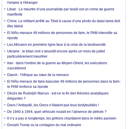
l'emploi à l'étranger
Liban : Le meurtre d’une journaliste par Israël est un crime de guerre
manifeste
Chine. Le militant arrêté au Tibet à cause d’une photo du dalaï-lama doit
être libéré
El Niño menace 49 millions de personnes de faim, le PAM intensifie sa
riposte
Les Africains en première ligne face à la crise de la biodiversité
Ukraine : le bilan civil s’alourdit encore après un mois de juillet
particulièrement meurtrier
Iran : dans l'ombre de la guerre au Moyen-Orient, les exécutions
s'accélèrent
Daech : l'Afrique au cœur de la menace
El Niño menace de faire basculer 49 millions de personnes dans la faim :
le PAM renforce sa riposte
Décès de Rudolph Marcus : est-ce la fin des théories analytiques
élégantes ?
Dans l’Antiquité, les Grecs n’étaient pas tous bodybuildés !
De 1940 à 1944, quel véhicule roulait en l’absence de pétrole ?
Il n’y a pas si longtemps, les grillons chantaient dans le métro parisien
Donald Trump ou la contagion du mal ordinaire