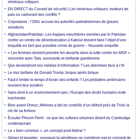
minéraux critiques
EN DIRECT du Conseil de sécurité | Les minéraux critiques, moteurs de
paix ou carburant des conflits ?
Cisjordanie : l’ONU accuse les autorités palestiniennes de graves
violations
Afghanistan/Pakistan. Les frappes meurtrières menées par le Pakistan
contre un centre de désintoxication à Kaboul doivent faire l’objet d’une
enquête en tant que possible crime de guerre – Nouvelle enquête
« Les femmes doivent prendre les devants dans la lutte contre les MGF » :
rencontre avec Tala, survivante et militante gambienne
Que deviendront nos médias d’information ? Les dilemmes face à l’IA
Le mur tarifaire de Donald Trump, brique après brique
Faut-il limiter le temps d’écran des enfants ? Les pédiatres américains
revoient leur position
Sans droit à un environnement sain, l’Europe des droits humains reste
inachevée
Bien avant Ormuz, Athènes a fait du contrôle d’un détroit près de Troie la
clé de sa fortune
Écouter Phnom Penh : ce que les cultures urbaines disent du Cambodge
contemporain
Le « bien commun », un concept post-libéral ?
Gènes et peuples : pourquoi la génétique ne corrobore pas le concept de