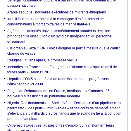
Sénégal : comment le football est passé d’un héritage colonial à une
passion nationale
Arabie saoudite : nouvelles exécutions de migrants éthiopiens
Iran. Il faut mettre un terme à la campagne d’exécutions et de
condamnations à mort arbitraires de manifestant·e·s
Algérie. Les autorités doivent immédiatement annuler la décision
prononçant la dissolution d’un syndicat indépendant du personnel
enseignant
Cisjordanie, Gaza : l’ONU voit s’éloigner la paix à mesure que le conflit
change de visage
Réfugiés : 75 ans après, la promesse vacille
Incendies en France et en Espagne : « L'alarme climatique retentit de
toutes parts », selon l’ONU
Hépatite : l’OMS s’inquiète d’un ralentissement des progrès vers
l’élimination d’ici 2030
Plages du Débarquement en France, médinas aux Comores : 25
nouveaux sites inscrits au patrimoine mondial
Nigeria. Des documents de Shell révèlent l’existence d’un pipeline « en
piteux état », des puits « introuvables » et des coûts de démantèlement
s’élevant à 9,5 milliards d’euros, tandis que le scandale lié à la pollution
prend de l’ampleur
Cyberesclavage : ces fausses offres d'emploi qui transforment leurs
victimes en escrocs