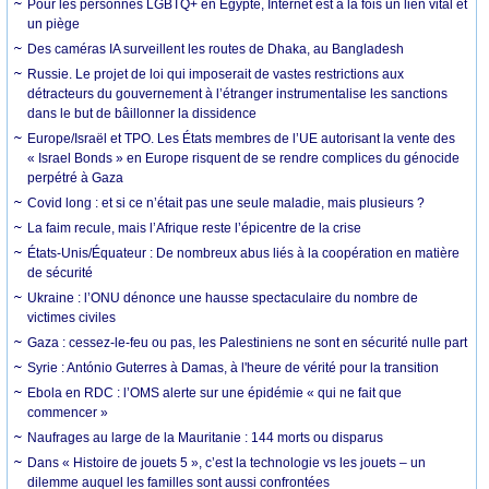
Pour les personnes LGBTQ+ en Égypte, Internet est à la fois un lien vital et
un piège
Des caméras IA surveillent les routes de Dhaka, au Bangladesh
Russie. Le projet de loi qui imposerait de vastes restrictions aux
détracteurs du gouvernement à l’étranger instrumentalise les sanctions
dans le but de bâillonner la dissidence
Europe/Israël et TPO. Les États membres de l’UE autorisant la vente des
« Israel Bonds » en Europe risquent de se rendre complices du génocide
perpétré à Gaza
Covid long : et si ce n’était pas une seule maladie, mais plusieurs ?
La faim recule, mais l’Afrique reste l’épicentre de la crise
États-Unis/Équateur : De nombreux abus liés à la coopération en matière
de sécurité
Ukraine : l’ONU dénonce une hausse spectaculaire du nombre de
victimes civiles
Gaza : cessez-le-feu ou pas, les Palestiniens ne sont en sécurité nulle part
Syrie : António Guterres à Damas, à l'heure de vérité pour la transition
Ebola en RDC : l’OMS alerte sur une épidémie « qui ne fait que
commencer »
Naufrages au large de la Mauritanie : 144 morts ou disparus
Dans « Histoire de jouets 5 », c’est la technologie vs les jouets – un
dilemme auquel les familles sont aussi confrontées