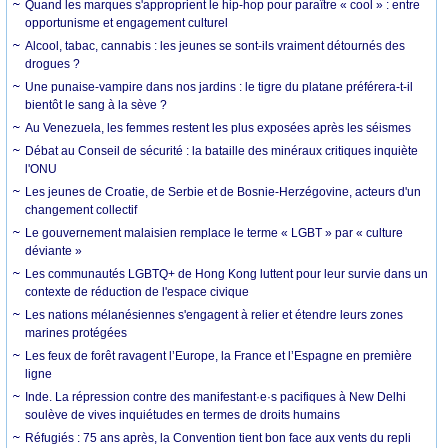
Quand les marques s'approprient le hip-hop pour paraître « cool » : entre
opportunisme et engagement culturel
Alcool, tabac, cannabis : les jeunes se sont-ils vraiment détournés des
drogues ?
Une punaise-vampire dans nos jardins : le tigre du platane préférera-t-il
bientôt le sang à la sève ?
Au Venezuela, les femmes restent les plus exposées après les séismes
Débat au Conseil de sécurité : la bataille des minéraux critiques inquiète
l'ONU
Les jeunes de Croatie, de Serbie et de Bosnie-Herzégovine, acteurs d'un
changement collectif
Le gouvernement malaisien remplace le terme « LGBT » par « culture
déviante »
Les communautés LGBTQ+ de Hong Kong luttent pour leur survie dans un
contexte de réduction de l'espace civique
Les nations mélanésiennes s'engagent à relier et étendre leurs zones
marines protégées
Les feux de forêt ravagent l’Europe, la France et l’Espagne en première
ligne
Inde. La répression contre des manifestant·e·s pacifiques à New Delhi
soulève de vives inquiétudes en termes de droits humains
Réfugiés : 75 ans après, la Convention tient bon face aux vents du repli