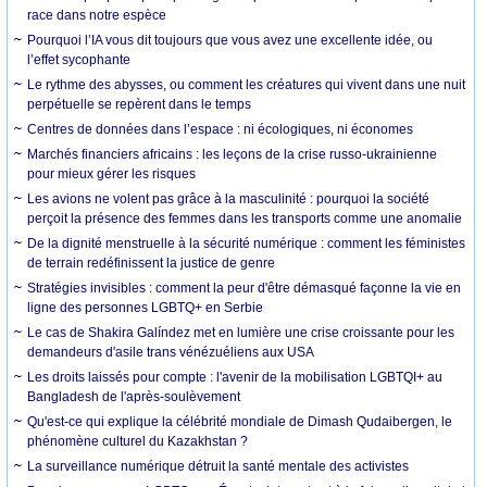
race dans notre espèce
Pourquoi l’IA vous dit toujours que vous avez une excellente idée, ou
l’effet sycophante
Le rythme des abysses, ou comment les créatures qui vivent dans une nuit
perpétuelle se repèrent dans le temps
Centres de données dans l’espace : ni écologiques, ni économes
Marchés financiers africains : les leçons de la crise russo-ukrainienne
pour mieux gérer les risques
Les avions ne volent pas grâce à la masculinité : pourquoi la société
perçoit la présence des femmes dans les transports comme une anomalie
De la dignité menstruelle à la sécurité numérique : comment les féministes
de terrain redéfinissent la justice de genre
Stratégies invisibles : comment la peur d'être démasqué façonne la vie en
ligne des personnes LGBTQ+ en Serbie
Le cas de Shakira Galíndez met en lumière une crise croissante pour les
demandeurs d'asile trans vénézuéliens aux USA
Les droits laissés pour compte : l'avenir de la mobilisation LGBTQI+ au
Bangladesh de l'après-soulèvement
Qu'est-ce qui explique la célébrité mondiale de Dimash Qudaibergen, le
phénomène culturel du Kazakhstan ?
La surveillance numérique détruit la santé mentale des activistes