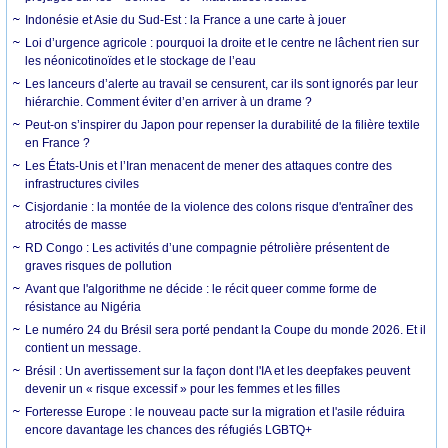
Indonésie et Asie du Sud-Est : la France a une carte à jouer
Loi d’urgence agricole : pourquoi la droite et le centre ne lâchent rien sur
les néonicotinoïdes et le stockage de l’eau
Les lanceurs d’alerte au travail se censurent, car ils sont ignorés par leur
hiérarchie. Comment éviter d’en arriver à un drame ?
Peut-on s’inspirer du Japon pour repenser la durabilité de la filière textile
en France ?
Les États-Unis et l’Iran menacent de mener des attaques contre des
infrastructures civiles
Cisjordanie : la montée de la violence des colons risque d'entraîner des
atrocités de masse
RD Congo : Les activités d’une compagnie pétrolière présentent de
graves risques de pollution
Avant que l'algorithme ne décide : le récit queer comme forme de
résistance au Nigéria
Le numéro 24 du Brésil sera porté pendant la Coupe du monde 2026. Et il
contient un message.
Brésil : Un avertissement sur la façon dont l'IA et les deepfakes peuvent
devenir un « risque excessif » pour les femmes et les filles
Forteresse Europe : le nouveau pacte sur la migration et l'asile réduira
encore davantage les chances des réfugiés LGBTQ+