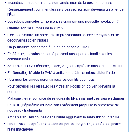
Incendies : le retour à la maison, angle mort de la gestion de crise
Renseignement : comment les services secrets sont devenus un pilier de
l’État
Les robots agricoles annoncent-ils vraiment une nouvelle révolution ?
Quelles sont les limites de la clim ?
L’éclipse solaire, un spectacle impressionnant source de mythes et de
découvertes scientifiques
Un journaliste condamné à un an de prison au Mali
En Afrique, les soins de santé passent aussi par les familles et les
communautés
Sri Lanka : l’ONU réclame justice, vingt ans après le massacre de Muttur
En Somalie, l'IA aide le PAM à anticiper la faim et mieux cibler l'aide
Pourquoi les singes gèrent mieux les conflits que nous
Pour protéger les oiseaux, les vitres anti-collision doivent devenir la
norme
Malaisie : le renvoi forcé de réfugiés du Myanmar met des vies en danger
En RDC, l’épidémie d’Ebola sans précédent propulse la recherche de
nouveaux traitements
Afghanistan : les coupes dans l’aide aggravent la malnutrition infantile
Liban : six ans après l'explosion du port de Beyrouth, la quête de justice
reste inachevée