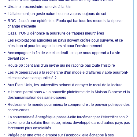
Ukraine : reconstruire, une vie à la fois
L'allaitement, un geste naturel qui ne va pas toujours de soi
RDC : face à une épidémie d'Ebola qui bat tous les records, la riposte
change d'échelle
Gaza : l’ONU dénonce la poursuite de frappes meurtrières
Les exploitations agricoles au pays doivent croître pour survivre, et ce
n’est bon ni pour les agriculteurs ni pour l’environnement
Accompagner la fin de vie et le deuil : ce que nous apprend « La vie
devant soi »
Route 66 : cent ans d’un mythe qui ne raconte pas toute l’histoire
Les IA génératives à la recherche d’un modèle d’affaires viable pourront-
elles survivre sans publicité ?
Aux États-Unis, les universités peinent à enrayer le recul de la lecture
« Ils sont parmi nous » : la nouvelle plateforme de la Maison-Blanche et la
déshumanisation des sans-papiers
Redessiner le monde pour mieux le comprendre : le pouvoir politique des
contre-cartes
La souveraineté énergétique passe-t-elle forcément par l’électrification ?
L’exemple du solaire thermique, mieux développé dans d’autres pays pas
forcément plus ensoleillés
Piégée par une offre d’emploi sur Facebook, elle échappe à ses