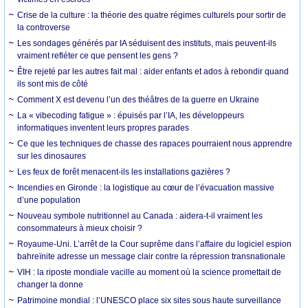
Crise de la culture : la théorie des quatre régimes culturels pour sortir de
la controverse
Les sondages générés par IA séduisent des instituts, mais peuvent-ils
vraiment refléter ce que pensent les gens ?
Être rejeté par les autres fait mal : aider enfants et ados à rebondir quand
ils sont mis de côté
Comment X est devenu l’un des théâtres de la guerre en Ukraine
La « vibecoding fatigue » : épuisés par l’IA, les développeurs
informatiques inventent leurs propres parades
Ce que les techniques de chasse des rapaces pourraient nous apprendre
sur les dinosaures
Les feux de forêt menacent-ils les installations gazières ?
Incendies en Gironde : la logistique au cœur de l’évacuation massive
d’une population
Nouveau symbole nutritionnel au Canada : aidera-t-il vraiment les
consommateurs à mieux choisir ?
Royaume-Uni. L’arrêt de la Cour suprême dans l’affaire du logiciel espion
bahreïnite adresse un message clair contre la répression transnationale
VIH : la riposte mondiale vacille au moment où la science promettait de
changer la donne
Patrimoine mondial : l’UNESCO place six sites sous haute surveillance