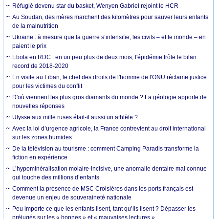
Réfugié devenu star du basket, Wenyen Gabriel rejoint le HCR
Au Soudan, des mères marchent des kilomètres pour sauver leurs enfants
de la malnutrition
Ukraine : à mesure que la guerre s’intensifie, les civils – et le monde – en
paient le prix
Ebola en RDC : en un peu plus de deux mois, l'épidémie frôle le bilan
record de 2018-2020
En visite au Liban, le chef des droits de l'homme de l'ONU réclame justice
pour les victimes du conflit
D'où viennent les plus gros diamants du monde ? La géologie apporte de
nouvelles réponses
Ulysse aux mille ruses était-il aussi un athlète ?
Avec la loi d’urgence agricole, la France contrevient au droit international
sur les zones humides
De la télévision au tourisme : comment Camping Paradis transforme la
fiction en expérience
L’hypominéralisation molaire-incisive, une anomalie dentaire mal connue
qui touche des millions d’enfants
Comment la présence de MSC Croisières dans les ports français est
devenue un enjeu de souveraineté nationale
Peu importe ce que les enfants lisent, tant qu’ils lisent ? Dépasser les
préjugés sur les « bonnes » et « mauvaises lectures »