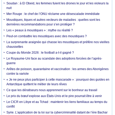
Soudan : à El Obeid, les femmes fuient les drones le jour et les violeurs la
nuit
Mer Rouge : le chef de l’ONU réclame une désescalade immédiate
Moustiques, tiques et autres vecteurs de maladies : quelles sont les
dernières recommandations pour s’en protéger ?
Les « peaux à moustiques » : mythe ou réalité ?
Peut-on combattre les moustiques avec des moustiques ?
La surprenante araignée qui chasse les moustiques et préfère nos vieilles
chaussettes
Coupe du Monde 2026 : le football a-t-il gagné ?
Le Royaume-Uni face au scandale des adoptions forcées de l’après-
guerre
Arêtes de poisson, quarantaine et vaccination : les armes des Aborigènes
contre la variole
« Je ne peux plus participer à cette mascarade » : pourquoi des guides en
Antarctique quittent le métier de leurs rêves
Ce que les dératiseurs nous apprennent sur le bonheur au travail
Le prix du bœuf explose aux États-Unis et le pire pourrait être à venir
Le CICR en Libye et au Tchad : maintenir les liens familiaux au temps du
conflit
Syrie. L’application de la loi sur la cybercriminalité datant de l’ère Bachar