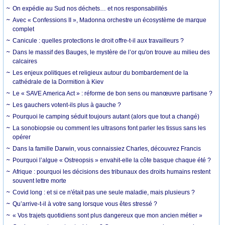
On expédie au Sud nos déchets… et nos responsabilités
Avec « Confessions II », Madonna orchestre un écosystème de marque
complet
Canicule : quelles protections le droit offre-t-il aux travailleurs ?
Dans le massif des Bauges, le mystère de l’or qu'on trouve au milieu des
calcaires
Les enjeux politiques et religieux autour du bombardement de la
cathédrale de la Dormition à Kiev
Le « SAVE America Act » : réforme de bon sens ou manœuvre partisane ?
Les gauchers votent-ils plus à gauche ?
Pourquoi le camping séduit toujours autant (alors que tout a changé)
La sonobiopsie ou comment les ultrasons font parler les tissus sans les
opérer
Dans la famille Darwin, vous connaissiez Charles, découvrez Francis
Pourquoi l’algue « Ostreopsis » envahit-elle la côte basque chaque été ?
Afrique : pourquoi les décisions des tribunaux des droits humains restent
souvent lettre morte
Covid long : et si ce n'était pas une seule maladie, mais plusieurs ?
Qu’arrive-t-il à votre sang lorsque vous êtes stressé ?
« Vos trajets quotidiens sont plus dangereux que mon ancien métier »