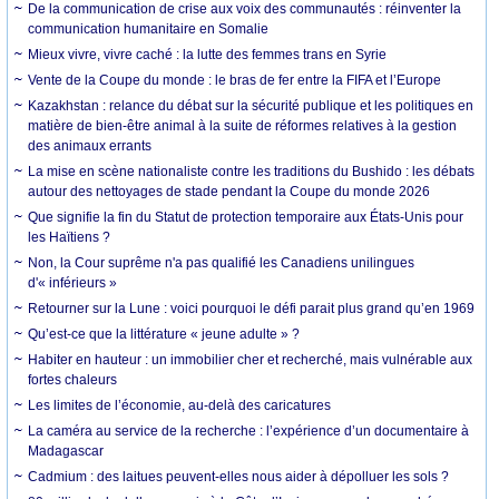
De la communication de crise aux voix des communautés : réinventer la
communication humanitaire en Somalie
Mieux vivre, vivre caché : la lutte des femmes trans en Syrie
Vente de la Coupe du monde : le bras de fer entre la FIFA et l’Europe
Kazakhstan : relance du débat sur la sécurité publique et les politiques en
matière de bien-être animal à la suite de réformes relatives à la gestion
des animaux errants
La mise en scène nationaliste contre les traditions du Bushido : les débats
autour des nettoyages de stade pendant la Coupe du monde 2026
Que signifie la fin du Statut de protection temporaire aux États-Unis pour
les Haïtiens ?
Non, la Cour suprême n'a pas qualifié les Canadiens unilingues
d'« inférieurs »
Retourner sur la Lune : voici pourquoi le défi parait plus grand qu’en 1969
Qu’est-ce que la littérature « jeune adulte » ?
Habiter en hauteur : un immobilier cher et recherché, mais vulnérable aux
fortes chaleurs
Les limites de l’économie, au-delà des caricatures
La caméra au service de la recherche : l’expérience d’un documentaire à
Madagascar
Cadmium : des laitues peuvent-elles nous aider à dépolluer les sols ?