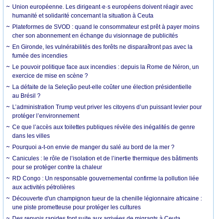
Union européenne. Les dirigeant·e·s européens doivent réagir avec
humanité et solidarité concernant la situation à Ceuta
Plateformes de SVOD : quand le consommateur est prêt à payer moins
cher son abonnement en échange du visionnage de publicités
En Gironde, les vulnérabilités des forêts ne disparaîtront pas avec la
fumée des incendies
Le pouvoir politique face aux incendies : depuis la Rome de Néron, un
exercice de mise en scène ?
La défaite de la Seleção peut-elle coûter une élection présidentielle
au Brésil ?
L’administration Trump veut priver les citoyens d’un puissant levier pour
protéger l’environnement
Ce que l’accès aux toilettes publiques révèle des inégalités de genre
dans les villes
Pourquoi a-t-on envie de manger du salé au bord de la mer ?
Canicules : le rôle de l’isolation et de l’inertie thermique des bâtiments
pour se protéger contre la chaleur
RD Congo : Un responsable gouvernemental confirme la pollution liée
aux activités pétrolières
Découverte d'un champignon tueur de la chenille légionnaire africaine :
une piste prometteuse pour protéger les cultures
Des renvois rapides font suite aux arrivées de migrants à Ceuta