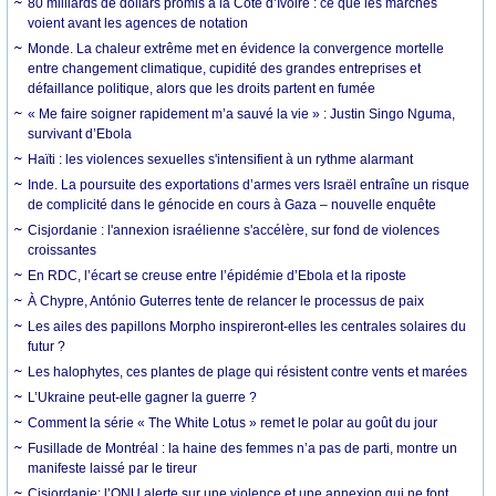
80 milliards de dollars promis à la Côte d’Ivoire : ce que les marchés
voient avant les agences de notation
Monde. La chaleur extrême met en évidence la convergence mortelle
entre changement climatique, cupidité des grandes entreprises et
défaillance politique, alors que les droits partent en fumée
« Me faire soigner rapidement m’a sauvé la vie » : Justin Singo Nguma,
survivant d’Ebola
Haïti : les violences sexuelles s'intensifient à un rythme alarmant
Inde. La poursuite des exportations d’armes vers Israël entraîne un risque
de complicité dans le génocide en cours à Gaza – nouvelle enquête
Cisjordanie : l'annexion israélienne s'accélère, sur fond de violences
croissantes
En RDC, l’écart se creuse entre l’épidémie d’Ebola et la riposte
À Chypre, António Guterres tente de relancer le processus de paix
Les ailes des papillons Morpho inspireront-elles les centrales solaires du
futur ?
Les halophytes, ces plantes de plage qui résistent contre vents et marées
L’Ukraine peut-elle gagner la guerre ?
Comment la série « The White Lotus » remet le polar au goût du jour
Fusillade de Montréal : la haine des femmes n’a pas de parti, montre un
manifeste laissé par le tireur
Cisjordanie: l’ONU alerte sur une violence et une annexion qui ne font