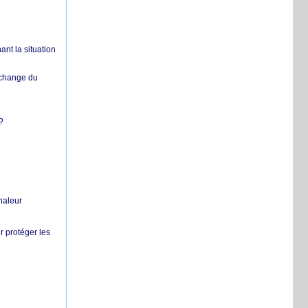
nt la situation
échange du
?
chaleur
r protéger les