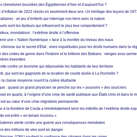
es chevelures bouclées des Égyptiennes d’hier et d’aujourd’hui ?
ic d’inflation de 2022 résolu en seulement deux ans. Un héritage des leçons de 197
abanes : un jeu d’enfants qui interroge nos liens avec la nature
quels sont les facteurs qui influencent le plus leur comportement ?
eux, inondations : l’extrême droite à l’offensive
enir une « Nation Numérique » face à la montée du niveau des eaux
hinoise sur le secret d'État : vives inquiétudes pour les droits humains dans la r
 des codes de genre dans l'histoire et le folklore des Balkans : vierges sous serment
ières travesties
lte contre un tourisme qui dépossède les habitants de leur territoire
nb, qui sont les gagnants de la location de courte durée à La Rochelle ?
de la classe moyenne nourrit la colère étudiante
ique : quand un grand physicien se penche sur les « pouvoirs » des sourciers
vail en quartz, à l’origine d’une crise de santé publique aux États-Unis et dans le
est au cœur d’une crise migratoire permanente
 à la frontière de Ceuta a immédiatement servi les intérêts de l’extrême droite es
de est entré « en terrain inconnu »
Guterres alerte contre une guerre aux conséquences mondiales
oi des millions de vies sont en danger
rincipe, l’ONU soutient la confiance des citoyens dans les urnes