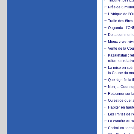
Tribune. Les Éta
Près de 6 milli
L’Afrique de l’
Traite des êtres
Ouganda : l’ONU
De la communica
Mieux vivre, viv
Vente de la Coup
Kazakhstan : rel
réformes relativ
La mise en scène
la Coupe du m
Que signifie la 
Non, la Cour sup
Retourner sur la
Qu’est-ce que la
Habiter en haute
Les limites de l
La caméra au se
Cadmium : des l