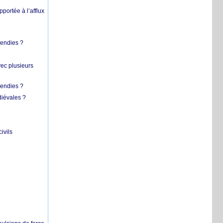
pportée à l’afflux
cendies ?
vec plusieurs
cendies ?
diévales ?
ivils