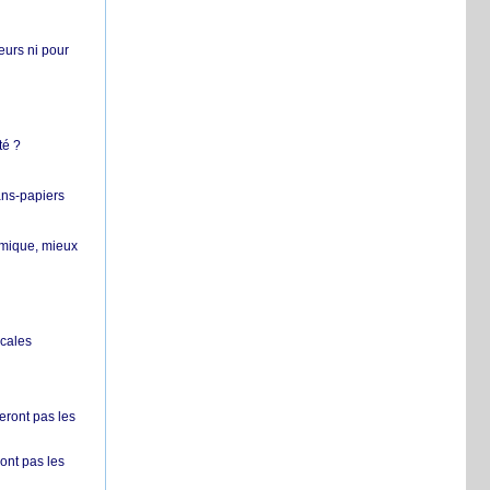
teurs ni pour
té ?
ans-papiers
ermique, mieux
ocales
ront pas les
nt pas les