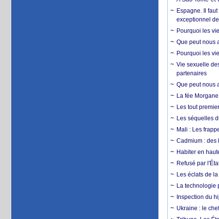
Espagne. Il faut
exceptionnel d
Pourquoi les vie
Que peut nous ap
Pourquoi les vie
Vie sexuelle des
partenaires
Que peut nous ap
La fée Morgane 
Les tout premier
Les séquelles d
Mali : Les frapp
Cadmium : des l
Habiter en haute
Refusé par l'Éta
Les éclats de la
La technologie p
Inspection du hij
Ukraine : le ch