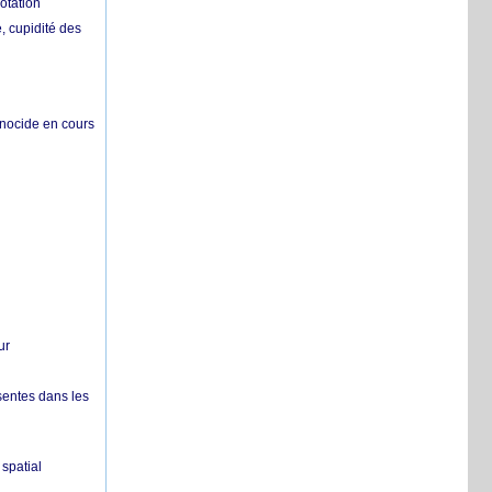
otation
 cupidité des
énocide en cours
ur
sentes dans les
spatial