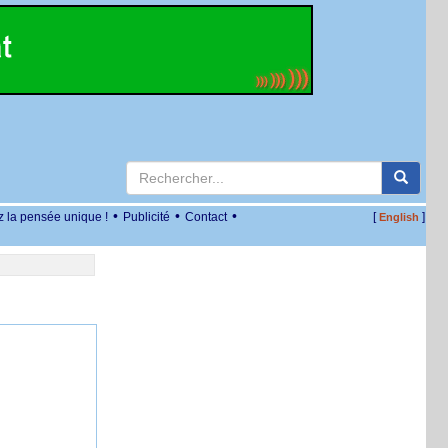
•
•
•
z la pensée unique !
Publicité
Contact
[
]
English