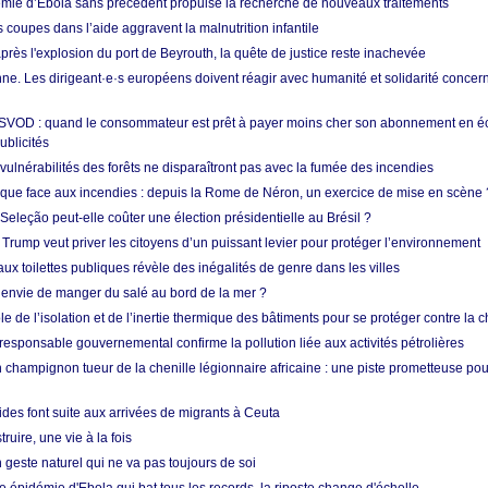
mie d’Ebola sans précédent propulse la recherche de nouveaux traitements
s coupes dans l’aide aggravent la malnutrition infantile
après l'explosion du port de Beyrouth, la quête de justice reste inachevée
e. Les dirigeant·e·s européens doivent réagir avec humanité et solidarité concerna
 SVOD : quand le consommateur est prêt à payer moins cher son abonnement en 
ublicités
vulnérabilités des forêts ne disparaîtront pas avec la fumée des incendies
tique face aux incendies : depuis la Rome de Néron, un exercice de mise en scène 
 Seleção peut-elle coûter une élection présidentielle au Brésil ?
 Trump veut priver les citoyens d’un puissant levier pour protéger l’environnement
ux toilettes publiques révèle des inégalités de genre dans les villes
 envie de manger du salé au bord de la mer ?
ôle de l’isolation et de l’inertie thermique des bâtiments pour se protéger contre la 
esponsable gouvernemental confirme la pollution liée aux activités pétrolières
 champignon tueur de la chenille légionnaire africaine : une piste prometteuse pou
des font suite aux arrivées de migrants à Ceuta
ruire, une vie à la fois
n geste naturel qui ne va pas toujours de soi