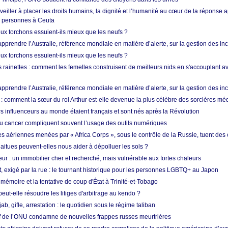
 veiller à placer les droits humains, la dignité et l’humanité au cœur de la réponse a
e personnes à Ceuta
ux torchons essuient-ils mieux que les neufs ?
prendre l’Australie, référence mondiale en matière d’alerte, sur la gestion des in
ux torchons essuient-ils mieux que les neufs ?
 rainettes : comment les femelles construisent de meilleurs nids en s'accouplant a
prendre l’Australie, référence mondiale en matière d’alerte, sur la gestion des in
: comment la sœur du roi Arthur est-elle devenue la plus célèbre des sorcières mé
s influenceurs au monde étaient français et sont nés après la Révolution
u cancer compliquent souvent l’usage des outils numériques
es aériennes menées par « Africa Corps », sous le contrôle de la Russie, tuent des c
aitues peuvent-elles nous aider à dépolluer les sols ?
ur : un immobilier cher et recherché, mais vulnérable aux fortes chaleurs
t, exigé par la rue : le tournant historique pour les personnes LGBTQ+ au Japon
 mémoire et la tentative de coup d'État à Trinité-et-Tobago
eut-elle résoudre les litiges d'arbitrage au kendo ?
ab, gifle, arrestation : le quotidien sous le régime taliban
ef de l’ONU condamne de nouvelles frappes russes meurtrières