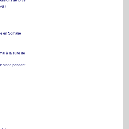
pulsions de force
'ONU
re en Somalie
mal à la suite de
 de stade pendant