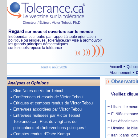
Directeur / Éditeur: Victor Teboul, Ph.D.
Regard
sur nous et ouverture sur le monde
Indépendant et neutre par rapport à toute orientation
politique ou religieuse, Tolerance.ca
vise à promouvoir
®
les grands principes démocratiques
sur lesquels repose la tolérance.
•
Accueil
Qui s
Jeudi 6 août 2026
•
Abonnement
O
Observatoi
Analyses et Opinions
Bloc-Notes de Victor Teboul
Veuillez cliqu
Conférences et essais de Victor Teboul
Critiques et comptes rendus de Victor Teboul
Liban : Le meurt
Entrevues accordées par Victor Teboul
El Niño menace 
Entrevues réalisées par Victor Teboul
Les Africains en
Tolerance.ca : Plus de vingt ans de
publications et d'interventions publiques !
Ukraine : le bila
Comptes rendus d'Osée Kamga
Iran : dans l'om