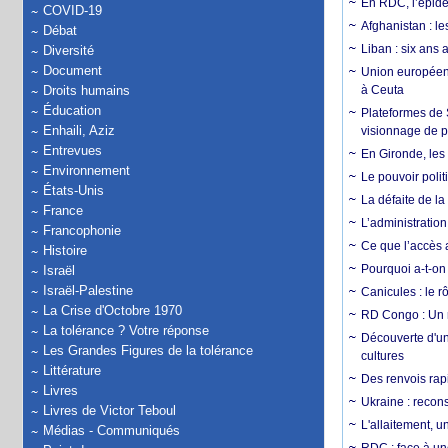
En RDC, l’épidé
COVID-19
Afghanistan : le
Débat
Liban : six ans 
Diversité
Document
Union européenn
Droits humains
à Ceuta
Éducation
Plateformes de
Enhaili, Aziz
visionnage de p
Entrevues
En Gironde, les 
Environnement
Le pouvoir poli
États-Unis
La défaite de la
France
L’administration
Francophonie
Ce que l’accès a
Histoire
Pourquoi a-t-on
Israël
Israël-Palestine
Canicules : le r
La Crise d'Octobre 1970
RD Congo : Un r
La tolérance ? Votre réponse
Découverte d'un
Les Grandes Figures de la tolérance
cultures
Littérature
Des renvois rapi
Livres
Ukraine : reconst
Livres de Victor Teboul
L'allaitement, u
Médias - Communiqués