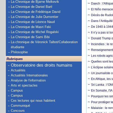
La Chronique de Bjarne Melkevik
Daech : l'Afriq
La Chronique de Daniel Baril
El Niño menace d
La Chronique de Frédérique David
Décès de Rudolp
La Chronique de Julie Dumontier
Dans l’Antiquité
La Chronique de Léonce Naud
La Chronique de Masri Feki
De 1940 à 1944,
La Chronique de Michel Rogalski
Il n’y a pas si 
La Chronique de Sami Bibi
Donald Trump ou
La chronique de Véronick Talbot/Collaboration
Incendies : le r
étudiante
Renseignement :
Philosophie
Les robots agri
Rubriques
Quelles sont les 
Observatoire des droits humains
L’éclipse solai
Actualités
Un journaliste 
Actualités Internationales
En Afrique, les 
Analyse de l'information
Sri Lanka : l’ON
Arts et spectacles
Campus
En Somalie, l'IA 
Campus
Pourquoi les si
Ces lectures qui nous habitent
Pour protéger le
Communiqué
Malaisie : le r
Concours