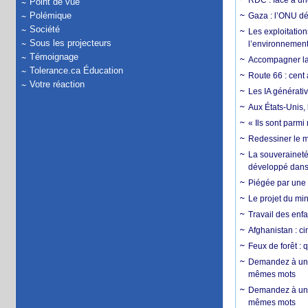
RDC : face à une
Point de vue
Polémique
Gaza : l’ONU dé
Société
Les exploitation
Sous les projecteurs
l’environnemen
Témoignage
Accompagner la f
Tolerance.ca Éducation
Route 66 : cent 
Votre réaction
Les IA générativ
Aux États-Unis, 
« Ils sont parm
Redessiner le m
La souveraineté 
développé dans 
Piégée par une 
Le projet du min
Travail des enfa
Afghanistan : cin
Feux de forêt : 
Demandez à un 
mêmes mots
Demandez à un 
mêmes mots