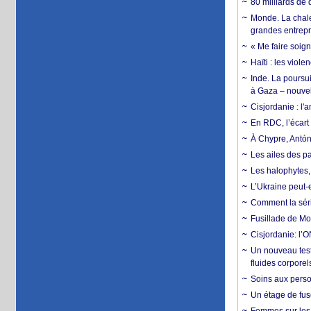
80 milliards de 
Monde. La chale
grandes entrepri
« Me faire soig
Haïti : les viol
Inde. La poursui
à Gaza – nouve
Cisjordanie : l'
En RDC, l’écart 
À Chypre, Antón
Les ailes des pa
Les halophytes, 
L’Ukraine peut-e
Comment la séri
Fusillade de Mon
Cisjordanie: l’O
Un nouveau test
fluides corporel
Soins aux perso
Un étage de fus