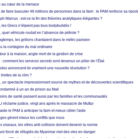
ue au cœur de la menace
e faire basculer 49 millions de personnes dans la faim : le PAM renforce sa ripos
h Marcus : est-ce la fin des théories analytiques élégantes ?
, les Grecs n’étaient pas tous bodybuildés !
 quel véhicule roulait en l’absence de pétrole ?
longtemps, les grillons chantaient dans le métro parisien
 la contagion du mal ordinaire
etour à la maison, angle mort de la gestion de crise
 comment les services secrets sont devenus un pilier de l’État
coles annoncent-ils vraiment une nouvelle révolution ?
limites de la clim ?
re, un spectacle impressionnant source de mythes et de découvertes scientifiques
condamné à un an de prison au Mali
soins de santé passent aussi par les familles et les communautés
U réclame justice, vingt ans après le massacre de Muttur
aide le PAM à anticiper la faim et mieux cibler l'aide
nges gèrent mieux les conflits que nous
s oiseaux, les vitres anti-collision doivent devenir la norme
envoi forcé de réfugiés du Myanmar met des vies en danger