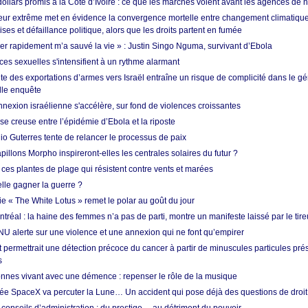
dollars promis à la Côte d’Ivoire : ce que les marchés voient avant les agences de n
ur extrême met en évidence la convergence mortelle entre changement climatique,
ses et défaillance politique, alors que les droits partent en fumée
ner rapidement m’a sauvé la vie » : Justin Singo Nguma, survivant d’Ebola
ences sexuelles s'intensifient à un rythme alarmant
te des exportations d’armes vers Israël entraîne un risque de complicité dans le g
lle enquête
annexion israélienne s'accélère, sur fond de violences croissantes
se creuse entre l’épidémie d’Ebola et la riposte
io Guterres tente de relancer le processus de paix
pillons Morpho inspireront-elles les centrales solaires du futur ?
ces plantes de plage qui résistent contre vents et marées
lle gagner la guerre ?
e « The White Lotus » remet le polar au goût du jour
tréal : la haine des femmes n’a pas de parti, montre un manifeste laissé par le tire
NU alerte sur une violence et une annexion qui ne font qu’empirer
 permettrait une détection précoce du cancer à partir de minuscules particules pré
s
nnes vivant avec une démence : repenser le rôle de la musique
ée SpaceX va percuter la Lune… Un accident qui pose déjà des questions de droit 