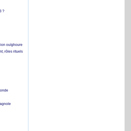
3 ?
égion ouïghoure
, rôles rituels
 monde
pagnole