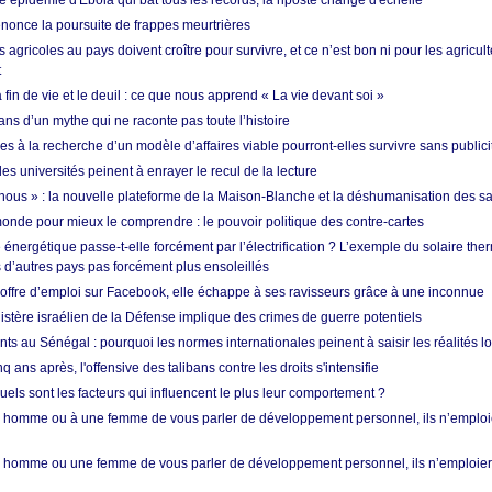
 épidémie d'Ebola qui bat tous les records, la riposte change d'échelle
nonce la poursuite de frappes meurtrières
s agricoles au pays doivent croître pour survivre, et ce n’est bon ni pour les agricul
t
in de vie et le deuil : ce que nous apprend « La vie devant soi »
ans d’un mythe qui ne raconte pas toute l’histoire
es à la recherche d’un modèle d’affaires viable pourront-elles survivre sans publici
les universités peinent à enrayer le recul de la lecture
i nous » : la nouvelle plateforme de la Maison-Blanche et la déshumanisation des s
onde pour mieux le comprendre : le pouvoir politique des contre-cartes
énergétique passe-t-elle forcément par l’électrification ? L’exemple du solaire th
d’autres pays pas forcément plus ensoleillés
offre d’emploi sur Facebook, elle échappe à ses ravisseurs grâce à une inconnue
istère israélien de la Défense implique des crimes de guerre potentiels
nts au Sénégal : pourquoi les normes internationales peinent à saisir les réalités l
q ans après, l'offensive des talibans contre les droits s'intensifie
quels sont les facteurs qui influencent le plus leur comportement ?
homme ou à une femme de vous parler de développement personnel, ils n’emploie
homme ou une femme de vous parler de développement personnel, ils n’emploiero