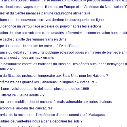
ts africains doivent refuser de se rendre complices de la politique américaine d’ex
ons d'hectares ravagés par les flammes en Europe et en Amérique du Nord, selon l
Ouest et du Centre menacée par une catastrophe alimentaire
 humains : les nouveaux esclaves derrière les escroqueries en ligne
 dénonce un verrouillage accéléré du pouvoir après les élections
tion de crise aux voix des communautés : réinventer la communication humanitai
re caché : la lutte des femmes trans en Syrie
e du monde : le bras de fer entre la FIFA et l’Europe
ance du débat sur la sécurité publique et les politiques en matière de bien-être ani
es à la gestion des animaux errants
 nationaliste contre les traditions du Bushido : les débats autour des nettoyages
onde 2026
fin du Statut de protection temporaire aux États-Unis pour les Haïtiens ?
rême n'a pas qualifié les Canadiens unilingues d'« inférieurs »
 Lune : voici pourquoi le défi parait plus grand qu’en 1969
 littérature « jeune adulte » ?
ur : un immobilier cher et recherché, mais vulnérable aux fortes chaleurs
’économie, au-delà des caricatures
rvice de la recherche : l’expérience d’un documentaire à Madagascar
aitues peuvent-elles nous aider à dépolluer les sols ?