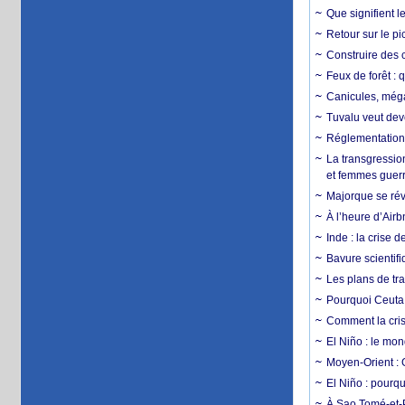
Que signifient l
Retour sur le p
Construire des c
Feux de forêt : 
Canicules, mégaf
Tuvalu veut dev
Réglementation c
La transgression
et femmes guerr
Majorque se révo
À l’heure d’Airb
Inde : la crise 
Bavure scientif
Les plans de tra
Pourquoi Ceuta 
Comment la crise
El Niño : le mon
Moyen-Orient : 
El Niño : pourqu
À Sao Tomé-et-P