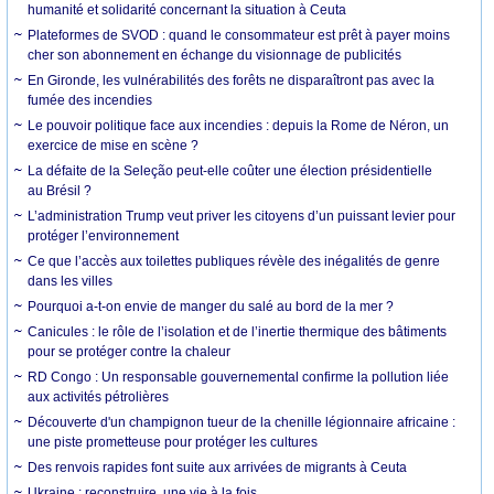
humanité et solidarité concernant la situation à Ceuta
Plateformes de SVOD : quand le consommateur est prêt à payer moins
cher son abonnement en échange du visionnage de publicités
En Gironde, les vulnérabilités des forêts ne disparaîtront pas avec la
fumée des incendies
Le pouvoir politique face aux incendies : depuis la Rome de Néron, un
exercice de mise en scène ?
La défaite de la Seleção peut-elle coûter une élection présidentielle
au Brésil ?
L’administration Trump veut priver les citoyens d’un puissant levier pour
protéger l’environnement
Ce que l’accès aux toilettes publiques révèle des inégalités de genre
dans les villes
Pourquoi a-t-on envie de manger du salé au bord de la mer ?
Canicules : le rôle de l’isolation et de l’inertie thermique des bâtiments
pour se protéger contre la chaleur
RD Congo : Un responsable gouvernemental confirme la pollution liée
aux activités pétrolières
Découverte d'un champignon tueur de la chenille légionnaire africaine :
une piste prometteuse pour protéger les cultures
Des renvois rapides font suite aux arrivées de migrants à Ceuta
Ukraine : reconstruire, une vie à la fois