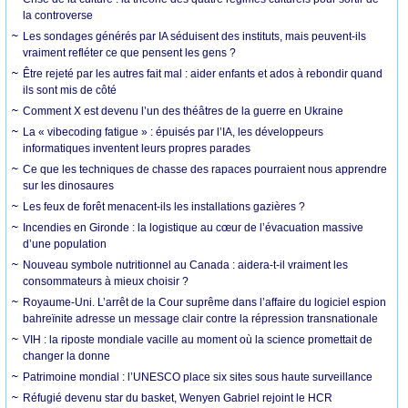
la controverse
Les sondages générés par IA séduisent des instituts, mais peuvent-ils
vraiment refléter ce que pensent les gens ?
Être rejeté par les autres fait mal : aider enfants et ados à rebondir quand
ils sont mis de côté
Comment X est devenu l’un des théâtres de la guerre en Ukraine
La « vibecoding fatigue » : épuisés par l’IA, les développeurs
informatiques inventent leurs propres parades
Ce que les techniques de chasse des rapaces pourraient nous apprendre
sur les dinosaures
Les feux de forêt menacent-ils les installations gazières ?
Incendies en Gironde : la logistique au cœur de l’évacuation massive
d’une population
Nouveau symbole nutritionnel au Canada : aidera-t-il vraiment les
consommateurs à mieux choisir ?
Royaume-Uni. L’arrêt de la Cour suprême dans l’affaire du logiciel espion
bahreïnite adresse un message clair contre la répression transnationale
VIH : la riposte mondiale vacille au moment où la science promettait de
changer la donne
Patrimoine mondial : l’UNESCO place six sites sous haute surveillance
Réfugié devenu star du basket, Wenyen Gabriel rejoint le HCR