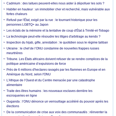
Cadmium : des laitues peuvent-elles nous aider à dépolluer les sols ?
Habiter en hauteur : un immobilier cher et recherché, mais vulnérable aux
fortes chaleurs
Refusé par l'État, exigé par la rue : le tournant historique pour les
personnes LGBTQ+ au Japon
Les éclats de la mémoire et la tentative de coup d'État à Trinité-et-Tobago
La technologie peut-elle résoudre les litiges d'arbitrage au kendo ?
Inspection du hijab, gifle, arrestation : le quotidien sous le régime taliban
Ukraine : le chef de l’ONU condamne de nouvelles frappes russes
meurtrières
Tribune. Les États africains doivent refuser de se rendre complices de la
politique américaine d’expulsions de force
Près de 6 millions d'hectares ravagés par les flammes en Europe et en
Amérique du Nord, selon l'ONU
L’Afrique de l’Ouest et du Centre menacée par une catastrophe
alimentaire
Traite des êtres humains : les nouveaux esclaves derrière les
escroqueries en ligne
Ouganda : l’ONU dénonce un verrouillage accéléré du pouvoir après les
élections
De la communication de crise aux voix des communautés : réinventer la