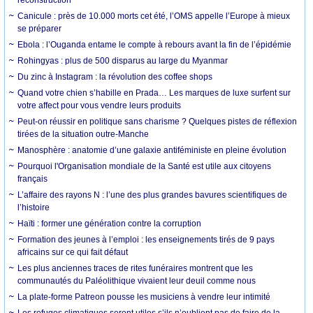
Canicule : près de 10.000 morts cet été, l’OMS appelle l’Europe à mieux
se préparer
Ebola : l’Ouganda entame le compte à rebours avant la fin de l’épidémie
Rohingyas : plus de 500 disparus au large du Myanmar
Du zinc à Instagram : la révolution des coffee shops
Quand votre chien s’habille en Prada… Les marques de luxe surfent sur
votre affect pour vous vendre leurs produits
Peut-on réussir en politique sans charisme ? Quelques pistes de réflexion
tirées de la situation outre-Manche
Manosphère : anatomie d’une galaxie antiféministe en pleine évolution
Pourquoi l'Organisation mondiale de la Santé est utile aux citoyens
français
L’affaire des rayons N : l’une des plus grandes bavures scientifiques de
l’histoire
Haïti : former une génération contre la corruption
Formation des jeunes à l’emploi : les enseignements tirés de 9 pays
africains sur ce qui fait défaut
Les plus anciennes traces de rites funéraires montrent que les
communautés du Paléolithique vivaient leur deuil comme nous
La plate-forme Patreon pousse les musiciens à vendre leur intimité
Les refuges climatiques seront utiles s’ils n’oublient pas de faire de la