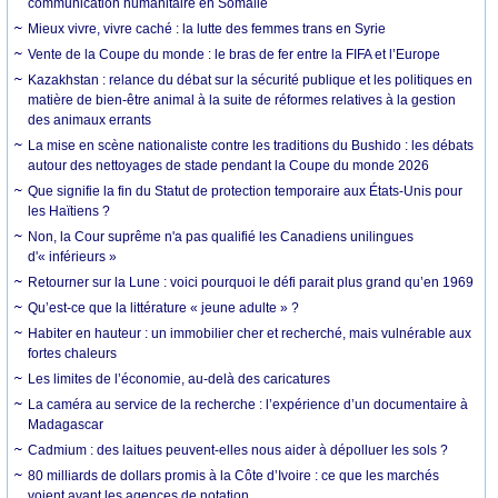
communication humanitaire en Somalie
Mieux vivre, vivre caché : la lutte des femmes trans en Syrie
Vente de la Coupe du monde : le bras de fer entre la FIFA et l’Europe
Kazakhstan : relance du débat sur la sécurité publique et les politiques en
matière de bien-être animal à la suite de réformes relatives à la gestion
des animaux errants
La mise en scène nationaliste contre les traditions du Bushido : les débats
autour des nettoyages de stade pendant la Coupe du monde 2026
Que signifie la fin du Statut de protection temporaire aux États-Unis pour
les Haïtiens ?
Non, la Cour suprême n'a pas qualifié les Canadiens unilingues
d'« inférieurs »
Retourner sur la Lune : voici pourquoi le défi parait plus grand qu’en 1969
Qu’est-ce que la littérature « jeune adulte » ?
Habiter en hauteur : un immobilier cher et recherché, mais vulnérable aux
fortes chaleurs
Les limites de l’économie, au-delà des caricatures
La caméra au service de la recherche : l’expérience d’un documentaire à
Madagascar
Cadmium : des laitues peuvent-elles nous aider à dépolluer les sols ?
80 milliards de dollars promis à la Côte d’Ivoire : ce que les marchés
voient avant les agences de notation