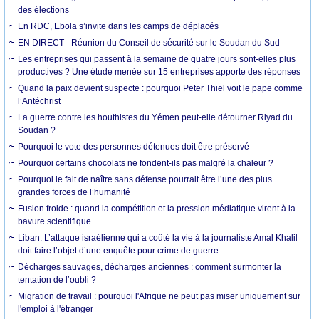
des élections
En RDC, Ebola s’invite dans les camps de déplacés
EN DIRECT - Réunion du Conseil de sécurité sur le Soudan du Sud
Les entreprises qui passent à la semaine de quatre jours sont-elles plus
productives ? Une étude menée sur 15 entreprises apporte des réponses
Quand la paix devient suspecte : pourquoi Peter Thiel voit le pape comme
l’Antéchrist
La guerre contre les houthistes du Yémen peut-elle détourner Riyad du
Soudan ?
Pourquoi le vote des personnes détenues doit être préservé
Pourquoi certains chocolats ne fondent-ils pas malgré la chaleur ?
Pourquoi le fait de naître sans défense pourrait être l’une des plus
grandes forces de l’humanité
Fusion froide : quand la compétition et la pression médiatique virent à la
bavure scientifique
Liban. L’attaque israélienne qui a coûté la vie à la journaliste Amal Khalil
doit faire l’objet d’une enquête pour crime de guerre
Décharges sauvages, décharges anciennes : comment surmonter la
tentation de l’oubli ?
Migration de travail : pourquoi l'Afrique ne peut pas miser uniquement sur
l'emploi à l'étranger