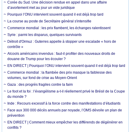
Corée du Sud. Une décision rendue en appel dans une affaire
d’avortement met au jour un vide juridique
Pourquoi l’ONU intervient souvent quand il est déjà trop tard
La course au poste de Secrétaire général s'intensifie
Commerce mondial : les prix flambent, les échanges ralentissent
Syrie : parmi les disparus, quelques survivants
Détroit d'Ormuz : Guterres appelle à stopper une escalade « hors de
contrôle »
Alcools américains invendus : faut-il profiter des nouveaux droits de
douane de Trump pour les écouler ?
EN DIRECT | Pourquoi l’ONU intervient souvent quand il est déjà trop tard
Commerce mondial : la flambée des prix masque la faiblesse des
volumes, sur fond de crise au Moyen-Orient
Gaza : des progrès fragiles contre la faim
Le foot et la foi : l’évangélisme a-t-il réellement privé le Brésil de la Coupe
du monde ?
Inde : Recours excessif à la force contre des manifestations d’étudiants
Face aux 300 000 décès annuels par noyade, l’OMS dévoile un plan de
prévention
EN DIRECT | Comment mieux empêcher les différends de dégénérer en
conflits ?