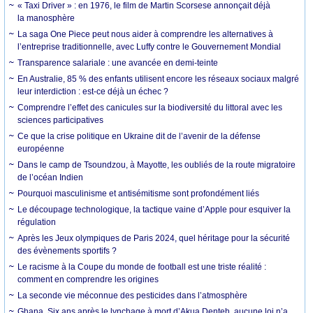
« Taxi Driver » : en 1976, le film de Martin Scorsese annonçait déjà
la manosphère
La saga One Piece peut nous aider à comprendre les alternatives à
l’entreprise traditionnelle, avec Luffy contre le Gouvernement Mondial
Transparence salariale : une avancée en demi-teinte
En Australie, 85 % des enfants utilisent encore les réseaux sociaux malgré
leur interdiction : est-ce déjà un échec ?
Comprendre l’effet des canicules sur la biodiversité du littoral avec les
sciences participatives
Ce que la crise politique en Ukraine dit de l’avenir de la défense
européenne
Dans le camp de Tsoundzou, à Mayotte, les oubliés de la route migratoire
de l’océan Indien
Pourquoi masculinisme et antisémitisme sont profondément liés
Le découpage technologique, la tactique vaine d’Apple pour esquiver la
régulation
Après les Jeux olympiques de Paris 2024, quel héritage pour la sécurité
des évènements sportifs ?
Le racisme à la Coupe du monde de football est une triste réalité :
comment en comprendre les origines
La seconde vie méconnue des pesticides dans l’atmosphère
Ghana. Six ans après le lynchage à mort d’Akua Denteh, aucune loi n’a