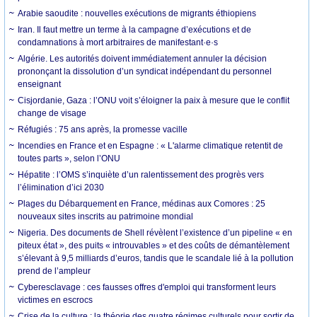
Arabie saoudite : nouvelles exécutions de migrants éthiopiens
Iran. Il faut mettre un terme à la campagne d’exécutions et de
condamnations à mort arbitraires de manifestant·e·s
Algérie. Les autorités doivent immédiatement annuler la décision
prononçant la dissolution d’un syndicat indépendant du personnel
enseignant
Cisjordanie, Gaza : l’ONU voit s’éloigner la paix à mesure que le conflit
change de visage
Réfugiés : 75 ans après, la promesse vacille
Incendies en France et en Espagne : « L'alarme climatique retentit de
toutes parts », selon l’ONU
Hépatite : l’OMS s’inquiète d’un ralentissement des progrès vers
l’élimination d’ici 2030
Plages du Débarquement en France, médinas aux Comores : 25
nouveaux sites inscrits au patrimoine mondial
Nigeria. Des documents de Shell révèlent l’existence d’un pipeline « en
piteux état », des puits « introuvables » et des coûts de démantèlement
s’élevant à 9,5 milliards d’euros, tandis que le scandale lié à la pollution
prend de l’ampleur
Cyberesclavage : ces fausses offres d'emploi qui transforment leurs
victimes en escrocs
Crise de la culture : la théorie des quatre régimes culturels pour sortir de