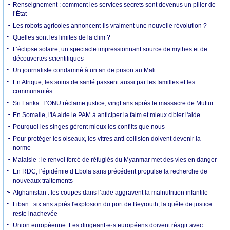
Renseignement : comment les services secrets sont devenus un pilier de
l’État
Les robots agricoles annoncent-ils vraiment une nouvelle révolution ?
Quelles sont les limites de la clim ?
L’éclipse solaire, un spectacle impressionnant source de mythes et de
découvertes scientifiques
Un journaliste condamné à un an de prison au Mali
En Afrique, les soins de santé passent aussi par les familles et les
communautés
Sri Lanka : l’ONU réclame justice, vingt ans après le massacre de Muttur
En Somalie, l'IA aide le PAM à anticiper la faim et mieux cibler l'aide
Pourquoi les singes gèrent mieux les conflits que nous
Pour protéger les oiseaux, les vitres anti-collision doivent devenir la
norme
Malaisie : le renvoi forcé de réfugiés du Myanmar met des vies en danger
En RDC, l’épidémie d’Ebola sans précédent propulse la recherche de
nouveaux traitements
Afghanistan : les coupes dans l’aide aggravent la malnutrition infantile
Liban : six ans après l'explosion du port de Beyrouth, la quête de justice
reste inachevée
Union européenne. Les dirigeant·e·s européens doivent réagir avec