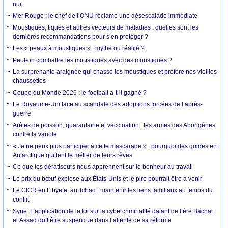
nuit
Mer Rouge : le chef de l’ONU réclame une désescalade immédiate
Moustiques, tiques et autres vecteurs de maladies : quelles sont les
dernières recommandations pour s’en protéger ?
Les « peaux à moustiques » : mythe ou réalité ?
Peut-on combattre les moustiques avec des moustiques ?
La surprenante araignée qui chasse les moustiques et préfère nos vieilles
chaussettes
Coupe du Monde 2026 : le football a-t-il gagné ?
Le Royaume-Uni face au scandale des adoptions forcées de l’après-
guerre
Arêtes de poisson, quarantaine et vaccination : les armes des Aborigènes
contre la variole
« Je ne peux plus participer à cette mascarade » : pourquoi des guides en
Antarctique quittent le métier de leurs rêves
Ce que les dératiseurs nous apprennent sur le bonheur au travail
Le prix du bœuf explose aux États-Unis et le pire pourrait être à venir
Le CICR en Libye et au Tchad : maintenir les liens familiaux au temps du
conflit
Syrie. L’application de la loi sur la cybercriminalité datant de l’ère Bachar
el Assad doit être suspendue dans l’attente de sa réforme