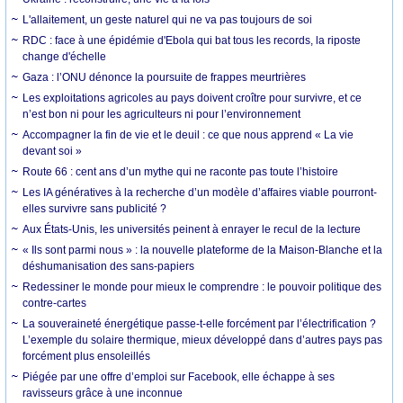
L'allaitement, un geste naturel qui ne va pas toujours de soi
RDC : face à une épidémie d'Ebola qui bat tous les records, la riposte
change d'échelle
Gaza : l’ONU dénonce la poursuite de frappes meurtrières
Les exploitations agricoles au pays doivent croître pour survivre, et ce
n’est bon ni pour les agriculteurs ni pour l’environnement
Accompagner la fin de vie et le deuil : ce que nous apprend « La vie
devant soi »
Route 66 : cent ans d’un mythe qui ne raconte pas toute l’histoire
Les IA génératives à la recherche d’un modèle d’affaires viable pourront-
elles survivre sans publicité ?
Aux États-Unis, les universités peinent à enrayer le recul de la lecture
« Ils sont parmi nous » : la nouvelle plateforme de la Maison-Blanche et la
déshumanisation des sans-papiers
Redessiner le monde pour mieux le comprendre : le pouvoir politique des
contre-cartes
La souveraineté énergétique passe-t-elle forcément par l’électrification ?
L’exemple du solaire thermique, mieux développé dans d’autres pays pas
forcément plus ensoleillés
Piégée par une offre d’emploi sur Facebook, elle échappe à ses
ravisseurs grâce à une inconnue