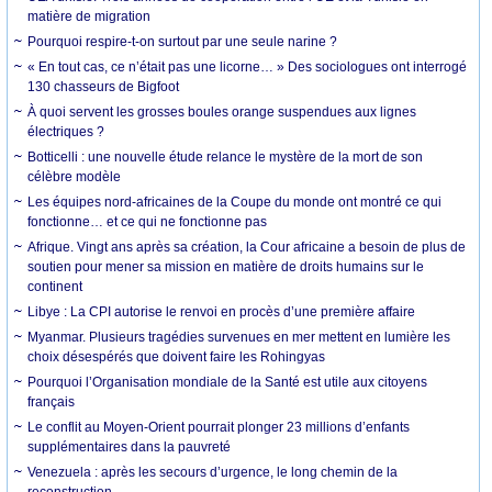
matière de migration
Pourquoi respire-t-on surtout par une seule narine ?
« En tout cas, ce n’était pas une licorne… » Des sociologues ont interrogé
130 chasseurs de Bigfoot
À quoi servent les grosses boules orange suspendues aux lignes
électriques ?
Botticelli : une nouvelle étude relance le mystère de la mort de son
célèbre modèle
Les équipes nord-africaines de la Coupe du monde ont montré ce qui
fonctionne… et ce qui ne fonctionne pas
Afrique. Vingt ans après sa création, la Cour africaine a besoin de plus de
soutien pour mener sa mission en matière de droits humains sur le
continent
Libye : La CPI autorise le renvoi en procès d’une première affaire
Myanmar. Plusieurs tragédies survenues en mer mettent en lumière les
choix désespérés que doivent faire les Rohingyas
Pourquoi l’Organisation mondiale de la Santé est utile aux citoyens
français
Le conflit au Moyen-Orient pourrait plonger 23 millions d’enfants
supplémentaires dans la pauvreté
Venezuela : après les secours d’urgence, le long chemin de la
reconstruction