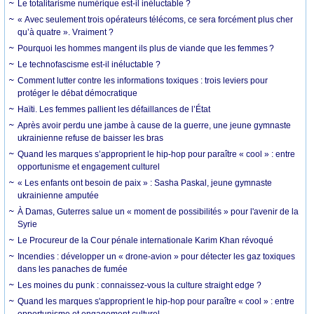
Le totalitarisme numérique est-il inéluctable ?
« Avec seulement trois opérateurs télécoms, ce sera forcément plus cher
qu’à quatre ». Vraiment ?
Pourquoi les hommes mangent ils plus de viande que les femmes ?
Le technofascisme est-il inéluctable ?
Comment lutter contre les informations toxiques : trois leviers pour
protéger le débat démocratique
Haïti. Les femmes pallient les défaillances de l’État
Après avoir perdu une jambe à cause de la guerre, une jeune gymnaste
ukrainienne refuse de baisser les bras
Quand les marques s’approprient le hip-hop pour paraître « cool » : entre
opportunisme et engagement culturel
« Les enfants ont besoin de paix » : Sasha Paskal, jeune gymnaste
ukrainienne amputée
À Damas, Guterres salue un « moment de possibilités » pour l'avenir de la
Syrie
Le Procureur de la Cour pénale internationale Karim Khan révoqué
Incendies : développer un « drone-avion » pour détecter les gaz toxiques
dans les panaches de fumée
Les moines du punk : connaissez-vous la culture straight edge ?
Quand les marques s'approprient le hip-hop pour paraître « cool » : entre
opportunisme et engagement culturel