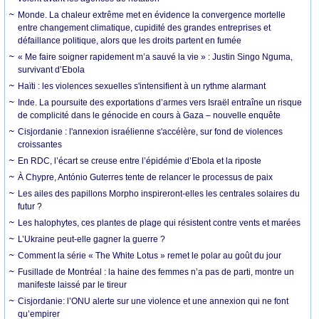
Monde. La chaleur extrême met en évidence la convergence mortelle
entre changement climatique, cupidité des grandes entreprises et
défaillance politique, alors que les droits partent en fumée
« Me faire soigner rapidement m’a sauvé la vie » : Justin Singo Nguma,
survivant d’Ebola
Haïti : les violences sexuelles s'intensifient à un rythme alarmant
Inde. La poursuite des exportations d’armes vers Israël entraîne un risque
de complicité dans le génocide en cours à Gaza – nouvelle enquête
Cisjordanie : l'annexion israélienne s'accélère, sur fond de violences
croissantes
En RDC, l’écart se creuse entre l’épidémie d’Ebola et la riposte
À Chypre, António Guterres tente de relancer le processus de paix
Les ailes des papillons Morpho inspireront-elles les centrales solaires du
futur ?
Les halophytes, ces plantes de plage qui résistent contre vents et marées
L’Ukraine peut-elle gagner la guerre ?
Comment la série « The White Lotus » remet le polar au goût du jour
Fusillade de Montréal : la haine des femmes n’a pas de parti, montre un
manifeste laissé par le tireur
Cisjordanie: l’ONU alerte sur une violence et une annexion qui ne font
qu’empirer