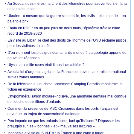
Au Soudan, des mères marchent des kilomètres pour sauver leurs enfants
de la malnutrition
Ukraine : à mesure que la guerre s’intensifie, les civils – et le monde – en
paient le prix
Ebola en RDC : en un peu plus de deux mois, l'épidémie frôle le bilan
record de 2018-2020
En visite au Liban, le chef des droits de l'homme de l'ONU réclame justice
pour les victimes du conflit
D'où viennent les plus gros diamants du monde ? La géologie apporte de
nouvelles réponses
Ulysse aux mille ruses était-il aussi un athlète ?
Avec la loi d’urgence agricole, la France contrevient au droit international
sur les zones humides
De la télévision au tourisme : comment Camping Paradis transforme la
fiction en expérience
L’hypominéralisation molaire-incisive, une anomalie dentaire mal connue
qui touche des millions d’enfants
Comment la présence de MSC Croisières dans les ports français est
devenue un enjeu de souveraineté nationale
Peu importe ce que les enfants lisent, tant qu’ils lisent ? Dépasser les
préjugés sur les « bonnes » et « mauvaises lectures »
Indonésie et Asie du Sud-Est : la France a une carte à jouer