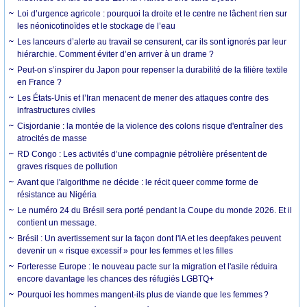
Loi d’urgence agricole : pourquoi la droite et le centre ne lâchent rien sur
les néonicotinoïdes et le stockage de l’eau
Les lanceurs d’alerte au travail se censurent, car ils sont ignorés par leur
hiérarchie. Comment éviter d’en arriver à un drame ?
Peut-on s’inspirer du Japon pour repenser la durabilité de la filière textile
en France ?
Les États-Unis et l’Iran menacent de mener des attaques contre des
infrastructures civiles
Cisjordanie : la montée de la violence des colons risque d'entraîner des
atrocités de masse
RD Congo : Les activités d’une compagnie pétrolière présentent de
graves risques de pollution
Avant que l'algorithme ne décide : le récit queer comme forme de
résistance au Nigéria
Le numéro 24 du Brésil sera porté pendant la Coupe du monde 2026. Et il
contient un message.
Brésil : Un avertissement sur la façon dont l'IA et les deepfakes peuvent
devenir un « risque excessif » pour les femmes et les filles
Forteresse Europe : le nouveau pacte sur la migration et l'asile réduira
encore davantage les chances des réfugiés LGBTQ+
Pourquoi les hommes mangent-ils plus de viande que les femmes ?