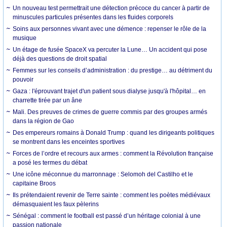
Un nouveau test permettrait une détection précoce du cancer à partir de
minuscules particules présentes dans les fluides corporels
Soins aux personnes vivant avec une démence : repenser le rôle de la
musique
Un étage de fusée SpaceX va percuter la Lune… Un accident qui pose
déjà des questions de droit spatial
Femmes sur les conseils d’administration : du prestige… au détriment du
pouvoir
Gaza : l'éprouvant trajet d'un patient sous dialyse jusqu'à l'hôpital… en
charrette tirée par un âne
Mali. Des preuves de crimes de guerre commis par des groupes armés
dans la région de Gao
Des empereurs romains à Donald Trump : quand les dirigeants politiques
se montrent dans les enceintes sportives
Forces de l’ordre et recours aux armes : comment la Révolution française
a posé les termes du débat
Une icône méconnue du marronnage : Selomoh del Castilho et le
capitaine Broos
Ils prétendaient revenir de Terre sainte : comment les poètes médiévaux
démasquaient les faux pèlerins
Sénégal : comment le football est passé d’un héritage colonial à une
passion nationale