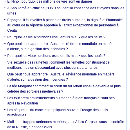
El Niño : pourquoi des millions de vies sont en danger
À Sao Tomé-et-Principe, l’ONU soutient la confiance des citoyens dans les
urnes
Espagne. Il faut veiller à placer les droits humains, la dignité et l’humanité
au cœur de la réponse apportée à l’afflux exceptionnel de personnes à
Ceuta
Pourquoi les vieux torchons essuient-ils mieux que les neufs ?
Que peut nous apprendre l’Australie, référence mondiale en matière
d’alerte, sur la gestion des incendies ?
Pourquoi les vieux torchons essuient-ils mieux que les neufs ?
Vie sexuelle des rainettes : comment les femelles construisent de
meilleurs nids en s'accouplant avec plusieurs partenaires
Que peut nous apprendre l’Australie, référence mondiale en matière
d’alerte, sur la gestion des incendies ?
La fée Morgane : comment la sœur du roi Arthur est-elle devenue la plus
célèbre des sorcières médiévales ?
Les tout premiers influenceurs au monde étaient français et sont nés
après la Révolution
Les séquelles du cancer compliquent souvent l’usage des outils
numériques
Mali : Les frappes aériennes menées par « Africa Corps », sous le contrôle
de la Russie, tuent des civils