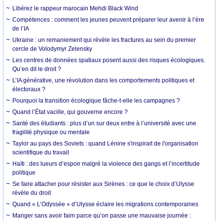
Libérez le rappeur marocain Mehdi Black Wind
Compétences : comment les jeunes peuvent préparer leur avenir à l’ère
de l’IA
Ukraine : un remaniement qui révèle les fractures au sein du premier
cercle de Volodymyr Zelensky
Les centres de données spatiaux posent aussi des risques écologiques.
Qu’en dit le droit ?
L’IA générative, une révolution dans les comportements politiques et
électoraux ?
Pourquoi la transition écologique fâche-t-elle les campagnes ?
Quand l’État vacille, qui gouverne encore ?
Santé des étudiants : plus d’un sur deux entre à l’université avec une
fragilité physique ou mentale
Taylor au pays des Soviets : quand Lénine s'inspirait de l'organisation
scientifique du travail
Haïti : des lueurs d’espoir malgré la violence des gangs et l’incertitude
politique
Se faire attacher pour résister aux Sirènes : ce que le choix d’Ulysse
révèle du droit
Quand « L’Odyssée » d’Ulysse éclaire les migrations contemporaines
Manger sans avoir faim parce qu’on passe une mauvaise journée :