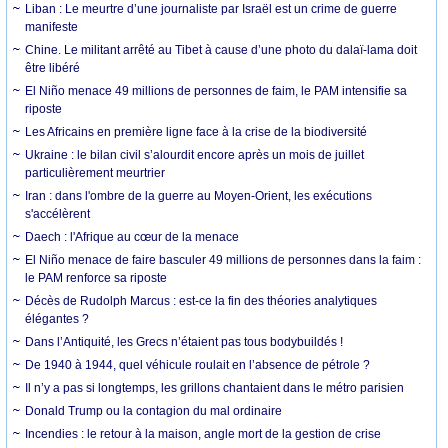
Liban : Le meurtre d’une journaliste par Israël est un crime de guerre
manifeste
Chine. Le militant arrêté au Tibet à cause d’une photo du dalaï-lama doit
être libéré
El Niño menace 49 millions de personnes de faim, le PAM intensifie sa
riposte
Les Africains en première ligne face à la crise de la biodiversité
Ukraine : le bilan civil s’alourdit encore après un mois de juillet
particulièrement meurtrier
Iran : dans l'ombre de la guerre au Moyen-Orient, les exécutions
s'accélèrent
Daech : l'Afrique au cœur de la menace
El Niño menace de faire basculer 49 millions de personnes dans la faim :
le PAM renforce sa riposte
Décès de Rudolph Marcus : est-ce la fin des théories analytiques
élégantes ?
Dans l’Antiquité, les Grecs n’étaient pas tous bodybuildés !
De 1940 à 1944, quel véhicule roulait en l’absence de pétrole ?
Il n’y a pas si longtemps, les grillons chantaient dans le métro parisien
Donald Trump ou la contagion du mal ordinaire
Incendies : le retour à la maison, angle mort de la gestion de crise