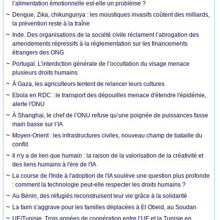
l’alimentation émotionnelle est-elle un problème ?
Dengue, Zika, chikungunya : les moustiques invasifs coûtent des milliards,
la prévention reste à la traîne
Inde. Des organisations de la société civile réclament l’abrogation des
amendements répressifs à la réglementation sur les financements
étrangers des ONG
Portugal. L’interdiction générale de l’occultation du visage menace
plusieurs droits humains
À Gaza, les agriculteurs tentent de relancer leurs cultures
Ebola en RDC : le transport des dépouilles menace d'étendre l'épidémie,
alerte l'ONU
À Shanghai, le chef de l’ONU refuse qu’une poignée de puissances fasse
main basse sur l’IA
Moyen-Orient : les infrastructures civiles, nouveau champ de bataille du
conflit
Il n'y a de lien que humain : la raison de la valorisation de la créativité et
des liens humains à l'ère de l'IA
La course de l'Inde à l'adoption de l'IA soulève une question plus profonde
: comment la technologie peut-elle respecter les droits humains ?
Au Bénin, des réfugiés reconstruisent leur vie grâce à la solidarité
La faim s’aggrave pour les familles déplacées à El Obeid, au Soudan
UE/Tunisie. Trois années de coopération entre l’UE et la Tunisie en