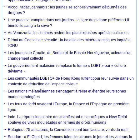
Alcool, tabac, cannabis : les jeunes se sont-ils vraiment détournés des
drogues ?
Une punaise-vampire dans nos jardins : le tigre du platane préférera-t-il
bientôt le sang à la sève ?
Au Venezuela, les femmes restent les plus exposées après les séismes
Débat au Conseil de sécurité : la bataille des minéraux critiques inquiète
l'ONU
Les jeunes de Croatie, de Serbie et de Bosnie-Herzégovine, acteurs d'un
changement collectif
Le gouvernement malaisien remplace le terme « LGBT » par « culture
déviante »
Les communautés LGBTQ+ de Hong Kong luttent pour leur survie dans un
contexte de réduction de l'espace civique
Les nations mélanésiennes s'engagent à relier et étendre leurs zones
marines protégées
Les feux de forêt ravagent l’Europe, la France et l’Espagne en première
ligne
Inde. La répression contre des manifestant·e·s pacifiques à New Delhi
soulève de vives inquiétudes en termes de droits humains
Réfugiés : 75 ans après, la Convention tient bon face aux vents du repli
Soudan : à El Obeid, les femmes fuient les drones le jour et les violeurs la