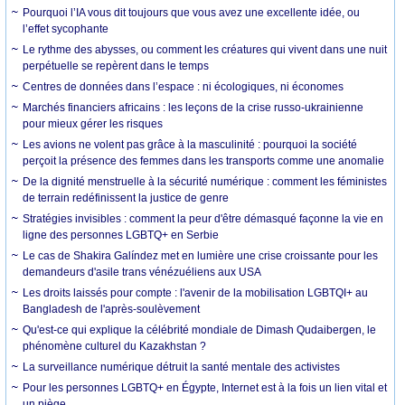
Pourquoi l’IA vous dit toujours que vous avez une excellente idée, ou
l’effet sycophante
Le rythme des abysses, ou comment les créatures qui vivent dans une nuit
perpétuelle se repèrent dans le temps
Centres de données dans l’espace : ni écologiques, ni économes
Marchés financiers africains : les leçons de la crise russo-ukrainienne
pour mieux gérer les risques
Les avions ne volent pas grâce à la masculinité : pourquoi la société
perçoit la présence des femmes dans les transports comme une anomalie
De la dignité menstruelle à la sécurité numérique : comment les féministes
de terrain redéfinissent la justice de genre
Stratégies invisibles : comment la peur d'être démasqué façonne la vie en
ligne des personnes LGBTQ+ en Serbie
Le cas de Shakira Galíndez met en lumière une crise croissante pour les
demandeurs d'asile trans vénézuéliens aux USA
Les droits laissés pour compte : l'avenir de la mobilisation LGBTQI+ au
Bangladesh de l'après-soulèvement
Qu'est-ce qui explique la célébrité mondiale de Dimash Qudaibergen, le
phénomène culturel du Kazakhstan ?
La surveillance numérique détruit la santé mentale des activistes
Pour les personnes LGBTQ+ en Égypte, Internet est à la fois un lien vital et
un piège