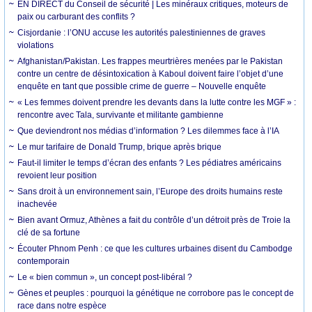
EN DIRECT du Conseil de sécurité | Les minéraux critiques, moteurs de
paix ou carburant des conflits ?
Cisjordanie : l’ONU accuse les autorités palestiniennes de graves
violations
Afghanistan/Pakistan. Les frappes meurtrières menées par le Pakistan
contre un centre de désintoxication à Kaboul doivent faire l’objet d’une
enquête en tant que possible crime de guerre – Nouvelle enquête
« Les femmes doivent prendre les devants dans la lutte contre les MGF » :
rencontre avec Tala, survivante et militante gambienne
Que deviendront nos médias d’information ? Les dilemmes face à l’IA
Le mur tarifaire de Donald Trump, brique après brique
Faut-il limiter le temps d’écran des enfants ? Les pédiatres américains
revoient leur position
Sans droit à un environnement sain, l’Europe des droits humains reste
inachevée
Bien avant Ormuz, Athènes a fait du contrôle d’un détroit près de Troie la
clé de sa fortune
Écouter Phnom Penh : ce que les cultures urbaines disent du Cambodge
contemporain
Le « bien commun », un concept post-libéral ?
Gènes et peuples : pourquoi la génétique ne corrobore pas le concept de
race dans notre espèce