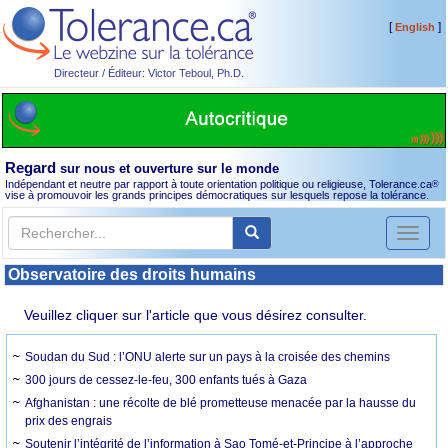
[
]
English
Directeur / Éditeur: Victor Teboul, Ph.D.
Regard
sur nous et ouverture sur le monde
Indépendant et neutre par rapport à toute orientation politique ou religieuse, Tolerance.ca
®
vise à promouvoir les grands principes démocratiques sur lesquels repose la tolérance.
Toggl
naviga
Observatoire des droits humains
Veuillez cliquer sur l'article que vous désirez consulter.
Soudan du Sud : l’ONU alerte sur un pays à la croisée des chemins
300 jours de cessez-le-feu, 300 enfants tués à Gaza
Afghanistan : une récolte de blé prometteuse menacée par la hausse du
prix des engrais
Soutenir l’intégrité de l’information à Sao Tomé-et-Principe à l’approche