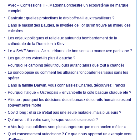
Avec « Confessions II », Madonna orchestre un écosystème de marque
complet
Canicule : quelles protections le droit offre-t-il aux travailleurs ?
Dans le massif des Bauges, le mystère de l’or qu'on trouve au milieu des
calcaires
Les enjeux politiques et religieux autour du bombardement de la
cathédrale de la Dormition à Kiev
Le « SAVE America Act » : réforme de bon sens ou manœuvre partisane ?
Les gauchers votent-ils plus à gauche ?
Pourquoi le camping séduit toujours autant (alors que tout a changé)
La sonobiopsie ou comment les ultrasons font parler les tissus sans les
opérer
Dans la famille Darwin, vous connaissiez Charles, découvrez Francis
Pourquoi l’algue « Ostreopsis » envahit-elle la côte basque chaque été ?
Afrique : pourquoi les décisions des tribunaux des droits humains restent
souvent lettre morte
Covid long : et si ce n'était pas une seule maladie, mais plusieurs ?
Qu’arrive-t-il à votre sang lorsque vous êtes stressé ?
« Vos trajets quotidiens sont plus dangereux que mon ancien métier »
Quel consentement autochtone ? Ce que nous apprend un exemple venu
d’ailleurs