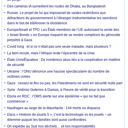
Des caméras IA surveillent les routes de Dhaka, au Bangladesh
Russie. Le projet de loi qui imposerait de vastes restrictions aux
détracteurs du gouvernement à l’étranger instrumentalise les sanctions
dans le but de bâillonner la dissidence
Europe/Israël et TPO. Les États membres de l’UE autorisant la vente des
« Israel Bonds » en Europe risquent de se rendre complices du génocide
perpétré à Gaza
Covid long : et si ce n’était pas une seule maladie, mais plusieurs ?
La faim recule, mais l’Afrique reste l’épicentre de la crise
États-Unis/Équateur : De nombreux abus liés à la coopération en matière
de sécurité
Ukraine : l’ONU dénonce une hausse spectaculaire du nombre de
victimes civiles
Gaza : cessez-le-feu ou pas, les Palestiniens ne sont en sécurité nulle part
Syrie : António Guterres à Damas, à l'heure de vérité pour la transition
Ebola en RDC : l’OMS alerte sur une épidémie « qui ne fait que
commencer »
Naufrages au large de la Mauritanie : 144 morts ou disparus
Dans « Histoire de jouets 5 », c’est la technologie vs les jouets – un
dilemme auquel les familles sont aussi confrontées
On expédie au Sud nos déchets… et nos responsabilités