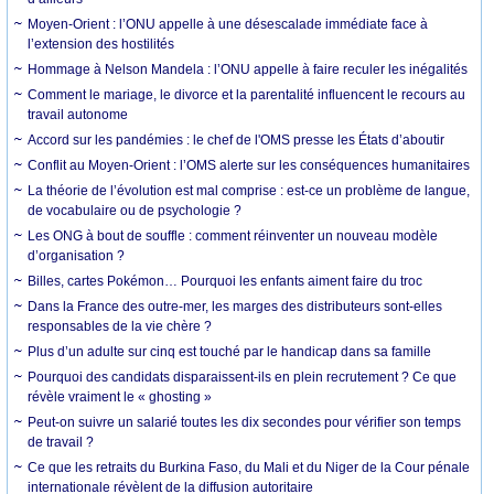
Moyen-Orient : l’ONU appelle à une désescalade immédiate face à
l’extension des hostilités
Hommage à Nelson Mandela : l’ONU appelle à faire reculer les inégalités
Comment le mariage, le divorce et la parentalité influencent le recours au
travail autonome
Accord sur les pandémies : le chef de l'OMS presse les États d’aboutir
Conflit au Moyen-Orient : l’OMS alerte sur les conséquences humanitaires
La théorie de l’évolution est mal comprise : est-ce un problème de langue,
de vocabulaire ou de psychologie ?
Les ONG à bout de souffle : comment réinventer un nouveau modèle
d’organisation ?
Billes, cartes Pokémon… Pourquoi les enfants aiment faire du troc
Dans la France des outre-mer, les marges des distributeurs sont-elles
responsables de la vie chère ?
Plus d’un adulte sur cinq est touché par le handicap dans sa famille
Pourquoi des candidats disparaissent-ils en plein recrutement ? Ce que
révèle vraiment le « ghosting »
Peut-on suivre un salarié toutes les dix secondes pour vérifier son temps
de travail ?
Ce que les retraits du Burkina Faso, du Mali et du Niger de la Cour pénale
internationale révèlent de la diffusion autoritaire