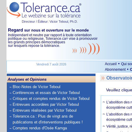
Directeur / Éditeur: Victor Teboul, Ph.D.
Regard
sur nous et ouverture sur le monde
Indépendant et neutre par rapport à toute orientation
politique ou religieuse, Tolerance.ca
vise à promouvoir
®
les grands principes démocratiques
sur lesquels repose la tolérance.
•
Accueil
Qui s
Vendredi 7 août 2026
•
Abonnement
O
Observatoi
Analyses et Opinions
Bloc-Notes de Victor Teboul
Veuillez cliqu
Conférences et essais de Victor Teboul
Critiques et comptes rendus de Victor Teboul
L’abolition des
Entrevues accordées par Victor Teboul
écosystème cult
Entrevues réalisées par Victor Teboul
L’abolition des 
Tolerance.ca : Plus de vingt ans de
écosystème cult
publications et d'interventions publiques !
Vérité, justice, 
Comptes rendus d'Osée Kamga