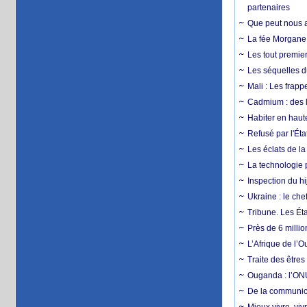
partenaires
Que peut nous ap
La fée Morgane 
Les tout premier
Les séquelles d
Mali : Les frapp
Cadmium : des l
Habiter en haute
Refusé par l'Éta
Les éclats de la
La technologie p
Inspection du hij
Ukraine : le ch
Tribune. Les Éta
Près de 6 milli
L’Afrique de l’
Traite des êtres
Ouganda : l’ONU
De la communica