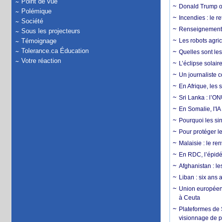
Point de vue
Donald Trump ou
Polémique
Incendies : le r
Société
Renseignement :
Sous les projecteurs
Témoignage
Les robots agri
Tolerance.ca Éducation
Quelles sont les 
Votre réaction
L’éclipse solai
Un journaliste 
En Afrique, les 
Sri Lanka : l’ON
En Somalie, l'IA 
Pourquoi les si
Pour protéger le
Malaisie : le r
En RDC, l’épidé
Afghanistan : le
Liban : six ans 
Union européenn
à Ceuta
Plateformes de
visionnage de p