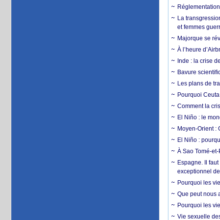
Réglementation c
La transgression
et femmes guerr
Majorque se révo
À l’heure d’Airb
Inde : la crise 
Bavure scientif
Les plans de tra
Pourquoi Ceuta 
Comment la crise
El Niño : le mon
Moyen-Orient : 
El Niño : pourqu
À Sao Tomé-et-P
Espagne. Il faut
exceptionnel d
Pourquoi les vie
Que peut nous ap
Pourquoi les vie
Vie sexuelle des