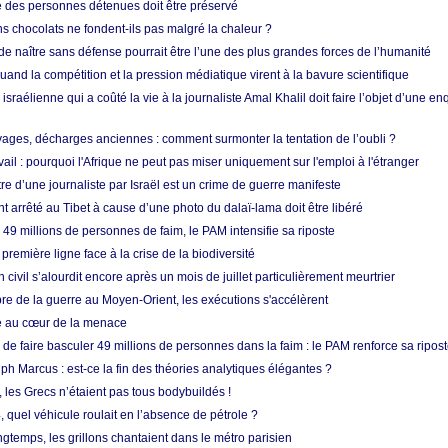
e des personnes détenues doit être préservé
s chocolats ne fondent-ils pas malgré la chaleur ?
 de naître sans défense pourrait être l’une des plus grandes forces de l’humanité
quand la compétition et la pression médiatique virent à la bavure scientifique
 israélienne qui a coûté la vie à la journaliste Amal Khalil doit faire l’objet d’une e
ges, décharges anciennes : comment surmonter la tentation de l’oubli ?
vail : pourquoi l'Afrique ne peut pas miser uniquement sur l'emploi à l'étranger
re d’une journaliste par Israël est un crime de guerre manifeste
nt arrêté au Tibet à cause d’une photo du dalaï-lama doit être libéré
49 millions de personnes de faim, le PAM intensifie sa riposte
 première ligne face à la crise de la biodiversité
n civil s’alourdit encore après un mois de juillet particulièrement meurtrier
bre de la guerre au Moyen-Orient, les exécutions s'accélèrent
ue au cœur de la menace
e faire basculer 49 millions de personnes dans la faim : le PAM renforce sa ripos
h Marcus : est-ce la fin des théories analytiques élégantes ?
, les Grecs n’étaient pas tous bodybuildés !
 quel véhicule roulait en l’absence de pétrole ?
longtemps, les grillons chantaient dans le métro parisien