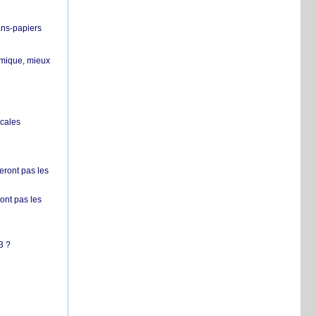
ans-papiers
ermique, mieux
ocales
ront pas les
nt pas les
3 ?