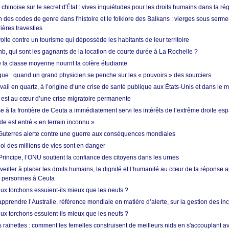
hinoise sur le secret d'État : vives inquiétudes pour les droits humains dans la r
 des codes de genre dans l'histoire et le folklore des Balkans : vierges sous serment
ières travesties
lte contre un tourisme qui dépossède les habitants de leur territoire
nb, qui sont les gagnants de la location de courte durée à La Rochelle ?
de la classe moyenne nourrit la colère étudiante
ique : quand un grand physicien se penche sur les « pouvoirs » des sourciers
vail en quartz, à l’origine d’une crise de santé publique aux États-Unis et dans le
est au cœur d’une crise migratoire permanente
 à la frontière de Ceuta a immédiatement servi les intérêts de l’extrême droite es
de est entré « en terrain inconnu »
Guterres alerte contre une guerre aux conséquences mondiales
oi des millions de vies sont en danger
rincipe, l’ONU soutient la confiance des citoyens dans les urnes
 veiller à placer les droits humains, la dignité et l’humanité au cœur de la réponse a
e personnes à Ceuta
ux torchons essuient-ils mieux que les neufs ?
prendre l’Australie, référence mondiale en matière d’alerte, sur la gestion des in
ux torchons essuient-ils mieux que les neufs ?
 rainettes : comment les femelles construisent de meilleurs nids en s'accouplant a