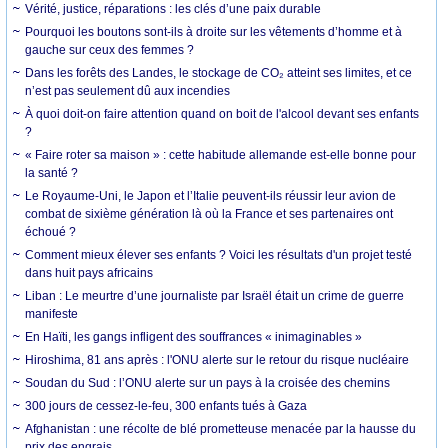
Vérité, justice, réparations : les clés d’une paix durable
Pourquoi les boutons sont-ils à droite sur les vêtements d’homme et à
gauche sur ceux des femmes ?
Dans les forêts des Landes, le stockage de CO₂ atteint ses limites, et ce
n’est pas seulement dû aux incendies
À quoi doit-on faire attention quand on boit de l'alcool devant ses enfants
?
« Faire roter sa maison » : cette habitude allemande est-elle bonne pour
la santé ?
Le Royaume-Uni, le Japon et l’Italie peuvent-ils réussir leur avion de
combat de sixième génération là où la France et ses partenaires ont
échoué ?
Comment mieux élever ses enfants ? Voici les résultats d'un projet testé
dans huit pays africains
Liban : Le meurtre d’une journaliste par Israël était un crime de guerre
manifeste
En Haïti, les gangs infligent des souffrances « inimaginables »
Hiroshima, 81 ans après : l'ONU alerte sur le retour du risque nucléaire
Soudan du Sud : l’ONU alerte sur un pays à la croisée des chemins
300 jours de cessez-le-feu, 300 enfants tués à Gaza
Afghanistan : une récolte de blé prometteuse menacée par la hausse du
prix des engrais