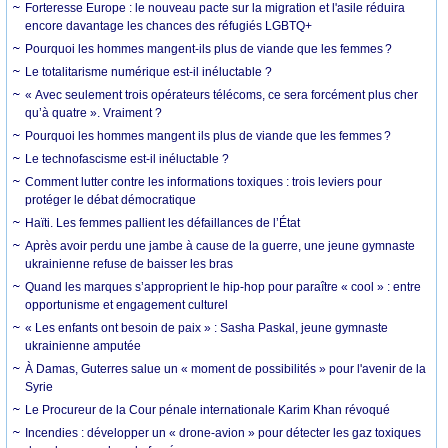
Forteresse Europe : le nouveau pacte sur la migration et l'asile réduira
encore davantage les chances des réfugiés LGBTQ+
Pourquoi les hommes mangent-ils plus de viande que les femmes ?
Le totalitarisme numérique est-il inéluctable ?
« Avec seulement trois opérateurs télécoms, ce sera forcément plus cher
qu’à quatre ». Vraiment ?
Pourquoi les hommes mangent ils plus de viande que les femmes ?
Le technofascisme est-il inéluctable ?
Comment lutter contre les informations toxiques : trois leviers pour
protéger le débat démocratique
Haïti. Les femmes pallient les défaillances de l’État
Après avoir perdu une jambe à cause de la guerre, une jeune gymnaste
ukrainienne refuse de baisser les bras
Quand les marques s’approprient le hip-hop pour paraître « cool » : entre
opportunisme et engagement culturel
« Les enfants ont besoin de paix » : Sasha Paskal, jeune gymnaste
ukrainienne amputée
À Damas, Guterres salue un « moment de possibilités » pour l'avenir de la
Syrie
Le Procureur de la Cour pénale internationale Karim Khan révoqué
Incendies : développer un « drone-avion » pour détecter les gaz toxiques