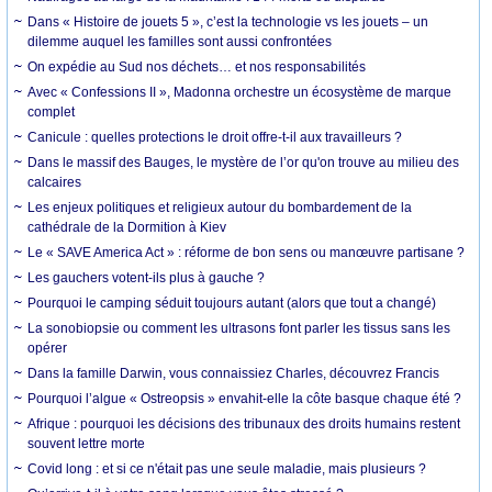
Dans « Histoire de jouets 5 », c’est la technologie vs les jouets – un
dilemme auquel les familles sont aussi confrontées
On expédie au Sud nos déchets… et nos responsabilités
Avec « Confessions II », Madonna orchestre un écosystème de marque
complet
Canicule : quelles protections le droit offre-t-il aux travailleurs ?
Dans le massif des Bauges, le mystère de l’or qu'on trouve au milieu des
calcaires
Les enjeux politiques et religieux autour du bombardement de la
cathédrale de la Dormition à Kiev
Le « SAVE America Act » : réforme de bon sens ou manœuvre partisane ?
Les gauchers votent-ils plus à gauche ?
Pourquoi le camping séduit toujours autant (alors que tout a changé)
La sonobiopsie ou comment les ultrasons font parler les tissus sans les
opérer
Dans la famille Darwin, vous connaissiez Charles, découvrez Francis
Pourquoi l’algue « Ostreopsis » envahit-elle la côte basque chaque été ?
Afrique : pourquoi les décisions des tribunaux des droits humains restent
souvent lettre morte
Covid long : et si ce n'était pas une seule maladie, mais plusieurs ?