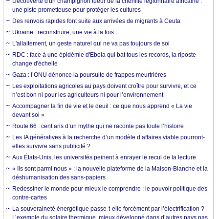
Découverte d'un champignon tueur de la chenille légionnaire africaine :
une piste prometteuse pour protéger les cultures
Des renvois rapides font suite aux arrivées de migrants à Ceuta
Ukraine : reconstruire, une vie à la fois
L'allaitement, un geste naturel qui ne va pas toujours de soi
RDC : face à une épidémie d'Ebola qui bat tous les records, la riposte
change d'échelle
Gaza : l’ONU dénonce la poursuite de frappes meurtrières
Les exploitations agricoles au pays doivent croître pour survivre, et ce
n’est bon ni pour les agriculteurs ni pour l’environnement
Accompagner la fin de vie et le deuil : ce que nous apprend « La vie
devant soi »
Route 66 : cent ans d’un mythe qui ne raconte pas toute l’histoire
Les IA génératives à la recherche d’un modèle d’affaires viable pourront-
elles survivre sans publicité ?
Aux États-Unis, les universités peinent à enrayer le recul de la lecture
« Ils sont parmi nous » : la nouvelle plateforme de la Maison-Blanche et la
déshumanisation des sans-papiers
Redessiner le monde pour mieux le comprendre : le pouvoir politique des
contre-cartes
La souveraineté énergétique passe-t-elle forcément par l’électrification ?
L’exemple du solaire thermique, mieux développé dans d’autres pays pas