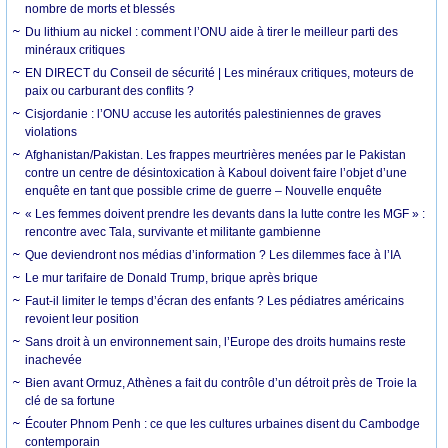
nombre de morts et blessés
Du lithium au nickel : comment l’ONU aide à tirer le meilleur parti des
minéraux critiques
EN DIRECT du Conseil de sécurité | Les minéraux critiques, moteurs de
paix ou carburant des conflits ?
Cisjordanie : l’ONU accuse les autorités palestiniennes de graves
violations
Afghanistan/Pakistan. Les frappes meurtrières menées par le Pakistan
contre un centre de désintoxication à Kaboul doivent faire l’objet d’une
enquête en tant que possible crime de guerre – Nouvelle enquête
« Les femmes doivent prendre les devants dans la lutte contre les MGF » :
rencontre avec Tala, survivante et militante gambienne
Que deviendront nos médias d’information ? Les dilemmes face à l’IA
Le mur tarifaire de Donald Trump, brique après brique
Faut-il limiter le temps d’écran des enfants ? Les pédiatres américains
revoient leur position
Sans droit à un environnement sain, l’Europe des droits humains reste
inachevée
Bien avant Ormuz, Athènes a fait du contrôle d’un détroit près de Troie la
clé de sa fortune
Écouter Phnom Penh : ce que les cultures urbaines disent du Cambodge
contemporain