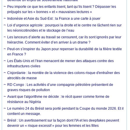
Peu importe ce que les enfants lisent, tant qu’ils lisent ? Dépasser les
préjugés sur les « bonnes » et « mauvaises lectures »
Indonésie et Asie du Sud-Est : la France a une carte à jouer
Loi d’urgence agricole : pourquoi la droite et le centre ne lâchent rien sur
les néonicotinoïdes et le stockage de l’eau
Les lanceurs d’alerte au travail se censurent, car ils sont ignorés par leur
hiérarchie. Comment éviter d’en arriver à un drame ?
Peut-on s’inspirer du Japon pour repenser la durabilité de la filière textile
en France ?
Les États-Unis et l’Iran menacent de mener des attaques contre des
infrastructures civiles
Cisjordanie : la montée de la violence des colons risque d'entraîner des
atrocités de masse
RD Congo : Les activités d’une compagnie pétrolière présentent de
graves risques de pollution
Avant que l'algorithme ne décide : le récit queer comme forme de
résistance au Nigéria
Le numéro 24 du Brésil sera porté pendant la Coupe du monde 2026. Et il
contient un message.
Brésil : Un avertissement sur la façon dont l'IA et les deepfakes peuvent
devenir un « risque excessif » pour les femmes et les filles