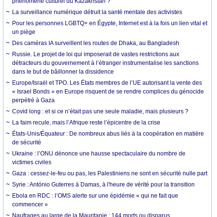
phénomène culturel du Kazakhstan ?
La surveillance numérique détruit la santé mentale des activistes
Pour les personnes LGBTQ+ en Égypte, Internet est à la fois un lien vital et
un piège
Des caméras IA surveillent les routes de Dhaka, au Bangladesh
Russie. Le projet de loi qui imposerait de vastes restrictions aux
détracteurs du gouvernement à l’étranger instrumentalise les sanctions
dans le but de bâillonner la dissidence
Europe/Israël et TPO. Les États membres de l’UE autorisant la vente des
« Israel Bonds » en Europe risquent de se rendre complices du génocide
perpétré à Gaza
Covid long : et si ce n’était pas une seule maladie, mais plusieurs ?
La faim recule, mais l’Afrique reste l’épicentre de la crise
États-Unis/Équateur : De nombreux abus liés à la coopération en matière
de sécurité
Ukraine : l’ONU dénonce une hausse spectaculaire du nombre de
victimes civiles
Gaza : cessez-le-feu ou pas, les Palestiniens ne sont en sécurité nulle part
Syrie : António Guterres à Damas, à l'heure de vérité pour la transition
Ebola en RDC : l’OMS alerte sur une épidémie « qui ne fait que
commencer »
Naufrages au large de la Mauritanie : 144 morts ou disparus