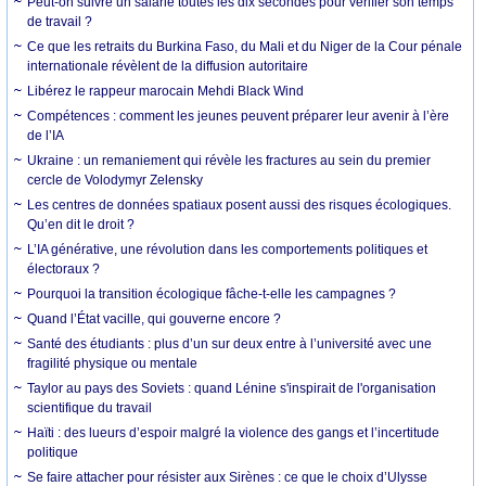
Peut-on suivre un salarié toutes les dix secondes pour vérifier son temps
de travail ?
Ce que les retraits du Burkina Faso, du Mali et du Niger de la Cour pénale
internationale révèlent de la diffusion autoritaire
Libérez le rappeur marocain Mehdi Black Wind
Compétences : comment les jeunes peuvent préparer leur avenir à l’ère
de l’IA
Ukraine : un remaniement qui révèle les fractures au sein du premier
cercle de Volodymyr Zelensky
Les centres de données spatiaux posent aussi des risques écologiques.
Qu’en dit le droit ?
L’IA générative, une révolution dans les comportements politiques et
électoraux ?
Pourquoi la transition écologique fâche-t-elle les campagnes ?
Quand l’État vacille, qui gouverne encore ?
Santé des étudiants : plus d’un sur deux entre à l’université avec une
fragilité physique ou mentale
Taylor au pays des Soviets : quand Lénine s'inspirait de l'organisation
scientifique du travail
Haïti : des lueurs d’espoir malgré la violence des gangs et l’incertitude
politique
Se faire attacher pour résister aux Sirènes : ce que le choix d’Ulysse