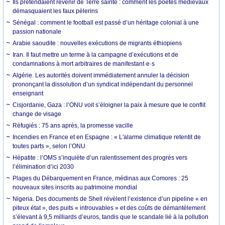
Ils prétendaient revenir de Terre sainte : comment les poètes médiévaux
démasquaient les faux pèlerins
Sénégal : comment le football est passé d’un héritage colonial à une
passion nationale
Arabie saoudite : nouvelles exécutions de migrants éthiopiens
Iran. Il faut mettre un terme à la campagne d’exécutions et de
condamnations à mort arbitraires de manifestant·e·s
Algérie. Les autorités doivent immédiatement annuler la décision
prononçant la dissolution d’un syndicat indépendant du personnel
enseignant
Cisjordanie, Gaza : l’ONU voit s’éloigner la paix à mesure que le conflit
change de visage
Réfugiés : 75 ans après, la promesse vacille
Incendies en France et en Espagne : « L'alarme climatique retentit de
toutes parts », selon l’ONU
Hépatite : l’OMS s’inquiète d’un ralentissement des progrès vers
l’élimination d’ici 2030
Plages du Débarquement en France, médinas aux Comores : 25
nouveaux sites inscrits au patrimoine mondial
Nigeria. Des documents de Shell révèlent l’existence d’un pipeline « en
piteux état », des puits « introuvables » et des coûts de démantèlement
s’élevant à 9,5 milliards d’euros, tandis que le scandale lié à la pollution