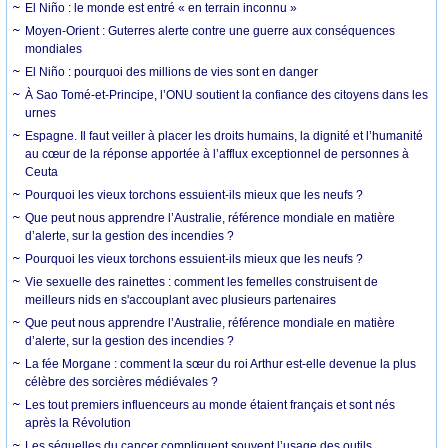
El Niño : le monde est entré « en terrain inconnu »
Moyen-Orient : Guterres alerte contre une guerre aux conséquences
mondiales
El Niño : pourquoi des millions de vies sont en danger
À Sao Tomé-et-Principe, l’ONU soutient la confiance des citoyens dans les
urnes
Espagne. Il faut veiller à placer les droits humains, la dignité et l’humanité
au cœur de la réponse apportée à l’afflux exceptionnel de personnes à
Ceuta
Pourquoi les vieux torchons essuient-ils mieux que les neufs ?
Que peut nous apprendre l’Australie, référence mondiale en matière
d’alerte, sur la gestion des incendies ?
Pourquoi les vieux torchons essuient-ils mieux que les neufs ?
Vie sexuelle des rainettes : comment les femelles construisent de
meilleurs nids en s'accouplant avec plusieurs partenaires
Que peut nous apprendre l’Australie, référence mondiale en matière
d’alerte, sur la gestion des incendies ?
La fée Morgane : comment la sœur du roi Arthur est-elle devenue la plus
célèbre des sorcières médiévales ?
Les tout premiers influenceurs au monde étaient français et sont nés
après la Révolution
Les séquelles du cancer compliquent souvent l’usage des outils