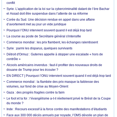
conflit
Syrie. L’application de la loi sur la cybercriminalité datant de l’ère Bachar
el Assad doit être suspendue dans l’attente de sa réforme
Corée du Sud. Une décision rendue en appel dans une affaire
d’avortement met au jour un vide juridique
Pourquoi l’ONU intervient souvent quand il est déjà trop tard
La course au poste de Secrétaire général s'intensifie
Commerce mondial : les prix flambent, les échanges ralentissent
Syrie : parmi les disparus, quelques survivants
Détroit d'Ormuz : Guterres appelle à stopper une escalade « hors de
contrôle »
Alcools américains invendus : faut-il profiter des nouveaux droits de
douane de Trump pour les écouler ?
EN DIRECT | Pourquoi l’ONU intervient souvent quand il est déjà trop tard
Commerce mondial : la flambée des prix masque la faiblesse des
volumes, sur fond de crise au Moyen-Orient
Gaza : des progrès fragiles contre la faim
Le foot et la foi : l’évangélisme a-t-il réellement privé le Brésil de la Coupe
du monde ?
Inde : Recours excessif à la force contre des manifestations d’étudiants
Face aux 300 000 décès annuels par noyade, l’OMS dévoile un plan de