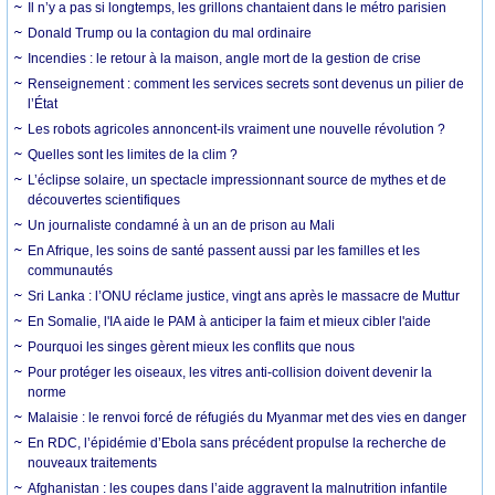
Il n’y a pas si longtemps, les grillons chantaient dans le métro parisien
Donald Trump ou la contagion du mal ordinaire
Incendies : le retour à la maison, angle mort de la gestion de crise
Renseignement : comment les services secrets sont devenus un pilier de
l’État
Les robots agricoles annoncent-ils vraiment une nouvelle révolution ?
Quelles sont les limites de la clim ?
L’éclipse solaire, un spectacle impressionnant source de mythes et de
découvertes scientifiques
Un journaliste condamné à un an de prison au Mali
En Afrique, les soins de santé passent aussi par les familles et les
communautés
Sri Lanka : l’ONU réclame justice, vingt ans après le massacre de Muttur
En Somalie, l'IA aide le PAM à anticiper la faim et mieux cibler l'aide
Pourquoi les singes gèrent mieux les conflits que nous
Pour protéger les oiseaux, les vitres anti-collision doivent devenir la
norme
Malaisie : le renvoi forcé de réfugiés du Myanmar met des vies en danger
En RDC, l’épidémie d’Ebola sans précédent propulse la recherche de
nouveaux traitements
Afghanistan : les coupes dans l’aide aggravent la malnutrition infantile