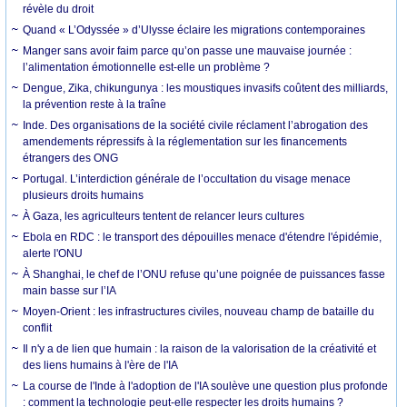
révèle du droit
Quand « L’Odyssée » d’Ulysse éclaire les migrations contemporaines
Manger sans avoir faim parce qu’on passe une mauvaise journée :
l’alimentation émotionnelle est-elle un problème ?
Dengue, Zika, chikungunya : les moustiques invasifs coûtent des milliards,
la prévention reste à la traîne
Inde. Des organisations de la société civile réclament l’abrogation des
amendements répressifs à la réglementation sur les financements
étrangers des ONG
Portugal. L’interdiction générale de l’occultation du visage menace
plusieurs droits humains
À Gaza, les agriculteurs tentent de relancer leurs cultures
Ebola en RDC : le transport des dépouilles menace d'étendre l'épidémie,
alerte l'ONU
À Shanghai, le chef de l’ONU refuse qu’une poignée de puissances fasse
main basse sur l’IA
Moyen-Orient : les infrastructures civiles, nouveau champ de bataille du
conflit
Il n'y a de lien que humain : la raison de la valorisation de la créativité et
des liens humains à l'ère de l'IA
La course de l'Inde à l'adoption de l'IA soulève une question plus profonde
: comment la technologie peut-elle respecter les droits humains ?