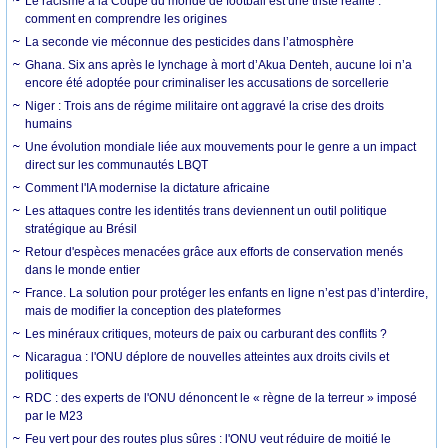
Le racisme à la Coupe du monde de football est une triste réalité :
comment en comprendre les origines
La seconde vie méconnue des pesticides dans l’atmosphère
Ghana. Six ans après le lynchage à mort d’Akua Denteh, aucune loi n’a
encore été adoptée pour criminaliser les accusations de sorcellerie
Niger : Trois ans de régime militaire ont aggravé la crise des droits
humains
Une évolution mondiale liée aux mouvements pour le genre a un impact
direct sur les communautés LBQT
Comment l'IA modernise la dictature africaine
Les attaques contre les identités trans deviennent un outil politique
stratégique au Brésil
Retour d'espèces menacées grâce aux efforts de conservation menés
dans le monde entier
France. La solution pour protéger les enfants en ligne n’est pas d’interdire,
mais de modifier la conception des plateformes
Les minéraux critiques, moteurs de paix ou carburant des conflits ?
Nicaragua : l'ONU déplore de nouvelles atteintes aux droits civils et
politiques
RDC : des experts de l'ONU dénoncent le « règne de la terreur » imposé
par le M23
Feu vert pour des routes plus sûres : l'ONU veut réduire de moitié le