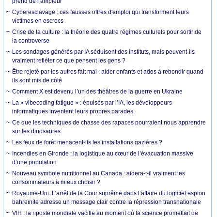
prend de l’ampleur
Cyberesclavage : ces fausses offres d'emploi qui transforment leurs
victimes en escrocs
Crise de la culture : la théorie des quatre régimes culturels pour sortir de
la controverse
Les sondages générés par IA séduisent des instituts, mais peuvent-ils
vraiment refléter ce que pensent les gens ?
Être rejeté par les autres fait mal : aider enfants et ados à rebondir quand
ils sont mis de côté
Comment X est devenu l’un des théâtres de la guerre en Ukraine
La « vibecoding fatigue » : épuisés par l’IA, les développeurs
informatiques inventent leurs propres parades
Ce que les techniques de chasse des rapaces pourraient nous apprendre
sur les dinosaures
Les feux de forêt menacent-ils les installations gazières ?
Incendies en Gironde : la logistique au cœur de l’évacuation massive
d’une population
Nouveau symbole nutritionnel au Canada : aidera-t-il vraiment les
consommateurs à mieux choisir ?
Royaume-Uni. L’arrêt de la Cour suprême dans l’affaire du logiciel espion
bahreïnite adresse un message clair contre la répression transnationale
VIH : la riposte mondiale vacille au moment où la science promettait de