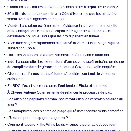
Madagascar
Cadmium : des laitues peuvent-elles nous aider à dépolluer les sols ?
80 milliards de dollars promis à la Côte d’Ivoire : ce que les marchés
voient avant les agences de notation
Monde. La chaleur extrême met en évidence la convergence mortelle
entre changement climatique, cupidité des grandes entreprises et
défaillance politique, alors que les droits partent en fumée
« Me faire soigner rapidement m’a sauvé la vie » : Justin Singo Nguma,
survivant d’Ebola
Haïti : les violences sexuelles s'intensifient à un rythme alarmant
Inde. La poursuite des exportations d’armes vers Israël entraîne un risque
de complicité dans le génocide en cours à Gaza – nouvelle enquête
Cisjordanie : l'annexion israélienne s'accélère, sur fond de violences
croissantes
En RDC, l’écart se creuse entre l’épidémie d’Ebola et la riposte
À Chypre, António Guterres tente de relancer le processus de paix
Les ailes des papillons Morpho inspireront-elles les centrales solaires du
futur ?
Les halophytes, ces plantes de plage qui résistent contre vents et marées
L’Ukraine peut-elle gagner la guerre ?
Comment la série « The White Lotus » remet le polar au goût du jour