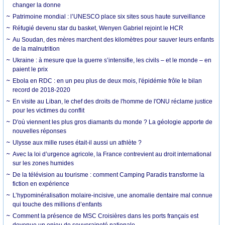
changer la donne
Patrimoine mondial : l’UNESCO place six sites sous haute surveillance
Réfugié devenu star du basket, Wenyen Gabriel rejoint le HCR
Au Soudan, des mères marchent des kilomètres pour sauver leurs enfants
de la malnutrition
Ukraine : à mesure que la guerre s’intensifie, les civils – et le monde – en
paient le prix
Ebola en RDC : en un peu plus de deux mois, l'épidémie frôle le bilan
record de 2018-2020
En visite au Liban, le chef des droits de l'homme de l'ONU réclame justice
pour les victimes du conflit
D'où viennent les plus gros diamants du monde ? La géologie apporte de
nouvelles réponses
Ulysse aux mille ruses était-il aussi un athlète ?
Avec la loi d’urgence agricole, la France contrevient au droit international
sur les zones humides
De la télévision au tourisme : comment Camping Paradis transforme la
fiction en expérience
L’hypominéralisation molaire-incisive, une anomalie dentaire mal connue
qui touche des millions d’enfants
Comment la présence de MSC Croisières dans les ports français est
devenue un enjeu de souveraineté nationale