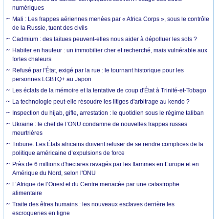
numériques
Mali : Les frappes aériennes menées par « Africa Corps », sous le contrôle
de la Russie, tuent des civils
Cadmium : des laitues peuvent-elles nous aider à dépolluer les sols ?
Habiter en hauteur : un immobilier cher et recherché, mais vulnérable aux
fortes chaleurs
Refusé par l'État, exigé par la rue : le tournant historique pour les
personnes LGBTQ+ au Japon
Les éclats de la mémoire et la tentative de coup d'État à Trinité-et-Tobago
La technologie peut-elle résoudre les litiges d'arbitrage au kendo ?
Inspection du hijab, gifle, arrestation : le quotidien sous le régime taliban
Ukraine : le chef de l’ONU condamne de nouvelles frappes russes
meurtrières
Tribune. Les États africains doivent refuser de se rendre complices de la
politique américaine d’expulsions de force
Près de 6 millions d'hectares ravagés par les flammes en Europe et en
Amérique du Nord, selon l'ONU
L’Afrique de l’Ouest et du Centre menacée par une catastrophe
alimentaire
Traite des êtres humains : les nouveaux esclaves derrière les
escroqueries en ligne