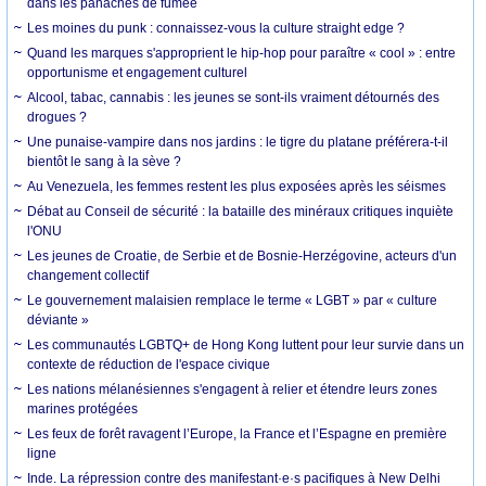
dans les panaches de fumée
Les moines du punk : connaissez-vous la culture straight edge ?
Quand les marques s'approprient le hip-hop pour paraître « cool » : entre
opportunisme et engagement culturel
Alcool, tabac, cannabis : les jeunes se sont-ils vraiment détournés des
drogues ?
Une punaise-vampire dans nos jardins : le tigre du platane préférera-t-il
bientôt le sang à la sève ?
Au Venezuela, les femmes restent les plus exposées après les séismes
Débat au Conseil de sécurité : la bataille des minéraux critiques inquiète
l'ONU
Les jeunes de Croatie, de Serbie et de Bosnie-Herzégovine, acteurs d'un
changement collectif
Le gouvernement malaisien remplace le terme « LGBT » par « culture
déviante »
Les communautés LGBTQ+ de Hong Kong luttent pour leur survie dans un
contexte de réduction de l'espace civique
Les nations mélanésiennes s'engagent à relier et étendre leurs zones
marines protégées
Les feux de forêt ravagent l’Europe, la France et l’Espagne en première
ligne
Inde. La répression contre des manifestant·e·s pacifiques à New Delhi