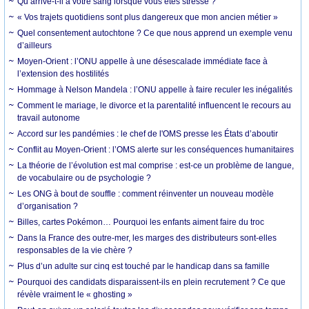
Qu’arrive-t-il à votre sang lorsque vous êtes stressé ?
« Vos trajets quotidiens sont plus dangereux que mon ancien métier »
Quel consentement autochtone ? Ce que nous apprend un exemple venu
d’ailleurs
Moyen-Orient : l’ONU appelle à une désescalade immédiate face à
l’extension des hostilités
Hommage à Nelson Mandela : l’ONU appelle à faire reculer les inégalités
Comment le mariage, le divorce et la parentalité influencent le recours au
travail autonome
Accord sur les pandémies : le chef de l'OMS presse les États d’aboutir
Conflit au Moyen-Orient : l’OMS alerte sur les conséquences humanitaires
La théorie de l’évolution est mal comprise : est-ce un problème de langue,
de vocabulaire ou de psychologie ?
Les ONG à bout de souffle : comment réinventer un nouveau modèle
d’organisation ?
Billes, cartes Pokémon… Pourquoi les enfants aiment faire du troc
Dans la France des outre-mer, les marges des distributeurs sont-elles
responsables de la vie chère ?
Plus d’un adulte sur cinq est touché par le handicap dans sa famille
Pourquoi des candidats disparaissent-ils en plein recrutement ? Ce que
révèle vraiment le « ghosting »