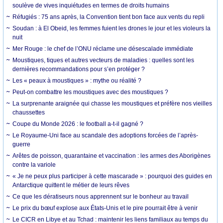
soulève de vives inquiétudes en termes de droits humains
Réfugiés : 75 ans après, la Convention tient bon face aux vents du repli
Soudan : à El Obeid, les femmes fuient les drones le jour et les violeurs la
nuit
Mer Rouge : le chef de l’ONU réclame une désescalade immédiate
Moustiques, tiques et autres vecteurs de maladies : quelles sont les
dernières recommandations pour s’en protéger ?
Les « peaux à moustiques » : mythe ou réalité ?
Peut-on combattre les moustiques avec des moustiques ?
La surprenante araignée qui chasse les moustiques et préfère nos vieilles
chaussettes
Coupe du Monde 2026 : le football a-t-il gagné ?
Le Royaume-Uni face au scandale des adoptions forcées de l’après-
guerre
Arêtes de poisson, quarantaine et vaccination : les armes des Aborigènes
contre la variole
« Je ne peux plus participer à cette mascarade » : pourquoi des guides en
Antarctique quittent le métier de leurs rêves
Ce que les dératiseurs nous apprennent sur le bonheur au travail
Le prix du bœuf explose aux États-Unis et le pire pourrait être à venir
Le CICR en Libye et au Tchad : maintenir les liens familiaux au temps du