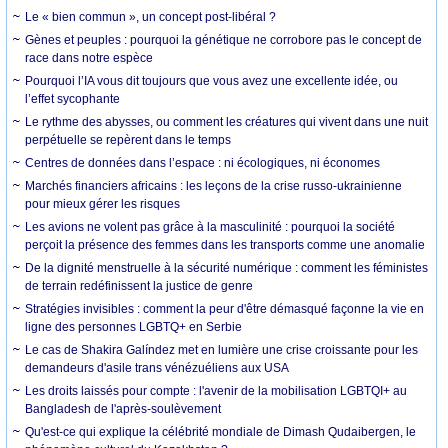
Le « bien commun », un concept post-libéral ?
Gènes et peuples : pourquoi la génétique ne corrobore pas le concept de
race dans notre espèce
Pourquoi l’IA vous dit toujours que vous avez une excellente idée, ou
l’effet sycophante
Le rythme des abysses, ou comment les créatures qui vivent dans une nuit
perpétuelle se repèrent dans le temps
Centres de données dans l’espace : ni écologiques, ni économes
Marchés financiers africains : les leçons de la crise russo-ukrainienne
pour mieux gérer les risques
Les avions ne volent pas grâce à la masculinité : pourquoi la société
perçoit la présence des femmes dans les transports comme une anomalie
De la dignité menstruelle à la sécurité numérique : comment les féministes
de terrain redéfinissent la justice de genre
Stratégies invisibles : comment la peur d'être démasqué façonne la vie en
ligne des personnes LGBTQ+ en Serbie
Le cas de Shakira Galíndez met en lumière une crise croissante pour les
demandeurs d'asile trans vénézuéliens aux USA
Les droits laissés pour compte : l'avenir de la mobilisation LGBTQI+ au
Bangladesh de l'après-soulèvement
Qu'est-ce qui explique la célébrité mondiale de Dimash Qudaibergen, le