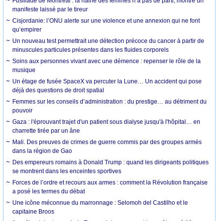
Fusillade de Montréal : la haine des femmes n’a pas de parti, montre un
manifeste laissé par le tireur
Cisjordanie: l’ONU alerte sur une violence et une annexion qui ne font
qu’empirer
Un nouveau test permettrait une détection précoce du cancer à partir de
minuscules particules présentes dans les fluides corporels
Soins aux personnes vivant avec une démence : repenser le rôle de la
musique
Un étage de fusée SpaceX va percuter la Lune… Un accident qui pose
déjà des questions de droit spatial
Femmes sur les conseils d’administration : du prestige… au détriment du
pouvoir
Gaza : l'éprouvant trajet d'un patient sous dialyse jusqu'à l'hôpital… en
charrette tirée par un âne
Mali. Des preuves de crimes de guerre commis par des groupes armés
dans la région de Gao
Des empereurs romains à Donald Trump : quand les dirigeants politiques
se montrent dans les enceintes sportives
Forces de l’ordre et recours aux armes : comment la Révolution française
a posé les termes du débat
Une icône méconnue du marronnage : Selomoh del Castilho et le
capitaine Broos