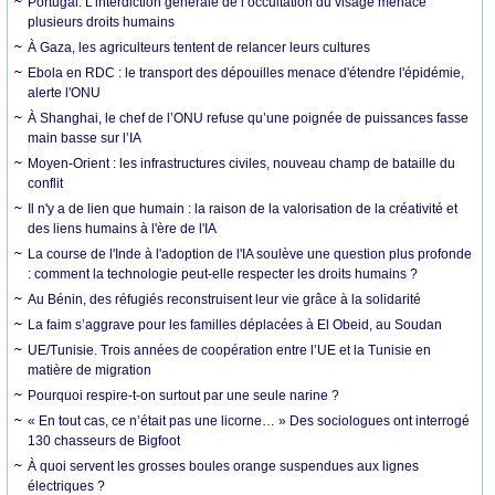
Portugal. L’interdiction générale de l’occultation du visage menace
plusieurs droits humains
À Gaza, les agriculteurs tentent de relancer leurs cultures
Ebola en RDC : le transport des dépouilles menace d'étendre l'épidémie,
alerte l'ONU
À Shanghai, le chef de l’ONU refuse qu’une poignée de puissances fasse
main basse sur l’IA
Moyen-Orient : les infrastructures civiles, nouveau champ de bataille du
conflit
Il n'y a de lien que humain : la raison de la valorisation de la créativité et
des liens humains à l'ère de l'IA
La course de l'Inde à l'adoption de l'IA soulève une question plus profonde
: comment la technologie peut-elle respecter les droits humains ?
Au Bénin, des réfugiés reconstruisent leur vie grâce à la solidarité
La faim s’aggrave pour les familles déplacées à El Obeid, au Soudan
UE/Tunisie. Trois années de coopération entre l’UE et la Tunisie en
matière de migration
Pourquoi respire-t-on surtout par une seule narine ?
« En tout cas, ce n’était pas une licorne… » Des sociologues ont interrogé
130 chasseurs de Bigfoot
À quoi servent les grosses boules orange suspendues aux lignes
électriques ?