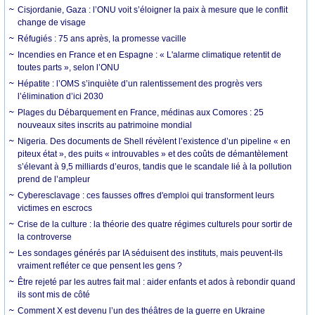
Cisjordanie, Gaza : l’ONU voit s’éloigner la paix à mesure que le conflit
change de visage
Réfugiés : 75 ans après, la promesse vacille
Incendies en France et en Espagne : « L'alarme climatique retentit de
toutes parts », selon l’ONU
Hépatite : l’OMS s’inquiète d’un ralentissement des progrès vers
l’élimination d’ici 2030
Plages du Débarquement en France, médinas aux Comores : 25
nouveaux sites inscrits au patrimoine mondial
Nigeria. Des documents de Shell révèlent l’existence d’un pipeline « en
piteux état », des puits « introuvables » et des coûts de démantèlement
s’élevant à 9,5 milliards d’euros, tandis que le scandale lié à la pollution
prend de l’ampleur
Cyberesclavage : ces fausses offres d'emploi qui transforment leurs
victimes en escrocs
Crise de la culture : la théorie des quatre régimes culturels pour sortir de
la controverse
Les sondages générés par IA séduisent des instituts, mais peuvent-ils
vraiment refléter ce que pensent les gens ?
Être rejeté par les autres fait mal : aider enfants et ados à rebondir quand
ils sont mis de côté
Comment X est devenu l’un des théâtres de la guerre en Ukraine