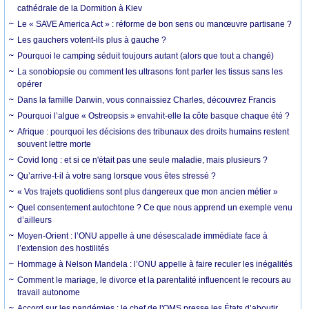
cathédrale de la Dormition à Kiev
Le « SAVE America Act » : réforme de bon sens ou manœuvre partisane ?
Les gauchers votent-ils plus à gauche ?
Pourquoi le camping séduit toujours autant (alors que tout a changé)
La sonobiopsie ou comment les ultrasons font parler les tissus sans les
opérer
Dans la famille Darwin, vous connaissiez Charles, découvrez Francis
Pourquoi l’algue « Ostreopsis » envahit-elle la côte basque chaque été ?
Afrique : pourquoi les décisions des tribunaux des droits humains restent
souvent lettre morte
Covid long : et si ce n'était pas une seule maladie, mais plusieurs ?
Qu’arrive-t-il à votre sang lorsque vous êtes stressé ?
« Vos trajets quotidiens sont plus dangereux que mon ancien métier »
Quel consentement autochtone ? Ce que nous apprend un exemple venu
d’ailleurs
Moyen-Orient : l’ONU appelle à une désescalade immédiate face à
l’extension des hostilités
Hommage à Nelson Mandela : l’ONU appelle à faire reculer les inégalités
Comment le mariage, le divorce et la parentalité influencent le recours au
travail autonome
Accord sur les pandémies : le chef de l'OMS presse les États d’aboutir