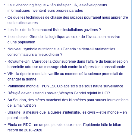
La « vibecoding fatigue » : épuisés par l’IA, les développeurs
informatiques inventent leurs propres parades
Ce que les techniques de chasse des rapaces pourraient nous apprendre
sur les dinosaures
Les feux de forêt menacent-ils les installations gazières ?
Incendies en Gironde : la logistique au cœur de l’évacuation massive
d’une population
Nouveau symbole nutritionnel au Canada : aidera-t-il vraiment les
consommateurs à mieux choisir ?
Royaume-Uni. L’arrêt de la Cour suprême dans l’affaire du logiciel espion
bahreïnite adresse un message clair contre la répression transnationale
VIH : la riposte mondiale vacille au moment où la science promettait de
changer la donne
Patrimoine mondial : l’UNESCO place six sites sous haute surveillance
Réfugié devenu star du basket, Wenyen Gabriel rejoint le HCR
Au Soudan, des mères marchent des kilomètres pour sauver leurs enfants
de la malnutrition
Ukraine : à mesure que la guerre s’intensifie, les civils – et le monde – en
paient le prix
Ebola en RDC : en un peu plus de deux mois, l'épidémie frôle le bilan
record de 2018-2020