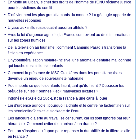
En visite au Liban, le chef des droits de l'homme de l'ONU réclame justice
pour les victimes du conflit
D'où viennent les plus gros diamants du monde ? La géologie apporte de
nouvelles réponses
Ulysse aux mille ruses était-il aussi un athlète ?
Avec la loi d’urgence agricole, la France contrevient au droit international
sur les zones humides
De la télévision au tourisme : comment Camping Paradis transforme la
fiction en expérience
L’hypominéralisation molaire-incisive, une anomalie dentaire mal connue
qui touche des millions d’enfants
Comment la présence de MSC Croisières dans les ports français est
devenue un enjeu de souveraineté nationale
Peu importe ce que les enfants lisent, tant qu’ils lisent ? Dépasser les
préjugés sur les « bonnes » et « mauvaises lectures »
Indonésie et Asie du Sud-Est : la France a une carte à jouer
Loi d’urgence agricole : pourquoi la droite et le centre ne lâchent rien sur
les néonicotinoïdes et le stockage de l’eau
Les lanceurs d’alerte au travail se censurent, car ils sont ignorés par leur
hiérarchie. Comment éviter d’en arriver à un drame ?
Peut-on s’inspirer du Japon pour repenser la durabilité de la filière textile
en France ?