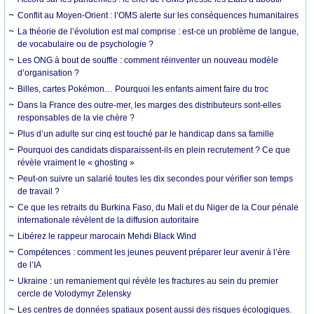
Conflit au Moyen-Orient : l’OMS alerte sur les conséquences humanitaires
La théorie de l’évolution est mal comprise : est-ce un problème de langue,
de vocabulaire ou de psychologie ?
Les ONG à bout de souffle : comment réinventer un nouveau modèle
d’organisation ?
Billes, cartes Pokémon… Pourquoi les enfants aiment faire du troc
Dans la France des outre-mer, les marges des distributeurs sont-elles
responsables de la vie chère ?
Plus d’un adulte sur cinq est touché par le handicap dans sa famille
Pourquoi des candidats disparaissent-ils en plein recrutement ? Ce que
révèle vraiment le « ghosting »
Peut-on suivre un salarié toutes les dix secondes pour vérifier son temps
de travail ?
Ce que les retraits du Burkina Faso, du Mali et du Niger de la Cour pénale
internationale révèlent de la diffusion autoritaire
Libérez le rappeur marocain Mehdi Black Wind
Compétences : comment les jeunes peuvent préparer leur avenir à l’ère
de l’IA
Ukraine : un remaniement qui révèle les fractures au sein du premier
cercle de Volodymyr Zelensky
Les centres de données spatiaux posent aussi des risques écologiques.