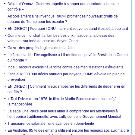
Détroit d'Ormuz : Guterres appelle à stopper une escalade « hors de
contrôle »
Alcools américains invendus : faut-il profiter des nouveaux droits de
douane de Trump pour les écouler ?
EN DIRECT | Pourquoi l’ONU intervient souvent quand il est déjà trop tard
Commerce mondial : la flambée des prix masque la faiblesse des
volumes, sur fond de crise au Moyen-Orient
Gaza : des progrès fragiles contre la faim
Le foot et la foi : l’évangélisme a-t-il réellement privé le Brésil de la Coupe
du monde ?
Inde : Recours excessif à la force contre des manifestations d’étudiants
Face aux 300 000 décès annuels par noyade, l’OMS dévoile un plan de
prévention
EN DIRECT | Comment mieux empêcher les différends de dégénérer en
conflits ?
« Taxi Driver » : en 1976, le film de Martin Scorsese annonçait déjà
la manosphère
La saga One Piece peut nous aider à comprendre les alternatives à
l’entreprise traditionnelle, avec Luffy contre le Gouvernement Mondial
Transparence salariale : une avancée en demi-teinte
En Australie, 85 % des enfants utilisent encore les réseaux sociaux malgré