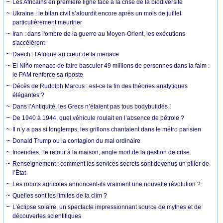
Les Africains en première ligne face à la crise de la biodiversité
Ukraine : le bilan civil s’alourdit encore après un mois de juillet
particulièrement meurtrier
Iran : dans l'ombre de la guerre au Moyen-Orient, les exécutions
s'accélèrent
Daech : l'Afrique au cœur de la menace
El Niño menace de faire basculer 49 millions de personnes dans la faim :
le PAM renforce sa riposte
Décès de Rudolph Marcus : est-ce la fin des théories analytiques
élégantes ?
Dans l’Antiquité, les Grecs n’étaient pas tous bodybuildés !
De 1940 à 1944, quel véhicule roulait en l’absence de pétrole ?
Il n’y a pas si longtemps, les grillons chantaient dans le métro parisien
Donald Trump ou la contagion du mal ordinaire
Incendies : le retour à la maison, angle mort de la gestion de crise
Renseignement : comment les services secrets sont devenus un pilier de
l’État
Les robots agricoles annoncent-ils vraiment une nouvelle révolution ?
Quelles sont les limites de la clim ?
L’éclipse solaire, un spectacle impressionnant source de mythes et de
découvertes scientifiques