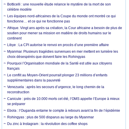
Botticelli : une nouvelle étude relance le mystère de la mort de son
célèbre modèle
Les équipes nord-africaines de la Coupe du monde ont montré ce qui
fonctionne… et ce qui ne fonctionne pas
Afrique. Vingt ans après sa création, la Cour africaine a besoin de plus de
soutien pour mener sa mission en matière de droits humains sur le
continent
Libye : La CPI autorise le renvoi en procès d’une première affaire
Myanmar. Plusieurs tragédies survenues en mer mettent en lumière les
choix désespérés que doivent faire les Rohingyas
Pourquoi l’Organisation mondiale de la Santé est utile aux citoyens
français
Le conflit au Moyen-Orient pourrait plonger 23 millions d’enfants
supplémentaires dans la pauvreté
Venezuela : après les secours d’urgence, le long chemin de la
reconstruction
Canicule : près de 10.000 morts cet été, l’OMS appelle l’Europe à mieux
se préparer
Ebola : l’Ouganda entame le compte à rebours avant la fin de l’épidémie
Rohingyas : plus de 500 disparus au large du Myanmar
Du zinc à Instagram : la révolution des coffee shops