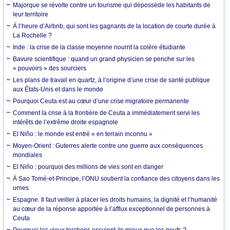
Majorque se révolte contre un tourisme qui dépossède les habitants de
leur territoire
À l’heure d’Airbnb, qui sont les gagnants de la location de courte durée à
La Rochelle ?
Inde : la crise de la classe moyenne nourrit la colère étudiante
Bavure scientifique : quand un grand physicien se penche sur les
« pouvoirs » des sourciers
Les plans de travail en quartz, à l’origine d’une crise de santé publique
aux États-Unis et dans le monde
Pourquoi Ceuta est au cœur d’une crise migratoire permanente
Comment la crise à la frontière de Ceuta a immédiatement servi les
intérêts de l’extrême droite espagnole
El Niño : le monde est entré « en terrain inconnu »
Moyen-Orient : Guterres alerte contre une guerre aux conséquences
mondiales
El Niño : pourquoi des millions de vies sont en danger
À Sao Tomé-et-Principe, l’ONU soutient la confiance des citoyens dans les
urnes
Espagne. Il faut veiller à placer les droits humains, la dignité et l’humanité
au cœur de la réponse apportée à l’afflux exceptionnel de personnes à
Ceuta
Pourquoi les vieux torchons essuient-ils mieux que les neufs ?