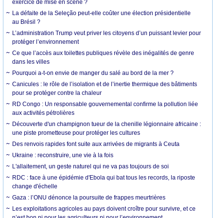
exercice de mise en scène ?
La défaite de la Seleção peut-elle coûter une élection présidentielle
au Brésil ?
L’administration Trump veut priver les citoyens d’un puissant levier pour
protéger l’environnement
Ce que l’accès aux toilettes publiques révèle des inégalités de genre
dans les villes
Pourquoi a-t-on envie de manger du salé au bord de la mer ?
Canicules : le rôle de l’isolation et de l’inertie thermique des bâtiments
pour se protéger contre la chaleur
RD Congo : Un responsable gouvernemental confirme la pollution liée
aux activités pétrolières
Découverte d'un champignon tueur de la chenille légionnaire africaine :
une piste prometteuse pour protéger les cultures
Des renvois rapides font suite aux arrivées de migrants à Ceuta
Ukraine : reconstruire, une vie à la fois
L'allaitement, un geste naturel qui ne va pas toujours de soi
RDC : face à une épidémie d'Ebola qui bat tous les records, la riposte
change d'échelle
Gaza : l’ONU dénonce la poursuite de frappes meurtrières
Les exploitations agricoles au pays doivent croître pour survivre, et ce
n’est bon ni pour les agriculteurs ni pour l’environnement