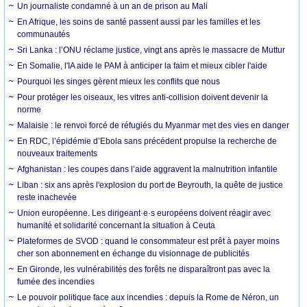
Un journaliste condamné à un an de prison au Mali
En Afrique, les soins de santé passent aussi par les familles et les
communautés
Sri Lanka : l’ONU réclame justice, vingt ans après le massacre de Muttur
En Somalie, l'IA aide le PAM à anticiper la faim et mieux cibler l'aide
Pourquoi les singes gèrent mieux les conflits que nous
Pour protéger les oiseaux, les vitres anti-collision doivent devenir la
norme
Malaisie : le renvoi forcé de réfugiés du Myanmar met des vies en danger
En RDC, l’épidémie d’Ebola sans précédent propulse la recherche de
nouveaux traitements
Afghanistan : les coupes dans l’aide aggravent la malnutrition infantile
Liban : six ans après l'explosion du port de Beyrouth, la quête de justice
reste inachevée
Union européenne. Les dirigeant·e·s européens doivent réagir avec
humanité et solidarité concernant la situation à Ceuta
Plateformes de SVOD : quand le consommateur est prêt à payer moins
cher son abonnement en échange du visionnage de publicités
En Gironde, les vulnérabilités des forêts ne disparaîtront pas avec la
fumée des incendies
Le pouvoir politique face aux incendies : depuis la Rome de Néron, un