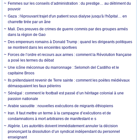
Femmes sur les conseils d’administration : du prestige… au détriment du
pouvoir
Gaza : l'éprouvant trajet d'un patient sous dialyse jusqu'à l'hôpital… en
charrette tirée par un âne
Mali. Des preuves de crimes de guerre commis par des groupes armés
dans la région de Gao
Des empereurs romains à Donald Trump : quand les dirigeants politiques
se montrent dans les enceintes sportives
Forces de l’ordre et recours aux armes : comment la Révolution française
a posé les termes du débat
Une icône méconnue du marronnage : Selomoh del Castilho et le
capitaine Broos
Ils prétendaient revenir de Terre sainte : comment les poètes médiévaux
démasquaient les faux pèlerins
Sénégal : comment le football est passé d’un héritage colonial à une
passion nationale
Arabie saoudite : nouvelles exécutions de migrants éthiopiens
Iran. Il faut mettre un terme à la campagne d’exécutions et de
condamnations à mort arbitraires de manifestant·e·s
Algérie. Les autorités doivent immédiatement annuler la décision
prononçant la dissolution d’un syndicat indépendant du personnel
enseignant