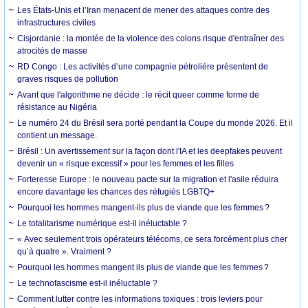
Les États-Unis et l’Iran menacent de mener des attaques contre des
infrastructures civiles
Cisjordanie : la montée de la violence des colons risque d'entraîner des
atrocités de masse
RD Congo : Les activités d’une compagnie pétrolière présentent de
graves risques de pollution
Avant que l'algorithme ne décide : le récit queer comme forme de
résistance au Nigéria
Le numéro 24 du Brésil sera porté pendant la Coupe du monde 2026. Et il
contient un message.
Brésil : Un avertissement sur la façon dont l'IA et les deepfakes peuvent
devenir un « risque excessif » pour les femmes et les filles
Forteresse Europe : le nouveau pacte sur la migration et l'asile réduira
encore davantage les chances des réfugiés LGBTQ+
Pourquoi les hommes mangent-ils plus de viande que les femmes ?
Le totalitarisme numérique est-il inéluctable ?
« Avec seulement trois opérateurs télécoms, ce sera forcément plus cher
qu’à quatre ». Vraiment ?
Pourquoi les hommes mangent ils plus de viande que les femmes ?
Le technofascisme est-il inéluctable ?
Comment lutter contre les informations toxiques : trois leviers pour