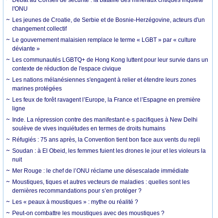
l'ONU
Les jeunes de Croatie, de Serbie et de Bosnie-Herzégovine, acteurs d'un
changement collectif
Le gouvernement malaisien remplace le terme « LGBT » par « culture
déviante »
Les communautés LGBTQ+ de Hong Kong luttent pour leur survie dans un
contexte de réduction de l'espace civique
Les nations mélanésiennes s'engagent à relier et étendre leurs zones
marines protégées
Les feux de forêt ravagent l’Europe, la France et l’Espagne en première
ligne
Inde. La répression contre des manifestant·e·s pacifiques à New Delhi
soulève de vives inquiétudes en termes de droits humains
Réfugiés : 75 ans après, la Convention tient bon face aux vents du repli
Soudan : à El Obeid, les femmes fuient les drones le jour et les violeurs la
nuit
Mer Rouge : le chef de l’ONU réclame une désescalade immédiate
Moustiques, tiques et autres vecteurs de maladies : quelles sont les
dernières recommandations pour s’en protéger ?
Les « peaux à moustiques » : mythe ou réalité ?
Peut-on combattre les moustiques avec des moustiques ?