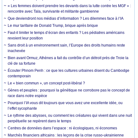
« Les femmes doivent prendre les devants dans la lutte contre les MGF » :
rencontre avec Tala, survivante et militante gambienne
Que deviendront nos médias d’information ? Les dilemmes face à l’IA
Le mur tarifaire de Donald Trump, brique après brique
Faut-il limiter le temps d’écran des enfants ? Les pédiatres américains
revoient leur position
Sans droit à un environnement sain, l’Europe des droits humains reste
inachevée
Bien avant Ormuz, Athènes a fait du contrôle d’un détroit près de Troie la
clé de sa fortune
Écouter Phnom Penh : ce que les cultures urbaines disent du Cambodge
contemporain
Le « bien commun », un concept post-libéral ?
Gènes et peuples : pourquoi la génétique ne corrobore pas le concept de
race dans notre espèce
Pourquoi l’IA vous dit toujours que vous avez une excellente idée, ou
l’effet sycophante
Le rythme des abysses, ou comment les créatures qui vivent dans une nuit
perpétuelle se repèrent dans le temps
Centres de données dans l’espace : ni écologiques, ni économes
Marchés financiers africains : les leçons de la crise russo-ukrainienne