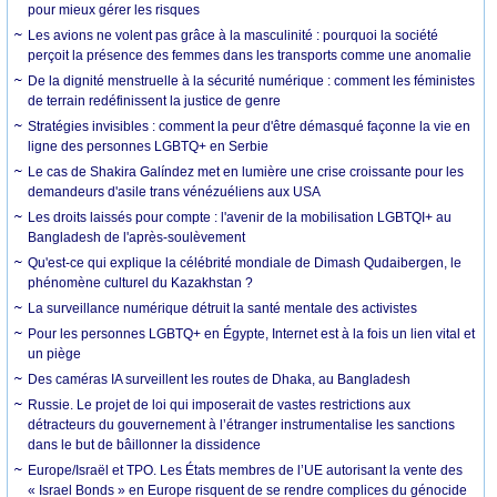
pour mieux gérer les risques
Les avions ne volent pas grâce à la masculinité : pourquoi la société
perçoit la présence des femmes dans les transports comme une anomalie
De la dignité menstruelle à la sécurité numérique : comment les féministes
de terrain redéfinissent la justice de genre
Stratégies invisibles : comment la peur d'être démasqué façonne la vie en
ligne des personnes LGBTQ+ en Serbie
Le cas de Shakira Galíndez met en lumière une crise croissante pour les
demandeurs d'asile trans vénézuéliens aux USA
Les droits laissés pour compte : l'avenir de la mobilisation LGBTQI+ au
Bangladesh de l'après-soulèvement
Qu'est-ce qui explique la célébrité mondiale de Dimash Qudaibergen, le
phénomène culturel du Kazakhstan ?
La surveillance numérique détruit la santé mentale des activistes
Pour les personnes LGBTQ+ en Égypte, Internet est à la fois un lien vital et
un piège
Des caméras IA surveillent les routes de Dhaka, au Bangladesh
Russie. Le projet de loi qui imposerait de vastes restrictions aux
détracteurs du gouvernement à l’étranger instrumentalise les sanctions
dans le but de bâillonner la dissidence
Europe/Israël et TPO. Les États membres de l’UE autorisant la vente des
« Israel Bonds » en Europe risquent de se rendre complices du génocide