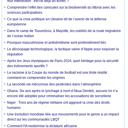
leur interdiction : est-ce déjà un échec ?
Comprendre l’effet des canicules sur la biodiversité du littoral avec les
sciences participatives
Ce que la crise politique en Ukraine dit de l’avenir de la défense
européenne
Dans le camp de Tsoundzou, à Mayotte, les oubliés de la route migratoire
de l’océan Indien
Pourquoi masculinisme et antisémitisme sont profondément liés
Le découpage technologique, la tactique vaine d’Apple pour esquiver la
régulation
Après les Jeux olympiques de Paris 2024, quel héritage pour la sécurité
des évènements sportifs ?
Le racisme à la Coupe du monde de football est une triste réalité :
comment en comprendre les origines
La seconde vie méconnue des pesticides dans l’atmosphère
Ghana. Six ans après le lynchage à mort d’Akua Denteh, aucune loi n’a
encore été adoptée pour criminaliser les accusations de sorcellerie
Niger : Trois ans de régime militaire ont aggravé la crise des droits
humains
Une évolution mondiale liée aux mouvements pour le genre a un impact
direct sur les communautés LBQT
Comment l'IA modernise la dictature africaine