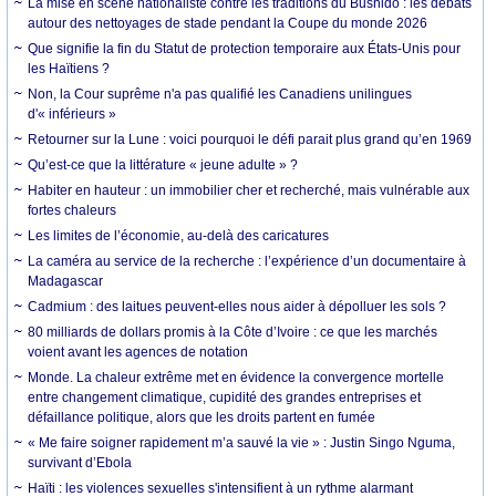
La mise en scène nationaliste contre les traditions du Bushido : les débats
autour des nettoyages de stade pendant la Coupe du monde 2026
Que signifie la fin du Statut de protection temporaire aux États-Unis pour
les Haïtiens ?
Non, la Cour suprême n'a pas qualifié les Canadiens unilingues
d'« inférieurs »
Retourner sur la Lune : voici pourquoi le défi parait plus grand qu’en 1969
Qu’est-ce que la littérature « jeune adulte » ?
Habiter en hauteur : un immobilier cher et recherché, mais vulnérable aux
fortes chaleurs
Les limites de l’économie, au-delà des caricatures
La caméra au service de la recherche : l’expérience d’un documentaire à
Madagascar
Cadmium : des laitues peuvent-elles nous aider à dépolluer les sols ?
80 milliards de dollars promis à la Côte d’Ivoire : ce que les marchés
voient avant les agences de notation
Monde. La chaleur extrême met en évidence la convergence mortelle
entre changement climatique, cupidité des grandes entreprises et
défaillance politique, alors que les droits partent en fumée
« Me faire soigner rapidement m’a sauvé la vie » : Justin Singo Nguma,
survivant d’Ebola
Haïti : les violences sexuelles s'intensifient à un rythme alarmant