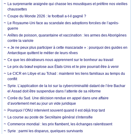
La surprenante araignée qui chasse les moustiques et préfère nos vieilles
chaussettes
Coupe du Monde 2026 : le football a-t-il gagné ?
Le Royaume-Uni face au scandale des adoptions forcées de l’après-
guerre
Arêtes de poisson, quarantaine et vaccination : les armes des Aborigènes
contre la variole
« Je ne peux plus participer à cette mascarade » : pourquoi des guides en
Antarctique quittent le métier de leurs rêves
Ce que les dératiseurs nous apprennent sur le bonheur au travail
Le prix du bœuf explose aux États-Unis et le pire pourrait être à venir
Le CICR en Libye et au Tchad : maintenir les liens familiaux au temps du
conflit
Syrie. L’application de la loi sur la cybercriminalité datant de l’ère Bachar
el Assad doit être suspendue dans l’attente de sa réforme
Corée du Sud. Une décision rendue en appel dans une affaire
d’avortement met au jour un vide juridique
Pourquoi l’ONU intervient souvent quand il est déjà trop tard
La course au poste de Secrétaire général s'intensifie
Commerce mondial : les prix flambent, les échanges ralentissent
Syrie : parmi les disparus, quelques survivants