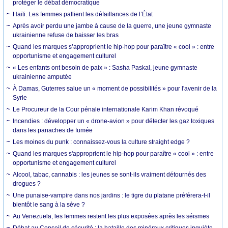
protéger le débat démocratique
Haïti. Les femmes pallient les défaillances de l’État
Après avoir perdu une jambe à cause de la guerre, une jeune gymnaste
ukrainienne refuse de baisser les bras
Quand les marques s’approprient le hip-hop pour paraître « cool » : entre
opportunisme et engagement culturel
« Les enfants ont besoin de paix » : Sasha Paskal, jeune gymnaste
ukrainienne amputée
À Damas, Guterres salue un « moment de possibilités » pour l'avenir de la
Syrie
Le Procureur de la Cour pénale internationale Karim Khan révoqué
Incendies : développer un « drone-avion » pour détecter les gaz toxiques
dans les panaches de fumée
Les moines du punk : connaissez-vous la culture straight edge ?
Quand les marques s'approprient le hip-hop pour paraître « cool » : entre
opportunisme et engagement culturel
Alcool, tabac, cannabis : les jeunes se sont-ils vraiment détournés des
drogues ?
Une punaise-vampire dans nos jardins : le tigre du platane préférera-t-il
bientôt le sang à la sève ?
Au Venezuela, les femmes restent les plus exposées après les séismes
Débat au Conseil de sécurité : la bataille des minéraux critiques inquiète