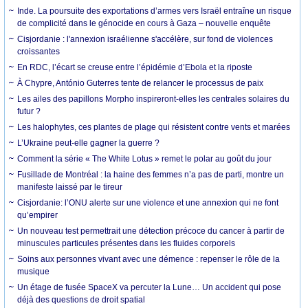
Inde. La poursuite des exportations d’armes vers Israël entraîne un risque
de complicité dans le génocide en cours à Gaza – nouvelle enquête
Cisjordanie : l'annexion israélienne s'accélère, sur fond de violences
croissantes
En RDC, l’écart se creuse entre l’épidémie d’Ebola et la riposte
À Chypre, António Guterres tente de relancer le processus de paix
Les ailes des papillons Morpho inspireront-elles les centrales solaires du
futur ?
Les halophytes, ces plantes de plage qui résistent contre vents et marées
L’Ukraine peut-elle gagner la guerre ?
Comment la série « The White Lotus » remet le polar au goût du jour
Fusillade de Montréal : la haine des femmes n’a pas de parti, montre un
manifeste laissé par le tireur
Cisjordanie: l’ONU alerte sur une violence et une annexion qui ne font
qu’empirer
Un nouveau test permettrait une détection précoce du cancer à partir de
minuscules particules présentes dans les fluides corporels
Soins aux personnes vivant avec une démence : repenser le rôle de la
musique
Un étage de fusée SpaceX va percuter la Lune… Un accident qui pose
déjà des questions de droit spatial