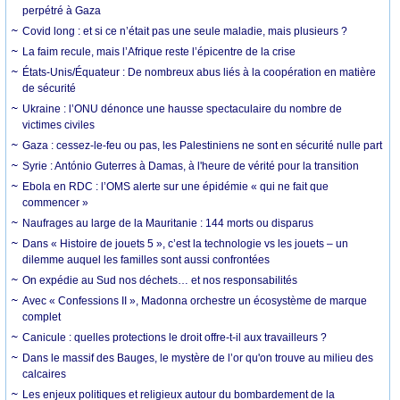
perpétré à Gaza
Covid long : et si ce n’était pas une seule maladie, mais plusieurs ?
La faim recule, mais l’Afrique reste l’épicentre de la crise
États-Unis/Équateur : De nombreux abus liés à la coopération en matière
de sécurité
Ukraine : l’ONU dénonce une hausse spectaculaire du nombre de
victimes civiles
Gaza : cessez-le-feu ou pas, les Palestiniens ne sont en sécurité nulle part
Syrie : António Guterres à Damas, à l'heure de vérité pour la transition
Ebola en RDC : l’OMS alerte sur une épidémie « qui ne fait que
commencer »
Naufrages au large de la Mauritanie : 144 morts ou disparus
Dans « Histoire de jouets 5 », c’est la technologie vs les jouets – un
dilemme auquel les familles sont aussi confrontées
On expédie au Sud nos déchets… et nos responsabilités
Avec « Confessions II », Madonna orchestre un écosystème de marque
complet
Canicule : quelles protections le droit offre-t-il aux travailleurs ?
Dans le massif des Bauges, le mystère de l’or qu'on trouve au milieu des
calcaires
Les enjeux politiques et religieux autour du bombardement de la