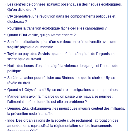
Les centres de données spatiaux posent aussi des risques écologiques.
Qu’en dit le droit ?
L’IA générative, une révolution dans les comportements politiques et
électoraux ?
Pourquoi la transition écologique fâche-t-elle les campagnes ?
Quand l’État vacille, qui gouverne encore ?
Santé des étudiants : plus d’un sur deux entre à l’université avec une
fragilité physique ou mentale
Taylor au pays des Soviets : quand Lénine s'inspirait de l'organisation
scientifique du travail
Haïti : des lueurs d’espoir malgré la violence des gangs et l’incertitude
politique
Se faire attacher pour résister aux Sirènes : ce que le choix d’Ulysse
révèle du droit
Quand « L’Odyssée » d’Ulysse éclaire les migrations contemporaines
Manger sans avoir faim parce qu’on passe une mauvaise journée :
l’alimentation émotionnelle est-elle un problème ?
Dengue, Zika, chikungunya : les moustiques invasifs coûtent des milliards,
la prévention reste à la traîne
Inde. Des organisations de la société civile réclament l’abrogation des
amendements répressifs à la réglementation sur les financements
étrangers des ONG