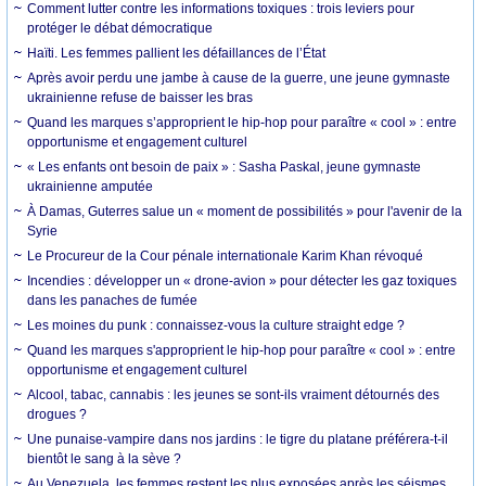
Comment lutter contre les informations toxiques : trois leviers pour
protéger le débat démocratique
Haïti. Les femmes pallient les défaillances de l’État
Après avoir perdu une jambe à cause de la guerre, une jeune gymnaste
ukrainienne refuse de baisser les bras
Quand les marques s’approprient le hip-hop pour paraître « cool » : entre
opportunisme et engagement culturel
« Les enfants ont besoin de paix » : Sasha Paskal, jeune gymnaste
ukrainienne amputée
À Damas, Guterres salue un « moment de possibilités » pour l'avenir de la
Syrie
Le Procureur de la Cour pénale internationale Karim Khan révoqué
Incendies : développer un « drone-avion » pour détecter les gaz toxiques
dans les panaches de fumée
Les moines du punk : connaissez-vous la culture straight edge ?
Quand les marques s'approprient le hip-hop pour paraître « cool » : entre
opportunisme et engagement culturel
Alcool, tabac, cannabis : les jeunes se sont-ils vraiment détournés des
drogues ?
Une punaise-vampire dans nos jardins : le tigre du platane préférera-t-il
bientôt le sang à la sève ?
Au Venezuela, les femmes restent les plus exposées après les séismes