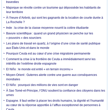
travesties
Majorque se révolte contre un tourisme qui dépossède les habitants de
leur territoire
À l’heure d’Airbnb, qui sont les gagnants de la location de courte durée à
La Rochelle ?
Inde : la crise de la classe moyenne nourrit la colère étudiante
Bavure scientifique : quand un grand physicien se penche sur les
« pouvoirs » des sourciers
Les plans de travail en quartz, à l’origine d’une crise de santé publique
aux États-Unis et dans le monde
Pourquoi Ceuta est au cœur d’une crise migratoire permanente
Comment la crise à la frontière de Ceuta a immédiatement servi les
intérêts de l’extrême droite espagnole
El Niño : le monde est entré « en terrain inconnu »
Moyen-Orient : Guterres alerte contre une guerre aux conséquences
mondiales
El Niño : pourquoi des millions de vies sont en danger
À Sao Tomé-et-Principe, l’ONU soutient la confiance des citoyens dans les
urnes
Espagne. Il faut veiller à placer les droits humains, la dignité et l’humanité
au cœur de la réponse apportée à l’afflux exceptionnel de personnes à
Ceuta