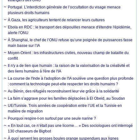
Portugal. L’interdiction générale de l’occultation du visage menace
plusieurs droits humains
À Gaza, les agriculteurs tentent de relancer leurs cultures
Ebola en RDC : le transport des dépouilles menace d'étendre l'épidémie,
alerte l'ONU
À Shanghai, le chef de l’ONU refuse qu’une poignée de puissances fasse
main basse sur l’IA
Moyen-Orient : les infrastructures civiles, nouveau champ de bataille du
conflit
Il n'y a de lien que humain : la raison de la valorisation de la créativité et
des liens humains à l'ère de l'IA
La course de l'Inde à l'adoption de l'IA soulève une question plus profonde
: comment la technologie peut-elle respecter les droits humains ?
Au Bénin, des réfugiés reconstruisent leur vie grâce à la solidarité
La faim s’aggrave pour les familles déplacées à El Obeid, au Soudan
UE/Tunisie. Trois années de coopération entre l’UE et la Tunisie en
matière de migration
Pourquoi respire-t-on surtout par une seule narine ?
« En tout cas, ce n’était pas une licorne… » Des sociologues ont interrogé
130 chasseurs de Bigfoot
À quoi servent les grosses boules orange suspendues aux lignes