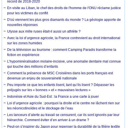
record de 2018-2020
En visite au Liban, le chef des droits de l'homme de l'ONU réclame justice
pour les victimes du conflit
D'où viennent les plus gros diamants du monde ? La géologie apporte de
nouvelles réponses
Ulysse aux mille ruses était-il aussi un athlète ?
Avec la loi d’urgence agricole, la France contrevient au droit international
sur les zones humides
De la télévision au tourisme : comment Camping Paradis transforme la
fiction en expérience
L’hypominéralisation molaire-incisive, une anomalie dentaire mal connue
qui touche des millions d’enfants
Comment la présence de MSC Croisières dans les ports français est
devenue un enjeu de souveraineté nationale
Peu importe ce que les enfants lisent, tant qu’ils lisent ? Dépasser les
préjugés sur les « bonnes » et « mauvaises lectures »
Indonésie et Asie du Sud-Est : la France a une carte à jouer
Loi d’urgence agricole : pourquoi la droite et le centre ne lâchent rien sur
les néonicotinoïdes et le stockage de l’eau
Les lanceurs d’alerte au travail se censurent, car ils sont ignorés par leur
hiérarchie. Comment éviter d’en arriver à un drame ?
Peut-on s’inspirer du Japon pour repenser la durabilité de la filière textile