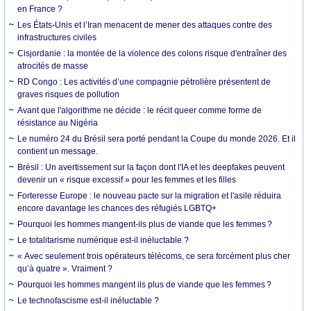
en France ?
Les États-Unis et l’Iran menacent de mener des attaques contre des
infrastructures civiles
Cisjordanie : la montée de la violence des colons risque d'entraîner des
atrocités de masse
RD Congo : Les activités d’une compagnie pétrolière présentent de
graves risques de pollution
Avant que l'algorithme ne décide : le récit queer comme forme de
résistance au Nigéria
Le numéro 24 du Brésil sera porté pendant la Coupe du monde 2026. Et il
contient un message.
Brésil : Un avertissement sur la façon dont l'IA et les deepfakes peuvent
devenir un « risque excessif » pour les femmes et les filles
Forteresse Europe : le nouveau pacte sur la migration et l'asile réduira
encore davantage les chances des réfugiés LGBTQ+
Pourquoi les hommes mangent-ils plus de viande que les femmes ?
Le totalitarisme numérique est-il inéluctable ?
« Avec seulement trois opérateurs télécoms, ce sera forcément plus cher
qu’à quatre ». Vraiment ?
Pourquoi les hommes mangent ils plus de viande que les femmes ?
Le technofascisme est-il inéluctable ?