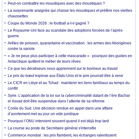
Peut-on combattre les moustiques avec des moustiques ?
La surprenante araignée qui chasse les moustiques et préfère nos vieilles
chaussettes
Coupe du Monde 2026 : le football a-t-il gagné ?
Le Royaume-Uni face au scandale des adoptions forcées de l’après-
guerre
Arêtes de poisson, quarantaine et vaccination : les armes des Aborigènes
contre la variole
« Je ne peux plus participer à cette mascarade » : pourquoi des guides en
Antarctique quittent le métier de leurs rêves
Ce que les dératiseurs nous apprennent sur le bonheur au travail
Le prix du bœuf explose aux États-Unis et le pire pourrait être à venir
Le CICR en Libye et au Tchad : maintenir les liens familiaux au temps du
conflit
Syrie. L’application de la loi sur la cybercriminalité datant de l’ère Bachar
el Assad doit être suspendue dans l’attente de sa réforme
Corée du Sud. Une décision rendue en appel dans une affaire
d’avortement met au jour un vide juridique
Pourquoi l’ONU intervient souvent quand il est déjà trop tard
La course au poste de Secrétaire général s'intensifie
Commerce mondial : les prix flambent, les échanges ralentissent