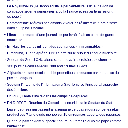
Le Royaume-Uni, le Japon et l’Italie peuvent-ils réussir leur avion de
combat de sixième génération là où la France et ses partenaires ont
échoué ?
Comment mieux élever ses enfants ? Voici les résultats d'un projet testé
dans huit pays africains
Liban : Le meurtre d’une journaliste par Israël était un crime de guerre
manifeste
En Haïti, les gangs infligent des souffrances « inimaginables »
Hiroshima, 81 ans après : l'ONU alerte sur le retour du risque nucléaire
Soudan du Sud : l’ONU alerte sur un pays à la croisée des chemins
300 jours de cessez-le-feu, 300 enfants tués à Gaza
Afghanistan : une récolte de blé prometteuse menacée par la hausse du
prix des engrais
Soutenir l’intégrité de l’information à Sao Tomé-et-Principe à l’approche
des élections
En RDC, Ebola s’invite dans les camps de déplacés
EN DIRECT - Réunion du Conseil de sécurité sur le Soudan du Sud
Les entreprises qui passent à la semaine de quatre jours sont-elles plus
productives ? Une étude menée sur 15 entreprises apporte des réponses
Quand la paix devient suspecte : pourquoi Peter Thiel voit le pape comme
l’Antéchrist