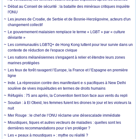
Débat au Conseil de sécurité : la bataille des minéraux critiques inquiète
l'ONU
Les jeunes de Croatie, de Serbie et de Bosnie-Herzégovine, acteurs d'un
changement collectif
Le gouvernement malaisien remplace le terme « LGBT » par « culture
déviante »
Les communautés LGBTQ+ de Hong Kong luttent pour leur survie dans un
contexte de réduction de l'espace civique
Les nations mélanésiennes s'engagent à relier et étendre leurs zones
marines protégées
Les feux de forêt ravagent l’Europe, la France et l’Espagne en première
ligne
Inde. La répression contre des manifestant·e·s pacifiques à New Delhi
soulève de vives inquiétudes en termes de droits humains
Réfugiés : 75 ans après, la Convention tient bon face aux vents du repli
Soudan : à El Obeid, les femmes fuient les drones le jour et les violeurs la
nuit
Mer Rouge : le chef de l’ONU réclame une désescalade immédiate
Moustiques, tiques et autres vecteurs de maladies : quelles sont les
dernières recommandations pour s’en protéger ?
Les « peaux à moustiques » : mythe ou réalité ?