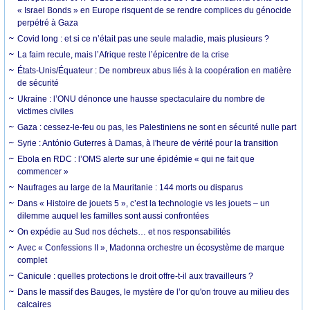
« Israel Bonds » en Europe risquent de se rendre complices du génocide
perpétré à Gaza
Covid long : et si ce n’était pas une seule maladie, mais plusieurs ?
La faim recule, mais l’Afrique reste l’épicentre de la crise
États-Unis/Équateur : De nombreux abus liés à la coopération en matière
de sécurité
Ukraine : l’ONU dénonce une hausse spectaculaire du nombre de
victimes civiles
Gaza : cessez-le-feu ou pas, les Palestiniens ne sont en sécurité nulle part
Syrie : António Guterres à Damas, à l'heure de vérité pour la transition
Ebola en RDC : l’OMS alerte sur une épidémie « qui ne fait que
commencer »
Naufrages au large de la Mauritanie : 144 morts ou disparus
Dans « Histoire de jouets 5 », c’est la technologie vs les jouets – un
dilemme auquel les familles sont aussi confrontées
On expédie au Sud nos déchets… et nos responsabilités
Avec « Confessions II », Madonna orchestre un écosystème de marque
complet
Canicule : quelles protections le droit offre-t-il aux travailleurs ?
Dans le massif des Bauges, le mystère de l’or qu'on trouve au milieu des
calcaires