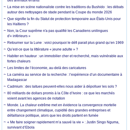
des animaux errants
La mise en scène nationaliste contre les traditions du Bushido : les débats
autour des nettoyages de stade pendant la Coupe du monde 2026
Que signifie la fin du Statut de protection temporaire aux États-Unis pour
les Haïtiens ?
Non, la Cour suprême n'a pas qualifié les Canadiens unilingues
d'« inférieurs »
Retourner sur la Lune : voici pourquoi le défi parait plus grand qu’en 1969
Qu’est-ce que la littérature « jeune adulte » ?
Habiter en hauteur : un immobilier cher et recherché, mais vulnérable aux
fortes chaleurs
Les limites de l’économie, au-delà des caricatures
La caméra au service de la recherche : l’expérience d’un documentaire à
Madagascar
Cadmium : des laitues peuvent-elles nous aider à dépolluer les sols ?
80 milliards de dollars promis à la Côte d’Ivoire : ce que les marchés
voient avant les agences de notation
Monde. La chaleur extrême met en évidence la convergence mortelle
entre changement climatique, cupidité des grandes entreprises et
défaillance politique, alors que les droits partent en fumée
« Me faire soigner rapidement m’a sauvé la vie » : Justin Singo Nguma,
survivant d’Ebola