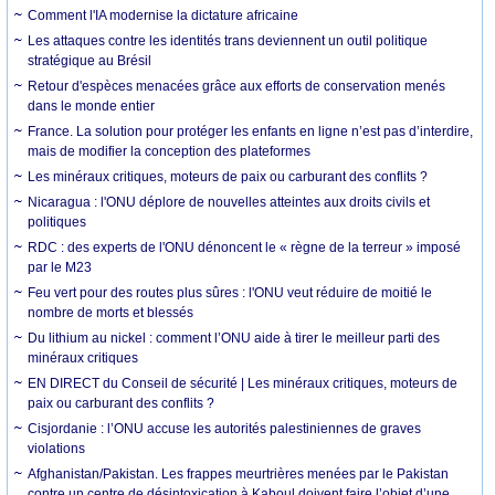
Comment l'IA modernise la dictature africaine
Les attaques contre les identités trans deviennent un outil politique
stratégique au Brésil
Retour d'espèces menacées grâce aux efforts de conservation menés
dans le monde entier
France. La solution pour protéger les enfants en ligne n’est pas d’interdire,
mais de modifier la conception des plateformes
Les minéraux critiques, moteurs de paix ou carburant des conflits ?
Nicaragua : l'ONU déplore de nouvelles atteintes aux droits civils et
politiques
RDC : des experts de l'ONU dénoncent le « règne de la terreur » imposé
par le M23
Feu vert pour des routes plus sûres : l'ONU veut réduire de moitié le
nombre de morts et blessés
Du lithium au nickel : comment l’ONU aide à tirer le meilleur parti des
minéraux critiques
EN DIRECT du Conseil de sécurité | Les minéraux critiques, moteurs de
paix ou carburant des conflits ?
Cisjordanie : l’ONU accuse les autorités palestiniennes de graves
violations
Afghanistan/Pakistan. Les frappes meurtrières menées par le Pakistan
contre un centre de désintoxication à Kaboul doivent faire l’objet d’une