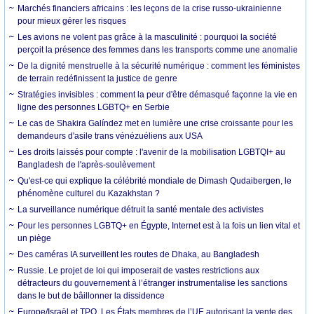
Marchés financiers africains : les leçons de la crise russo-ukrainienne
pour mieux gérer les risques
Les avions ne volent pas grâce à la masculinité : pourquoi la société
perçoit la présence des femmes dans les transports comme une anomalie
De la dignité menstruelle à la sécurité numérique : comment les féministes
de terrain redéfinissent la justice de genre
Stratégies invisibles : comment la peur d'être démasqué façonne la vie en
ligne des personnes LGBTQ+ en Serbie
Le cas de Shakira Galíndez met en lumière une crise croissante pour les
demandeurs d'asile trans vénézuéliens aux USA
Les droits laissés pour compte : l'avenir de la mobilisation LGBTQI+ au
Bangladesh de l'après-soulèvement
Qu'est-ce qui explique la célébrité mondiale de Dimash Qudaibergen, le
phénomène culturel du Kazakhstan ?
La surveillance numérique détruit la santé mentale des activistes
Pour les personnes LGBTQ+ en Égypte, Internet est à la fois un lien vital et
un piège
Des caméras IA surveillent les routes de Dhaka, au Bangladesh
Russie. Le projet de loi qui imposerait de vastes restrictions aux
détracteurs du gouvernement à l’étranger instrumentalise les sanctions
dans le but de bâillonner la dissidence
Europe/Israël et TPO. Les États membres de l’UE autorisant la vente des