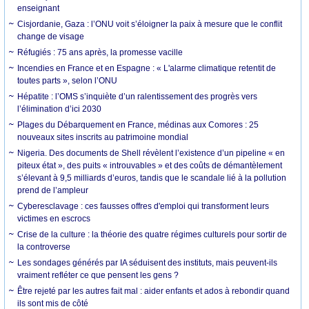
enseignant
Cisjordanie, Gaza : l’ONU voit s’éloigner la paix à mesure que le conflit
change de visage
Réfugiés : 75 ans après, la promesse vacille
Incendies en France et en Espagne : « L'alarme climatique retentit de
toutes parts », selon l’ONU
Hépatite : l’OMS s’inquiète d’un ralentissement des progrès vers
l’élimination d’ici 2030
Plages du Débarquement en France, médinas aux Comores : 25
nouveaux sites inscrits au patrimoine mondial
Nigeria. Des documents de Shell révèlent l’existence d’un pipeline « en
piteux état », des puits « introuvables » et des coûts de démantèlement
s’élevant à 9,5 milliards d’euros, tandis que le scandale lié à la pollution
prend de l’ampleur
Cyberesclavage : ces fausses offres d'emploi qui transforment leurs
victimes en escrocs
Crise de la culture : la théorie des quatre régimes culturels pour sortir de
la controverse
Les sondages générés par IA séduisent des instituts, mais peuvent-ils
vraiment refléter ce que pensent les gens ?
Être rejeté par les autres fait mal : aider enfants et ados à rebondir quand
ils sont mis de côté