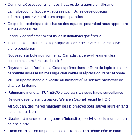
Comment X est devenu l’un des théâtres de la guerre en Ukraine
La « vibecoding fatigue » : épuisés par l’IA, les développeurs
informatiques inventent leurs propres parades
Ce que les techniques de chasse des rapaces pourraient nous apprendre
sur les dinosaures
Les feux de forêt menacent-ils les installations gazières ?
Incendies en Gironde : la logistique au cœur de l’évacuation massive
d’une population
Nouveau symbole nutritionnel au Canada : aidera-t-il vraiment les
consommateurs à mieux choisir ?
Royaume-Uni. L’arrêt de la Cour suprême dans l’affaire du logiciel espion
bahreïnite adresse un message clair contre la répression transnationale
VIH : la riposte mondiale vacille au moment où la science promettait de
changer la donne
Patrimoine mondial : l’UNESCO place six sites sous haute surveillance
Réfugié devenu star du basket, Wenyen Gabriel rejoint le HCR
Au Soudan, des mères marchent des kilomètres pour sauver leurs enfants
de la malnutrition
Ukraine : à mesure que la guerre s’intensifie, les civils – et le monde – en
paient le prix
Ebola en RDC : en un peu plus de deux mois, l'épidémie frôle le bilan