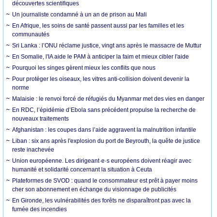
découvertes scientifiques
Un journaliste condamné à un an de prison au Mali
En Afrique, les soins de santé passent aussi par les familles et les
communautés
Sri Lanka : l’ONU réclame justice, vingt ans après le massacre de Muttur
En Somalie, l'IA aide le PAM à anticiper la faim et mieux cibler l'aide
Pourquoi les singes gèrent mieux les conflits que nous
Pour protéger les oiseaux, les vitres anti-collision doivent devenir la
norme
Malaisie : le renvoi forcé de réfugiés du Myanmar met des vies en danger
En RDC, l’épidémie d’Ebola sans précédent propulse la recherche de
nouveaux traitements
Afghanistan : les coupes dans l’aide aggravent la malnutrition infantile
Liban : six ans après l'explosion du port de Beyrouth, la quête de justice
reste inachevée
Union européenne. Les dirigeant·e·s européens doivent réagir avec
humanité et solidarité concernant la situation à Ceuta
Plateformes de SVOD : quand le consommateur est prêt à payer moins
cher son abonnement en échange du visionnage de publicités
En Gironde, les vulnérabilités des forêts ne disparaîtront pas avec la
fumée des incendies