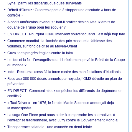
Syrie : parmi les disparus, quelques survivants
Détroit d'Ormuz : Guterres appelle à stopper une escalade « hors de
contrôle »
Alcools américains invendus : faut-il profiter des nouveaux droits de
douane de Trump pour les écouler ?
EN DIRECT | Pourquoi l’ONU intervient souvent quand il est déjà trop tard
Commerce mondial : la flambée des prix masque la faiblesse des
volumes, sur fond de crise au Moyen-Orient
Gaza : des progrès fragiles contre la faim
Le foot et la foi : l’évangélisme a-t-il réellement privé le Brésil de la Coupe
du monde ?
Inde : Recours excessif à la force contre des manifestations d’étudiants
Face aux 300 000 décès annuels par noyade, l’OMS dévoile un plan de
prévention
EN DIRECT | Comment mieux empêcher les différends de dégénérer en
conflits ?
« Taxi Driver » : en 1976, le film de Martin Scorsese annonçait déjà
la manosphère
La saga One Piece peut nous aider à comprendre les alternatives à
l’entreprise traditionnelle, avec Luffy contre le Gouvernement Mondial
Transparence salariale : une avancée en demi-teinte