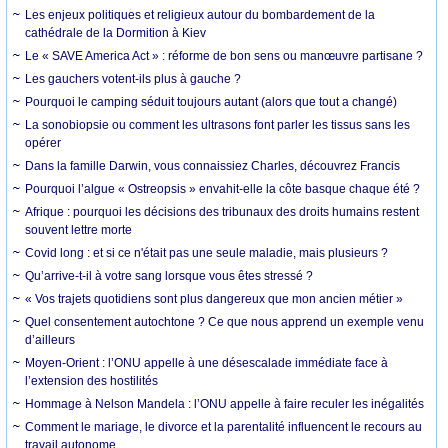
Les enjeux politiques et religieux autour du bombardement de la
cathédrale de la Dormition à Kiev
Le « SAVE America Act » : réforme de bon sens ou manœuvre partisane ?
Les gauchers votent-ils plus à gauche ?
Pourquoi le camping séduit toujours autant (alors que tout a changé)
La sonobiopsie ou comment les ultrasons font parler les tissus sans les
opérer
Dans la famille Darwin, vous connaissiez Charles, découvrez Francis
Pourquoi l’algue « Ostreopsis » envahit-elle la côte basque chaque été ?
Afrique : pourquoi les décisions des tribunaux des droits humains restent
souvent lettre morte
Covid long : et si ce n'était pas une seule maladie, mais plusieurs ?
Qu’arrive-t-il à votre sang lorsque vous êtes stressé ?
« Vos trajets quotidiens sont plus dangereux que mon ancien métier »
Quel consentement autochtone ? Ce que nous apprend un exemple venu
d’ailleurs
Moyen-Orient : l’ONU appelle à une désescalade immédiate face à
l’extension des hostilités
Hommage à Nelson Mandela : l’ONU appelle à faire reculer les inégalités
Comment le mariage, le divorce et la parentalité influencent le recours au
travail autonome