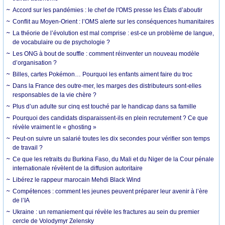
Accord sur les pandémies : le chef de l'OMS presse les États d’aboutir
Conflit au Moyen-Orient : l’OMS alerte sur les conséquences humanitaires
La théorie de l’évolution est mal comprise : est-ce un problème de langue,
de vocabulaire ou de psychologie ?
Les ONG à bout de souffle : comment réinventer un nouveau modèle
d’organisation ?
Billes, cartes Pokémon… Pourquoi les enfants aiment faire du troc
Dans la France des outre-mer, les marges des distributeurs sont-elles
responsables de la vie chère ?
Plus d’un adulte sur cinq est touché par le handicap dans sa famille
Pourquoi des candidats disparaissent-ils en plein recrutement ? Ce que
révèle vraiment le « ghosting »
Peut-on suivre un salarié toutes les dix secondes pour vérifier son temps
de travail ?
Ce que les retraits du Burkina Faso, du Mali et du Niger de la Cour pénale
internationale révèlent de la diffusion autoritaire
Libérez le rappeur marocain Mehdi Black Wind
Compétences : comment les jeunes peuvent préparer leur avenir à l’ère
de l’IA
Ukraine : un remaniement qui révèle les fractures au sein du premier
cercle de Volodymyr Zelensky