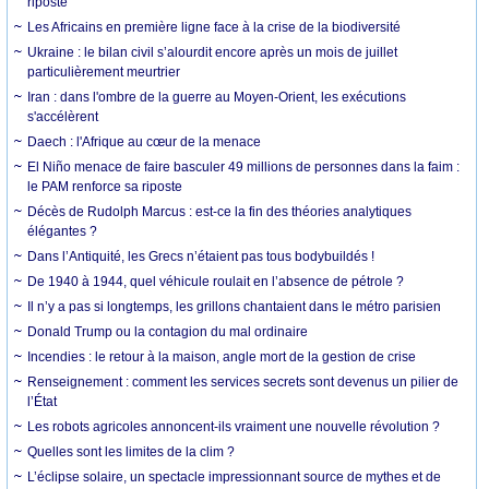
riposte
Les Africains en première ligne face à la crise de la biodiversité
Ukraine : le bilan civil s’alourdit encore après un mois de juillet
particulièrement meurtrier
Iran : dans l'ombre de la guerre au Moyen-Orient, les exécutions
s'accélèrent
Daech : l'Afrique au cœur de la menace
El Niño menace de faire basculer 49 millions de personnes dans la faim :
le PAM renforce sa riposte
Décès de Rudolph Marcus : est-ce la fin des théories analytiques
élégantes ?
Dans l’Antiquité, les Grecs n’étaient pas tous bodybuildés !
De 1940 à 1944, quel véhicule roulait en l’absence de pétrole ?
Il n’y a pas si longtemps, les grillons chantaient dans le métro parisien
Donald Trump ou la contagion du mal ordinaire
Incendies : le retour à la maison, angle mort de la gestion de crise
Renseignement : comment les services secrets sont devenus un pilier de
l’État
Les robots agricoles annoncent-ils vraiment une nouvelle révolution ?
Quelles sont les limites de la clim ?
L’éclipse solaire, un spectacle impressionnant source de mythes et de