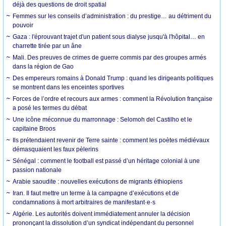
déjà des questions de droit spatial
Femmes sur les conseils d’administration : du prestige… au détriment du
pouvoir
Gaza : l'éprouvant trajet d'un patient sous dialyse jusqu'à l'hôpital… en
charrette tirée par un âne
Mali. Des preuves de crimes de guerre commis par des groupes armés
dans la région de Gao
Des empereurs romains à Donald Trump : quand les dirigeants politiques
se montrent dans les enceintes sportives
Forces de l’ordre et recours aux armes : comment la Révolution française
a posé les termes du débat
Une icône méconnue du marronnage : Selomoh del Castilho et le
capitaine Broos
Ils prétendaient revenir de Terre sainte : comment les poètes médiévaux
démasquaient les faux pèlerins
Sénégal : comment le football est passé d’un héritage colonial à une
passion nationale
Arabie saoudite : nouvelles exécutions de migrants éthiopiens
Iran. Il faut mettre un terme à la campagne d’exécutions et de
condamnations à mort arbitraires de manifestant·e·s
Algérie. Les autorités doivent immédiatement annuler la décision
prononçant la dissolution d’un syndicat indépendant du personnel