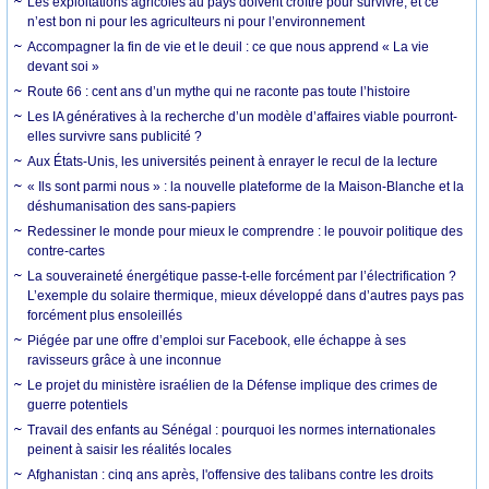
Les exploitations agricoles au pays doivent croître pour survivre, et ce
n’est bon ni pour les agriculteurs ni pour l’environnement
Accompagner la fin de vie et le deuil : ce que nous apprend « La vie
devant soi »
Route 66 : cent ans d’un mythe qui ne raconte pas toute l’histoire
Les IA génératives à la recherche d’un modèle d’affaires viable pourront-
elles survivre sans publicité ?
Aux États-Unis, les universités peinent à enrayer le recul de la lecture
« Ils sont parmi nous » : la nouvelle plateforme de la Maison-Blanche et la
déshumanisation des sans-papiers
Redessiner le monde pour mieux le comprendre : le pouvoir politique des
contre-cartes
La souveraineté énergétique passe-t-elle forcément par l’électrification ?
L’exemple du solaire thermique, mieux développé dans d’autres pays pas
forcément plus ensoleillés
Piégée par une offre d’emploi sur Facebook, elle échappe à ses
ravisseurs grâce à une inconnue
Le projet du ministère israélien de la Défense implique des crimes de
guerre potentiels
Travail des enfants au Sénégal : pourquoi les normes internationales
peinent à saisir les réalités locales
Afghanistan : cinq ans après, l'offensive des talibans contre les droits