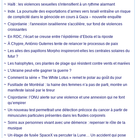
Haïti : les violences sexuelles s'intensifient à un rythme alarmant
Inde. La poursuite des exportations d’armes vers Israël entraîne un risque
de complicité dans le génocide en cours à Gaza – nouvelle enquête
Cisjordanie : l'annexion israélienne s'accélère, sur fond de violences
croissantes
En RDC, l’écart se creuse entre l’épidémie d’Ebola et la riposte
À Chypre, António Guterres tente de relancer le processus de paix
Les ailes des papillons Morpho inspireront-elles les centrales solaires du
futur ?
Les halophytes, ces plantes de plage qui résistent contre vents et marées
L’Ukraine peut-elle gagner la guerre ?
Comment la série « The White Lotus » remet le polar au goût du jour
Fusillade de Montréal : la haine des femmes n’a pas de parti, montre un
manifeste laissé par le tireur
Cisjordanie: l’ONU alerte sur une violence et une annexion qui ne font
qu’empirer
Un nouveau test permettrait une détection précoce du cancer à partir de
minuscules particules présentes dans les fluides corporels
Soins aux personnes vivant avec une démence : repenser le rôle de la
musique
Un étage de fusée SpaceX va percuter la Lune… Un accident qui pose