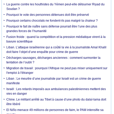
La guerre contre les houthistes du Yémen peut-elle détourner Riyad du
Soudan ?
Pourquoi le vote des personnes détenues doit être préservé
Pourquoi certains chocolats ne fondent-ils pas malgré la chaleur ?
Pourquoi le fait de naître sans défense pourrait être l’une des plus
grandes forces de l’humanité
Fusion froide : quand la compétition et la pression médiatique virent à la
bavure scientifique
Liban. L’attaque israélienne qui a coûté la vie à la journaliste Amal Khalil
doit faire l’objet d’une enquête pour crime de guerre
Décharges sauvages, décharges anciennes : comment surmonter la
tentation de l’oubli ?
Migration de travail : pourquoi l'Afrique ne peut pas miser uniquement sur
l'emploi à l'étranger
Liban : Le meurtre d’une journaliste par Israël est un crime de guerre
manifeste
Israël : Les retards imposés aux ambulances palestiniennes mettent des
vies en danger
Chine. Le militant arrêté au Tibet à cause d’une photo du dalaï-lama doit
être libéré
El Niño menace 49 millions de personnes de faim, le PAM intensifie sa