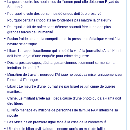
La guerre contre les houthistes du Yémen peut-elle détourner Riyad du
Soudan ?
Pourquoi le vote des personnes détenues doit être préservé
Pourquoi certains chocolats ne fondent-ils pas malgré la chaleur ?
Pourquoi le fait de naître sans défense pourrait être l’une des plus
grandes forces de l’humanité
Fusion froide : quand la compétition et la pression médiatique virent à la
bavure scientifique
Liban. L’attaque israélienne qui a coûté la vie à la journaliste Amal Khalil
doit faire l’objet d’une enquête pour crime de guerre
Décharges sauvages, décharges anciennes : comment surmonter la
tentation de l’oubli ?
Migration de travail : pourquoi l'Afrique ne peut pas miser uniquement sur
l'emploi à l'étranger
Liban : Le meurtre d’une journaliste par Israël est un crime de guerre
manifeste
Chine. Le militant arrêté au Tibet à cause d’une photo du dalaï-lama doit
être libéré
El Niño menace 49 millions de personnes de faim, le PAM intensifie sa
riposte
Les Africains en première ligne face à la crise de la biodiversité
Ukraine : le bilan civil s’alourdit encore après un mois de juillet