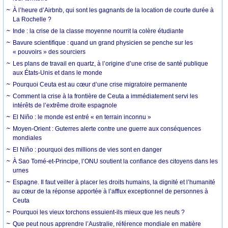
À l’heure d’Airbnb, qui sont les gagnants de la location de courte durée à
La Rochelle ?
Inde : la crise de la classe moyenne nourrit la colère étudiante
Bavure scientifique : quand un grand physicien se penche sur les
« pouvoirs » des sourciers
Les plans de travail en quartz, à l’origine d’une crise de santé publique
aux États-Unis et dans le monde
Pourquoi Ceuta est au cœur d’une crise migratoire permanente
Comment la crise à la frontière de Ceuta a immédiatement servi les
intérêts de l’extrême droite espagnole
El Niño : le monde est entré « en terrain inconnu »
Moyen-Orient : Guterres alerte contre une guerre aux conséquences
mondiales
El Niño : pourquoi des millions de vies sont en danger
À Sao Tomé-et-Principe, l’ONU soutient la confiance des citoyens dans les
urnes
Espagne. Il faut veiller à placer les droits humains, la dignité et l’humanité
au cœur de la réponse apportée à l’afflux exceptionnel de personnes à
Ceuta
Pourquoi les vieux torchons essuient-ils mieux que les neufs ?
Que peut nous apprendre l’Australie, référence mondiale en matière