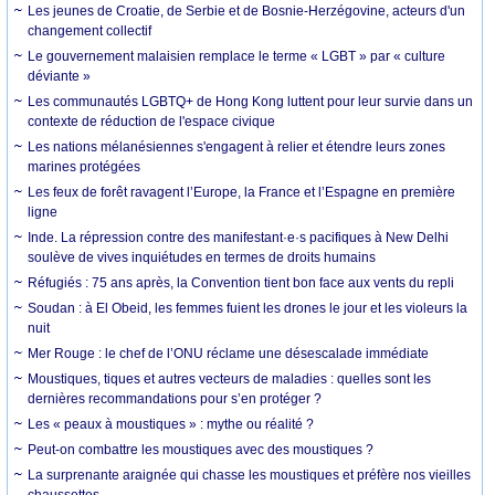
Les jeunes de Croatie, de Serbie et de Bosnie-Herzégovine, acteurs d'un
changement collectif
Le gouvernement malaisien remplace le terme « LGBT » par « culture
déviante »
Les communautés LGBTQ+ de Hong Kong luttent pour leur survie dans un
contexte de réduction de l'espace civique
Les nations mélanésiennes s'engagent à relier et étendre leurs zones
marines protégées
Les feux de forêt ravagent l’Europe, la France et l’Espagne en première
ligne
Inde. La répression contre des manifestant·e·s pacifiques à New Delhi
soulève de vives inquiétudes en termes de droits humains
Réfugiés : 75 ans après, la Convention tient bon face aux vents du repli
Soudan : à El Obeid, les femmes fuient les drones le jour et les violeurs la
nuit
Mer Rouge : le chef de l’ONU réclame une désescalade immédiate
Moustiques, tiques et autres vecteurs de maladies : quelles sont les
dernières recommandations pour s’en protéger ?
Les « peaux à moustiques » : mythe ou réalité ?
Peut-on combattre les moustiques avec des moustiques ?
La surprenante araignée qui chasse les moustiques et préfère nos vieilles