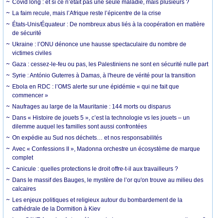
Covid long : et si ce n’était pas une seule maladie, mais plusieurs ?
La faim recule, mais l’Afrique reste l’épicentre de la crise
États-Unis/Équateur : De nombreux abus liés à la coopération en matière
de sécurité
Ukraine : l’ONU dénonce une hausse spectaculaire du nombre de
victimes civiles
Gaza : cessez-le-feu ou pas, les Palestiniens ne sont en sécurité nulle part
Syrie : António Guterres à Damas, à l'heure de vérité pour la transition
Ebola en RDC : l’OMS alerte sur une épidémie « qui ne fait que
commencer »
Naufrages au large de la Mauritanie : 144 morts ou disparus
Dans « Histoire de jouets 5 », c’est la technologie vs les jouets – un
dilemme auquel les familles sont aussi confrontées
On expédie au Sud nos déchets… et nos responsabilités
Avec « Confessions II », Madonna orchestre un écosystème de marque
complet
Canicule : quelles protections le droit offre-t-il aux travailleurs ?
Dans le massif des Bauges, le mystère de l’or qu'on trouve au milieu des
calcaires
Les enjeux politiques et religieux autour du bombardement de la
cathédrale de la Dormition à Kiev