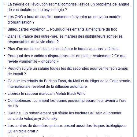
La théorie de l’évolution est mal comprise : est-ce un problème de langue,
de vocabulaire ou de psychologie ?
Les ONG à bout de souffle : comment réinventer un nouveau modèle
d’organisation ?
Billes, cartes Pokémon… Pourquoi les enfants aiment faire du troc
Dans la France des outre-mer, les marges des distributeurs sont-elles
responsables de la vie chère ?
Plus d’un adulte sur cinq est touché par le handicap dans sa famille
Pourquoi des candidats disparaissent-ils en plein recrutement ? Ce que
révèle vraiment le « ghosting »
Peut-on suivre un salarié toutes les dix secondes pour vérifier son temps
de travail ?
Ce que les retraits du Burkina Faso, du Mali et du Niger de la Cour pénale
internationale révèlent de la diffusion autoritaire
Libérez le rappeur marocain Mehdi Black Wind
Compétences : comment les jeunes peuvent préparer leur avenir à l’ère
de l’IA
Ukraine : un remaniement qui révèle les fractures au sein du premier
cercle de Volodymyr Zelensky
Les centres de données spatiaux posent aussi des risques écologiques.
Qu’en dit le droit ?