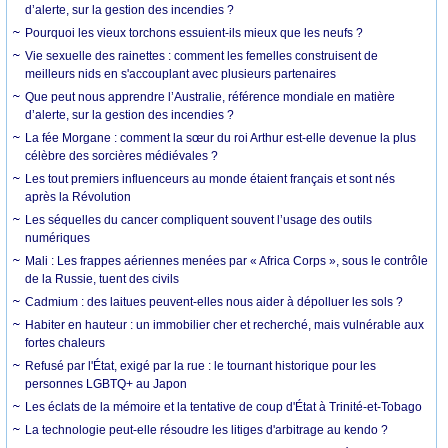
d’alerte, sur la gestion des incendies ?
Pourquoi les vieux torchons essuient-ils mieux que les neufs ?
Vie sexuelle des rainettes : comment les femelles construisent de
meilleurs nids en s'accouplant avec plusieurs partenaires
Que peut nous apprendre l’Australie, référence mondiale en matière
d’alerte, sur la gestion des incendies ?
La fée Morgane : comment la sœur du roi Arthur est-elle devenue la plus
célèbre des sorcières médiévales ?
Les tout premiers influenceurs au monde étaient français et sont nés
après la Révolution
Les séquelles du cancer compliquent souvent l’usage des outils
numériques
Mali : Les frappes aériennes menées par « Africa Corps », sous le contrôle
de la Russie, tuent des civils
Cadmium : des laitues peuvent-elles nous aider à dépolluer les sols ?
Habiter en hauteur : un immobilier cher et recherché, mais vulnérable aux
fortes chaleurs
Refusé par l'État, exigé par la rue : le tournant historique pour les
personnes LGBTQ+ au Japon
Les éclats de la mémoire et la tentative de coup d'État à Trinité-et-Tobago
La technologie peut-elle résoudre les litiges d'arbitrage au kendo ?