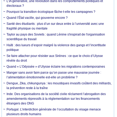
L’IA générative, une révolution dans les comportements politiques et
électoraux ?
Pourquoi la transition écologique fâche-t-elle les campagnes ?
Quand l’État vacille, qui gouverne encore ?
Santé des étudiants : plus d’un sur deux entre à l’université avec une
fragilité physique ou mentale
Taylor au pays des Soviets : quand Lénine s'inspirait de l'organisation
scientifique du travail
Haïti : des lueurs d’espoir malgré la violence des gangs et l’incertitude
politique
Se faire attacher pour résister aux Sirènes : ce que le choix d’Ulysse
révèle du droit
Quand « L’Odyssée » d’Ulysse éclaire les migrations contemporaines
Manger sans avoir faim parce qu’on passe une mauvaise journée :
l’alimentation émotionnelle est-elle un problème ?
Dengue, Zika, chikungunya : les moustiques invasifs coûtent des milliards,
la prévention reste à la traîne
Inde. Des organisations de la société civile réclament l’abrogation des
amendements répressifs à la réglementation sur les financements
étrangers des ONG
Portugal. L’interdiction générale de l’occultation du visage menace
plusieurs droits humains