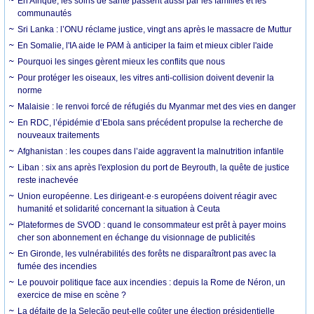
En Afrique, les soins de santé passent aussi par les familles et les
communautés
Sri Lanka : l’ONU réclame justice, vingt ans après le massacre de Muttur
En Somalie, l'IA aide le PAM à anticiper la faim et mieux cibler l'aide
Pourquoi les singes gèrent mieux les conflits que nous
Pour protéger les oiseaux, les vitres anti-collision doivent devenir la
norme
Malaisie : le renvoi forcé de réfugiés du Myanmar met des vies en danger
En RDC, l’épidémie d’Ebola sans précédent propulse la recherche de
nouveaux traitements
Afghanistan : les coupes dans l’aide aggravent la malnutrition infantile
Liban : six ans après l'explosion du port de Beyrouth, la quête de justice
reste inachevée
Union européenne. Les dirigeant·e·s européens doivent réagir avec
humanité et solidarité concernant la situation à Ceuta
Plateformes de SVOD : quand le consommateur est prêt à payer moins
cher son abonnement en échange du visionnage de publicités
En Gironde, les vulnérabilités des forêts ne disparaîtront pas avec la
fumée des incendies
Le pouvoir politique face aux incendies : depuis la Rome de Néron, un
exercice de mise en scène ?
La défaite de la Seleção peut-elle coûter une élection présidentielle