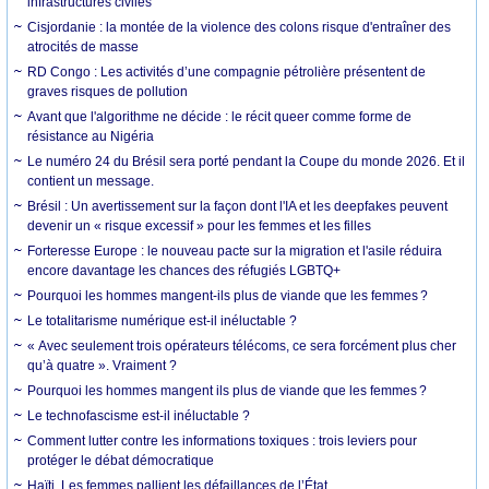
infrastructures civiles
Cisjordanie : la montée de la violence des colons risque d'entraîner des
atrocités de masse
RD Congo : Les activités d’une compagnie pétrolière présentent de
graves risques de pollution
Avant que l'algorithme ne décide : le récit queer comme forme de
résistance au Nigéria
Le numéro 24 du Brésil sera porté pendant la Coupe du monde 2026. Et il
contient un message.
Brésil : Un avertissement sur la façon dont l'IA et les deepfakes peuvent
devenir un « risque excessif » pour les femmes et les filles
Forteresse Europe : le nouveau pacte sur la migration et l'asile réduira
encore davantage les chances des réfugiés LGBTQ+
Pourquoi les hommes mangent-ils plus de viande que les femmes ?
Le totalitarisme numérique est-il inéluctable ?
« Avec seulement trois opérateurs télécoms, ce sera forcément plus cher
qu’à quatre ». Vraiment ?
Pourquoi les hommes mangent ils plus de viande que les femmes ?
Le technofascisme est-il inéluctable ?
Comment lutter contre les informations toxiques : trois leviers pour
protéger le débat démocratique
Haïti. Les femmes pallient les défaillances de l’État