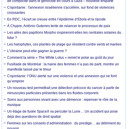
de complicité dans le génocide en cours à Gaza – nouvelle enquête
Cisjordanie : l'annexion israélienne s'accélère, sur fond de violences
croissantes
En RDC, l’écart se creuse entre l’épidémie d’Ebola et la riposte
À Chypre, António Guterres tente de relancer le processus de paix
Les ailes des papillons Morpho inspireront-elles les centrales solaires du
futur ?
Les halophytes, ces plantes de plage qui résistent contre vents et marées
L’Ukraine peut-elle gagner la guerre ?
Comment la série « The White Lotus » remet le polar au goût du jour
Fusillade de Montréal : la haine des femmes n’a pas de parti, montre un
manifeste laissé par le tireur
Cisjordanie: l’ONU alerte sur une violence et une annexion qui ne font
qu’empirer
Un nouveau test permettrait une détection précoce du cancer à partir de
minuscules particules présentes dans les fluides corporels
Soins aux personnes vivant avec une démence : repenser le rôle de la
musique
Un étage de fusée SpaceX va percuter la Lune… Un accident qui pose
déjà des questions de droit spatial
Femmes sur les conseils d’administration : du prestige… au détriment du
pouvoir