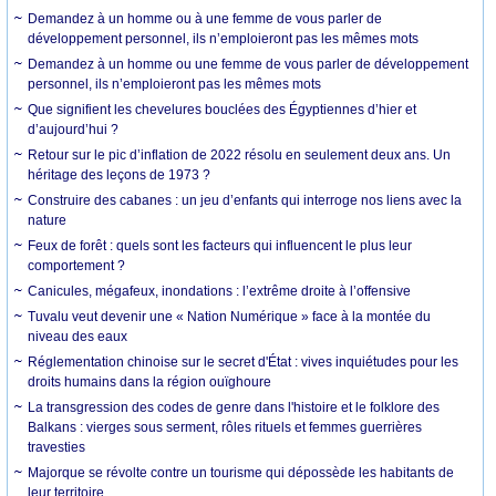
Demandez à un homme ou à une femme de vous parler de
développement personnel, ils n’emploieront pas les mêmes mots
Demandez à un homme ou une femme de vous parler de développement
personnel, ils n’emploieront pas les mêmes mots
Que signifient les chevelures bouclées des Égyptiennes d’hier et
d’aujourd’hui ?
Retour sur le pic d’inflation de 2022 résolu en seulement deux ans. Un
héritage des leçons de 1973 ?
Construire des cabanes : un jeu d’enfants qui interroge nos liens avec la
nature
Feux de forêt : quels sont les facteurs qui influencent le plus leur
comportement ?
Canicules, mégafeux, inondations : l’extrême droite à l’offensive
Tuvalu veut devenir une « Nation Numérique » face à la montée du
niveau des eaux
Réglementation chinoise sur le secret d'État : vives inquiétudes pour les
droits humains dans la région ouïghoure
La transgression des codes de genre dans l'histoire et le folklore des
Balkans : vierges sous serment, rôles rituels et femmes guerrières
travesties
Majorque se révolte contre un tourisme qui dépossède les habitants de
leur territoire