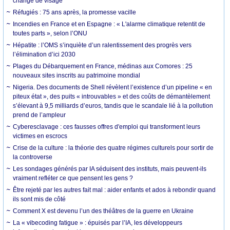
change de visage
Réfugiés : 75 ans après, la promesse vacille
Incendies en France et en Espagne : « L'alarme climatique retentit de
toutes parts », selon l’ONU
Hépatite : l’OMS s’inquiète d’un ralentissement des progrès vers
l’élimination d’ici 2030
Plages du Débarquement en France, médinas aux Comores : 25
nouveaux sites inscrits au patrimoine mondial
Nigeria. Des documents de Shell révèlent l’existence d’un pipeline « en
piteux état », des puits « introuvables » et des coûts de démantèlement
s’élevant à 9,5 milliards d’euros, tandis que le scandale lié à la pollution
prend de l’ampleur
Cyberesclavage : ces fausses offres d'emploi qui transforment leurs
victimes en escrocs
Crise de la culture : la théorie des quatre régimes culturels pour sortir de
la controverse
Les sondages générés par IA séduisent des instituts, mais peuvent-ils
vraiment refléter ce que pensent les gens ?
Être rejeté par les autres fait mal : aider enfants et ados à rebondir quand
ils sont mis de côté
Comment X est devenu l’un des théâtres de la guerre en Ukraine
La « vibecoding fatigue » : épuisés par l’IA, les développeurs