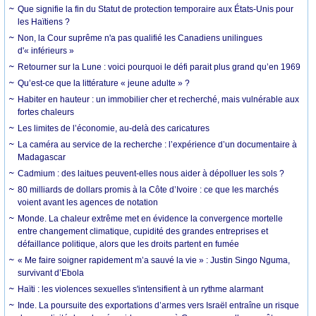
Que signifie la fin du Statut de protection temporaire aux États-Unis pour
les Haïtiens ?
Non, la Cour suprême n'a pas qualifié les Canadiens unilingues
d'« inférieurs »
Retourner sur la Lune : voici pourquoi le défi parait plus grand qu’en 1969
Qu’est-ce que la littérature « jeune adulte » ?
Habiter en hauteur : un immobilier cher et recherché, mais vulnérable aux
fortes chaleurs
Les limites de l’économie, au-delà des caricatures
La caméra au service de la recherche : l’expérience d’un documentaire à
Madagascar
Cadmium : des laitues peuvent-elles nous aider à dépolluer les sols ?
80 milliards de dollars promis à la Côte d’Ivoire : ce que les marchés
voient avant les agences de notation
Monde. La chaleur extrême met en évidence la convergence mortelle
entre changement climatique, cupidité des grandes entreprises et
défaillance politique, alors que les droits partent en fumée
« Me faire soigner rapidement m’a sauvé la vie » : Justin Singo Nguma,
survivant d’Ebola
Haïti : les violences sexuelles s'intensifient à un rythme alarmant
Inde. La poursuite des exportations d’armes vers Israël entraîne un risque