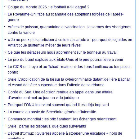
chaussettes
Coupe du Monde 2026 : le football a-t-il gagné ?
Le Royaume-Uni face au scandale des adoptions forcées de l’après-
guerre
Arêtes de poisson, quarantaine et vaccination : les armes des Aborigènes
contre la variole
« Je ne peux plus participer à cette mascarade » : pourquoi des guides en
Antarctique quittent le métier de leurs rêves
Ce que les dératiseurs nous apprennent sur le bonheur au travail
Le prix du bœuf explose aux États-Unis et le pire pourrait être à venir
Le CICR en Libye et au Tchad : maintenir les liens familiaux au temps du
conflit
Syrie. L’application de la loi sur la cybercriminalité datant de l’ère Bachar
el Assad doit être suspendue dans l’attente de sa réforme
Corée du Sud. Une décision rendue en appel dans une affaire
d’avortement met au jour un vide juridique
Pourquoi l’ONU intervient souvent quand il est déjà trop tard
La course au poste de Secrétaire général s'intensifie
Commerce mondial : les prix flambent, les échanges ralentissent
Syrie : parmi les disparus, quelques survivants
Détroit d'Ormuz : Guterres appelle à stopper une escalade « hors de