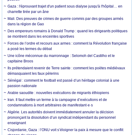
Gaza : l'éprouvant trajet d'un patient sous dialyse jusqu'à l'hôpital… en
charrette tirée par un âne
Mali. Des preuves de crimes de guerre commis par des groupes armés
dans la région de Gao
Des empereurs romains à Donald Trump : quand les dirigeants politiques
se montrent dans les enceintes sportives
Forces de l’ordre et recours aux armes : comment la Révolution française
a posé les termes du débat
Une icône méconnue du marronnage : Selomoh del Castilho et le
capitaine Broos
Ils prétendaient revenir de Terre sainte : comment les poètes médiévaux
démasquaient les faux pèlerins
Sénégal : comment le football est passé d’un héritage colonial à une
passion nationale
Arabie saoudite : nouvelles exécutions de migrants éthiopiens
Iran. Il faut mettre un terme à la campagne d’exécutions et de
condamnations à mort arbitraires de manifestant·e·s
Algérie. Les autorités doivent immédiatement annuler la décision
prononçant la dissolution d’un syndicat indépendant du personnel
enseignant
Cisjordanie, Gaza : l’ONU voit s’éloigner la paix à mesure que le conflit