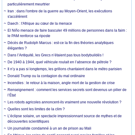
particulièrement meurtrier
Iran : dans l'ombre de la guerre au Moyen-Orient, les exécutions
s'accélèrent
Daech : l'Afrique au cœur de la menace
El Niño menace de faire basculer 49 millions de personnes dans la faim :
le PAM renforce sa riposte
Décès de Rudolph Marcus : est-ce la fin des théories analytiques
élégantes ?
Dans l’Antiquité, les Grecs n’étaient pas tous bodybuildés !
De 1940 à 1944, quel véhicule roulait en l’absence de pétrole ?
Il n’y a pas si longtemps, les grillons chantaient dans le métro parisien
Donald Trump ou la contagion du mal ordinaire
Incendies : le retour à la maison, angle mort de la gestion de crise
Renseignement : comment les services secrets sont devenus un pilier de
l’État
Les robots agricoles annoncent-ils vraiment une nouvelle révolution ?
Quelles sont les limites de la clim ?
L’éclipse solaire, un spectacle impressionnant source de mythes et de
découvertes scientifiques
Un journaliste condamné à un an de prison au Mali