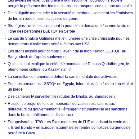
Les avions ne volent pas grâce à la masculinité : pourquoi la société
perçoit la présence des femmes dans les transports comme une anomalie
De la dignité menstruelle à la sécurité numérique : comment les féministes
de terrain redéfinissent la justice de genre
Stratégies invisibles : comment la peur d'être démasqué façonne la vie en
ligne des personnes LGBTQ+ en Serbie
Le cas de Shakira Galíndez met en lumière une crise croissante pour les
demandeurs d'asile trans vénézuéliens aux USA
Les droits laissés pour compte : l'avenir de la mobilisation LGBTQI+ au
Bangladesh de l'après-soulèvement
Qu'est-ce qui explique la célébrité mondiale de Dimash Qudaibergen, le
phénomène culturel du Kazakhstan ?
La surveillance numérique détruit la santé mentale des activistes
Pour les personnes LGBTQ+ en Égypte, Internet est à la fois un lien vital et
un piège
Des caméras IA surveillent les routes de Dhaka, au Bangladesh
Russie. Le projet de loi qui imposerait de vastes restrictions aux
détracteurs du gouvernement à l’étranger instrumentalise les sanctions
dans le but de bâillonner la dissidence
Europe/Israël et TPO. Les États membres de l’UE autorisant la vente des
« Israel Bonds » en Europe risquent de se rendre complices du génocide
perpétré à Gaza