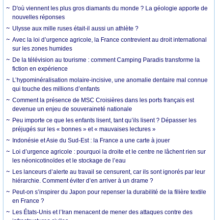
D'où viennent les plus gros diamants du monde ? La géologie apporte de
nouvelles réponses
Ulysse aux mille ruses était-il aussi un athlète ?
Avec la loi d’urgence agricole, la France contrevient au droit international
sur les zones humides
De la télévision au tourisme : comment Camping Paradis transforme la
fiction en expérience
L’hypominéralisation molaire-incisive, une anomalie dentaire mal connue
qui touche des millions d’enfants
Comment la présence de MSC Croisières dans les ports français est
devenue un enjeu de souveraineté nationale
Peu importe ce que les enfants lisent, tant qu’ils lisent ? Dépasser les
préjugés sur les « bonnes » et « mauvaises lectures »
Indonésie et Asie du Sud-Est : la France a une carte à jouer
Loi d’urgence agricole : pourquoi la droite et le centre ne lâchent rien sur
les néonicotinoïdes et le stockage de l’eau
Les lanceurs d’alerte au travail se censurent, car ils sont ignorés par leur
hiérarchie. Comment éviter d’en arriver à un drame ?
Peut-on s’inspirer du Japon pour repenser la durabilité de la filière textile
en France ?
Les États-Unis et l’Iran menacent de mener des attaques contre des