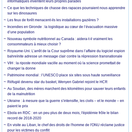
informatiques inventent leurs propres parades
Ce que les techniques de chasse des rapaces pourraient nous apprendre
sur les dinosaures
Les feux de forêt menacent-ils les installations gazières ?
Incendies en Gironde : la logistique au cœur de l’évacuation massive
d’une population
Nouveau symbole nutritionnel au Canada : aidera-t-il vraiment les
consommateurs à mieux choisir ?
Royaume-Uni. L’arrêt de la Cour suprême dans l’affaire du logiciel espion
bahreïnite adresse un message clair contre la répression transnationale
VIH : la riposte mondiale vacille au moment où la science promettait de
changer la donne
Patrimoine mondial : l’UNESCO place six sites sous haute surveillance
Réfugié devenu star du basket, Wenyen Gabriel rejoint le HCR
Au Soudan, des mères marchent des kilomètres pour sauver leurs enfants
de la malnutrition
Ukraine : à mesure que la guerre s’intensifie, les civils – et le monde – en
paient le prix
Ebola en RDC : en un peu plus de deux mois, l'épidémie frôle le bilan
record de 2018-2020
En visite au Liban, le chef des droits de l'homme de l'ONU réclame justice
pour les victimes du conflit