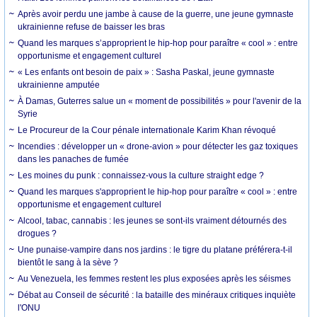
Après avoir perdu une jambe à cause de la guerre, une jeune gymnaste
ukrainienne refuse de baisser les bras
Quand les marques s’approprient le hip-hop pour paraître « cool » : entre
opportunisme et engagement culturel
« Les enfants ont besoin de paix » : Sasha Paskal, jeune gymnaste
ukrainienne amputée
À Damas, Guterres salue un « moment de possibilités » pour l'avenir de la
Syrie
Le Procureur de la Cour pénale internationale Karim Khan révoqué
Incendies : développer un « drone-avion » pour détecter les gaz toxiques
dans les panaches de fumée
Les moines du punk : connaissez-vous la culture straight edge ?
Quand les marques s'approprient le hip-hop pour paraître « cool » : entre
opportunisme et engagement culturel
Alcool, tabac, cannabis : les jeunes se sont-ils vraiment détournés des
drogues ?
Une punaise-vampire dans nos jardins : le tigre du platane préférera-t-il
bientôt le sang à la sève ?
Au Venezuela, les femmes restent les plus exposées après les séismes
Débat au Conseil de sécurité : la bataille des minéraux critiques inquiète
l'ONU