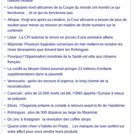
célèbre modèle
Les équipes nord-africaines de la Coupe du monde ont montré ce qui
fonctionne… et ce qui ne fonctionne pas
Afrique. Vingt ans après sa création, la Cour africaine a besoin de plus de
soutien pour mener sa mission en matière de droits humains sur le
continent
Libye : La CPI autorise le renvoi en procès d’une première affaire
Myanmar. Plusieurs tragédies survenues en mer mettent en lumière les
choix désespérés que doivent faire les Rohingyas
Pourquoi l’Organisation mondiale de la Santé est utile aux citoyens
français
Le conflit au Moyen-Orient pourrait plonger 23 millions d’enfants
supplémentaires dans la pauvreté
Venezuela : après les secours d’urgence, le long chemin de la
reconstruction
Canicule : près de 10.000 morts cet été, l’OMS appelle l’Europe à mieux
se préparer
Ebola : l’Ouganda entame le compte à rebours avant la fin de l’épidémie
Rohingyas : plus de 500 disparus au large du Myanmar
Du zinc à Instagram : la révolution des coffee shops
Quand votre chien s’habille en Prada… Les marques de luxe surfent sur
votre affect pour vous vendre leurs produits