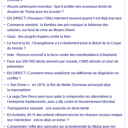
contrôle »
Alcools américains invendus : faut-il profiter des nouveaux droits de
douane de Trump pour les écouler ?
EN DIRECT | Pourquoi l’ONU intervient souvent quand il est déjà trop tard
Commerce mondial : la flambée des prix masque la faiblesse des
volumes, sur fond de crise au Moyen-Orient
Gaza : des progrès fragiles contre la faim
Le foot et la foi : l’évangélisme a-t-il réellement privé le Brésil de la Coupe
du monde ?
Inde : Recours excessif à la force contre des manifestations d’étudiants
Face aux 300 000 décès annuels par noyade, l’OMS dévoile un plan de
prévention
EN DIRECT | Comment mieux empêcher les différends de dégénérer en
conflits ?
« Taxi Driver » : en 1976, le film de Martin Scorsese annonçait déjà
la manosphère
La saga One Piece peut nous aider à comprendre les alternatives à
l’entreprise traditionnelle, avec Luffy contre le Gouvernement Mondial
Transparence salariale : une avancée en demi-teinte
En Australie, 85 % des enfants utilisent encore les réseaux sociaux malgré
leur interdiction : est-ce déjà un échec ?
Comprendre l’effet des canicules sur la biodiversité du littoral avec les