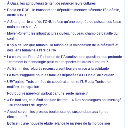
À Gaza, les agriculteurs tentent de relancer leurs cultures
Ebola en RDC : le transport des dépouilles menace d'étendre l'épidémie,
alerte l'ONU
À Shanghai, le chef de l’ONU refuse qu’une poignée de puissances fasse
main basse sur l’IA
Moyen-Orient : les infrastructures civiles, nouveau champ de bataille du
conflit
Il n'y a de lien que humain : la raison de la valorisation de la créativité et
des liens humains à l'ère de l'IA
La course de l'Inde à l'adoption de l'IA soulève une question plus profonde
: comment la technologie peut-elle respecter les droits humains ?
Au Bénin, des réfugiés reconstruisent leur vie grâce à la solidarité
La faim s’aggrave pour les familles déplacées à El Obeid, au Soudan
UE/Tunisie. Trois années de coopération entre l’UE et la Tunisie en
matière de migration
Pourquoi respire-t-on surtout par une seule narine ?
« En tout cas, ce n’était pas une licorne… » Des sociologues ont interrogé
130 chasseurs de Bigfoot
À quoi servent les grosses boules orange suspendues aux lignes
électriques ?
Botticelli : une nouvelle étude relance le mystère de la mort de son