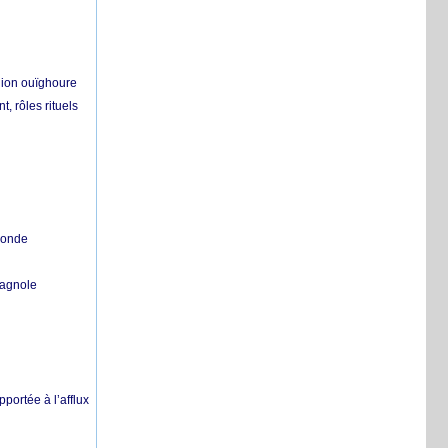
égion ouïghoure
, rôles rituels
 monde
pagnole
pportée à l’afflux