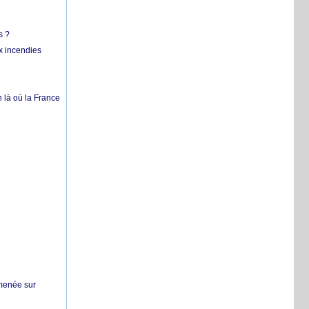
s ?
x incendies
 là où la France
 menée sur