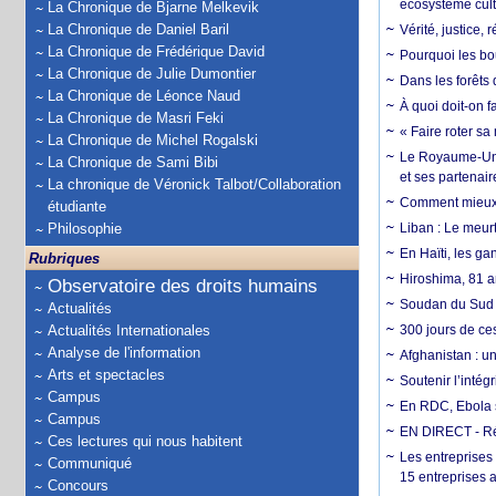
écosystème cult
La Chronique de Bjarne Melkevik
La Chronique de Daniel Baril
Vérité, justice, 
La Chronique de Frédérique David
Pourquoi les bo
La Chronique de Julie Dumontier
Dans les forêts 
La Chronique de Léonce Naud
À quoi doit-on f
La Chronique de Masri Feki
« Faire roter sa
La Chronique de Michel Rogalski
Le Royaume-Uni, 
La Chronique de Sami Bibi
et ses partenai
La chronique de Véronick Talbot/Collaboration
Comment mieux él
étudiante
Philosophie
Liban : Le meurt
En Haïti, les ga
Rubriques
Hiroshima, 81 an
Observatoire des droits humains
Soudan du Sud :
Actualités
Actualités Internationales
300 jours de ce
Analyse de l'information
Afghanistan : u
Arts et spectacles
Soutenir l’intég
Campus
En RDC, Ebola s
Campus
EN DIRECT - Ré
Ces lectures qui nous habitent
Les entreprises
Communiqué
15 entreprises 
Concours