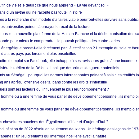
in de vie et le deuil : ce que nous apprend « La vie devant soi »
ans d’un mythe qui ne raconte pas toute l’histoire
es à la recherche d’un modèle d’affaires viable pourront-elles survivre sans publici
les universités peinent à enrayer le recul de la lecture
i nous » : la nouvelle plateforme de la Maison-Blanche et la déshumanisation des s
onde pour mieux le comprendre : le pouvoir politique des contre-cartes
énergétique passe-t-elle forcément par l’électrification ? L’exemple du solaire th
d’autres pays pas forcément plus ensoleillés
offre d’emploi sur Facebook, elle échappe à ses ravisseurs grâce à une inconnue
istère israélien de la Défense implique des crimes de guerre potentiels
nts au Sénégal : pourquoi les normes internationales peinent à saisir les réalités l
q ans après, l'offensive des talibans contre les droits s'intensifie
quels sont les facteurs qui influencent le plus leur comportement ?
homme ou à une femme de vous parler de développement personnel, ils n’emploie
homme ou une femme de vous parler de développement personnel, ils n’emploiero
es chevelures bouclées des Égyptiennes d’hier et d’aujourd’hui ?
ic d’inflation de 2022 résolu en seulement deux ans. Un héritage des leçons de 197
abanes : un jeu d’enfants qui interroge nos liens avec la nature