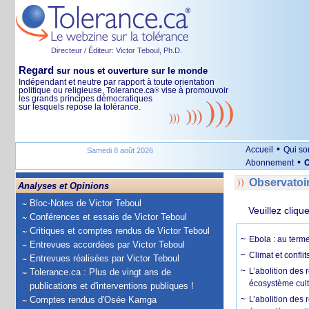
Directeur / Éditeur: Victor Teboul, Ph.D.
Regard
sur nous et ouverture sur le monde
Indépendant et neutre par rapport à toute orientation
politique ou religieuse, Tolerance.ca
vise à promouvoir
®
les grands principes démocratiques
sur lesquels repose la tolérance.
•
Accueil
Qui s
Samedi 8 août 2026
•
Abonnement
O
Observatoi
Analyses et Opinions
Bloc-Notes de Victor Teboul
Veuillez cliqu
Conférences et essais de Victor Teboul
Critiques et comptes rendus de Victor Teboul
Ebola : au terme
Entrevues accordées par Victor Teboul
Climat et conflit
Entrevues réalisées par Victor Teboul
L’abolition des
Tolerance.ca : Plus de vingt ans de
écosystème cult
publications et d'interventions publiques !
Comptes rendus d'Osée Kamga
L’abolition des 