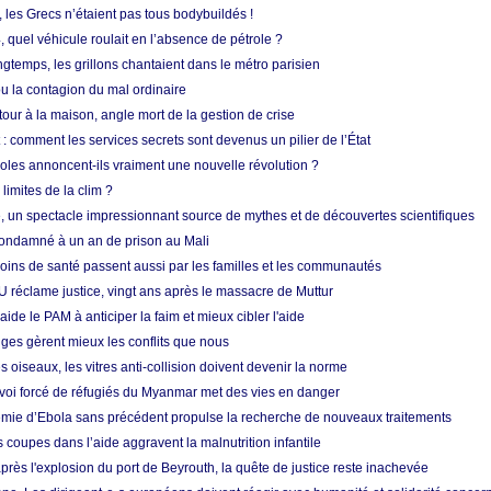
, les Grecs n’étaient pas tous bodybuildés !
 quel véhicule roulait en l’absence de pétrole ?
longtemps, les grillons chantaient dans le métro parisien
 la contagion du mal ordinaire
etour à la maison, angle mort de la gestion de crise
 comment les services secrets sont devenus un pilier de l’État
coles annoncent-ils vraiment une nouvelle révolution ?
limites de la clim ?
re, un spectacle impressionnant source de mythes et de découvertes scientifiques
condamné à un an de prison au Mali
soins de santé passent aussi par les familles et les communautés
U réclame justice, vingt ans après le massacre de Muttur
aide le PAM à anticiper la faim et mieux cibler l'aide
nges gèrent mieux les conflits que nous
s oiseaux, les vitres anti-collision doivent devenir la norme
envoi forcé de réfugiés du Myanmar met des vies en danger
mie d’Ebola sans précédent propulse la recherche de nouveaux traitements
s coupes dans l’aide aggravent la malnutrition infantile
après l'explosion du port de Beyrouth, la quête de justice reste inachevée