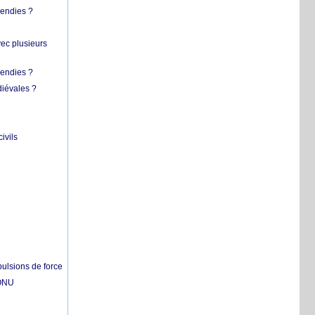
cendies ?
vec plusieurs
cendies ?
diévales ?
ivils
pulsions de force
'ONU