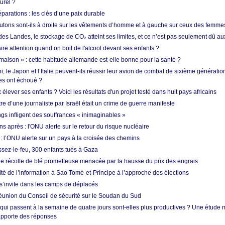
urel ?
réparations : les clés d’une paix durable
utons sont-ils à droite sur les vêtements d’homme et à gauche sur ceux des femme
des Landes, le stockage de CO₂ atteint ses limites, et ce n’est pas seulement dû au
aire attention quand on boit de l'alcool devant ses enfants ?
 maison » : cette habitude allemande est-elle bonne pour la santé ?
le Japon et l’Italie peuvent-ils réussir leur avion de combat de sixième génération
res ont échoué ?
ever ses enfants ? Voici les résultats d'un projet testé dans huit pays africains
re d’une journaliste par Israël était un crime de guerre manifeste
ngs infligent des souffrances « inimaginables »
s après : l'ONU alerte sur le retour du risque nucléaire
 l’ONU alerte sur un pays à la croisée des chemins
ssez-le-feu, 300 enfants tués à Gaza
ne récolte de blé prometteuse menacée par la hausse du prix des engrais
rité de l’information à Sao Tomé-et-Principe à l’approche des élections
’invite dans les camps de déplacés
union du Conseil de sécurité sur le Soudan du Sud
 qui passent à la semaine de quatre jours sont-elles plus productives ? Une étude
apporte des réponses