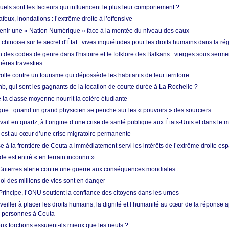
quels sont les facteurs qui influencent le plus leur comportement ?
eux, inondations : l’extrême droite à l’offensive
enir une « Nation Numérique » face à la montée du niveau des eaux
hinoise sur le secret d'État : vives inquiétudes pour les droits humains dans la r
 des codes de genre dans l'histoire et le folklore des Balkans : vierges sous serment
ières travesties
lte contre un tourisme qui dépossède les habitants de leur territoire
nb, qui sont les gagnants de la location de courte durée à La Rochelle ?
de la classe moyenne nourrit la colère étudiante
ique : quand un grand physicien se penche sur les « pouvoirs » des sourciers
vail en quartz, à l’origine d’une crise de santé publique aux États-Unis et dans le
est au cœur d’une crise migratoire permanente
 à la frontière de Ceuta a immédiatement servi les intérêts de l’extrême droite es
de est entré « en terrain inconnu »
Guterres alerte contre une guerre aux conséquences mondiales
oi des millions de vies sont en danger
rincipe, l’ONU soutient la confiance des citoyens dans les urnes
 veiller à placer les droits humains, la dignité et l’humanité au cœur de la réponse a
e personnes à Ceuta
ux torchons essuient-ils mieux que les neufs ?