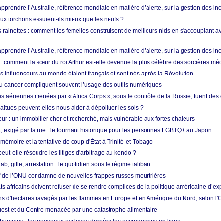
prendre l’Australie, référence mondiale en matière d’alerte, sur la gestion des in
ux torchons essuient-ils mieux que les neufs ?
 rainettes : comment les femelles construisent de meilleurs nids en s'accouplant a
prendre l’Australie, référence mondiale en matière d’alerte, sur la gestion des in
: comment la sœur du roi Arthur est-elle devenue la plus célèbre des sorcières mé
s influenceurs au monde étaient français et sont nés après la Révolution
u cancer compliquent souvent l’usage des outils numériques
es aériennes menées par « Africa Corps », sous le contrôle de la Russie, tuent des c
aitues peuvent-elles nous aider à dépolluer les sols ?
ur : un immobilier cher et recherché, mais vulnérable aux fortes chaleurs
t, exigé par la rue : le tournant historique pour les personnes LGBTQ+ au Japon
 mémoire et la tentative de coup d'État à Trinité-et-Tobago
eut-elle résoudre les litiges d'arbitrage au kendo ?
ab, gifle, arrestation : le quotidien sous le régime taliban
ef de l’ONU condamne de nouvelles frappes russes meurtrières
ts africains doivent refuser de se rendre complices de la politique américaine d’ex
ons d'hectares ravagés par les flammes en Europe et en Amérique du Nord, selon l
Ouest et du Centre menacée par une catastrophe alimentaire