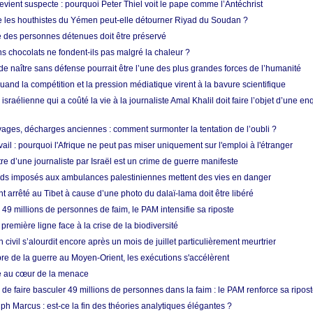
vient suspecte : pourquoi Peter Thiel voit le pape comme l’Antéchrist
e les houthistes du Yémen peut-elle détourner Riyad du Soudan ?
e des personnes détenues doit être préservé
s chocolats ne fondent-ils pas malgré la chaleur ?
 de naître sans défense pourrait être l’une des plus grandes forces de l’humanité
quand la compétition et la pression médiatique virent à la bavure scientifique
 israélienne qui a coûté la vie à la journaliste Amal Khalil doit faire l’objet d’une e
ges, décharges anciennes : comment surmonter la tentation de l’oubli ?
vail : pourquoi l'Afrique ne peut pas miser uniquement sur l'emploi à l'étranger
re d’une journaliste par Israël est un crime de guerre manifeste
tards imposés aux ambulances palestiniennes mettent des vies en danger
nt arrêté au Tibet à cause d’une photo du dalaï-lama doit être libéré
49 millions de personnes de faim, le PAM intensifie sa riposte
 première ligne face à la crise de la biodiversité
n civil s’alourdit encore après un mois de juillet particulièrement meurtrier
bre de la guerre au Moyen-Orient, les exécutions s'accélèrent
ue au cœur de la menace
e faire basculer 49 millions de personnes dans la faim : le PAM renforce sa ripos
h Marcus : est-ce la fin des théories analytiques élégantes ?