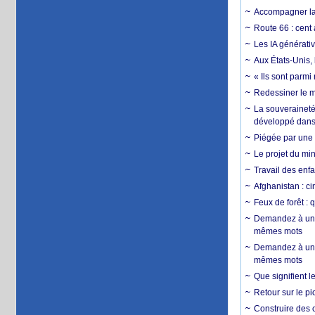
Accompagner la f
Route 66 : cent 
Les IA générativ
Aux États-Unis, 
« Ils sont parm
Redessiner le m
La souveraineté 
développé dans 
Piégée par une 
Le projet du min
Travail des enfa
Afghanistan : cin
Feux de forêt : 
Demandez à un 
mêmes mots
Demandez à un 
mêmes mots
Que signifient l
Retour sur le p
Construire des c