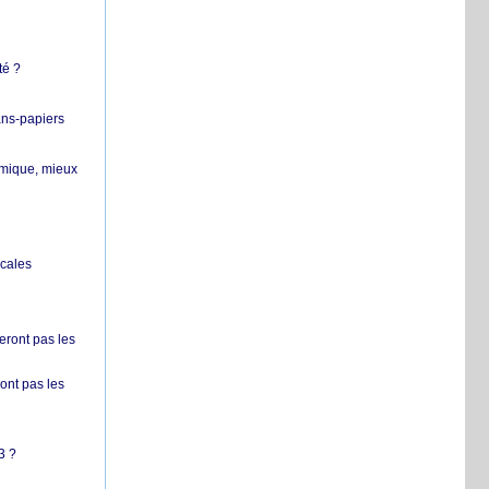
té ?
ans-papiers
ermique, mieux
ocales
ront pas les
nt pas les
3 ?