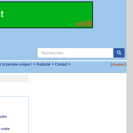
•
•
•
z la pensée unique !
Publicité
Contact
[
]
English
notre
 notre