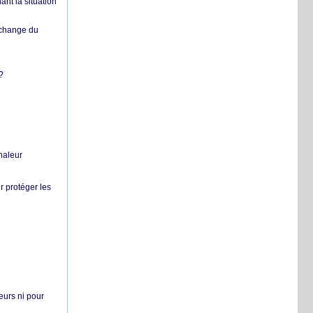
nt la situation
échange du
?
chaleur
r protéger les
teurs ni pour