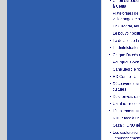
Union européenn
à Ceuta
Plateformes de
visionnage de p
En Gironde, les 
Le pouvoir poli
La défaite de la
L’administration
Ce que l’accès a
Pourquoi a-t-on
Canicules : le r
RD Congo : Un r
Découverte d'un
cultures
Des renvois rapi
Ukraine : reconst
L'allaitement, u
RDC : face à une
Gaza : l’ONU dé
Les exploitation
l’environnemen