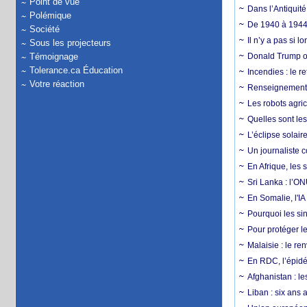
Point de vue
Dans l’Antiquité
Polémique
De 1940 à 1944,
Société
Il n’y a pas si 
Sous les projecteurs
Témoignage
Donald Trump ou
Tolerance.ca Éducation
Incendies : le r
Votre réaction
Renseignement :
Les robots agri
Quelles sont les 
L’éclipse solai
Un journaliste 
En Afrique, les 
Sri Lanka : l’ON
En Somalie, l'IA 
Pourquoi les si
Pour protéger le
Malaisie : le r
En RDC, l’épidé
Afghanistan : le
Liban : six ans 