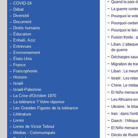
Quand la paix de
COVID-19
La guerre contr
Débat
Diversité
Pourquoi le vot
Document
Pourquoi certain
Droits humains
Pourquoi le fait
Éducation
Fusion froide : 
Enhaili, Aziz
Liban. L’attaque
Entrevues
de guerre
Environnement
Décharges sauva
États-Unis
Migration de tra
France
Francophonie
Liban : Le meurt
Histoire
Israël : Les re
Israël
Chine. Le milita
Israël-Palestine
El Niño menace 
La Crise d'Octobre 1970
Les Africains en
La tolérance ? Votre réponse
Ukraine : le bila
Les Grandes Figures de la tolérance
Iran : dans l'om
Littérature
Livres
Daech : l'Afriq
Livres de Victor Teboul
El Niño menace d
Médias - Communiqués
Décès de Rudolp