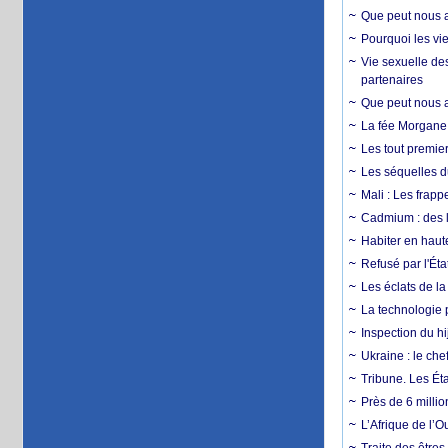
Que peut nous ap
Pourquoi les vie
Vie sexuelle des
partenaires
Que peut nous ap
La fée Morgane 
Les tout premier
Les séquelles d
Mali : Les frapp
Cadmium : des l
Habiter en haute
Refusé par l'Éta
Les éclats de la
La technologie p
Inspection du hij
Ukraine : le ch
Tribune. Les Éta
Près de 6 milli
L’Afrique de l’