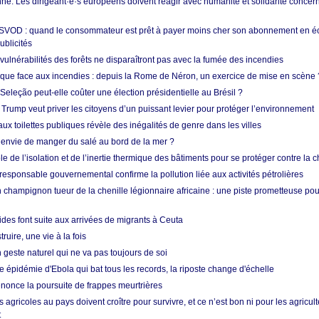
e. Les dirigeant·e·s européens doivent réagir avec humanité et solidarité concerna
 SVOD : quand le consommateur est prêt à payer moins cher son abonnement en 
ublicités
vulnérabilités des forêts ne disparaîtront pas avec la fumée des incendies
tique face aux incendies : depuis la Rome de Néron, un exercice de mise en scène 
 Seleção peut-elle coûter une élection présidentielle au Brésil ?
 Trump veut priver les citoyens d’un puissant levier pour protéger l’environnement
ux toilettes publiques révèle des inégalités de genre dans les villes
 envie de manger du salé au bord de la mer ?
ôle de l’isolation et de l’inertie thermique des bâtiments pour se protéger contre la 
esponsable gouvernemental confirme la pollution liée aux activités pétrolières
 champignon tueur de la chenille légionnaire africaine : une piste prometteuse pou
des font suite aux arrivées de migrants à Ceuta
ruire, une vie à la fois
n geste naturel qui ne va pas toujours de soi
 épidémie d'Ebola qui bat tous les records, la riposte change d'échelle
nonce la poursuite de frappes meurtrières
s agricoles au pays doivent croître pour survivre, et ce n’est bon ni pour les agricul
t