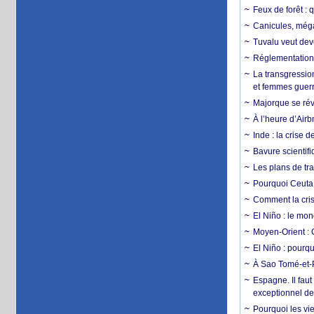
Feux de forêt : 
Canicules, mégaf
Tuvalu veut dev
Réglementation c
La transgression
et femmes guerr
Majorque se révo
À l’heure d’Airb
Inde : la crise 
Bavure scientif
Les plans de tra
Pourquoi Ceuta 
Comment la crise
El Niño : le mon
Moyen-Orient : 
El Niño : pourqu
À Sao Tomé-et-P
Espagne. Il faut
exceptionnel d
Pourquoi les vie