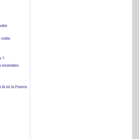
notre
 notre
s ?
x incendies
 là où la France