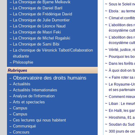
La Chronique de Bjarne Melkevik
Sous le Soleil n
La Chronique de Daniel Baril
Ebola : au terme
La Chronique de Frédérique David
Climat et conflit
La Chronique de Julie Dumontier
L’abolition des
La Chronique de Léonce Naud
écosystème cult
La Chronique de Masri Feki
L’abolition des 
La Chronique de Michel Rogalski
écosystème cult
La Chronique de Sami Bibi
Vérité, justice, 
La chronique de Véronick Talbot/Collaboration
étudiante
Pourquoi les bo
Philosophie
Dans les forêts 
Rubriques
À quoi doit-on f
Observatoire des droits humains
« Faire roter sa
Actualités
Le Royaume-Uni, 
Actualités Internationales
et ses partenai
Analyse de l'information
Comment mieux él
Arts et spectacles
Liban : Le meurt
Campus
En Haïti, les ga
Campus
Hiroshima, 81 an
Ces lectures qui nous habitent
Soudan du Sud :
Communiqué
300 jours de ce
Concours