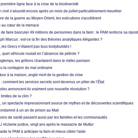
 première ligne face à la crise de la biodiversité
n civil s’alourdit encore après un mois de juillet particulièrement meurtrier
bre de la guerre au Moyen-Orient, les exécutions s'accélèrent
ue au cœur de la menace
e faire basculer 49 millions de personnes dans la faim : le PAM renforce sa ripos
h Marcus : est-ce la fin des théories analytiques élégantes ?
, les Grecs n’étaient pas tous bodybuildés !
 quel véhicule roulait en l’absence de pétrole ?
longtemps, les grillons chantaient dans le métro parisien
 la contagion du mal ordinaire
etour à la maison, angle mort de la gestion de crise
 comment les services secrets sont devenus un pilier de l’État
coles annoncent-ils vraiment une nouvelle révolution ?
limites de la clim ?
re, un spectacle impressionnant source de mythes et de découvertes scientifiques
condamné à un an de prison au Mali
soins de santé passent aussi par les familles et les communautés
U réclame justice, vingt ans après le massacre de Muttur
aide le PAM à anticiper la faim et mieux cibler l'aide