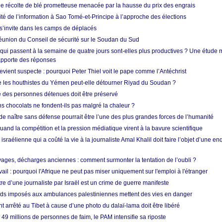
ne récolte de blé prometteuse menacée par la hausse du prix des engrais
rité de l’information à Sao Tomé-et-Principe à l’approche des élections
’invite dans les camps de déplacés
union du Conseil de sécurité sur le Soudan du Sud
 qui passent à la semaine de quatre jours sont-elles plus productives ? Une étude
apporte des réponses
vient suspecte : pourquoi Peter Thiel voit le pape comme l’Antéchrist
e les houthistes du Yémen peut-elle détourner Riyad du Soudan ?
e des personnes détenues doit être préservé
s chocolats ne fondent-ils pas malgré la chaleur ?
 de naître sans défense pourrait être l’une des plus grandes forces de l’humanité
quand la compétition et la pression médiatique virent à la bavure scientifique
 israélienne qui a coûté la vie à la journaliste Amal Khalil doit faire l’objet d’une e
ges, décharges anciennes : comment surmonter la tentation de l’oubli ?
vail : pourquoi l'Afrique ne peut pas miser uniquement sur l'emploi à l'étranger
re d’une journaliste par Israël est un crime de guerre manifeste
tards imposés aux ambulances palestiniennes mettent des vies en danger
nt arrêté au Tibet à cause d’une photo du dalaï-lama doit être libéré
49 millions de personnes de faim, le PAM intensifie sa riposte