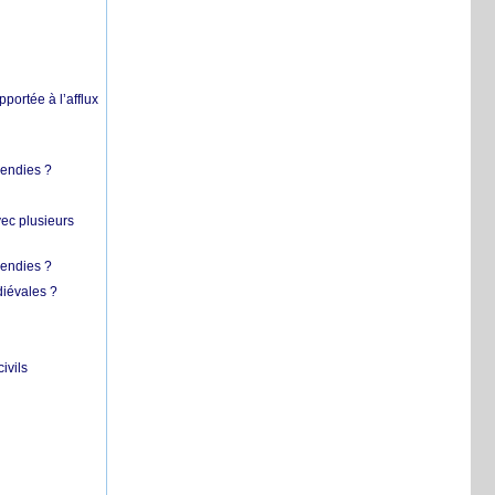
pportée à l’afflux
cendies ?
vec plusieurs
cendies ?
diévales ?
ivils