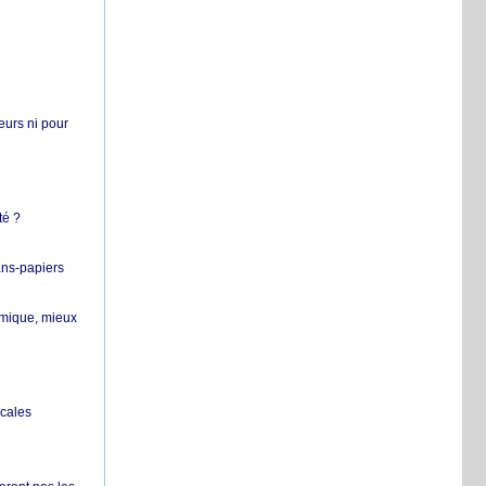
teurs ni pour
té ?
ans-papiers
ermique, mieux
ocales