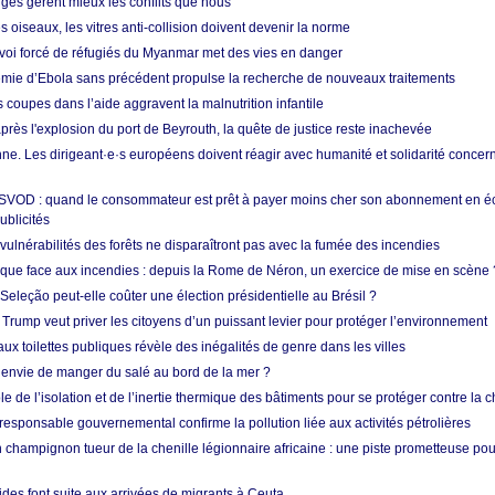
nges gèrent mieux les conflits que nous
s oiseaux, les vitres anti-collision doivent devenir la norme
envoi forcé de réfugiés du Myanmar met des vies en danger
mie d’Ebola sans précédent propulse la recherche de nouveaux traitements
s coupes dans l’aide aggravent la malnutrition infantile
après l'explosion du port de Beyrouth, la quête de justice reste inachevée
e. Les dirigeant·e·s européens doivent réagir avec humanité et solidarité concerna
 SVOD : quand le consommateur est prêt à payer moins cher son abonnement en 
ublicités
vulnérabilités des forêts ne disparaîtront pas avec la fumée des incendies
tique face aux incendies : depuis la Rome de Néron, un exercice de mise en scène 
 Seleção peut-elle coûter une élection présidentielle au Brésil ?
 Trump veut priver les citoyens d’un puissant levier pour protéger l’environnement
ux toilettes publiques révèle des inégalités de genre dans les villes
 envie de manger du salé au bord de la mer ?
ôle de l’isolation et de l’inertie thermique des bâtiments pour se protéger contre la 
esponsable gouvernemental confirme la pollution liée aux activités pétrolières
 champignon tueur de la chenille légionnaire africaine : une piste prometteuse pou
des font suite aux arrivées de migrants à Ceuta