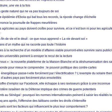
ruire, une vie à la fois
n geste naturel qui ne va pas toujours de soi
 épidémie d'Ebola qui bat tous les records, la riposte change d'échelle
nonce la poursuite de frappes meurtrières
s agricoles au pays doivent croître pour survivre, et ce n’est bon ni pour les agricul
t
in de vie et le deuil : ce que nous apprend « La vie devant soi »
ans d’un mythe qui ne raconte pas toute l’histoire
es à la recherche d’un modèle d’affaires viable pourront-elles survivre sans publici
les universités peinent à enrayer le recul de la lecture
i nous » : la nouvelle plateforme de la Maison-Blanche et la déshumanisation des s
onde pour mieux le comprendre : le pouvoir politique des contre-cartes
énergétique passe-t-elle forcément par l’électrification ? L’exemple du solaire th
d’autres pays pas forcément plus ensoleillés
offre d’emploi sur Facebook, elle échappe à ses ravisseurs grâce à une inconnue
istère israélien de la Défense implique des crimes de guerre potentiels
nts au Sénégal : pourquoi les normes internationales peinent à saisir les réalités l
q ans après, l'offensive des talibans contre les droits s'intensifie
quels sont les facteurs qui influencent le plus leur comportement ?