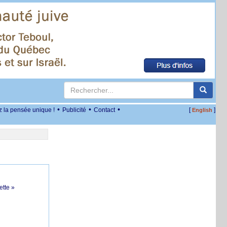
•
•
•
z la pensée unique !
Publicité
Contact
[
]
English
ette »