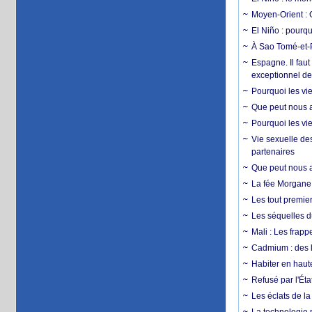
Moyen-Orient : 
El Niño : pourqu
À Sao Tomé-et-P
Espagne. Il faut
exceptionnel d
Pourquoi les vie
Que peut nous ap
Pourquoi les vie
Vie sexuelle des
partenaires
Que peut nous ap
La fée Morgane 
Les tout premier
Les séquelles d
Mali : Les frapp
Cadmium : des l
Habiter en haute
Refusé par l'Éta
Les éclats de la