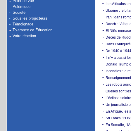
Point de vue
Les Africains en
Polémique
Ukraine : le bila
Société
Iran : dans l'om
Sous les projecteurs
Témoignage
Daech : l'Afriq
Tolerance.ca Éducation
El Niño menace d
Votre réaction
Décès de Rudolp
Dans l’Antiquité
De 1940 à 1944,
Il n’y a pas si 
Donald Trump ou
Incendies : le r
Renseignement :
Les robots agri
Quelles sont les 
L’éclipse solai
Un journaliste 
En Afrique, les 
Sri Lanka : l’ON
En Somalie, l'IA 