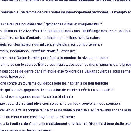
homme ou à une femme de vous parler de développement personnel, ils n’emploie
homme ou une femme de vous parler de développement personnel, ils n’emploiero
es chevelures bouclées des Égyptiennes d’hier et d’aujourd’hui ?
ic d’inflation de 2022 résolu en seulement deux ans. Un héritage des leçons de 197
abanes : un jeu d’enfants qui interroge nos liens avec la nature
quels sont les facteurs qui influencent le plus leur comportement ?
eux, inondations : l’extrême droite à l’offensive
enir une « Nation Numérique » face à la montée du niveau des eaux
hinoise sur le secret d'État : vives inquiétudes pour les droits humains dans la r
 des codes de genre dans l'histoire et le folklore des Balkans : vierges sous serment
ières travesties
lte contre un tourisme qui dépossède les habitants de leur territoire
nb, qui sont les gagnants de la location de courte durée à La Rochelle ?
de la classe moyenne nourrit la colère étudiante
ique : quand un grand physicien se penche sur les « pouvoirs » des sourciers
vail en quartz, à l’origine d’une crise de santé publique aux États-Unis et dans le
est au cœur d’une crise migratoire permanente
 à la frontière de Ceuta a immédiatement servi les intérêts de l’extrême droite es
de est entré « en terrain inconnu »