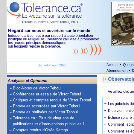
Directeur / Éditeur: Victor Teboul, Ph.D.
Regard
sur nous et ouverture sur le monde
Indépendant et neutre par rapport à toute orientation
politique ou religieuse, Tolerance.ca
vise à promouvoir
®
les grands principes démocratiques
sur lesquels repose la tolérance.
•
Accueil
Qui s
Samedi 8 août 2026
•
Abonnement
O
Observatoi
Analyses et Opinions
Bloc-Notes de Victor Teboul
Veuillez cliqu
Conférences et essais de Victor Teboul
Critiques et comptes rendus de Victor Teboul
Les gobelets de 
Entrevues accordées par Victor Teboul
D’où viennent c
Entrevues réalisées par Victor Teboul
Éclipse solaire :
Tolerance.ca : Plus de vingt ans de
publications et d'interventions publiques !
Comment l’éclips
Comptes rendus d'Osée Kamga
Comment les écl