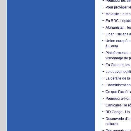
Pourquoi les si
Pour protéger le
Malaisie : le r
En RDC, l’épidé
Afghanistan : le
Liban : six ans 
Union européenn
à Ceuta
Plateformes de
visionnage de p
En Gironde, les 
Le pouvoir poli
La défaite de la
L’administration
Ce que l’accès a
Pourquoi a-t-on
Canicules : le r
RD Congo : Un r
Découverte d'un
cultures
Des renvois rapi