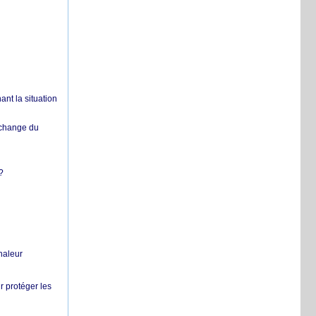
nt la situation
échange du
?
chaleur
r protéger les