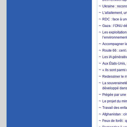
Ukraine : reconst
L'allaitement, u
RDC : face à une
Gaza : l’ONU dé
Les exploitation
l’environnemen
Accompagner la f
Route 66 : cent 
Les IA générativ
Aux États-Unis, 
« Ils sont parm
Redessiner le m
La souveraineté 
développé dans 
Piégée par une 
Le projet du min
Travail des enfa
Afghanistan : cin
Feux de forêt : 