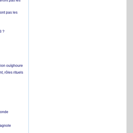
ront pas les
nt pas les
3 ?
égion ouïghoure
, rôles rituels
 monde
pagnole