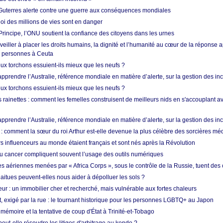
Guterres alerte contre une guerre aux conséquences mondiales
oi des millions de vies sont en danger
rincipe, l’ONU soutient la confiance des citoyens dans les urnes
 veiller à placer les droits humains, la dignité et l’humanité au cœur de la réponse a
e personnes à Ceuta
ux torchons essuient-ils mieux que les neufs ?
prendre l’Australie, référence mondiale en matière d’alerte, sur la gestion des in
ux torchons essuient-ils mieux que les neufs ?
 rainettes : comment les femelles construisent de meilleurs nids en s'accouplant a
prendre l’Australie, référence mondiale en matière d’alerte, sur la gestion des in
: comment la sœur du roi Arthur est-elle devenue la plus célèbre des sorcières mé
s influenceurs au monde étaient français et sont nés après la Révolution
u cancer compliquent souvent l’usage des outils numériques
es aériennes menées par « Africa Corps », sous le contrôle de la Russie, tuent des c
aitues peuvent-elles nous aider à dépolluer les sols ?
ur : un immobilier cher et recherché, mais vulnérable aux fortes chaleurs
t, exigé par la rue : le tournant historique pour les personnes LGBTQ+ au Japon
 mémoire et la tentative de coup d'État à Trinité-et-Tobago