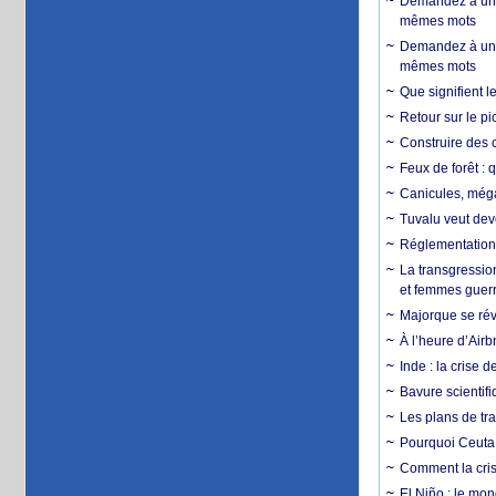
Demandez à un 
mêmes mots
Demandez à un 
mêmes mots
Que signifient l
Retour sur le p
Construire des c
Feux de forêt : 
Canicules, mégaf
Tuvalu veut dev
Réglementation c
La transgression
et femmes guerr
Majorque se révo
À l’heure d’Airb
Inde : la crise 
Bavure scientif
Les plans de tra
Pourquoi Ceuta 
Comment la crise
El Niño : le mon