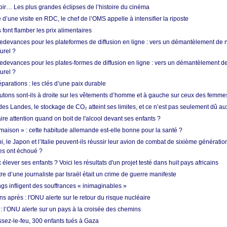
oir… Les plus grandes éclipses de l’histoire du cinéma
 d’une visite en RDC, le chef de l’OMS appelle à intensifier la riposte
s font flamber les prix alimentaires
 redevances pour les plateformes de diffusion en ligne : vers un démantèlement de 
urel ?
redevances pour les plates-formes de diffusion en ligne : vers un démantèlement de
urel ?
réparations : les clés d’une paix durable
utons sont-ils à droite sur les vêtements d’homme et à gauche sur ceux des femme
des Landes, le stockage de CO₂ atteint ses limites, et ce n’est pas seulement dû au
aire attention quand on boit de l'alcool devant ses enfants ?
 maison » : cette habitude allemande est-elle bonne pour la santé ?
le Japon et l’Italie peuvent-ils réussir leur avion de combat de sixième génération
res ont échoué ?
ever ses enfants ? Voici les résultats d'un projet testé dans huit pays africains
re d’une journaliste par Israël était un crime de guerre manifeste
ngs infligent des souffrances « inimaginables »
s après : l'ONU alerte sur le retour du risque nucléaire
 l’ONU alerte sur un pays à la croisée des chemins
ssez-le-feu, 300 enfants tués à Gaza