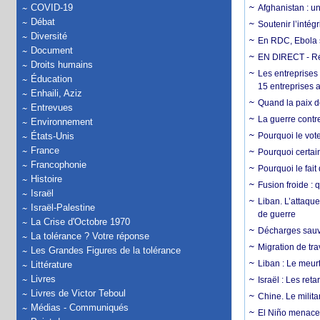
COVID-19
Afghanistan : u
Débat
Soutenir l’intég
Diversité
En RDC, Ebola s
Document
EN DIRECT - Ré
Droits humains
Les entreprises
Éducation
15 entreprises 
Enhaili, Aziz
Quand la paix de
Entrevues
La guerre contr
Environnement
États-Unis
Pourquoi le vot
France
Pourquoi certain
Francophonie
Pourquoi le fait
Histoire
Fusion froide : 
Israël
Liban. L’attaque
Israël-Palestine
de guerre
La Crise d'Octobre 1970
Décharges sauva
La tolérance ? Votre réponse
Migration de tra
Les Grandes Figures de la tolérance
Liban : Le meurt
Littérature
Livres
Israël : Les re
Livres de Victor Teboul
Chine. Le milita
Médias - Communiqués
El Niño menace 