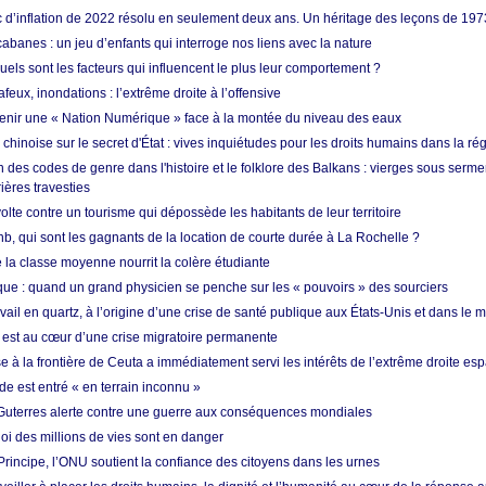
ic d’inflation de 2022 résolu en seulement deux ans. Un héritage des leçons de 197
abanes : un jeu d’enfants qui interroge nos liens avec la nature
quels sont les facteurs qui influencent le plus leur comportement ?
eux, inondations : l’extrême droite à l’offensive
enir une « Nation Numérique » face à la montée du niveau des eaux
hinoise sur le secret d'État : vives inquiétudes pour les droits humains dans la r
 des codes de genre dans l'histoire et le folklore des Balkans : vierges sous serment
ières travesties
lte contre un tourisme qui dépossède les habitants de leur territoire
nb, qui sont les gagnants de la location de courte durée à La Rochelle ?
de la classe moyenne nourrit la colère étudiante
ique : quand un grand physicien se penche sur les « pouvoirs » des sourciers
vail en quartz, à l’origine d’une crise de santé publique aux États-Unis et dans le
est au cœur d’une crise migratoire permanente
 à la frontière de Ceuta a immédiatement servi les intérêts de l’extrême droite es
de est entré « en terrain inconnu »
Guterres alerte contre une guerre aux conséquences mondiales
oi des millions de vies sont en danger
rincipe, l’ONU soutient la confiance des citoyens dans les urnes