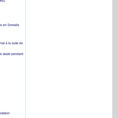
'ONU
re en Somalie
mal à la suite de
 de stade pendant
otation