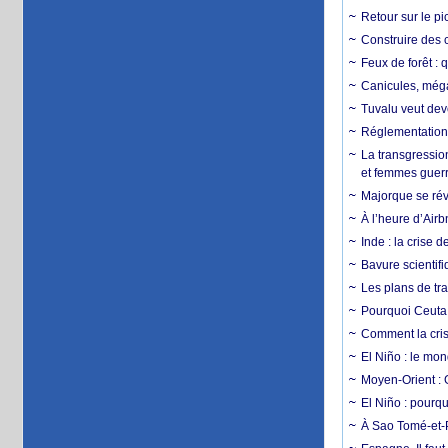
Retour sur le p
Construire des c
Feux de forêt : 
Canicules, mégaf
Tuvalu veut dev
Réglementation c
La transgression
et femmes guerr
Majorque se révo
À l’heure d’Airb
Inde : la crise 
Bavure scientif
Les plans de tra
Pourquoi Ceuta 
Comment la crise
El Niño : le mon
Moyen-Orient : 
El Niño : pourqu
À Sao Tomé-et-P