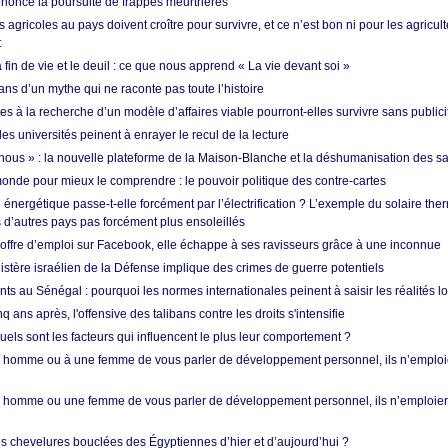
nonce la poursuite de frappes meurtrières
s agricoles au pays doivent croître pour survivre, et ce n’est bon ni pour les agricul
t
in de vie et le deuil : ce que nous apprend « La vie devant soi »
ans d’un mythe qui ne raconte pas toute l’histoire
es à la recherche d’un modèle d’affaires viable pourront-elles survivre sans publici
les universités peinent à enrayer le recul de la lecture
i nous » : la nouvelle plateforme de la Maison-Blanche et la déshumanisation des s
onde pour mieux le comprendre : le pouvoir politique des contre-cartes
énergétique passe-t-elle forcément par l’électrification ? L’exemple du solaire th
d’autres pays pas forcément plus ensoleillés
offre d’emploi sur Facebook, elle échappe à ses ravisseurs grâce à une inconnue
istère israélien de la Défense implique des crimes de guerre potentiels
nts au Sénégal : pourquoi les normes internationales peinent à saisir les réalités l
q ans après, l'offensive des talibans contre les droits s'intensifie
quels sont les facteurs qui influencent le plus leur comportement ?
homme ou à une femme de vous parler de développement personnel, ils n’emploie
homme ou une femme de vous parler de développement personnel, ils n’emploiero
es chevelures bouclées des Égyptiennes d’hier et d’aujourd’hui ?