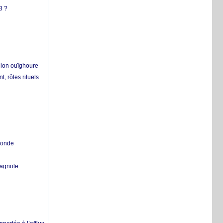
3 ?
égion ouïghoure
, rôles rituels
 monde
pagnole