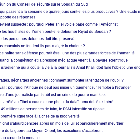
union du Conseil de sécurité sur le Soudan du Sud
 qui passent à la semaine de quatre jours sont-elles plus productives ? Une étude
apporte des réponses
vient suspecte : pourquoi Peter Thiel voit le pape comme l’Antéchrist
e les houthistes du Yémen peut-elle détourner Riyad du Soudan ?
e des personnes détenues doit être préservé
s chocolats ne fondent-ils pas malgré la chaleur ?
 de naître sans défense pourrait être l’une des plus grandes forces de l’humanité
quand la compétition et la pression médiatique virent à la bavure scientifique
 israélienne qui a coûté la vie à la journaliste Amal Khalil doit faire l’objet d’une e
ges, décharges anciennes : comment surmonter la tentation de l’oubli ?
vail : pourquoi l'Afrique ne peut pas miser uniquement sur l'emploi à l'étranger
re d’une journaliste par Israël est un crime de guerre manifeste
nt arrêté au Tibet à cause d’une photo du dalaï-lama doit être libéré
49 millions de personnes de faim, le PAM intensifie sa riposte
 première ligne face à la crise de la biodiversité
n civil s’alourdit encore après un mois de juillet particulièrement meurtrier
bre de la guerre au Moyen-Orient, les exécutions s'accélèrent
ue au cœur de la menace