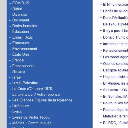
COVID-19
El Niño menace d
Débat
Décès de Rudolp
Diversité
Dans l’Antiquité
Document
De 1940 à 1944,
Droits humains
Il n’y a pas si 
Éducation
Enhaili, Aziz
Donald Trump ou
Entrevues
Incendies : le r
Environnement
Renseignement :
États-Unis
Les robots agri
France
Quelles sont les 
Francophonie
L’éclipse solai
Histoire
Un journaliste 
Israël
Israël-Palestine
En Afrique, les 
La Crise d'Octobre 1970
Sri Lanka : l’ON
La tolérance ? Votre réponse
En Somalie, l'IA 
Les Grandes Figures de la tolérance
Pourquoi les si
Littérature
Pour protéger le
Livres
Malaisie : le r
Livres de Victor Teboul
Médias - Communiqués
En RDC, l’épidé