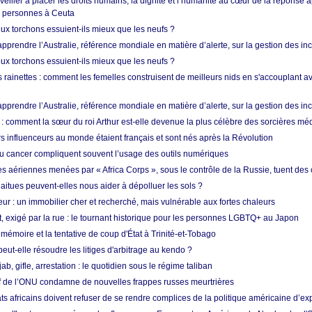
 veiller à placer les droits humains, la dignité et l’humanité au cœur de la réponse a
e personnes à Ceuta
ux torchons essuient-ils mieux que les neufs ?
prendre l’Australie, référence mondiale en matière d’alerte, sur la gestion des in
ux torchons essuient-ils mieux que les neufs ?
 rainettes : comment les femelles construisent de meilleurs nids en s'accouplant a
prendre l’Australie, référence mondiale en matière d’alerte, sur la gestion des in
: comment la sœur du roi Arthur est-elle devenue la plus célèbre des sorcières mé
s influenceurs au monde étaient français et sont nés après la Révolution
u cancer compliquent souvent l’usage des outils numériques
es aériennes menées par « Africa Corps », sous le contrôle de la Russie, tuent des c
aitues peuvent-elles nous aider à dépolluer les sols ?
ur : un immobilier cher et recherché, mais vulnérable aux fortes chaleurs
t, exigé par la rue : le tournant historique pour les personnes LGBTQ+ au Japon
 mémoire et la tentative de coup d'État à Trinité-et-Tobago
eut-elle résoudre les litiges d'arbitrage au kendo ?
ab, gifle, arrestation : le quotidien sous le régime taliban
ef de l’ONU condamne de nouvelles frappes russes meurtrières
ts africains doivent refuser de se rendre complices de la politique américaine d’ex