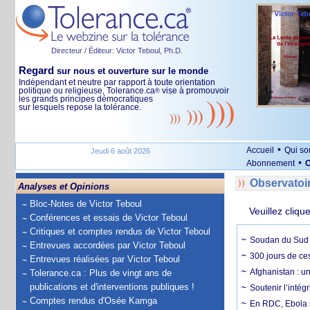
Directeur / Éditeur: Victor Teboul, Ph.D.
Regard
sur nous et ouverture sur le monde
Indépendant et neutre par rapport à toute orientation
politique ou religieuse, Tolerance.ca
vise à promouvoir
®
les grands principes démocratiques
sur lesquels repose la tolérance.
•
Accueil
Qui s
Jeudi 6 août 2026
•
Abonnement
O
Observatoi
Analyses et Opinions
Bloc-Notes de Victor Teboul
Veuillez cliqu
Conférences et essais de Victor Teboul
Critiques et comptes rendus de Victor Teboul
Soudan du Sud :
Entrevues accordées par Victor Teboul
300 jours de ce
Entrevues réalisées par Victor Teboul
Afghanistan : u
Tolerance.ca : Plus de vingt ans de
publications et d'interventions publiques !
Soutenir l’intég
Comptes rendus d'Osée Kamga
En RDC, Ebola s