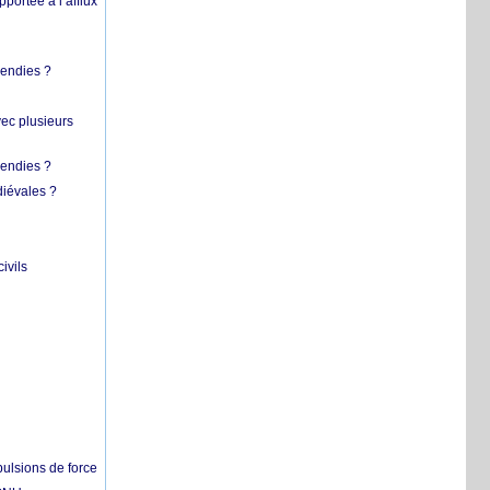
pportée à l’afflux
cendies ?
vec plusieurs
cendies ?
diévales ?
ivils
pulsions de force