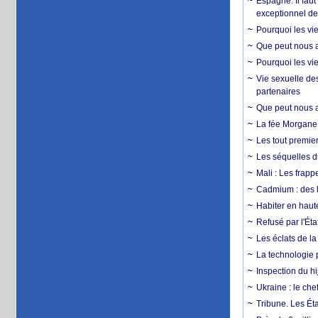
Espagne. Il faut
exceptionnel d
Pourquoi les vie
Que peut nous ap
Pourquoi les vie
Vie sexuelle des
partenaires
Que peut nous ap
La fée Morgane 
Les tout premier
Les séquelles d
Mali : Les frapp
Cadmium : des l
Habiter en haute
Refusé par l'Éta
Les éclats de la
La technologie p
Inspection du hij
Ukraine : le ch
Tribune. Les Éta