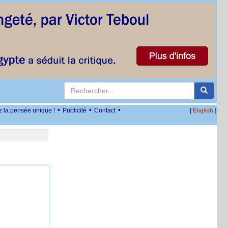
•
•
•
z la pensée unique !
Publicité
Contact
[
]
English