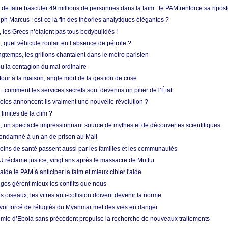
e faire basculer 49 millions de personnes dans la faim : le PAM renforce sa ripos
h Marcus : est-ce la fin des théories analytiques élégantes ?
, les Grecs n’étaient pas tous bodybuildés !
 quel véhicule roulait en l’absence de pétrole ?
longtemps, les grillons chantaient dans le métro parisien
 la contagion du mal ordinaire
etour à la maison, angle mort de la gestion de crise
 comment les services secrets sont devenus un pilier de l’État
coles annoncent-ils vraiment une nouvelle révolution ?
limites de la clim ?
re, un spectacle impressionnant source de mythes et de découvertes scientifiques
condamné à un an de prison au Mali
soins de santé passent aussi par les familles et les communautés
U réclame justice, vingt ans après le massacre de Muttur
aide le PAM à anticiper la faim et mieux cibler l'aide
nges gèrent mieux les conflits que nous
s oiseaux, les vitres anti-collision doivent devenir la norme
envoi forcé de réfugiés du Myanmar met des vies en danger
mie d’Ebola sans précédent propulse la recherche de nouveaux traitements