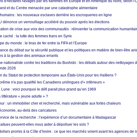
ons d'hectares ravagés par les flammes en Europe et en Amérique du Nord, selon l
Ouest et du Centre menacée par une catastrophe alimentaire
 humains : les nouveaux esclaves derrière les escroqueries en ligne
 dénonce un verrouillage accéléré du pouvoir après les élections
tion de crise aux voix des communautés : réinventer la communication humanitai
re caché : la lutte des femmes trans en Syrie
e du monde : le bras de fer entre la FIFA et l’Europe
ance du débat sur la sécurité publique et les politiques en matière de bien-être ani
es à la gestion des animaux errants
 nationaliste contre les traditions du Bushido : les débats autour des nettoyages
onde 2026
fin du Statut de protection temporaire aux États-Unis pour les Haïtiens ?
rême n'a pas qualifié les Canadiens unilingues d'« inférieurs »
 Lune : voici pourquoi le défi parait plus grand qu’en 1969
 littérature « jeune adulte » ?
ur : un immobilier cher et recherché, mais vulnérable aux fortes chaleurs
’économie, au-delà des caricatures
rvice de la recherche : l’expérience d’un documentaire à Madagascar
aitues peuvent-elles nous aider à dépolluer les sols ?
dollars promis à la Côte d’Ivoire : ce que les marchés voient avant les agences de n