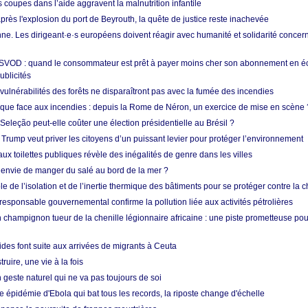
s coupes dans l’aide aggravent la malnutrition infantile
après l'explosion du port de Beyrouth, la quête de justice reste inachevée
e. Les dirigeant·e·s européens doivent réagir avec humanité et solidarité concerna
 SVOD : quand le consommateur est prêt à payer moins cher son abonnement en 
ublicités
vulnérabilités des forêts ne disparaîtront pas avec la fumée des incendies
tique face aux incendies : depuis la Rome de Néron, un exercice de mise en scène 
 Seleção peut-elle coûter une élection présidentielle au Brésil ?
 Trump veut priver les citoyens d’un puissant levier pour protéger l’environnement
ux toilettes publiques révèle des inégalités de genre dans les villes
 envie de manger du salé au bord de la mer ?
ôle de l’isolation et de l’inertie thermique des bâtiments pour se protéger contre la 
esponsable gouvernemental confirme la pollution liée aux activités pétrolières
 champignon tueur de la chenille légionnaire africaine : une piste prometteuse pou
des font suite aux arrivées de migrants à Ceuta
ruire, une vie à la fois
n geste naturel qui ne va pas toujours de soi
 épidémie d'Ebola qui bat tous les records, la riposte change d'échelle