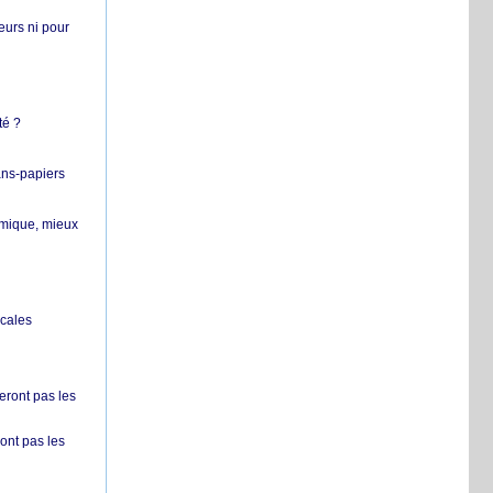
teurs ni pour
té ?
ans-papiers
ermique, mieux
ocales
ront pas les
nt pas les