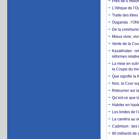
Près de 6 milli
L’Afrique de l’
Traite des êtres
Ouganda : l’ONU
De la communica
Mieux vivre, viv
Vente de la Coup
Kazakhstan : rel
réformes relativ
La mise en scène
la Coupe du m
Que signifie la 
Non, la Cour sup
Retourner sur la
Qu’est-ce que la
Habiter en haute
Les limites de l
La caméra au se
Cadmium : des l
80 milliards de 