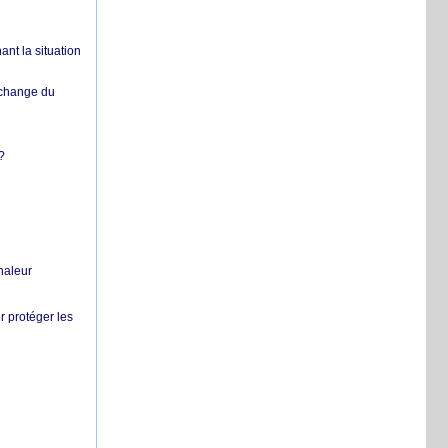
nt la situation
échange du
?
chaleur
r protéger les