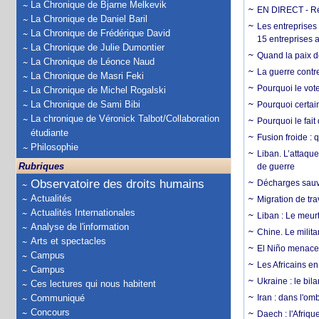
La Chronique de Bjarne Melkevik
EN DIRECT - Ré
La Chronique de Daniel Baril
Les entreprises
La Chronique de Frédérique David
15 entreprises 
La Chronique de Julie Dumontier
Quand la paix de
La Chronique de Léonce Naud
La guerre contr
La Chronique de Masri Feki
Pourquoi le vot
La Chronique de Michel Rogalski
La Chronique de Sami Bibi
Pourquoi certain
La chronique de Véronick Talbot/Collaboration
Pourquoi le fait
étudiante
Fusion froide : 
Philosophie
Liban. L’attaque
Rubriques
de guerre
Observatoire des droits humains
Décharges sauva
Actualités
Migration de tra
Actualités Internationales
Liban : Le meurt
Analyse de l'information
Chine. Le milita
Arts et spectacles
El Niño menace 
Campus
Les Africains en
Campus
Ukraine : le bila
Ces lectures qui nous habitent
Communiqué
Iran : dans l'om
Concours
Daech : l'Afriq