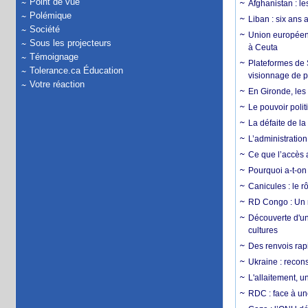
Point de vue
Afghanistan : le
Polémique
Liban : six ans 
Société
Union européenn
Sous les projecteurs
à Ceuta
Témoignage
Plateformes de
Tolerance.ca Éducation
visionnage de p
Votre réaction
En Gironde, les 
Le pouvoir poli
La défaite de la
L’administration
Ce que l’accès a
Pourquoi a-t-on
Canicules : le r
RD Congo : Un r
Découverte d'un
cultures
Des renvois rapi
Ukraine : reconst
L'allaitement, u
RDC : face à une