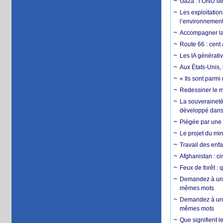
Gaza : l’ONU dé
Les exploitation
l’environnemen
Accompagner la f
Route 66 : cent 
Les IA générativ
Aux États-Unis, 
« Ils sont parm
Redessiner le m
La souveraineté 
développé dans 
Piégée par une 
Le projet du min
Travail des enfa
Afghanistan : cin
Feux de forêt : 
Demandez à un 
mêmes mots
Demandez à un 
mêmes mots
Que signifient l