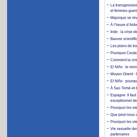
La transgression
et femmes guerr
Majorque se révo
À l’heure d’Airb
Inde : la crise 
Bavure scientif
Les plans de tra
Pourquoi Ceuta 
Comment la crise
El Niño : le mon
Moyen-Orient : 
El Niño : pourqu
À Sao Tomé-et-P
Espagne. Il faut
exceptionnel d
Pourquoi les vie
Que peut nous ap
Pourquoi les vie
Vie sexuelle des
partenaires