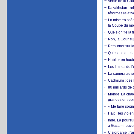
Vente de la Coup
Kazakhstan : rel
réformes relativ
La mise en scène
la Coupe du m
Que signifie la 
Non, la Cour sup
Retourner sur la
Qu’est-ce que la
Habiter en haute
Les limites de l
La caméra au se
Cadmium : des l
80 milliards de 
Monde. La chale
grandes entrepri
« Me faire soig
Haïti : les viol
Inde. La poursui
à Gaza – nouve
Cisjordanie : l'