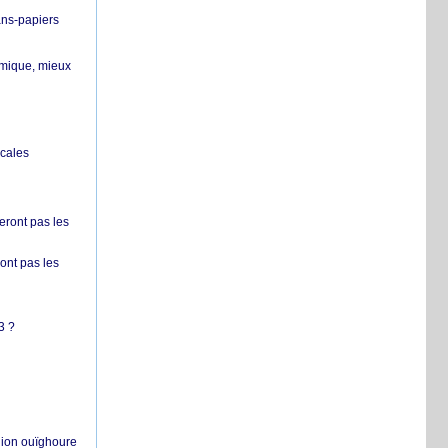
ans-papiers
ermique, mieux
ocales
ront pas les
nt pas les
3 ?
égion ouïghoure