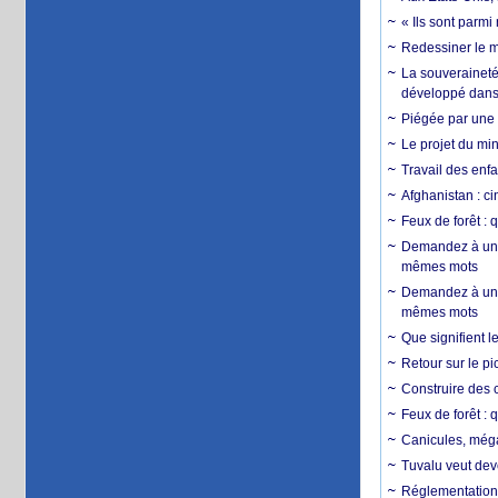
« Ils sont parm
Redessiner le m
La souveraineté 
développé dans 
Piégée par une 
Le projet du min
Travail des enfa
Afghanistan : cin
Feux de forêt : 
Demandez à un 
mêmes mots
Demandez à un 
mêmes mots
Que signifient l
Retour sur le p
Construire des c
Feux de forêt : 
Canicules, mégaf
Tuvalu veut dev
Réglementation c