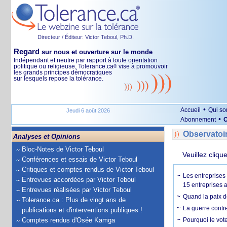
Directeur / Éditeur: Victor Teboul, Ph.D.
Regard
sur nous et ouverture sur le monde
Indépendant et neutre par rapport à toute orientation
politique ou religieuse, Tolerance.ca
vise à promouvoir
®
les grands principes démocratiques
sur lesquels repose la tolérance.
•
Accueil
Qui s
Jeudi 6 août 2026
•
Abonnement
O
Observatoi
Analyses et Opinions
Bloc-Notes de Victor Teboul
Veuillez cliqu
Conférences et essais de Victor Teboul
Critiques et comptes rendus de Victor Teboul
Les entreprises
Entrevues accordées par Victor Teboul
15 entreprises 
Entrevues réalisées par Victor Teboul
Quand la paix de
Tolerance.ca : Plus de vingt ans de
La guerre contr
publications et d'interventions publiques !
Comptes rendus d'Osée Kamga
Pourquoi le vot