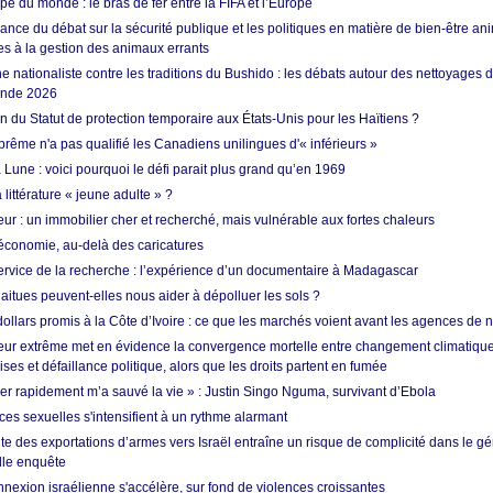
e du monde : le bras de fer entre la FIFA et l’Europe
ance du débat sur la sécurité publique et les politiques en matière de bien-être ani
es à la gestion des animaux errants
 nationaliste contre les traditions du Bushido : les débats autour des nettoyages
onde 2026
fin du Statut de protection temporaire aux États-Unis pour les Haïtiens ?
rême n'a pas qualifié les Canadiens unilingues d'« inférieurs »
 Lune : voici pourquoi le défi parait plus grand qu’en 1969
 littérature « jeune adulte » ?
ur : un immobilier cher et recherché, mais vulnérable aux fortes chaleurs
’économie, au-delà des caricatures
rvice de la recherche : l’expérience d’un documentaire à Madagascar
aitues peuvent-elles nous aider à dépolluer les sols ?
dollars promis à la Côte d’Ivoire : ce que les marchés voient avant les agences de n
ur extrême met en évidence la convergence mortelle entre changement climatique,
ses et défaillance politique, alors que les droits partent en fumée
ner rapidement m’a sauvé la vie » : Justin Singo Nguma, survivant d’Ebola
ences sexuelles s'intensifient à un rythme alarmant
te des exportations d’armes vers Israël entraîne un risque de complicité dans le g
lle enquête
annexion israélienne s'accélère, sur fond de violences croissantes