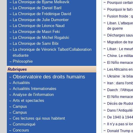
La Chronique de Bjarne Melkevik
Pourquoi certain
La Chronique de Daniel Baril
Pourquoi le fait
La Chronique de Frédérique David
Fusion froide : 
La Chronique de Julie Dumontier
Liban. L’attaque
La Chronique de Léonce Naud
de guerre
La Chronique de Masri Feki
Décharges sauva
La Chronique de Michel Rogalski
Migration de tra
La Chronique de Sami Bibi
Liban : Le meurt
La chronique de Véronick Talbot/Collaboration
étudiante
Chine. Le milita
Philosophie
El Niño menace 
Rubriques
Les Africains en
Observatoire des droits humains
Ukraine : le bila
Actualités
Iran : dans l'om
Actualités Internationales
Daech : l'Afriq
Analyse de l'information
El Niño menace d
Arts et spectacles
Décès de Rudolp
Campus
Dans l’Antiquité
Campus
De 1940 à 1944,
Ces lectures qui nous habitent
Communiqué
Il n’y a pas si 
Concours
Donald Trump ou