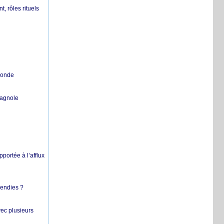
, rôles rituels
 monde
pagnole
pportée à l’afflux
cendies ?
vec plusieurs