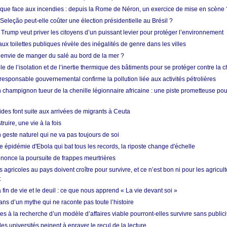
tique face aux incendies : depuis la Rome de Néron, un exercice de mise en scène 
 Seleção peut-elle coûter une élection présidentielle au Brésil ?
 Trump veut priver les citoyens d’un puissant levier pour protéger l’environnement
ux toilettes publiques révèle des inégalités de genre dans les villes
 envie de manger du salé au bord de la mer ?
ôle de l’isolation et de l’inertie thermique des bâtiments pour se protéger contre la 
esponsable gouvernemental confirme la pollution liée aux activités pétrolières
 champignon tueur de la chenille légionnaire africaine : une piste prometteuse pou
des font suite aux arrivées de migrants à Ceuta
ruire, une vie à la fois
n geste naturel qui ne va pas toujours de soi
 épidémie d'Ebola qui bat tous les records, la riposte change d'échelle
nonce la poursuite de frappes meurtrières
s agricoles au pays doivent croître pour survivre, et ce n’est bon ni pour les agricul
t
in de vie et le deuil : ce que nous apprend « La vie devant soi »
ans d’un mythe qui ne raconte pas toute l’histoire
es à la recherche d’un modèle d’affaires viable pourront-elles survivre sans publici
les universités peinent à enrayer le recul de la lecture