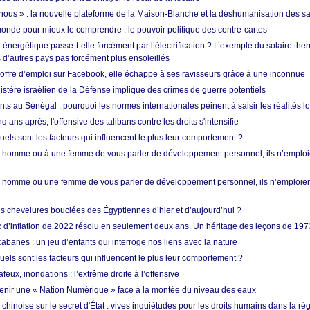
i nous » : la nouvelle plateforme de la Maison-Blanche et la déshumanisation des s
onde pour mieux le comprendre : le pouvoir politique des contre-cartes
énergétique passe-t-elle forcément par l’électrification ? L’exemple du solaire th
d’autres pays pas forcément plus ensoleillés
offre d’emploi sur Facebook, elle échappe à ses ravisseurs grâce à une inconnue
istère israélien de la Défense implique des crimes de guerre potentiels
nts au Sénégal : pourquoi les normes internationales peinent à saisir les réalités l
q ans après, l'offensive des talibans contre les droits s'intensifie
quels sont les facteurs qui influencent le plus leur comportement ?
homme ou à une femme de vous parler de développement personnel, ils n’emploie
homme ou une femme de vous parler de développement personnel, ils n’emploiero
es chevelures bouclées des Égyptiennes d’hier et d’aujourd’hui ?
ic d’inflation de 2022 résolu en seulement deux ans. Un héritage des leçons de 197
abanes : un jeu d’enfants qui interroge nos liens avec la nature
quels sont les facteurs qui influencent le plus leur comportement ?
eux, inondations : l’extrême droite à l’offensive
enir une « Nation Numérique » face à la montée du niveau des eaux
hinoise sur le secret d'État : vives inquiétudes pour les droits humains dans la r