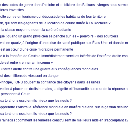
 des codes de genre dans l'histoire et le folklore des Balkans : vierges sous serment
ières travesties
lte contre un tourisme qui dépossède les habitants de leur territoire
nb, qui sont les gagnants de la location de courte durée à La Rochelle ?
de la classe moyenne nourrit la colère étudiante
ique : quand un grand physicien se penche sur les « pouvoirs » des sourciers
vail en quartz, à l’origine d’une crise de santé publique aux États-Unis et dans le
est au cœur d’une crise migratoire permanente
 à la frontière de Ceuta a immédiatement servi les intérêts de l’extrême droite es
de est entré « en terrain inconnu »
Guterres alerte contre une guerre aux conséquences mondiales
oi des millions de vies sont en danger
rincipe, l’ONU soutient la confiance des citoyens dans les urnes
 veiller à placer les droits humains, la dignité et l’humanité au cœur de la réponse a
e personnes à Ceuta
ux torchons essuient-ils mieux que les neufs ?
prendre l’Australie, référence mondiale en matière d’alerte, sur la gestion des in
ux torchons essuient-ils mieux que les neufs ?
 rainettes : comment les femelles construisent de meilleurs nids en s'accouplant a