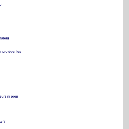
?
chaleur
r protéger les
teurs ni pour
té ?