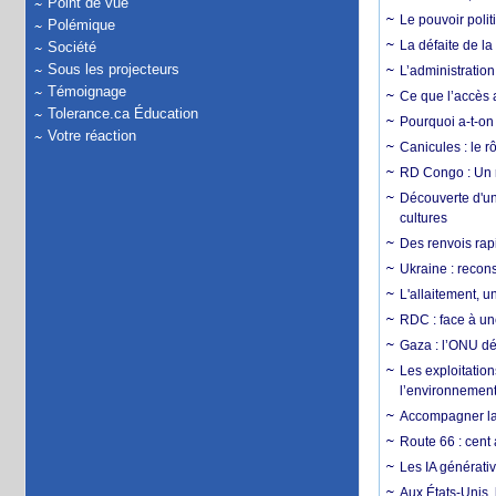
Point de vue
Le pouvoir poli
Polémique
La défaite de la
Société
Sous les projecteurs
L’administration
Témoignage
Ce que l’accès a
Tolerance.ca Éducation
Pourquoi a-t-on
Votre réaction
Canicules : le r
RD Congo : Un r
Découverte d'un
cultures
Des renvois rapi
Ukraine : reconst
L'allaitement, u
RDC : face à une
Gaza : l’ONU dé
Les exploitation
l’environnemen
Accompagner la f
Route 66 : cent 
Les IA générativ
Aux États-Unis, 