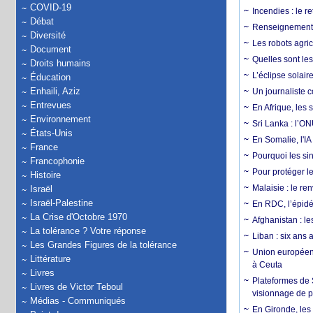
COVID-19
Incendies : le r
Débat
Renseignement :
Diversité
Les robots agri
Document
Quelles sont les 
Droits humains
L’éclipse solai
Éducation
Enhaili, Aziz
Un journaliste 
Entrevues
En Afrique, les 
Environnement
Sri Lanka : l’ON
États-Unis
En Somalie, l'IA 
France
Pourquoi les si
Francophonie
Pour protéger le
Histoire
Malaisie : le r
Israël
Israël-Palestine
En RDC, l’épidé
La Crise d'Octobre 1970
Afghanistan : le
La tolérance ? Votre réponse
Liban : six ans 
Les Grandes Figures de la tolérance
Union européenn
Littérature
à Ceuta
Livres
Plateformes de
Livres de Victor Teboul
visionnage de p
Médias - Communiqués
En Gironde, les 