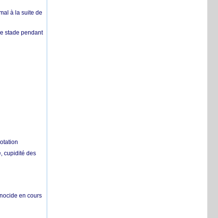
mal à la suite de
 de stade pendant
otation
 cupidité des
énocide en cours