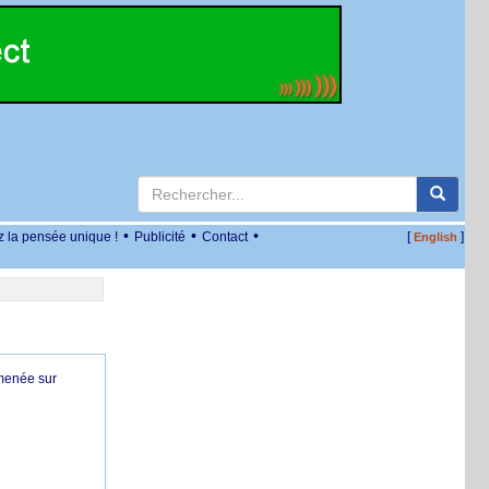
•
•
•
z la pensée unique !
Publicité
Contact
[
]
English
 menée sur