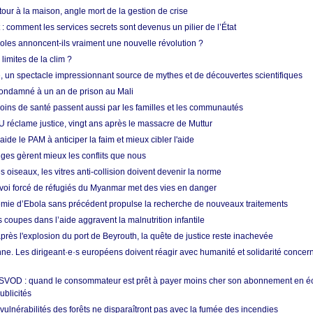
etour à la maison, angle mort de la gestion de crise
 comment les services secrets sont devenus un pilier de l’État
coles annoncent-ils vraiment une nouvelle révolution ?
limites de la clim ?
re, un spectacle impressionnant source de mythes et de découvertes scientifiques
condamné à un an de prison au Mali
soins de santé passent aussi par les familles et les communautés
U réclame justice, vingt ans après le massacre de Muttur
aide le PAM à anticiper la faim et mieux cibler l'aide
nges gèrent mieux les conflits que nous
s oiseaux, les vitres anti-collision doivent devenir la norme
envoi forcé de réfugiés du Myanmar met des vies en danger
mie d’Ebola sans précédent propulse la recherche de nouveaux traitements
s coupes dans l’aide aggravent la malnutrition infantile
après l'explosion du port de Beyrouth, la quête de justice reste inachevée
e. Les dirigeant·e·s européens doivent réagir avec humanité et solidarité concerna
 SVOD : quand le consommateur est prêt à payer moins cher son abonnement en 
ublicités
vulnérabilités des forêts ne disparaîtront pas avec la fumée des incendies