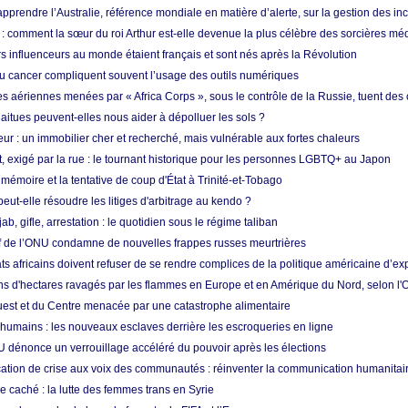
prendre l’Australie, référence mondiale en matière d’alerte, sur la gestion des in
: comment la sœur du roi Arthur est-elle devenue la plus célèbre des sorcières mé
s influenceurs au monde étaient français et sont nés après la Révolution
u cancer compliquent souvent l’usage des outils numériques
es aériennes menées par « Africa Corps », sous le contrôle de la Russie, tuent des c
aitues peuvent-elles nous aider à dépolluer les sols ?
ur : un immobilier cher et recherché, mais vulnérable aux fortes chaleurs
t, exigé par la rue : le tournant historique pour les personnes LGBTQ+ au Japon
 mémoire et la tentative de coup d'État à Trinité-et-Tobago
eut-elle résoudre les litiges d'arbitrage au kendo ?
ab, gifle, arrestation : le quotidien sous le régime taliban
ef de l’ONU condamne de nouvelles frappes russes meurtrières
ts africains doivent refuser de se rendre complices de la politique américaine d’ex
ons d'hectares ravagés par les flammes en Europe et en Amérique du Nord, selon l
Ouest et du Centre menacée par une catastrophe alimentaire
 humains : les nouveaux esclaves derrière les escroqueries en ligne
 dénonce un verrouillage accéléré du pouvoir après les élections
tion de crise aux voix des communautés : réinventer la communication humanitai
re caché : la lutte des femmes trans en Syrie