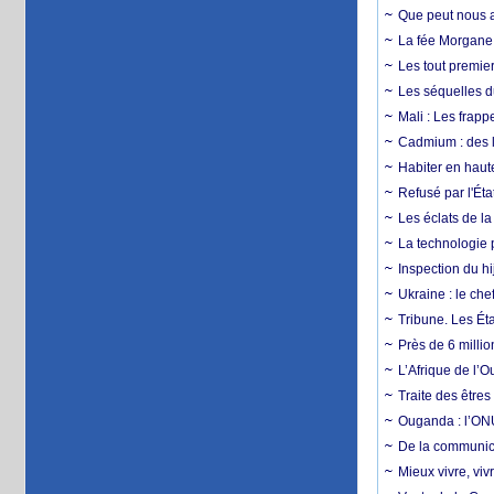
Que peut nous ap
La fée Morgane 
Les tout premier
Les séquelles d
Mali : Les frapp
Cadmium : des l
Habiter en haute
Refusé par l'Éta
Les éclats de la
La technologie p
Inspection du hij
Ukraine : le ch
Tribune. Les Éta
Près de 6 milli
L’Afrique de l’
Traite des êtres
Ouganda : l’ONU
De la communica
Mieux vivre, viv