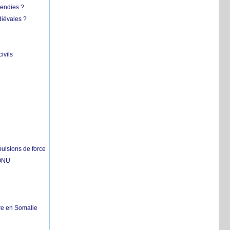
cendies ?
diévales ?
ivils
pulsions de force
'ONU
re en Somalie