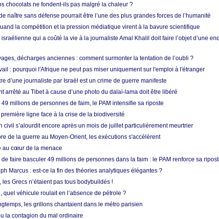
s chocolats ne fondent-ils pas malgré la chaleur ?
 de naître sans défense pourrait être l’une des plus grandes forces de l’humanité
quand la compétition et la pression médiatique virent à la bavure scientifique
 israélienne qui a coûté la vie à la journaliste Amal Khalil doit faire l’objet d’une e
ges, décharges anciennes : comment surmonter la tentation de l’oubli ?
vail : pourquoi l'Afrique ne peut pas miser uniquement sur l'emploi à l'étranger
re d’une journaliste par Israël est un crime de guerre manifeste
nt arrêté au Tibet à cause d’une photo du dalaï-lama doit être libéré
49 millions de personnes de faim, le PAM intensifie sa riposte
 première ligne face à la crise de la biodiversité
n civil s’alourdit encore après un mois de juillet particulièrement meurtrier
bre de la guerre au Moyen-Orient, les exécutions s'accélèrent
ue au cœur de la menace
e faire basculer 49 millions de personnes dans la faim : le PAM renforce sa ripos
h Marcus : est-ce la fin des théories analytiques élégantes ?
, les Grecs n’étaient pas tous bodybuildés !
 quel véhicule roulait en l’absence de pétrole ?
longtemps, les grillons chantaient dans le métro parisien
 la contagion du mal ordinaire