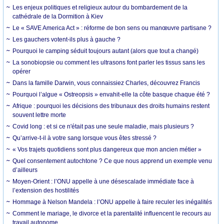
Les enjeux politiques et religieux autour du bombardement de la
cathédrale de la Dormition à Kiev
Le « SAVE America Act » : réforme de bon sens ou manœuvre partisane ?
Les gauchers votent-ils plus à gauche ?
Pourquoi le camping séduit toujours autant (alors que tout a changé)
La sonobiopsie ou comment les ultrasons font parler les tissus sans les
opérer
Dans la famille Darwin, vous connaissiez Charles, découvrez Francis
Pourquoi l’algue « Ostreopsis » envahit-elle la côte basque chaque été ?
Afrique : pourquoi les décisions des tribunaux des droits humains restent
souvent lettre morte
Covid long : et si ce n'était pas une seule maladie, mais plusieurs ?
Qu’arrive-t-il à votre sang lorsque vous êtes stressé ?
« Vos trajets quotidiens sont plus dangereux que mon ancien métier »
Quel consentement autochtone ? Ce que nous apprend un exemple venu
d’ailleurs
Moyen-Orient : l’ONU appelle à une désescalade immédiate face à
l’extension des hostilités
Hommage à Nelson Mandela : l’ONU appelle à faire reculer les inégalités
Comment le mariage, le divorce et la parentalité influencent le recours au
travail autonome