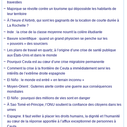
travesties
Majorque se révolte contre un tourisme qui dépossède les habitants de
leur territoire
À l’heure d’Airbnb, qui sont les gagnants de la location de courte durée à
La Rochelle ?
Inde : la crise de la classe moyenne nourrit la colère étudiante
Bavure scientifique : quand un grand physicien se penche sur les
« pouvoirs » des sourciers
Les plans de travail en quartz, à l’origine d’une crise de santé publique
aux États-Unis et dans le monde
Pourquoi Ceuta est au cœur d’une crise migratoire permanente
Comment la crise à la frontière de Ceuta a immédiatement servi les
intérêts de l’extrême droite espagnole
El Niño : le monde est entré « en terrain inconnu »
Moyen-Orient : Guterres alerte contre une guerre aux conséquences
mondiales
El Niño : pourquoi des millions de vies sont en danger
À Sao Tomé-et-Principe, l’ONU soutient la confiance des citoyens dans les
urnes
Espagne. Il faut veiller à placer les droits humains, la dignité et l’humanité
au cœur de la réponse apportée à l’afflux exceptionnel de personnes à
Ceuta