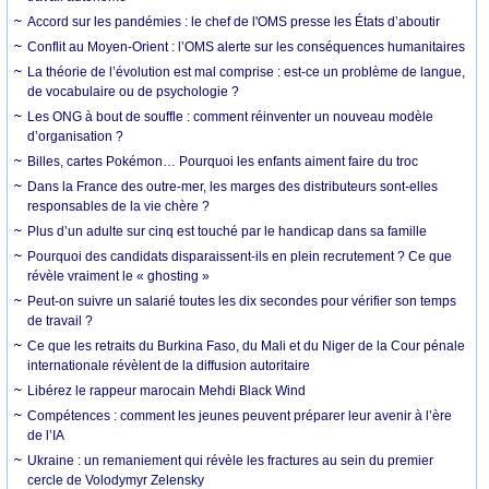
Accord sur les pandémies : le chef de l'OMS presse les États d’aboutir
Conflit au Moyen-Orient : l’OMS alerte sur les conséquences humanitaires
La théorie de l’évolution est mal comprise : est-ce un problème de langue,
de vocabulaire ou de psychologie ?
Les ONG à bout de souffle : comment réinventer un nouveau modèle
d’organisation ?
Billes, cartes Pokémon… Pourquoi les enfants aiment faire du troc
Dans la France des outre-mer, les marges des distributeurs sont-elles
responsables de la vie chère ?
Plus d’un adulte sur cinq est touché par le handicap dans sa famille
Pourquoi des candidats disparaissent-ils en plein recrutement ? Ce que
révèle vraiment le « ghosting »
Peut-on suivre un salarié toutes les dix secondes pour vérifier son temps
de travail ?
Ce que les retraits du Burkina Faso, du Mali et du Niger de la Cour pénale
internationale révèlent de la diffusion autoritaire
Libérez le rappeur marocain Mehdi Black Wind
Compétences : comment les jeunes peuvent préparer leur avenir à l’ère
de l’IA
Ukraine : un remaniement qui révèle les fractures au sein du premier
cercle de Volodymyr Zelensky