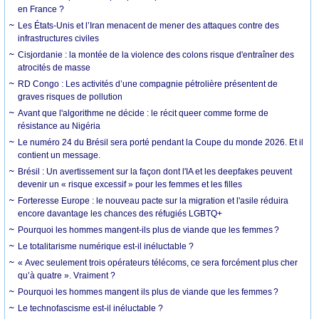
en France ?
Les États-Unis et l’Iran menacent de mener des attaques contre des
infrastructures civiles
Cisjordanie : la montée de la violence des colons risque d'entraîner des
atrocités de masse
RD Congo : Les activités d’une compagnie pétrolière présentent de
graves risques de pollution
Avant que l'algorithme ne décide : le récit queer comme forme de
résistance au Nigéria
Le numéro 24 du Brésil sera porté pendant la Coupe du monde 2026. Et il
contient un message.
Brésil : Un avertissement sur la façon dont l'IA et les deepfakes peuvent
devenir un « risque excessif » pour les femmes et les filles
Forteresse Europe : le nouveau pacte sur la migration et l'asile réduira
encore davantage les chances des réfugiés LGBTQ+
Pourquoi les hommes mangent-ils plus de viande que les femmes ?
Le totalitarisme numérique est-il inéluctable ?
« Avec seulement trois opérateurs télécoms, ce sera forcément plus cher
qu’à quatre ». Vraiment ?
Pourquoi les hommes mangent ils plus de viande que les femmes ?
Le technofascisme est-il inéluctable ?