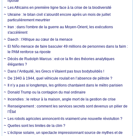
riposte
Les Africains en première ligne face à la crise de la biodiversité
Ukraine : le bilan civil s’alourdit encore après un mois de juillet
particulièrement meurtrier
Iran : dans l'ombre de la guerre au Moyen-Orient, les exécutions
s'accélèrent
Daech : l'Afrique au cœur de la menace
El Niño menace de faire basculer 49 millions de personnes dans la faim :
le PAM renforce sa riposte
Décès de Rudolph Marcus : est-ce la fin des théories analytiques
élégantes ?
Dans l’Antiquité, les Grecs n’étaient pas tous bodybuildés !
De 1940 à 1944, quel véhicule roulait en l’absence de pétrole ?
Il n’y a pas si longtemps, les grillons chantaient dans le métro parisien
Donald Trump ou la contagion du mal ordinaire
Incendies : le retour à la maison, angle mort de la gestion de crise
Renseignement : comment les services secrets sont devenus un pilier de
l’État
Les robots agricoles annoncent-ils vraiment une nouvelle révolution ?
Quelles sont les limites de la clim ?
L’éclipse solaire, un spectacle impressionnant source de mythes et de