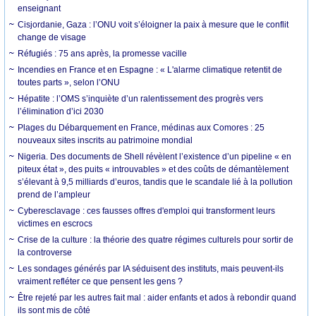
enseignant
Cisjordanie, Gaza : l’ONU voit s’éloigner la paix à mesure que le conflit
change de visage
Réfugiés : 75 ans après, la promesse vacille
Incendies en France et en Espagne : « L'alarme climatique retentit de
toutes parts », selon l’ONU
Hépatite : l’OMS s’inquiète d’un ralentissement des progrès vers
l’élimination d’ici 2030
Plages du Débarquement en France, médinas aux Comores : 25
nouveaux sites inscrits au patrimoine mondial
Nigeria. Des documents de Shell révèlent l’existence d’un pipeline « en
piteux état », des puits « introuvables » et des coûts de démantèlement
s’élevant à 9,5 milliards d’euros, tandis que le scandale lié à la pollution
prend de l’ampleur
Cyberesclavage : ces fausses offres d'emploi qui transforment leurs
victimes en escrocs
Crise de la culture : la théorie des quatre régimes culturels pour sortir de
la controverse
Les sondages générés par IA séduisent des instituts, mais peuvent-ils
vraiment refléter ce que pensent les gens ?
Être rejeté par les autres fait mal : aider enfants et ados à rebondir quand
ils sont mis de côté