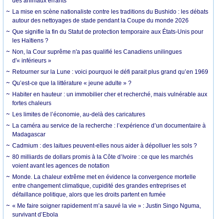
des animaux errants
La mise en scène nationaliste contre les traditions du Bushido : les débats
autour des nettoyages de stade pendant la Coupe du monde 2026
Que signifie la fin du Statut de protection temporaire aux États-Unis pour
les Haïtiens ?
Non, la Cour suprême n'a pas qualifié les Canadiens unilingues
d'« inférieurs »
Retourner sur la Lune : voici pourquoi le défi parait plus grand qu’en 1969
Qu’est-ce que la littérature « jeune adulte » ?
Habiter en hauteur : un immobilier cher et recherché, mais vulnérable aux
fortes chaleurs
Les limites de l’économie, au-delà des caricatures
La caméra au service de la recherche : l’expérience d’un documentaire à
Madagascar
Cadmium : des laitues peuvent-elles nous aider à dépolluer les sols ?
80 milliards de dollars promis à la Côte d’Ivoire : ce que les marchés
voient avant les agences de notation
Monde. La chaleur extrême met en évidence la convergence mortelle
entre changement climatique, cupidité des grandes entreprises et
défaillance politique, alors que les droits partent en fumée
« Me faire soigner rapidement m’a sauvé la vie » : Justin Singo Nguma,
survivant d’Ebola