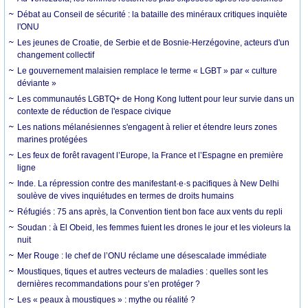
Débat au Conseil de sécurité : la bataille des minéraux critiques inquiète
l'ONU
Les jeunes de Croatie, de Serbie et de Bosnie-Herzégovine, acteurs d'un
changement collectif
Le gouvernement malaisien remplace le terme « LGBT » par « culture
déviante »
Les communautés LGBTQ+ de Hong Kong luttent pour leur survie dans un
contexte de réduction de l'espace civique
Les nations mélanésiennes s'engagent à relier et étendre leurs zones
marines protégées
Les feux de forêt ravagent l’Europe, la France et l’Espagne en première
ligne
Inde. La répression contre des manifestant·e·s pacifiques à New Delhi
soulève de vives inquiétudes en termes de droits humains
Réfugiés : 75 ans après, la Convention tient bon face aux vents du repli
Soudan : à El Obeid, les femmes fuient les drones le jour et les violeurs la
nuit
Mer Rouge : le chef de l’ONU réclame une désescalade immédiate
Moustiques, tiques et autres vecteurs de maladies : quelles sont les
dernières recommandations pour s’en protéger ?
Les « peaux à moustiques » : mythe ou réalité ?