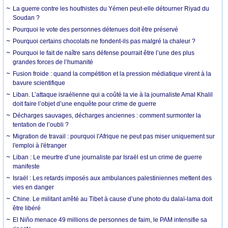
La guerre contre les houthistes du Yémen peut-elle détourner Riyad du
Soudan ?
Pourquoi le vote des personnes détenues doit être préservé
Pourquoi certains chocolats ne fondent-ils pas malgré la chaleur ?
Pourquoi le fait de naître sans défense pourrait être l’une des plus
grandes forces de l’humanité
Fusion froide : quand la compétition et la pression médiatique virent à la
bavure scientifique
Liban. L’attaque israélienne qui a coûté la vie à la journaliste Amal Khalil
doit faire l’objet d’une enquête pour crime de guerre
Décharges sauvages, décharges anciennes : comment surmonter la
tentation de l’oubli ?
Migration de travail : pourquoi l'Afrique ne peut pas miser uniquement sur
l'emploi à l'étranger
Liban : Le meurtre d’une journaliste par Israël est un crime de guerre
manifeste
Israël : Les retards imposés aux ambulances palestiniennes mettent des
vies en danger
Chine. Le militant arrêté au Tibet à cause d’une photo du dalaï-lama doit
être libéré
El Niño menace 49 millions de personnes de faim, le PAM intensifie sa