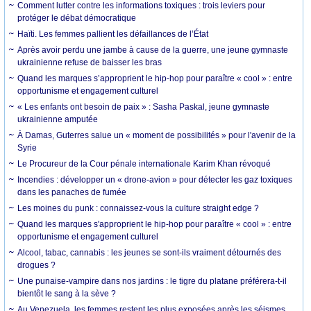
Comment lutter contre les informations toxiques : trois leviers pour
protéger le débat démocratique
Haïti. Les femmes pallient les défaillances de l’État
Après avoir perdu une jambe à cause de la guerre, une jeune gymnaste
ukrainienne refuse de baisser les bras
Quand les marques s’approprient le hip-hop pour paraître « cool » : entre
opportunisme et engagement culturel
« Les enfants ont besoin de paix » : Sasha Paskal, jeune gymnaste
ukrainienne amputée
À Damas, Guterres salue un « moment de possibilités » pour l'avenir de la
Syrie
Le Procureur de la Cour pénale internationale Karim Khan révoqué
Incendies : développer un « drone-avion » pour détecter les gaz toxiques
dans les panaches de fumée
Les moines du punk : connaissez-vous la culture straight edge ?
Quand les marques s'approprient le hip-hop pour paraître « cool » : entre
opportunisme et engagement culturel
Alcool, tabac, cannabis : les jeunes se sont-ils vraiment détournés des
drogues ?
Une punaise-vampire dans nos jardins : le tigre du platane préférera-t-il
bientôt le sang à la sève ?
Au Venezuela, les femmes restent les plus exposées après les séismes