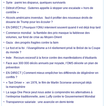
Syrie : parmi les disparus, quelques survivants
Détroit d'Ormuz : Guterres appelle à stopper une escalade « hors de
contrôle »
Alcools américains invendus : faut-il profiter des nouveaux droits de
douane de Trump pour les écouler ?
EN DIRECT | Pourquoi l’ONU intervient souvent quand il est déjà trop tard
Commerce mondial : la flambée des prix masque la faiblesse des
volumes, sur fond de crise au Moyen-Orient
Gaza : des progrès fragiles contre la faim
Le foot et la foi : l’évangélisme a-t-il réellement privé le Brésil de la Coupe
du monde ?
Inde : Recours excessif à la force contre des manifestations d’étudiants
Face aux 300 000 décès annuels par noyade, l’OMS dévoile un plan de
prévention
EN DIRECT | Comment mieux empêcher les différends de dégénérer en
conflits ?
« Taxi Driver » : en 1976, le film de Martin Scorsese annonçait déjà
la manosphère
La saga One Piece peut nous aider à comprendre les alternatives à
l’entreprise traditionnelle, avec Luffy contre le Gouvernement Mondial
Transparence salariale : une avancée en demi-teinte