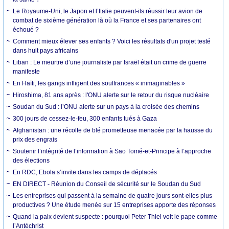
Le Royaume-Uni, le Japon et l’Italie peuvent-ils réussir leur avion de
combat de sixième génération là où la France et ses partenaires ont
échoué ?
Comment mieux élever ses enfants ? Voici les résultats d'un projet testé
dans huit pays africains
Liban : Le meurtre d’une journaliste par Israël était un crime de guerre
manifeste
En Haïti, les gangs infligent des souffrances « inimaginables »
Hiroshima, 81 ans après : l'ONU alerte sur le retour du risque nucléaire
Soudan du Sud : l’ONU alerte sur un pays à la croisée des chemins
300 jours de cessez-le-feu, 300 enfants tués à Gaza
Afghanistan : une récolte de blé prometteuse menacée par la hausse du
prix des engrais
Soutenir l’intégrité de l’information à Sao Tomé-et-Principe à l’approche
des élections
En RDC, Ebola s’invite dans les camps de déplacés
EN DIRECT - Réunion du Conseil de sécurité sur le Soudan du Sud
Les entreprises qui passent à la semaine de quatre jours sont-elles plus
productives ? Une étude menée sur 15 entreprises apporte des réponses
Quand la paix devient suspecte : pourquoi Peter Thiel voit le pape comme
l’Antéchrist