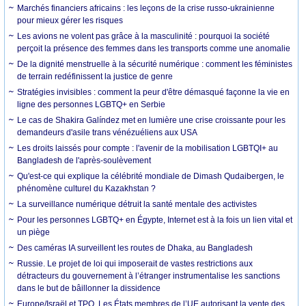
Marchés financiers africains : les leçons de la crise russo-ukrainienne
pour mieux gérer les risques
Les avions ne volent pas grâce à la masculinité : pourquoi la société
perçoit la présence des femmes dans les transports comme une anomalie
De la dignité menstruelle à la sécurité numérique : comment les féministes
de terrain redéfinissent la justice de genre
Stratégies invisibles : comment la peur d'être démasqué façonne la vie en
ligne des personnes LGBTQ+ en Serbie
Le cas de Shakira Galíndez met en lumière une crise croissante pour les
demandeurs d'asile trans vénézuéliens aux USA
Les droits laissés pour compte : l'avenir de la mobilisation LGBTQI+ au
Bangladesh de l'après-soulèvement
Qu'est-ce qui explique la célébrité mondiale de Dimash Qudaibergen, le
phénomène culturel du Kazakhstan ?
La surveillance numérique détruit la santé mentale des activistes
Pour les personnes LGBTQ+ en Égypte, Internet est à la fois un lien vital et
un piège
Des caméras IA surveillent les routes de Dhaka, au Bangladesh
Russie. Le projet de loi qui imposerait de vastes restrictions aux
détracteurs du gouvernement à l’étranger instrumentalise les sanctions
dans le but de bâillonner la dissidence
Europe/Israël et TPO. Les États membres de l’UE autorisant la vente des