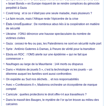
« Israel Bonds » en Europe risquent de se rendre complices du génocide
perpétré à Gaza
Covid long : et si ce n’était pas une seule maladie, mais plusieurs ?
La faim recule, mais l’Afrique reste l’épicentre de la crise
États-Unis/Équateur : De nombreux abus liés à la coopération en matière
de sécurité
Ukraine : l’ONU dénonce une hausse spectaculaire du nombre de
victimes civiles
Gaza : cessez-le-feu ou pas, les Palestiniens ne sont en sécurité nulle part
Syrie : António Guterres à Damas, à l'heure de vérité pour la transition
Ebola en RDC : l’OMS alerte sur une épidémie « qui ne fait que
commencer »
Naufrages au large de la Mauritanie : 144 morts ou disparus
Dans « Histoire de jouets 5 », c’est la technologie vs les jouets – un
dilemme auquel les familles sont aussi confrontées
On expédie au Sud nos déchets… et nos responsabilités
Avec « Confessions II », Madonna orchestre un écosystème de marque
complet
Canicule : quelles protections le droit offre-t-il aux travailleurs ?
Dans le massif des Bauges, le mystère de l’or qu'on trouve au milieu des
calcaires