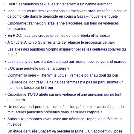
Haïti : les violences sexuelles s'intensifient à un rythme alarmant
Inde. La poursuite des exportations d’armes vers Israël entraîne un risque
de complicité dans le génocide en cours à Gaza – nouvelle enquête
Cisjordanie : l'annexion israélienne s'accélère, sur fond de violences
croissantes
En RDC, l’écart se creuse entre l’épidémie d’Ebola et la riposte
À Chypre, António Guterres tente de relancer le processus de paix
Les ailes des papillons Morpho inspireront-elles les centrales solaires du
futur ?
Les halophytes, ces plantes de plage qui résistent contre vents et marées
L’Ukraine peut-elle gagner la guerre ?
Comment la série « The White Lotus » remet le polar au goût du jour
Fusillade de Montréal : la haine des femmes n’a pas de parti, montre un
manifeste laissé par le tireur
Cisjordanie: l’ONU alerte sur une violence et une annexion qui ne font
qu’empirer
Un nouveau test permettrait une détection précoce du cancer à partir de
minuscules particules présentes dans les fluides corporels
Soins aux personnes vivant avec une démence : repenser le rôle de la
musique
Un étage de fusée SpaceX va percuter la Lune… Un accident qui pose