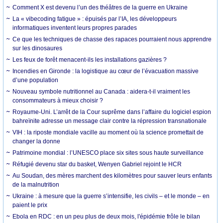
Comment X est devenu l’un des théâtres de la guerre en Ukraine
La « vibecoding fatigue » : épuisés par l’IA, les développeurs
informatiques inventent leurs propres parades
Ce que les techniques de chasse des rapaces pourraient nous apprendre
sur les dinosaures
Les feux de forêt menacent-ils les installations gazières ?
Incendies en Gironde : la logistique au cœur de l’évacuation massive
d’une population
Nouveau symbole nutritionnel au Canada : aidera-t-il vraiment les
consommateurs à mieux choisir ?
Royaume-Uni. L’arrêt de la Cour suprême dans l’affaire du logiciel espion
bahreïnite adresse un message clair contre la répression transnationale
VIH : la riposte mondiale vacille au moment où la science promettait de
changer la donne
Patrimoine mondial : l’UNESCO place six sites sous haute surveillance
Réfugié devenu star du basket, Wenyen Gabriel rejoint le HCR
Au Soudan, des mères marchent des kilomètres pour sauver leurs enfants
de la malnutrition
Ukraine : à mesure que la guerre s’intensifie, les civils – et le monde – en
paient le prix
Ebola en RDC : en un peu plus de deux mois, l'épidémie frôle le bilan