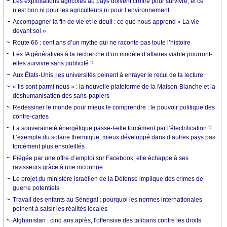
Les exploitations agricoles au pays doivent croître pour survivre, et ce
n’est bon ni pour les agriculteurs ni pour l’environnement
Accompagner la fin de vie et le deuil : ce que nous apprend « La vie
devant soi »
Route 66 : cent ans d’un mythe qui ne raconte pas toute l’histoire
Les IA génératives à la recherche d’un modèle d’affaires viable pourront-
elles survivre sans publicité ?
Aux États-Unis, les universités peinent à enrayer le recul de la lecture
« Ils sont parmi nous » : la nouvelle plateforme de la Maison-Blanche et la
déshumanisation des sans-papiers
Redessiner le monde pour mieux le comprendre : le pouvoir politique des
contre-cartes
La souveraineté énergétique passe-t-elle forcément par l’électrification ?
L’exemple du solaire thermique, mieux développé dans d’autres pays pas
forcément plus ensoleillés
Piégée par une offre d’emploi sur Facebook, elle échappe à ses
ravisseurs grâce à une inconnue
Le projet du ministère israélien de la Défense implique des crimes de
guerre potentiels
Travail des enfants au Sénégal : pourquoi les normes internationales
peinent à saisir les réalités locales
Afghanistan : cinq ans après, l'offensive des talibans contre les droits