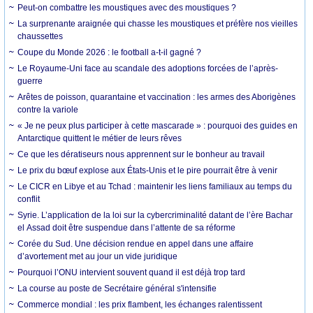
Peut-on combattre les moustiques avec des moustiques ?
La surprenante araignée qui chasse les moustiques et préfère nos vieilles
chaussettes
Coupe du Monde 2026 : le football a-t-il gagné ?
Le Royaume-Uni face au scandale des adoptions forcées de l’après-
guerre
Arêtes de poisson, quarantaine et vaccination : les armes des Aborigènes
contre la variole
« Je ne peux plus participer à cette mascarade » : pourquoi des guides en
Antarctique quittent le métier de leurs rêves
Ce que les dératiseurs nous apprennent sur le bonheur au travail
Le prix du bœuf explose aux États-Unis et le pire pourrait être à venir
Le CICR en Libye et au Tchad : maintenir les liens familiaux au temps du
conflit
Syrie. L’application de la loi sur la cybercriminalité datant de l’ère Bachar
el Assad doit être suspendue dans l’attente de sa réforme
Corée du Sud. Une décision rendue en appel dans une affaire
d’avortement met au jour un vide juridique
Pourquoi l’ONU intervient souvent quand il est déjà trop tard
La course au poste de Secrétaire général s'intensifie
Commerce mondial : les prix flambent, les échanges ralentissent