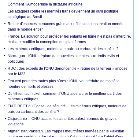
Comment l'IA modernise la dictature africaine
Les attaques contre les identités trans deviennent un outil politique
stratégique au Brésil
Retour d'espèces menacées grâce aux efforts de conservation menés
dans le monde entier
France. La solution pour protéger les enfants en ligne n’est pas d’interdire,
mais de modifier la conception des plateformes
Les minéraux critiques, moteurs de paix ou carburant des conflits ?
Nicaragua : l'ONU déplore de nouvelles atteintes aux droits civils et
politiques
RDC : des experts de l'ONU dénoncent le « règne de la terreur » imposé
par le M23
Feu vert pour des routes plus sûres : l'ONU veut réduire de moitié le
nombre de morts et blessés
Du lithium au nickel : comment l’ONU aide à tirer le meilleur parti des
minéraux critiques
EN DIRECT du Conseil de sécurité | Les minéraux critiques, moteurs de
paix ou carburant des conflits ?
Cisjordanie : l’ONU accuse les autorités palestiniennes de graves
violations
Afghanistan/Pakistan. Les frappes meurtrières menées par le Pakistan
contre un centre de désintoxication à Kaboul doivent faire l’objet d’une