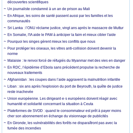
découvertes scientifiques
Un journaliste condamné à un an de prison au Mali
En Afrique, les soins de santé passent aussi par les familles et les
communautés
Sri Lanka : l’ONU réclame justice, vingt ans après le massacre de Muttur
En Somalie, l'IA aide le PAM à anticiper la faim et mieux cibler l'aide
Pourquoi les singes gèrent mieux les conflits que nous
Pour protéger les oiseaux, les vitres anti-collision doivent devenir la
norme
Malaisie : le renvoi forcé de réfugiés du Myanmar met des vies en danger
En RDC, l’épidémie d’Ebola sans précédent propulse la recherche de
nouveaux traitements
Afghanistan : les coupes dans l’aide aggravent la malnutrition infantile
Liban : six ans après l'explosion du port de Beyrouth, la quête de justice
reste inachevée
Union européenne. Les dirigeant·e·s européens doivent réagir avec
humanité et solidarité concernant la situation à Ceuta
Plateformes de SVOD : quand le consommateur est prêt à payer moins
cher son abonnement en échange du visionnage de publicités
En Gironde, les vulnérabilités des forêts ne disparaîtront pas avec la
fumée des incendies