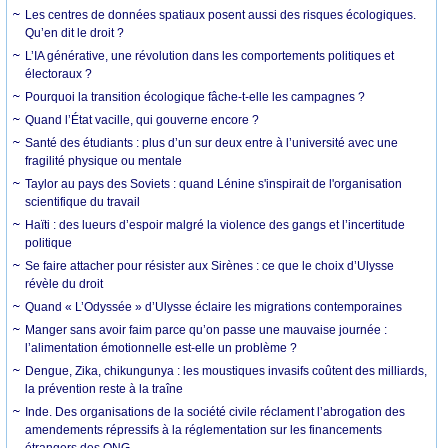
Les centres de données spatiaux posent aussi des risques écologiques.
Qu’en dit le droit ?
L’IA générative, une révolution dans les comportements politiques et
électoraux ?
Pourquoi la transition écologique fâche-t-elle les campagnes ?
Quand l’État vacille, qui gouverne encore ?
Santé des étudiants : plus d’un sur deux entre à l’université avec une
fragilité physique ou mentale
Taylor au pays des Soviets : quand Lénine s'inspirait de l'organisation
scientifique du travail
Haïti : des lueurs d’espoir malgré la violence des gangs et l’incertitude
politique
Se faire attacher pour résister aux Sirènes : ce que le choix d’Ulysse
révèle du droit
Quand « L’Odyssée » d’Ulysse éclaire les migrations contemporaines
Manger sans avoir faim parce qu’on passe une mauvaise journée :
l’alimentation émotionnelle est-elle un problème ?
Dengue, Zika, chikungunya : les moustiques invasifs coûtent des milliards,
la prévention reste à la traîne
Inde. Des organisations de la société civile réclament l’abrogation des
amendements répressifs à la réglementation sur les financements
étrangers des ONG