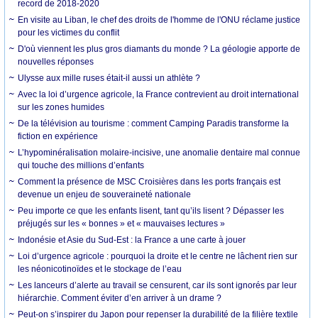
record de 2018-2020
En visite au Liban, le chef des droits de l'homme de l'ONU réclame justice
pour les victimes du conflit
D'où viennent les plus gros diamants du monde ? La géologie apporte de
nouvelles réponses
Ulysse aux mille ruses était-il aussi un athlète ?
Avec la loi d’urgence agricole, la France contrevient au droit international
sur les zones humides
De la télévision au tourisme : comment Camping Paradis transforme la
fiction en expérience
L’hypominéralisation molaire-incisive, une anomalie dentaire mal connue
qui touche des millions d’enfants
Comment la présence de MSC Croisières dans les ports français est
devenue un enjeu de souveraineté nationale
Peu importe ce que les enfants lisent, tant qu’ils lisent ? Dépasser les
préjugés sur les « bonnes » et « mauvaises lectures »
Indonésie et Asie du Sud-Est : la France a une carte à jouer
Loi d’urgence agricole : pourquoi la droite et le centre ne lâchent rien sur
les néonicotinoïdes et le stockage de l’eau
Les lanceurs d’alerte au travail se censurent, car ils sont ignorés par leur
hiérarchie. Comment éviter d’en arriver à un drame ?
Peut-on s’inspirer du Japon pour repenser la durabilité de la filière textile