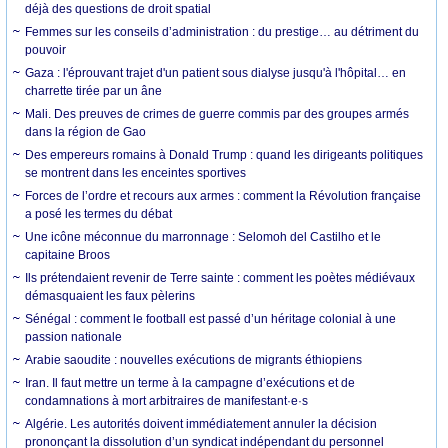
déjà des questions de droit spatial
Femmes sur les conseils d’administration : du prestige… au détriment du
pouvoir
Gaza : l'éprouvant trajet d'un patient sous dialyse jusqu'à l'hôpital… en
charrette tirée par un âne
Mali. Des preuves de crimes de guerre commis par des groupes armés
dans la région de Gao
Des empereurs romains à Donald Trump : quand les dirigeants politiques
se montrent dans les enceintes sportives
Forces de l’ordre et recours aux armes : comment la Révolution française
a posé les termes du débat
Une icône méconnue du marronnage : Selomoh del Castilho et le
capitaine Broos
Ils prétendaient revenir de Terre sainte : comment les poètes médiévaux
démasquaient les faux pèlerins
Sénégal : comment le football est passé d’un héritage colonial à une
passion nationale
Arabie saoudite : nouvelles exécutions de migrants éthiopiens
Iran. Il faut mettre un terme à la campagne d’exécutions et de
condamnations à mort arbitraires de manifestant·e·s
Algérie. Les autorités doivent immédiatement annuler la décision
prononçant la dissolution d’un syndicat indépendant du personnel