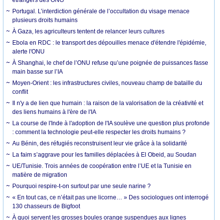
Portugal. L’interdiction générale de l’occultation du visage menace
plusieurs droits humains
À Gaza, les agriculteurs tentent de relancer leurs cultures
Ebola en RDC : le transport des dépouilles menace d'étendre l'épidémie,
alerte l'ONU
À Shanghai, le chef de l’ONU refuse qu’une poignée de puissances fasse
main basse sur l’IA
Moyen-Orient : les infrastructures civiles, nouveau champ de bataille du
conflit
Il n'y a de lien que humain : la raison de la valorisation de la créativité et
des liens humains à l'ère de l'IA
La course de l'Inde à l'adoption de l'IA soulève une question plus profonde
: comment la technologie peut-elle respecter les droits humains ?
Au Bénin, des réfugiés reconstruisent leur vie grâce à la solidarité
La faim s’aggrave pour les familles déplacées à El Obeid, au Soudan
UE/Tunisie. Trois années de coopération entre l’UE et la Tunisie en
matière de migration
Pourquoi respire-t-on surtout par une seule narine ?
« En tout cas, ce n’était pas une licorne… » Des sociologues ont interrogé
130 chasseurs de Bigfoot
À quoi servent les grosses boules orange suspendues aux lignes