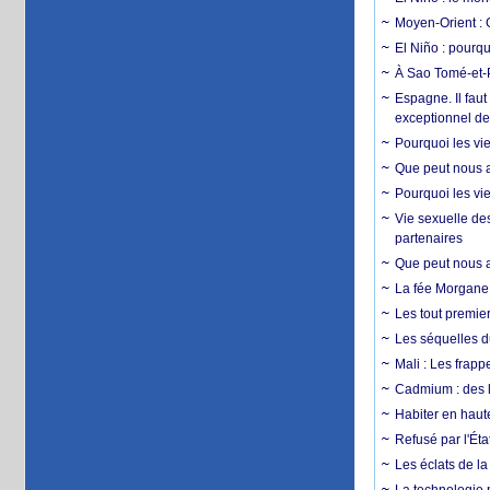
Moyen-Orient : 
El Niño : pourqu
À Sao Tomé-et-P
Espagne. Il faut
exceptionnel d
Pourquoi les vie
Que peut nous ap
Pourquoi les vie
Vie sexuelle des
partenaires
Que peut nous ap
La fée Morgane 
Les tout premier
Les séquelles d
Mali : Les frapp
Cadmium : des l
Habiter en haute
Refusé par l'Éta
Les éclats de la