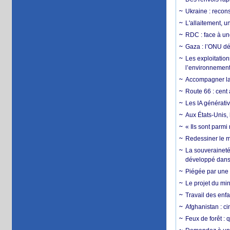
Ukraine : reconst
L'allaitement, u
RDC : face à une
Gaza : l’ONU dé
Les exploitation
l’environnemen
Accompagner la f
Route 66 : cent 
Les IA générativ
Aux États-Unis, 
« Ils sont parm
Redessiner le m
La souveraineté 
développé dans 
Piégée par une 
Le projet du min
Travail des enfa
Afghanistan : cin
Feux de forêt : 