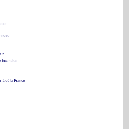
notre
 notre
s ?
x incendies
 là où la France