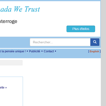
•
•
•
z la pensée unique !
Publicité
Contact
[
]
English
ette »