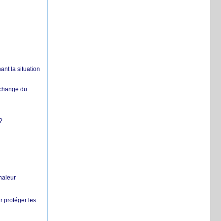
nt la situation
échange du
?
chaleur
r protéger les