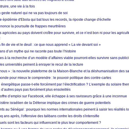
ruire, une vie à la fois
n geste naturel qui ne va pas toujours de soi
 épidémie d'Ebola qui bat tous les records, la riposte change d'échelle
nonce la poursuite de frappes meurtrières
s agricoles au pays doivent croître pour survivre, et ce n’est bon ni pour les agricul
t
in de vie et le deuil : ce que nous apprend « La vie devant soi »
ans d’un mythe qui ne raconte pas toute l’histoire
es à la recherche d’un modèle d’affaires viable pourront-elles survivre sans publici
les universités peinent à enrayer le recul de la lecture
i nous » : la nouvelle plateforme de la Maison-Blanche et la déshumanisation des s
onde pour mieux le comprendre : le pouvoir politique des contre-cartes
énergétique passe-t-elle forcément par l’électrification ? L’exemple du solaire th
d’autres pays pas forcément plus ensoleillés
offre d’emploi sur Facebook, elle échappe à ses ravisseurs grâce à une inconnue
istère israélien de la Défense implique des crimes de guerre potentiels
nts au Sénégal : pourquoi les normes internationales peinent à saisir les réalités l
q ans après, l'offensive des talibans contre les droits s'intensifie
quels sont les facteurs qui influencent le plus leur comportement ?