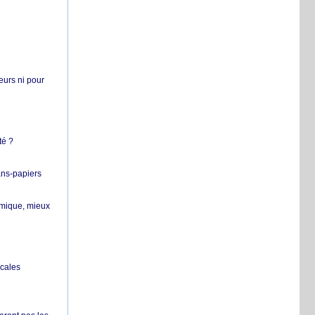
teurs ni pour
té ?
ans-papiers
ermique, mieux
ocales