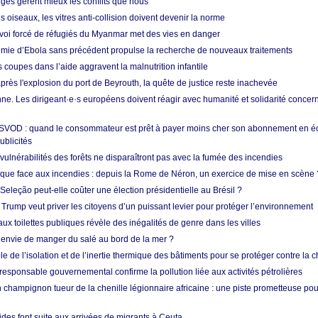
nges gèrent mieux les conflits que nous
s oiseaux, les vitres anti-collision doivent devenir la norme
envoi forcé de réfugiés du Myanmar met des vies en danger
mie d’Ebola sans précédent propulse la recherche de nouveaux traitements
s coupes dans l’aide aggravent la malnutrition infantile
après l'explosion du port de Beyrouth, la quête de justice reste inachevée
e. Les dirigeant·e·s européens doivent réagir avec humanité et solidarité concerna
 SVOD : quand le consommateur est prêt à payer moins cher son abonnement en 
ublicités
vulnérabilités des forêts ne disparaîtront pas avec la fumée des incendies
tique face aux incendies : depuis la Rome de Néron, un exercice de mise en scène 
 Seleção peut-elle coûter une élection présidentielle au Brésil ?
 Trump veut priver les citoyens d’un puissant levier pour protéger l’environnement
ux toilettes publiques révèle des inégalités de genre dans les villes
 envie de manger du salé au bord de la mer ?
ôle de l’isolation et de l’inertie thermique des bâtiments pour se protéger contre la 
esponsable gouvernemental confirme la pollution liée aux activités pétrolières
 champignon tueur de la chenille légionnaire africaine : une piste prometteuse pou
des font suite aux arrivées de migrants à Ceuta