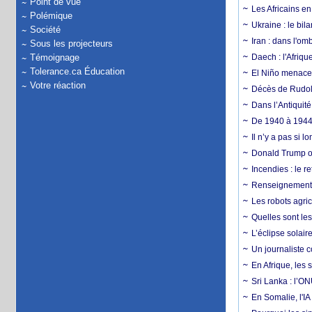
Point de vue
Les Africains en
Polémique
Ukraine : le bila
Société
Iran : dans l'om
Sous les projecteurs
Témoignage
Daech : l'Afriq
Tolerance.ca Éducation
El Niño menace d
Votre réaction
Décès de Rudolp
Dans l’Antiquité
De 1940 à 1944,
Il n’y a pas si 
Donald Trump ou
Incendies : le r
Renseignement :
Les robots agri
Quelles sont les 
L’éclipse solai
Un journaliste 
En Afrique, les 
Sri Lanka : l’ON
En Somalie, l'IA 