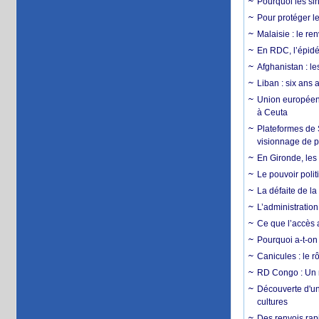
Pourquoi les si
Pour protéger le
Malaisie : le r
En RDC, l’épidé
Afghanistan : le
Liban : six ans 
Union européenn
à Ceuta
Plateformes de
visionnage de p
En Gironde, les 
Le pouvoir poli
La défaite de la
L’administration
Ce que l’accès a
Pourquoi a-t-on
Canicules : le r
RD Congo : Un r
Découverte d'un
cultures
Des renvois rapi