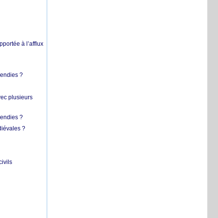
pportée à l’afflux
cendies ?
vec plusieurs
cendies ?
diévales ?
ivils