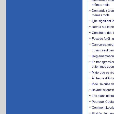
Demandez à un 
mêmes mots
Demandez à un 
mêmes mots
Que signifient l
Retour sur le p
Construire des c
Feux de forêt : 
Canicules, mégaf
Tuvalu veut dev
Réglementation c
La transgression
et femmes guerr
Majorque se révo
À l’heure d’Airb
Inde : la crise 
Bavure scientif
Les plans de tra
Pourquoi Ceuta 
Comment la crise
El Niño : le mon