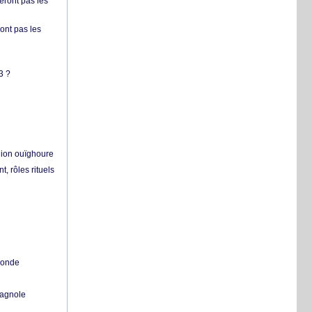
ront pas les
nt pas les
3 ?
égion ouïghoure
, rôles rituels
 monde
pagnole