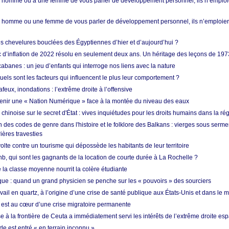
homme ou à une femme de vous parler de développement personnel, ils n’emploie
homme ou une femme de vous parler de développement personnel, ils n’emploiero
es chevelures bouclées des Égyptiennes d’hier et d’aujourd’hui ?
ic d’inflation de 2022 résolu en seulement deux ans. Un héritage des leçons de 197
abanes : un jeu d’enfants qui interroge nos liens avec la nature
quels sont les facteurs qui influencent le plus leur comportement ?
eux, inondations : l’extrême droite à l’offensive
enir une « Nation Numérique » face à la montée du niveau des eaux
hinoise sur le secret d'État : vives inquiétudes pour les droits humains dans la r
 des codes de genre dans l'histoire et le folklore des Balkans : vierges sous serment
ières travesties
lte contre un tourisme qui dépossède les habitants de leur territoire
nb, qui sont les gagnants de la location de courte durée à La Rochelle ?
de la classe moyenne nourrit la colère étudiante
ique : quand un grand physicien se penche sur les « pouvoirs » des sourciers
vail en quartz, à l’origine d’une crise de santé publique aux États-Unis et dans le
est au cœur d’une crise migratoire permanente
 à la frontière de Ceuta a immédiatement servi les intérêts de l’extrême droite es
de est entré « en terrain inconnu »