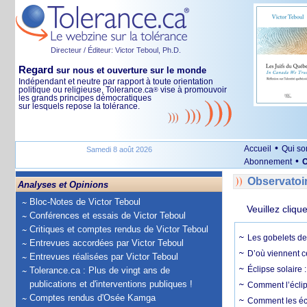
Directeur / Éditeur: Victor Teboul, Ph.D.
Regard
sur nous et ouverture sur le monde
Indépendant et neutre par rapport à toute orientation
politique ou religieuse, Tolerance.ca
vise à promouvoir
®
les grands principes démocratiques
sur lesquels repose la tolérance.
•
Accueil
Qui s
Samedi 8 août 2026
•
Abonnement
O
Observatoi
Analyses et Opinions
Bloc-Notes de Victor Teboul
Veuillez cliqu
Conférences et essais de Victor Teboul
Critiques et comptes rendus de Victor Teboul
Les gobelets de 
Entrevues accordées par Victor Teboul
D’où viennent c
Entrevues réalisées par Victor Teboul
Éclipse solaire :
Tolerance.ca : Plus de vingt ans de
publications et d'interventions publiques !
Comment l’éclips
Comptes rendus d'Osée Kamga
Comment les écl