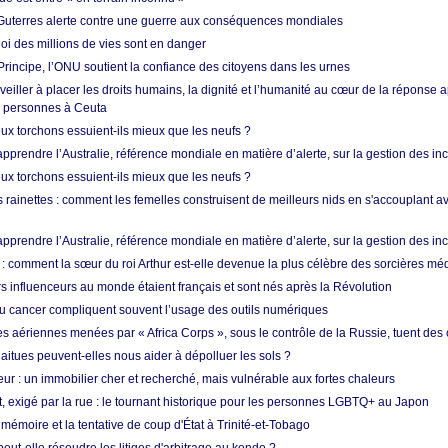
Guterres alerte contre une guerre aux conséquences mondiales
oi des millions de vies sont en danger
rincipe, l’ONU soutient la confiance des citoyens dans les urnes
 veiller à placer les droits humains, la dignité et l’humanité au cœur de la réponse a
e personnes à Ceuta
ux torchons essuient-ils mieux que les neufs ?
prendre l’Australie, référence mondiale en matière d’alerte, sur la gestion des in
ux torchons essuient-ils mieux que les neufs ?
 rainettes : comment les femelles construisent de meilleurs nids en s'accouplant a
prendre l’Australie, référence mondiale en matière d’alerte, sur la gestion des in
: comment la sœur du roi Arthur est-elle devenue la plus célèbre des sorcières mé
s influenceurs au monde étaient français et sont nés après la Révolution
u cancer compliquent souvent l’usage des outils numériques
es aériennes menées par « Africa Corps », sous le contrôle de la Russie, tuent des c
aitues peuvent-elles nous aider à dépolluer les sols ?
ur : un immobilier cher et recherché, mais vulnérable aux fortes chaleurs
t, exigé par la rue : le tournant historique pour les personnes LGBTQ+ au Japon
 mémoire et la tentative de coup d'État à Trinité-et-Tobago