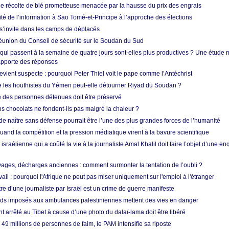
ne récolte de blé prometteuse menacée par la hausse du prix des engrais
rité de l’information à Sao Tomé-et-Principe à l’approche des élections
’invite dans les camps de déplacés
union du Conseil de sécurité sur le Soudan du Sud
 qui passent à la semaine de quatre jours sont-elles plus productives ? Une étude
apporte des réponses
vient suspecte : pourquoi Peter Thiel voit le pape comme l’Antéchrist
e les houthistes du Yémen peut-elle détourner Riyad du Soudan ?
e des personnes détenues doit être préservé
s chocolats ne fondent-ils pas malgré la chaleur ?
 de naître sans défense pourrait être l’une des plus grandes forces de l’humanité
quand la compétition et la pression médiatique virent à la bavure scientifique
 israélienne qui a coûté la vie à la journaliste Amal Khalil doit faire l’objet d’une e
ges, décharges anciennes : comment surmonter la tentation de l’oubli ?
vail : pourquoi l'Afrique ne peut pas miser uniquement sur l'emploi à l'étranger
re d’une journaliste par Israël est un crime de guerre manifeste
tards imposés aux ambulances palestiniennes mettent des vies en danger
nt arrêté au Tibet à cause d’une photo du dalaï-lama doit être libéré
49 millions de personnes de faim, le PAM intensifie sa riposte