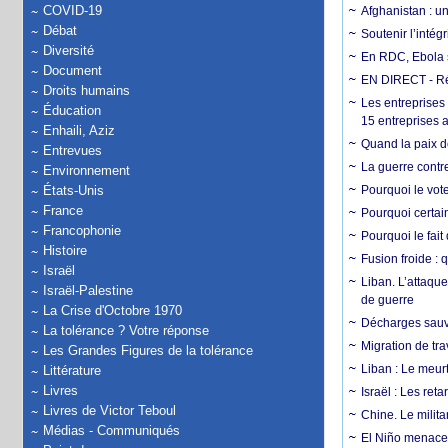
COVID-19
Afghanistan : u
Débat
Soutenir l’intég
Diversité
En RDC, Ebola s
Document
EN DIRECT - Ré
Droits humains
Les entreprises
Éducation
15 entreprises 
Enhaili, Aziz
Quand la paix de
Entrevues
La guerre contr
Environnement
États-Unis
Pourquoi le vot
France
Pourquoi certain
Francophonie
Pourquoi le fait
Histoire
Fusion froide : 
Israël
Liban. L’attaque
Israël-Palestine
de guerre
La Crise d'Octobre 1970
Décharges sauva
La tolérance ? Votre réponse
Migration de tra
Les Grandes Figures de la tolérance
Liban : Le meurt
Littérature
Livres
Israël : Les re
Livres de Victor Teboul
Chine. Le milita
Médias - Communiqués
El Niño menace 