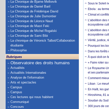
La Chronique de Bjarne Melkevik
Sous le Soleil n
La Chronique de Daniel Baril
Ebola : au terme
La Chronique de Frédérique David
Climat et conflit
La Chronique de Julie Dumontier
L’abolition des
La Chronique de Léonce Naud
écosystème cult
La Chronique de Masri Feki
L’abolition des 
La Chronique de Michel Rogalski
écosystème cult
La Chronique de Sami Bibi
Vérité, justice, 
La chronique de Véronick Talbot/Collaboration
étudiante
Pourquoi les bo
Philosophie
Dans les forêts 
Rubriques
À quoi doit-on f
Observatoire des droits humains
« Faire roter sa
Actualités
Le Royaume-Uni, 
Actualités Internationales
et ses partenai
Analyse de l'information
Comment mieux él
Arts et spectacles
Liban : Le meurt
Campus
En Haïti, les ga
Campus
Hiroshima, 81 an
Ces lectures qui nous habitent
Soudan du Sud :
Communiqué
300 jours de ce
Concours