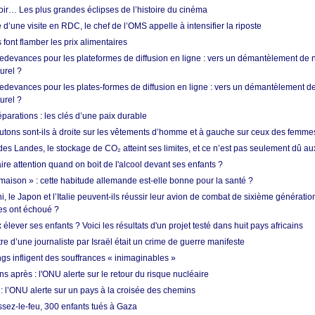
oir… Les plus grandes éclipses de l’histoire du cinéma
 d’une visite en RDC, le chef de l’OMS appelle à intensifier la riposte
s font flamber les prix alimentaires
 redevances pour les plateformes de diffusion en ligne : vers un démantèlement de 
urel ?
redevances pour les plates-formes de diffusion en ligne : vers un démantèlement de
urel ?
réparations : les clés d’une paix durable
utons sont-ils à droite sur les vêtements d’homme et à gauche sur ceux des femme
des Landes, le stockage de CO₂ atteint ses limites, et ce n’est pas seulement dû au
aire attention quand on boit de l'alcool devant ses enfants ?
 maison » : cette habitude allemande est-elle bonne pour la santé ?
le Japon et l’Italie peuvent-ils réussir leur avion de combat de sixième génération
res ont échoué ?
ever ses enfants ? Voici les résultats d'un projet testé dans huit pays africains
re d’une journaliste par Israël était un crime de guerre manifeste
ngs infligent des souffrances « inimaginables »
s après : l'ONU alerte sur le retour du risque nucléaire
 l’ONU alerte sur un pays à la croisée des chemins
ssez-le-feu, 300 enfants tués à Gaza