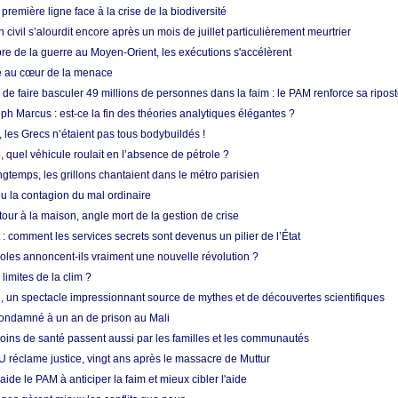
 première ligne face à la crise de la biodiversité
n civil s’alourdit encore après un mois de juillet particulièrement meurtrier
bre de la guerre au Moyen-Orient, les exécutions s'accélèrent
ue au cœur de la menace
e faire basculer 49 millions de personnes dans la faim : le PAM renforce sa ripos
h Marcus : est-ce la fin des théories analytiques élégantes ?
, les Grecs n’étaient pas tous bodybuildés !
 quel véhicule roulait en l’absence de pétrole ?
longtemps, les grillons chantaient dans le métro parisien
 la contagion du mal ordinaire
etour à la maison, angle mort de la gestion de crise
 comment les services secrets sont devenus un pilier de l’État
coles annoncent-ils vraiment une nouvelle révolution ?
limites de la clim ?
re, un spectacle impressionnant source de mythes et de découvertes scientifiques
condamné à un an de prison au Mali
soins de santé passent aussi par les familles et les communautés
U réclame justice, vingt ans après le massacre de Muttur
aide le PAM à anticiper la faim et mieux cibler l'aide