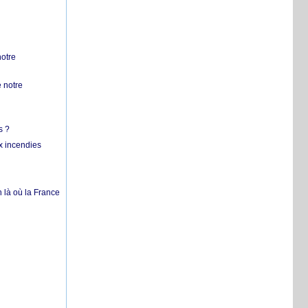
notre
 notre
s ?
x incendies
 là où la France