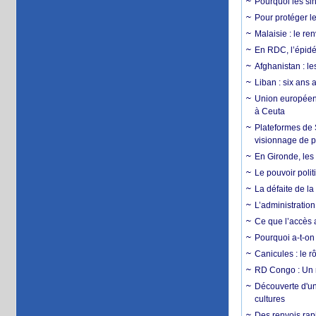
Pourquoi les si
Pour protéger le
Malaisie : le r
En RDC, l’épidé
Afghanistan : le
Liban : six ans 
Union européenn
à Ceuta
Plateformes de
visionnage de p
En Gironde, les 
Le pouvoir poli
La défaite de la
L’administration
Ce que l’accès a
Pourquoi a-t-on
Canicules : le r
RD Congo : Un r
Découverte d'un
cultures
Des renvois rapi