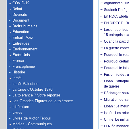
COVID-19
Afghanistan : u
Débat
Soutenir l’intég
Diversité
En RDC, Ebola s
Document
EN DIRECT - Ré
Droits humains
Les entreprises
Éducation
15 entreprises 
Enhaili, Aziz
Quand la paix de
Entrevues
La guerre contr
Environnement
États-Unis
Pourquoi le vot
France
Pourquoi certain
Francophonie
Pourquoi le fait
Histoire
Fusion froide : 
Israël
Liban. L’attaque
Israël-Palestine
de guerre
La Crise d'Octobre 1970
Décharges sauva
La tolérance ? Votre réponse
Migration de tra
Les Grandes Figures de la tolérance
Liban : Le meurt
Littérature
Livres
Israël : Les re
Livres de Victor Teboul
Chine. Le milita
Médias - Communiqués
El Niño menace 