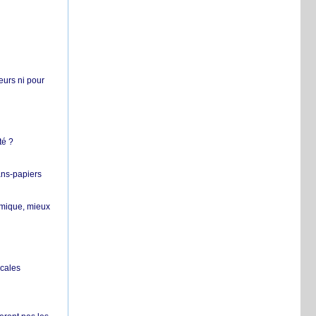
teurs ni pour
té ?
ans-papiers
ermique, mieux
ocales