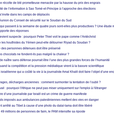
ne récolte de blé prometteuse menacée par la hausse du prix des engrais
rité de l’information à Sao Tomé-et-Principe à l’approche des élections
’invite dans les camps de déplacés
union du Conseil de sécurité sur le Soudan du Sud
 qui passent à la semaine de quatre jours sont-elles plus productives ? Une étude
apporte des réponses
vient suspecte : pourquoi Peter Thiel voit le pape comme l’Antéchrist
e les houthistes du Yémen peut-elle détourner Riyad du Soudan ?
e des personnes détenues doit être préservé
s chocolats ne fondent-ils pas malgré la chaleur ?
 de naître sans défense pourrait être l’une des plus grandes forces de l’humanité
quand la compétition et la pression médiatique virent à la bavure scientifique
 israélienne qui a coûté la vie à la journaliste Amal Khalil doit faire l’objet d’une e
ges, décharges anciennes : comment surmonter la tentation de l’oubli ?
vail : pourquoi l'Afrique ne peut pas miser uniquement sur l'emploi à l'étranger
re d’une journaliste par Israël est un crime de guerre manifeste
tards imposés aux ambulances palestiniennes mettent des vies en danger
nt arrêté au Tibet à cause d’une photo du dalaï-lama doit être libéré
49 millions de personnes de faim, le PAM intensifie sa riposte