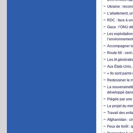
Ukraine : reconst
L'allaitement, u
RDC : face à une
Gaza : l’ONU dé
Les exploitation
l’environnemen
Accompagner la f
Route 66 : cent 
Les IA générativ
Aux États-Unis, 
« Ils sont parm
Redessiner le m
La souveraineté 
développé dans 
Piégée par une 
Le projet du min
Travail des enfa
Afghanistan : cin
Feux de forêt : 