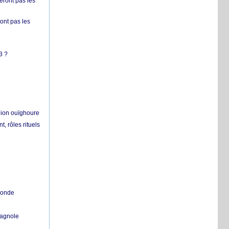
ront pas les
nt pas les
3 ?
égion ouïghoure
, rôles rituels
 monde
pagnole