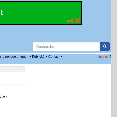
•
•
•
z la pensée unique !
Publicité
Contact
[
]
English
ette »