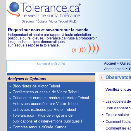
Directeur / Éditeur: Victor Teboul, Ph.D.
Regard
sur nous et ouverture sur le monde
Indépendant et neutre par rapport à toute orientation
politique ou religieuse, Tolerance.ca
vise à promouvoir
®
les grands principes démocratiques
sur lesquels repose la tolérance.
•
Accueil
Qui s
Samedi 8 août 2026
•
Abonnement
O
Observatoi
Analyses et Opinions
Bloc-Notes de Victor Teboul
Veuillez cliqu
Conférences et essais de Victor Teboul
Critiques et comptes rendus de Victor Teboul
Les gobelets de 
Entrevues accordées par Victor Teboul
D’où viennent c
Entrevues réalisées par Victor Teboul
Éclipse solaire :
Tolerance.ca : Plus de vingt ans de
publications et d'interventions publiques !
Comment l’éclips
Comptes rendus d'Osée Kamga
Comment les écl