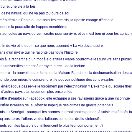
ruire, une vie à la fois
n geste naturel qui ne va pas toujours de soi
 épidémie d'Ebola qui bat tous les records, la riposte change d'échelle
nonce la poursuite de frappes meurtrières
s agricoles au pays doivent croître pour survivre, et ce n’est bon ni pour les agricul
t
in de vie et le deuil : ce que nous apprend « La vie devant soi »
ans d’un mythe qui ne raconte pas toute l’histoire
es à la recherche d’un modèle d’affaires viable pourront-elles survivre sans publici
les universités peinent à enrayer le recul de la lecture
i nous » : la nouvelle plateforme de la Maison-Blanche et la déshumanisation des s
onde pour mieux le comprendre : le pouvoir politique des contre-cartes
énergétique passe-t-elle forcément par l’électrification ? L’exemple du solaire th
d’autres pays pas forcément plus ensoleillés
offre d’emploi sur Facebook, elle échappe à ses ravisseurs grâce à une inconnue
istère israélien de la Défense implique des crimes de guerre potentiels
nts au Sénégal : pourquoi les normes internationales peinent à saisir les réalités l
q ans après, l'offensive des talibans contre les droits s'intensifie
quels sont les facteurs qui influencent le plus leur comportement ?