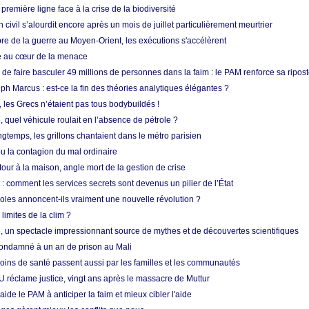
 première ligne face à la crise de la biodiversité
n civil s’alourdit encore après un mois de juillet particulièrement meurtrier
bre de la guerre au Moyen-Orient, les exécutions s'accélèrent
ue au cœur de la menace
e faire basculer 49 millions de personnes dans la faim : le PAM renforce sa ripos
h Marcus : est-ce la fin des théories analytiques élégantes ?
, les Grecs n’étaient pas tous bodybuildés !
 quel véhicule roulait en l’absence de pétrole ?
longtemps, les grillons chantaient dans le métro parisien
 la contagion du mal ordinaire
etour à la maison, angle mort de la gestion de crise
 comment les services secrets sont devenus un pilier de l’État
coles annoncent-ils vraiment une nouvelle révolution ?
limites de la clim ?
re, un spectacle impressionnant source de mythes et de découvertes scientifiques
condamné à un an de prison au Mali
soins de santé passent aussi par les familles et les communautés
U réclame justice, vingt ans après le massacre de Muttur
aide le PAM à anticiper la faim et mieux cibler l'aide