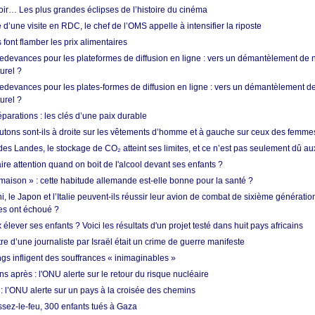
oir… Les plus grandes éclipses de l’histoire du cinéma
 d’une visite en RDC, le chef de l’OMS appelle à intensifier la riposte
s font flamber les prix alimentaires
 redevances pour les plateformes de diffusion en ligne : vers un démantèlement de 
urel ?
redevances pour les plates-formes de diffusion en ligne : vers un démantèlement de
urel ?
réparations : les clés d’une paix durable
utons sont-ils à droite sur les vêtements d’homme et à gauche sur ceux des femme
des Landes, le stockage de CO₂ atteint ses limites, et ce n’est pas seulement dû au
aire attention quand on boit de l'alcool devant ses enfants ?
 maison » : cette habitude allemande est-elle bonne pour la santé ?
le Japon et l’Italie peuvent-ils réussir leur avion de combat de sixième génération
res ont échoué ?
ever ses enfants ? Voici les résultats d'un projet testé dans huit pays africains
re d’une journaliste par Israël était un crime de guerre manifeste
ngs infligent des souffrances « inimaginables »
s après : l'ONU alerte sur le retour du risque nucléaire
 l’ONU alerte sur un pays à la croisée des chemins
ssez-le-feu, 300 enfants tués à Gaza