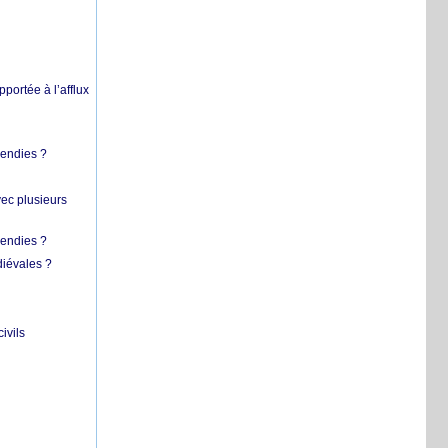
pportée à l’afflux
cendies ?
vec plusieurs
cendies ?
diévales ?
ivils