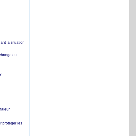
nt la situation
échange du
?
chaleur
r protéger les