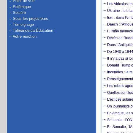
Point de vue
Les Africains en
Polémique
Ukraine : le bila
Société
Iran : dans l'om
Sous les projecteurs
Témoignage
Daech : l'Afriq
Tolerance.ca Éducation
El Niño menace d
Votre réaction
Décès de Rudolp
Dans l’Antiquité
De 1940 à 1944,
Il n’y a pas si 
Donald Trump ou
Incendies : le r
Renseignement :
Les robots agri
Quelles sont les 
L’éclipse solai
Un journaliste 
En Afrique, les 
Sri Lanka : l’ON
En Somalie, l'IA 