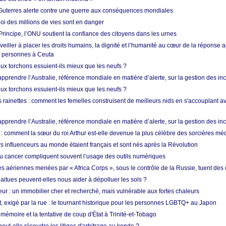
Guterres alerte contre une guerre aux conséquences mondiales
oi des millions de vies sont en danger
rincipe, l’ONU soutient la confiance des citoyens dans les urnes
 veiller à placer les droits humains, la dignité et l’humanité au cœur de la réponse a
e personnes à Ceuta
ux torchons essuient-ils mieux que les neufs ?
prendre l’Australie, référence mondiale en matière d’alerte, sur la gestion des in
ux torchons essuient-ils mieux que les neufs ?
 rainettes : comment les femelles construisent de meilleurs nids en s'accouplant a
prendre l’Australie, référence mondiale en matière d’alerte, sur la gestion des in
: comment la sœur du roi Arthur est-elle devenue la plus célèbre des sorcières mé
s influenceurs au monde étaient français et sont nés après la Révolution
u cancer compliquent souvent l’usage des outils numériques
es aériennes menées par « Africa Corps », sous le contrôle de la Russie, tuent des c
aitues peuvent-elles nous aider à dépolluer les sols ?
ur : un immobilier cher et recherché, mais vulnérable aux fortes chaleurs
t, exigé par la rue : le tournant historique pour les personnes LGBTQ+ au Japon
 mémoire et la tentative de coup d'État à Trinité-et-Tobago