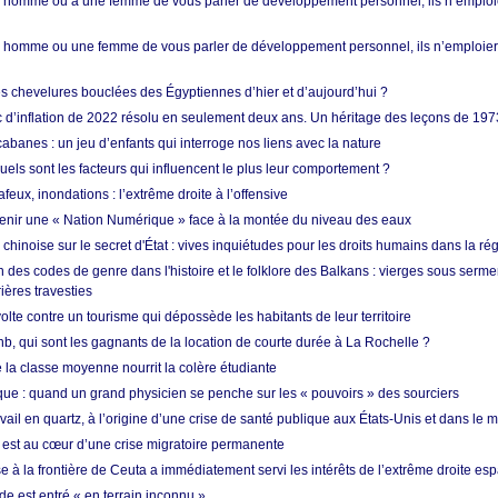
homme ou à une femme de vous parler de développement personnel, ils n’emploie
homme ou une femme de vous parler de développement personnel, ils n’emploiero
es chevelures bouclées des Égyptiennes d’hier et d’aujourd’hui ?
ic d’inflation de 2022 résolu en seulement deux ans. Un héritage des leçons de 197
abanes : un jeu d’enfants qui interroge nos liens avec la nature
quels sont les facteurs qui influencent le plus leur comportement ?
eux, inondations : l’extrême droite à l’offensive
enir une « Nation Numérique » face à la montée du niveau des eaux
hinoise sur le secret d'État : vives inquiétudes pour les droits humains dans la r
 des codes de genre dans l'histoire et le folklore des Balkans : vierges sous serment
ières travesties
lte contre un tourisme qui dépossède les habitants de leur territoire
nb, qui sont les gagnants de la location de courte durée à La Rochelle ?
de la classe moyenne nourrit la colère étudiante
ique : quand un grand physicien se penche sur les « pouvoirs » des sourciers
vail en quartz, à l’origine d’une crise de santé publique aux États-Unis et dans le
est au cœur d’une crise migratoire permanente
 à la frontière de Ceuta a immédiatement servi les intérêts de l’extrême droite es
de est entré « en terrain inconnu »