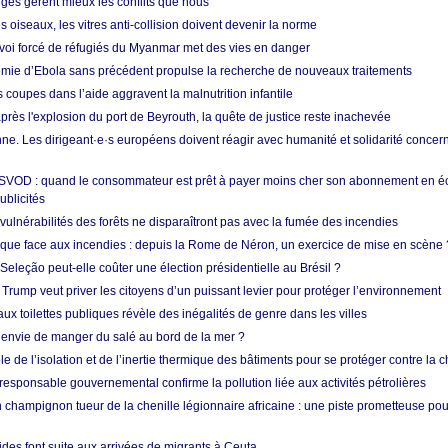
nges gèrent mieux les conflits que nous
s oiseaux, les vitres anti-collision doivent devenir la norme
envoi forcé de réfugiés du Myanmar met des vies en danger
mie d’Ebola sans précédent propulse la recherche de nouveaux traitements
s coupes dans l’aide aggravent la malnutrition infantile
après l'explosion du port de Beyrouth, la quête de justice reste inachevée
e. Les dirigeant·e·s européens doivent réagir avec humanité et solidarité concerna
 SVOD : quand le consommateur est prêt à payer moins cher son abonnement en 
ublicités
vulnérabilités des forêts ne disparaîtront pas avec la fumée des incendies
tique face aux incendies : depuis la Rome de Néron, un exercice de mise en scène 
 Seleção peut-elle coûter une élection présidentielle au Brésil ?
 Trump veut priver les citoyens d’un puissant levier pour protéger l’environnement
ux toilettes publiques révèle des inégalités de genre dans les villes
 envie de manger du salé au bord de la mer ?
ôle de l’isolation et de l’inertie thermique des bâtiments pour se protéger contre la 
esponsable gouvernemental confirme la pollution liée aux activités pétrolières
 champignon tueur de la chenille légionnaire africaine : une piste prometteuse pou
des font suite aux arrivées de migrants à Ceuta