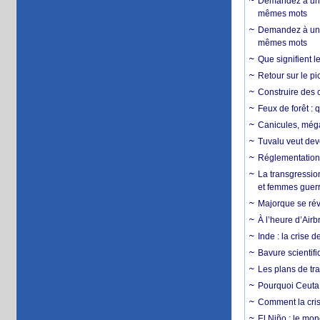
Demandez à un 
mêmes mots
Demandez à un 
mêmes mots
Que signifient l
Retour sur le p
Construire des c
Feux de forêt : 
Canicules, mégaf
Tuvalu veut dev
Réglementation c
La transgression
et femmes guerr
Majorque se révo
À l’heure d’Airb
Inde : la crise 
Bavure scientif
Les plans de tra
Pourquoi Ceuta 
Comment la crise
El Niño : le mon