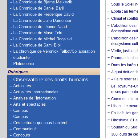
La Chronique de Bjarne Melkevik
Sous le Soleil n
La Chronique de Daniel Baril
Ebola : au terme
La Chronique de Frédérique David
Climat et conflit
La Chronique de Julie Dumontier
L’abolition des
La Chronique de Léonce Naud
écosystème cult
La Chronique de Masri Feki
L’abolition des 
La Chronique de Michel Rogalski
écosystème cult
La Chronique de Sami Bibi
Vérité, justice, 
La chronique de Véronick Talbot/Collaboration
étudiante
Pourquoi les bo
Philosophie
Dans les forêts 
Rubriques
À quoi doit-on f
Observatoire des droits humains
« Faire roter sa
Actualités
Le Royaume-Uni, 
Actualités Internationales
et ses partenai
Analyse de l'information
Comment mieux él
Arts et spectacles
Liban : Le meurt
Campus
En Haïti, les ga
Campus
Hiroshima, 81 an
Ces lectures qui nous habitent
Soudan du Sud :
Communiqué
300 jours de ce
Concours