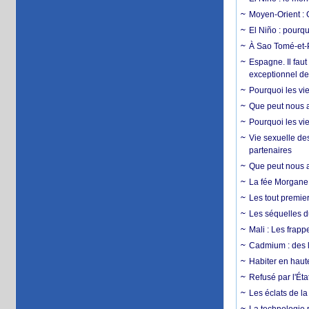
Moyen-Orient : 
El Niño : pourqu
À Sao Tomé-et-P
Espagne. Il faut
exceptionnel d
Pourquoi les vie
Que peut nous ap
Pourquoi les vie
Vie sexuelle des
partenaires
Que peut nous ap
La fée Morgane 
Les tout premier
Les séquelles d
Mali : Les frapp
Cadmium : des l
Habiter en haute
Refusé par l'Éta
Les éclats de la