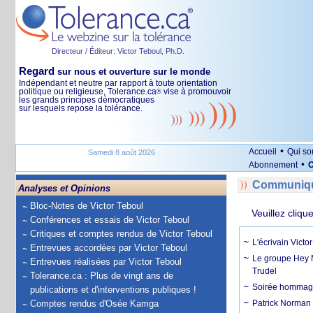
Directeur / Éditeur: Victor Teboul, Ph.D.
Regard
sur nous et ouverture sur le monde
Indépendant et neutre par rapport à toute orientation
politique ou religieuse, Tolerance.ca
vise à promouvoir
®
les grands principes démocratiques
sur lesquels repose la tolérance.
•
Accueil
Qui s
Samedi 8 août 2026
•
Abonnement
O
Communiq
Analyses et Opinions
Bloc-Notes de Victor Teboul
Veuillez cliqu
Conférences et essais de Victor Teboul
Critiques et comptes rendus de Victor Teboul
L'écrivain Victo
Entrevues accordées par Victor Teboul
Le groupe Hey M
Entrevues réalisées par Victor Teboul
Trudel
Tolerance.ca : Plus de vingt ans de
Soirée hommage 
publications et d'interventions publiques !
Comptes rendus d'Osée Kamga
Patrick Norman 