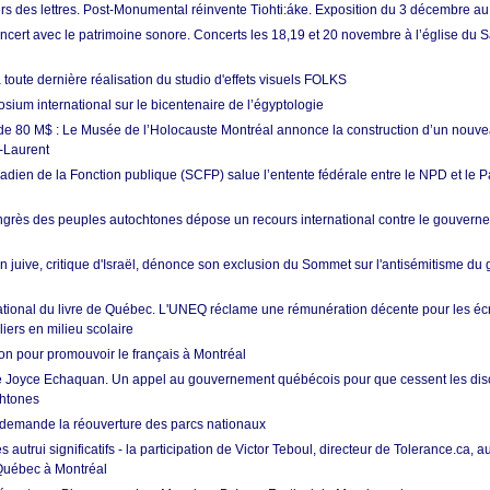
ers des lettres. Post-Monumental réinvente Tiohti:áke. Exposition du 3 décembre au
oncert avec le patrimoine sonore. Concerts les 18,19 et 20 novembre à l’église du 
a toute dernière réalisation du studio d'effets visuels FOLKS
sium international sur le bicentenaire de l’égyptologie
de 80 M$ : Le Musée de l’Holocauste Montréal annonce la construction d’un nouv
-Laurent
dien de la Fonction publique (SCFP) salue l’entente fédérale entre le NPD et le Par
rès des peuples autochtones dépose un recours international contre le gouverne
n juive, critique d'Israël, dénonce son exclusion du Sommet sur l'antisémitisme d
ational du livre de Québec. L'UNEQ réclame une rémunération décente pour les écr
iers en milieu scolaire
on pour promouvoir le français à Montréal
e Joyce Echaquan. Un appel au gouvernement québécois pour que cessent les dis
chtones
demande la réouverture des parcs nationaux
 autrui significatifs - la participation de Victor Teboul, directeur de Tolerance.ca
 Québec à Montréal