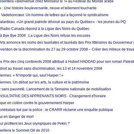
résentera «Bienvenue chez Monsieur B. !» au Festival du Monde arabe
s : Une histoire bouleversante, neuve et tellement touchante
 Vadeboncœur. Un homme de lettres qui a façonné le syndicalisme
Falardeau. «Un grand patriote dévoué au pays du Québec» - les jeunes du PQ
Radio-Canada répond à la Ligue des Noirs du Québec
 à Bye Bye 2008 : La Ligue des Noirs refuse les excuses
Arts annonce les noms des lauréates et lauréats des Prix littéraires du Gouverneur
vention de la discrimination du 27 au 29 octobre 2008 – Créer des milieux de trava
le Prix des cinq continents 2008 attribué à Hubert HADDAD pour son roman Palest
droit au travail sans discrimination, les 13 et 14 novembre 2008
ennes. « N’importe qui, sauf Harper ! »
ennes. Un débat sur les arts, la culture et le patrimoine
sans pauvreté. Lancement de la Semaine nationale de mobilisation
SULTATIVE DES APPRENANTS NOIRS - Changement d'horaire
ique en colère contre le gouvernement Harper
ntréalais tué par la police : le CRARR réclame une enquête publique
i en danger de mort
ui profitent les Jeux olympiques de Pekin ?
eillera le Sommet G8 de 2010