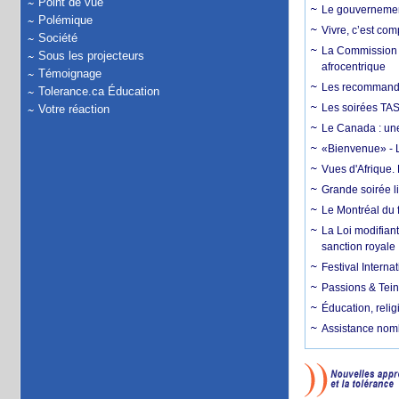
Point de vue
Le gouvernemen
Polémique
Vivre, c’est co
Société
La Commission S
Sous les projecteurs
afrocentrique
Témoignage
Les recommanda
Tolerance.ca Éducation
Les soirées TAS
Votre réaction
Le Canada : un
«Bienvenue» - L
Vues d'Afrique.
Grande soirée li
Le Montréal du f
La Loi modifiant
sanction royale
Festival Interna
Passions & Tein
Éducation, religi
Assistance nomb