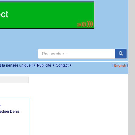
•
•
•
z la pensée unique !
Publicité
Contact
[
]
English
a
médien Denis