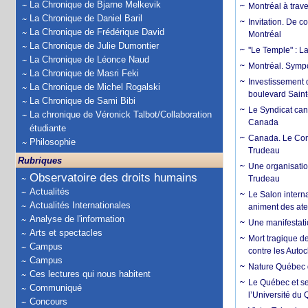
La Chronique de Bjarne Melkevik
Montréal à trav
La Chronique de Daniel Baril
Invitation. De c
La Chronique de Frédérique David
Montréal
La Chronique de Julie Dumontier
''Le Temple" : L
La Chronique de Léonce Naud
Montréal. Sympo
La Chronique de Masri Feki
Investissement 
La Chronique de Michel Rogalski
boulevard Saint
La Chronique de Sami Bibi
Le Syndicat cana
La chronique de Véronick Talbot/Collaboration
Canada
étudiante
Canada. Le Cong
Philosophie
Trudeau
Rubriques
Une organisatio
Observatoire des droits humains
Trudeau
Actualités
Le Salon intern
Actualités Internationales
animent des atel
Analyse de l'information
Une manifestati
Arts et spectacles
Mort tragique d
Campus
contre les Auto
Campus
Nature Québec 
Ces lectures qui nous habitent
Le Québec et ses
Communiqué
l’Université du
Concours