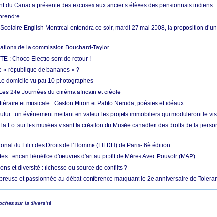
t du Canada présente des excuses aux anciens élèves des pensionnats indiens
mprendre
colaire English-Montreal entendra ce soir, mardi 27 mai 2008, la proposition d’un
tions de la commission Bouchard-Taylor
TE : Choco-Electro sont de retour !
e « république de bananes » ?
e domicile vu par 10 photographes
 Les 24e Journées du cinéma africain et créole
ttéraire et musicale : Gaston Miron et Pablo Neruda, poésies et idéaux
utur : un événement mettant en valeur les projets immobiliers qui moduleront le visa
 la Loi sur les musées visant la création du Musée canadien des droits de la person
tional du Film des Droits de l’Homme (FIFDH) de Paris- 6è édition
tes : encan bénéfice d'oeuvres d'art au profit de Mères Avec Pouvoir (MAP)
ons et diversité : richesse ou source de conflits ?
reuse et passionnée au débat-conférence marquant le 2e anniversaire de Tolera