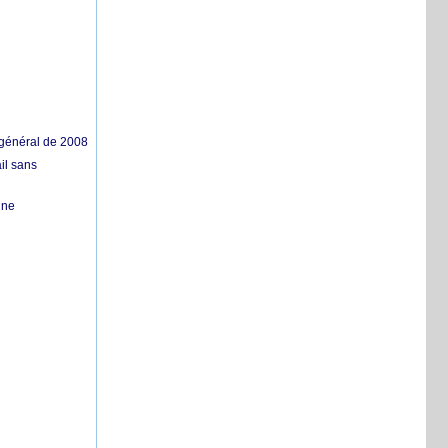
 général de 2008
il sans
ine