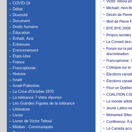
Victor Teboul p
COVID-19
Michaël, mon fil
Débat
Diversité
Décès de Pierre
Document
Mort de Pierre 
Droits humains
BYE BYE 2008. 
Éducation
Propos racistes
Enhaili, Aziz
Le Conseil des 
Entrevues
Forum sur la pré
Environnement
discrimination
États-Unis
Francophonie : 
France
Colloque sur le 
Francophonie
Histoire
Élections canadi
Israël
Élections canadi
Israël-Palestine
Pour un Québec 
La Crise d'Octobre 1970
COALITION CON
La tolérance ? Votre réponse
Le monde artist
Les Grandes Figures de la tolérance
Jeune Latino-mo
Littérature
Livres
Mohamed Sifaou
Livres de Victor Teboul
Conférence: À q
Médias - Communiqués
Le Canada accu