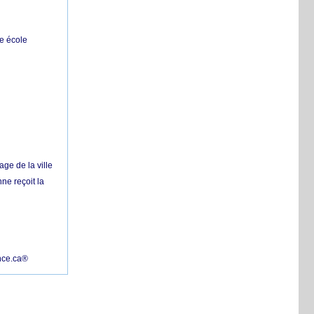
e école
ge de la ville
ne reçoit la
nce.ca®