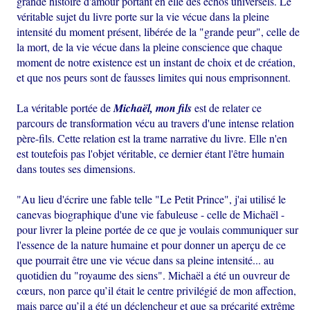
grande histoire d'amour portant en elle des échos universels. Le
véritable sujet du livre porte sur la vie vécue dans la pleine
intensité du moment présent, libérée de la "grande peur", celle de
la mort, de la vie vécue dans la pleine conscience que chaque
moment de notre existence est un instant de choix et de création,
et que nos peurs sont de fausses limites qui nous emprisonnent.
La véritable portée de
Michaël, mon fils
est de relater ce
parcours de transformation vécu au travers d'une intense relation
père-fils. Cette relation est la trame narrative du livre. Elle n'en
est toutefois pas l'objet véritable, ce dernier étant l'être humain
dans toutes ses dimensions.
"Au lieu d'écrire une fable telle "Le Petit Prince", j'ai utilisé le
canevas biographique d'une vie fabuleuse - celle de Michaël -
pour livrer la pleine portée de ce que je voulais communiquer sur
l'essence de la nature humaine et pour donner un aperçu de ce
que pourrait être une vie vécue dans sa pleine intensité... au
quotidien du "royaume des siens". Michaël a été un ouvreur de
cœurs, non parce qu’il était le centre privilégié de mon affection,
mais parce qu’il a été un déclencheur et que sa précarité extrême