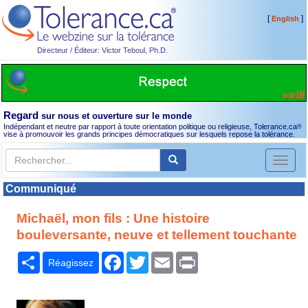
[
]
English
Directeur / Éditeur: Victor Teboul, Ph.D.
Regard
sur nous et ouverture sur le monde
Indépendant et neutre par rapport à toute orientation politique ou religieuse, Tolerance.ca
®
vise à promouvoir les grands principes démocratiques sur lesquels repose la tolérance.
Toggl
naviga
Communiqué
Michaël, mon fils : Une histoire
bouleversante, neuve et tellement touchante
Partager
Facebook
Twitter
Email
Print
Réagissez