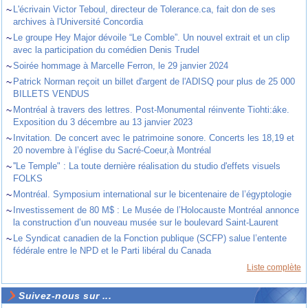
~
L'écrivain Victor Teboul, directeur de Tolerance.ca, fait don de ses
archives à l'Université Concordia
~
Le groupe Hey Major dévoile “Le Comble”. Un nouvel extrait et un clip
avec la participation du comédien Denis Trudel
~
Soirée hommage à Marcelle Ferron, le 29 janvier 2024
~
Patrick Norman reçoit un billet d'argent de l'ADISQ pour plus de 25 000
BILLETS VENDUS
~
Montréal à travers des lettres. Post-Monumental réinvente Tiohti:áke.
Exposition du 3 décembre au 13 janvier 2023
~
Invitation. De concert avec le patrimoine sonore. Concerts les 18,19 et
20 novembre à l’église du Sacré-Coeur,à Montréal
~
''Le Temple" : La toute dernière réalisation du studio d'effets visuels
FOLKS
~
Montréal. Symposium international sur le bicentenaire de l’égyptologie
~
Investissement de 80 M$ : Le Musée de l’Holocauste Montréal annonce
la construction d’un nouveau musée sur le boulevard Saint-Laurent
~
Le Syndicat canadien de la Fonction publique (SCFP) salue l’entente
fédérale entre le NPD et le Parti libéral du Canada
Liste complète
Suivez-nous sur ...