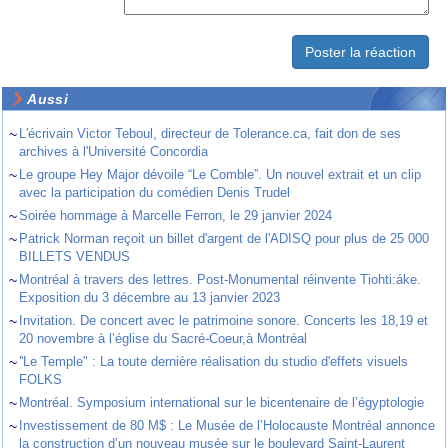
Aussi
~
L'écrivain Victor Teboul, directeur de Tolerance.ca, fait don de ses
archives à l'Université Concordia
~
Le groupe Hey Major dévoile “Le Comble”. Un nouvel extrait et un clip
avec la participation du comédien Denis Trudel
~
Soirée hommage à Marcelle Ferron, le 29 janvier 2024
~
Patrick Norman reçoit un billet d'argent de l'ADISQ pour plus de 25 000
BILLETS VENDUS
~
Montréal à travers des lettres. Post-Monumental réinvente Tiohti:áke.
Exposition du 3 décembre au 13 janvier 2023
~
Invitation. De concert avec le patrimoine sonore. Concerts les 18,19 et
20 novembre à l’église du Sacré-Coeur,à Montréal
~
''Le Temple" : La toute dernière réalisation du studio d'effets visuels
FOLKS
~
Montréal. Symposium international sur le bicentenaire de l’égyptologie
~
Investissement de 80 M$ : Le Musée de l’Holocauste Montréal annonce
la construction d’un nouveau musée sur le boulevard Saint-Laurent