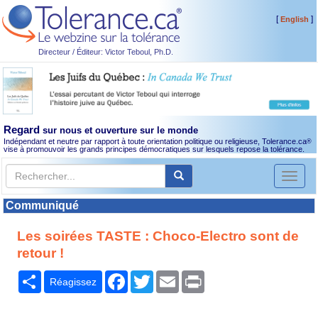
[
]
English
Directeur / Éditeur: Victor Teboul, Ph.D.
Regard
sur nous et ouverture sur le monde
Indépendant et neutre par rapport à toute orientation politique ou religieuse, Tolerance.ca
®
vise à promouvoir les grands principes démocratiques sur lesquels repose la tolérance.
Toggl
naviga
Communiqué
Les soirées TASTE : Choco-Electro sont de
retour !
Partager
Facebook
Twitter
Email
Print
Réagissez