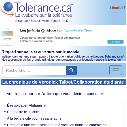
[
]
English
Directeur / Éditeur: Victor Teboul, Ph.D.
Regard
sur nous et ouverture sur le monde
Indépendant et neutre par rapport à toute orientation politique ou religieuse, Tolerance.ca
®
vise à promouvoir les grands principes démocratiques sur lesquels repose la tolérance.
Toggl
naviga
La chronique de Véronick Talbot/Collaboration étudiante
Veuillez cliquer sur l'article que vous désirez consulter.
Être soldat en Afghanistan
Combattre le suicide
À la belle étoile pour les sans-abris
Création d’une école secondaire à vocation noire : la controverse