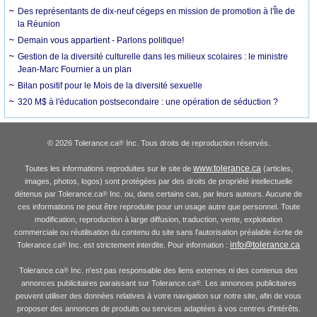
Des représentants de dix-neuf cégeps en mission de promotion à l'Île de
la Réunion
Demain vous appartient - Parlons politique!
Gestion de la diversité culturelle dans les milieux scolaires : le ministre
Jean-Marc Fournier a un plan
Bilan positif pour le Mois de la diversité sexuelle
320 M$ à l'éducation postsecondaire : une opération de séduction ?
© 2026 Tolerance.ca
Inc. Tous droits de reproduction réservés.
®
www.tolerance.ca
Toutes les informations reproduites sur le site de
(articles,
images, photos, logos) sont protégées par des droits de propriété intellectuelle
détenus par Tolerance.ca
Inc. ou, dans certains cas, par leurs auteurs. Aucune de
®
ces informations ne peut être reproduite pour un usage autre que personnel. Toute
modification, reproduction à large diffusion, traduction, vente, exploitation
commerciale ou réutilisation du contenu du site sans l'autorisation préalable écrite de
info@tolerance.ca
Tolerance.ca
Inc. est strictement interdite. Pour information :
®
Tolerance.ca
Inc. n'est pas responsable des liens externes ni des contenus des
®
annonces publicitaires paraissant sur Tolerance.ca
. Les annonces publicitaires
®
peuvent utiliser des données relatives à votre navigation sur notre site, afin de vous
proposer des annonces de produits ou services adaptées à vos centres d'intérêts.