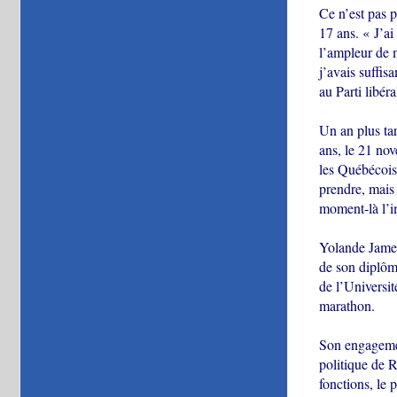
Ce n’est pas p
17 ans. « J’ai
l’ampleur de 
j’avais suffis
au Parti libéra
Un an plus tar
ans, le 21 nov
les Québécois,
prendre, mais 
moment-là l’im
Yolande James 
de son diplôm
de l’Universit
marathon.
Son engagement
politique de R
fonctions, le 