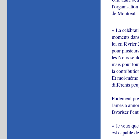
l’organisation
de Montréal.
« La célébrat
moments dans 
loi en février
pour plusieur
les Noirs seul
mais pour tou
la contributio
Et moi-même j
différents peu
Fortement pré
James a annonc
favoriser l’en
« Je veux que 
est capable d