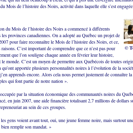
 du Mois de l’histoire des Noirs, activité dans laquelle elle s’est engagée
ion du Mois de l’histoire des Noirs a commencé à différents
les provinces canadiennes. On a adopté au Québec un projet de
 2007 pour faire reconnaître le Mois de l’histoire des Noirs, et ce,
© T
s raisons. C’est important de comprendre que ce n’est pas pour
ement que l’on souligne chaque année en février leur histoire,
t le monde. C’est un moyen de permettre aux Québécois de toutes origi
n qu’ont apportée plusieurs personnalités noires à l’évolution de la socié
’en apprends encore. Alors cela nous permet justement de connaître la 
ples qui font partie de notre nation ».
occupée par la situation économique des communautés noires du Québ
é, en juin 2007, une aide financière totalisant 2,7 millions de dollars s
trepreneuriat au sein de ces groupes.
les gens voient avant tout, oui, une jeune femme noire, mais surtout un
e bien remplir son mandat. »