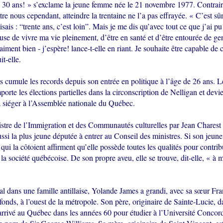
e 30 ans! » s’exclame la jeune femme née le 21 novembre 1977. Contrai
tre nous cependant, atteindre la trentaine ne l’a pas effrayée. « C’est sû
sais : “trente ans, c’est loin”. Mais je me dis qu’avec tout ce que j’ai pu
use de vivre ma vie pleinement, d’être en santé et d’être entourée de ge
aiment bien - j’espère! lance-t-elle en riant. Je souhaite être capable de 
it-elle.
 cumule les records depuis son entrée en politique à l’âge de 26 ans. 
porte les élections partielles dans la circonscription de Nelligan et devi
 siéger à l’Assemblée nationale du Québec.
re de l’Immigration et des Communautés culturelles par Jean Charest 
ussi la plus jeune députée à entrer au Conseil des ministres. Si son jeune
 qui la côtoient affirment qu’elle possède toutes les qualités pour contrib
 la société québécoise. De son propre aveu, elle se trouve, dit-elle, « à 
l dans une famille antillaise, Yolande James a grandi, avec sa sœur Fra
efonds, à l’ouest de la métropole. Son père, originaire de Sainte-Lucie, d
arrivé au Québec dans les années 60 pour étudier à l’Université Concord