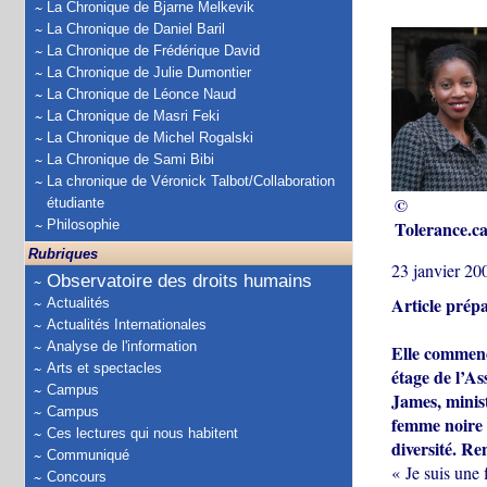
La Chronique de Bjarne Melkevik
La Chronique de Daniel Baril
La Chronique de Frédérique David
La Chronique de Julie Dumontier
La Chronique de Léonce Naud
La Chronique de Masri Feki
La Chronique de Michel Rogalski
La Chronique de Sami Bibi
La chronique de Véronick Talbot/Collaboration
©
étudiante
Tolerance.c
Philosophie
Rubriques
23 janvier 20
Observatoire des droits humains
Article prépa
Actualités
Actualités Internationales
Analyse de l'information
Elle commenc
Arts et spectacles
étage de l’A
Campus
James, minis
Campus
femme noire à
Ces lectures qui nous habitent
diversité. R
Communiqué
« Je suis une 
Concours