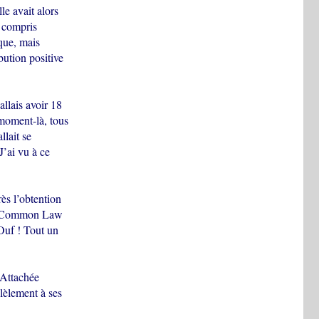
le avait alors
s compris
que, mais
bution positive
llais avoir 18
 moment-là, tous
llait se
J’ai vu à ce
rès l’obtention
 en Common Law
 Ouf ! Tout un
 Attachée
lèlement à ses