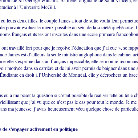
e nom de Sir George Williams. Sa mère, originaire de Saint-Vincent, es
tudier à l’Université McGill.
 eu leurs deux filles, le couple James a tout de suite voulu leur permettr
 de pouvoir évoluer le mieux possible au sein de la société québécoise. Il
oms français et ils les ont inscrites dans une école primaire francophon
ont travaillé fort pour que je reçoive l’éducation que j’ai eue », se rappe
nde James est d’ailleurs la seule ministre anglophone dans le cabinet ac
e elle s’exprime dans un français impeccable, elle se montre reconnais
voir motivée dans sa carrière et de lui avoir permis de baigner dans une
tudiante en droit à l’Université de Montréal, elle y décrochera un bacc
s eu à me poser la question si c’était possible de réaliser telle ou telle ch
ieillissant que j’ai vu que ce n’est pas le cas pour tout le monde. Je me
ans ma jeunesse, j’avais heureusement vécu quelque chose de particuli
 de s’engager activement en politique