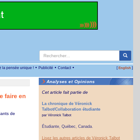
•
•
•
z la pensée unique !
Publicité
Contact
[
]
English
Analyses et Opinions
Cet article fait partie de
 faire en
La chronique de Véronick
Talbot/Collaboration étudiante
iants de
par
Véronick Talbot
Étudiante, Québec, Canada.
Lisez les autres articles de Véronick Talbot