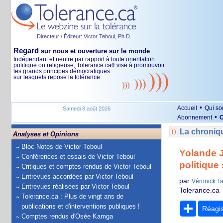
Directeur / Éditeur: Victor Teboul, Ph.D.
Regard
sur nous et ouverture sur le monde
Indépendant et neutre par rapport à toute orientation
politique ou religieuse, Tolerance.ca
vise à promouvoir
®
les grands principes démocratiques
sur lesquels repose la tolérance.
•
Accueil
Qui s
Samedi 8 août 2026
•
Abonnement
O
La chroniqu
Analyses et Opinions
Bloc-Notes de Victor Teboul
Yolande J
Conférences et essais de Victor Teboul
politique 
Critiques et comptes rendus de Victor Teboul
Entrevues accordées par Victor Teboul
par
Véronick Ta
Entrevues réalisées par Victor Teboul
Tolerance.ca
Tolerance.ca : Plus de vingt ans de
Partage
publications et d'interventions publiques !
Réagi
Comptes rendus d'Osée Kamga