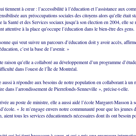
ui tiennent à cœur : l’accessibilité à l’éducation et l’assistance aux co
sibilisée aux préoccupations sociales des citoyens alors qu’elle était sta
e la Santé et des Services sociaux jusqu’à son élection en 2004, elle se
nt attentive à la place qu’occupe l’éducation dans le bien-être des gens.
onne qui veut suivre un parcours d’éducation doit y avoir accès, affirm
éducation, c’est la base de l’avenir. »
tte raison qu’elle a collaboré au développement d’un programme d’étude
ifficulté dans l’ouest de l’Île de Montréal.
 aussi à répondre aux besoins de notre population en collaborant à un 
re dans l’arrondissement de Pierrefonds-Senneville », précise-t-elle.
ivée au poste de ministre, elle a aussi aidé l’école Margaret-Masson à s
 d’école. « Je m’engage envers notre communauté pour que les jeunes 
n, aient tous les services éducationnels nécessaires dont ils ont besoin p
vité qui lui tient beaucoup à cœur, et qui a pris une envergure internatio