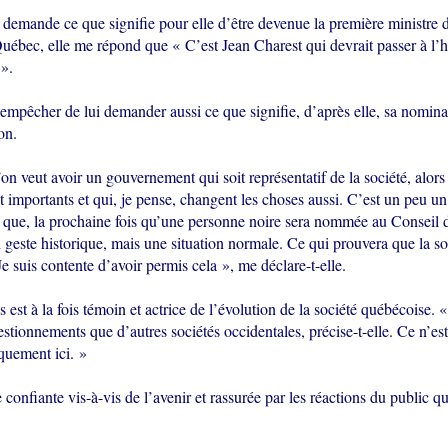
 demande ce que signifie pour elle d’être devenue la première ministre d
Québec, elle me répond que « C’est Jean Charest qui devrait passer à l’h
 ».
empêcher de lui demander aussi ce que signifie, d’après elle, sa nomin
on.
on veut avoir un gouvernement qui soit représentatif de la société, alors
t importants et qui, je pense, changent les choses aussi. C’est un peu un
r que, la prochaine fois qu’une personne noire sera nommée au Conseil d
 geste historique, mais une situation normale. Ce qui prouvera que la soc
e suis contente d’avoir permis cela », me déclare-t-elle.
est à la fois témoin et actrice de l’évolution de la société québécoise.
tionnements que d’autres sociétés occidentales, précise-t-elle. Ce n’es
iquement ici. »
 confiante vis-à-vis de l’avenir et rassurée par les réactions du public qu