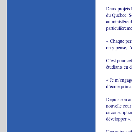
Deux projets l
du Québec. Sen
au ministère d
particulièreme
« Chaque pers
on y pense, l’
C’est pour ce
étudiants en d
« Je m’engage
d’école primai
Depuis son arr
nouvelle cour
circonscriptio
développer ».
Une autre acti