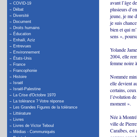
avant l’âge d
COVID-19
plusieurs d’en
Débat
jeune, je me di
Diversité
Document
je suis chance
Droits humains
bien et qui m’
Éducation
sens », poursu
Enhaili, Aziz
Entrevues
Yolande James
Environnement
2004, elle rem
États-Unis
femme noire à
France
Francophonie
Nommée minist
Histoire
elle devient a
Israël
Israël-Palestine
certains, ceux
La Crise d'Octobre 1970
l’évolution de
La tolérance ? Votre réponse
moment ».
Les Grandes Figures de la tolérance
Littérature
Née à Montréa
Livres
ville de Pierr
Livres de Victor Teboul
Caraïbes, est 
Médias - Communiqués