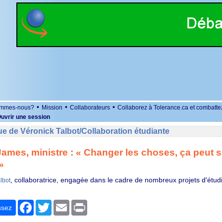
•
•
•
ommes-nous?
Mission
Collaborateurs
Collaborez à Tolerance.ca et combatte
uvrir une session
e de Véronick Talbot/Collaboration étudiante
ames, ministre : « Changer les choses, ça peut se
»
, collaboratrice, engagée dans le cadre de nombreux projets d'étud
lbot
r
Facebook
Twitter
Email
Print
ssez