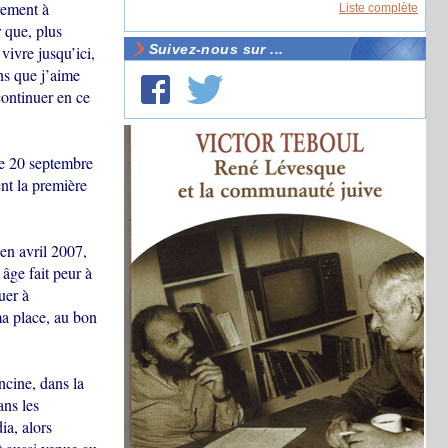
rement à
Liste complète
r que, plus
Suivez-nous sur ...
 vivre jusqu’ici,
ns que j’aime
continuer en ce
Le 20 septembre
ent la première
en avril 2007,
 âge fait peur à
uer à
ma place, au bon
ncine, dans la
ans les
ia, alors