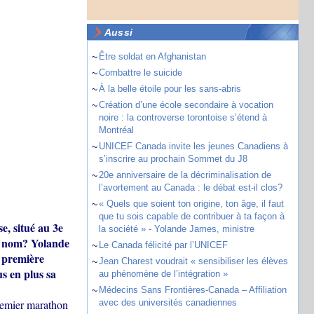
Aussi
~
Être soldat en Afghanistan
~
Combattre le suicide
~
À la belle étoile pour les sans-abris
~
Création d’une école secondaire à vocation
noire : la controverse torontoise s’étend à
Montréal
~
UNICEF Canada invite les jeunes Canadiens à
s’inscrire au prochain Sommet du J8
~
20e anniversaire de la décriminalisation de
l’avortement au Canada : le débat est-il clos?
~
« Quels que soient ton origine, ton âge, il faut
que tu sois capable de contribuer à ta façon à
, situé au 3e
la société » - Yolande James, ministre
on nom? Yolande
~
Le Canada félicité par l’UNICEF
 première
~
Jean Charest voudrait « sensibiliser les élèves
s en plus sa
au phénomène de l’intégration »
~
Médecins Sans Frontières-Canada – Affiliation
 premier marathon
avec des universités canadiennes