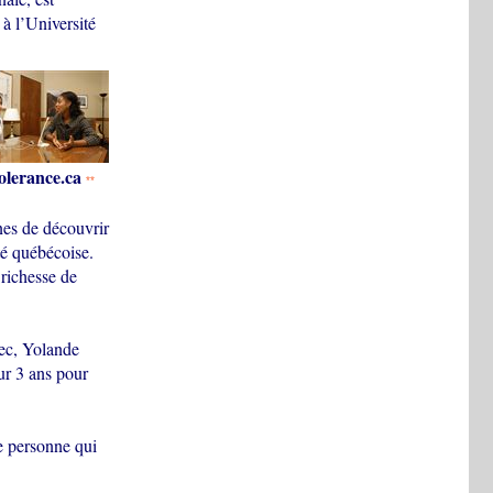
 à l’Université
olerance.ca
**
nes de découvrir
té québécoise.
richesse de
ec, Yolande
ur 3 ans pour
e personne qui