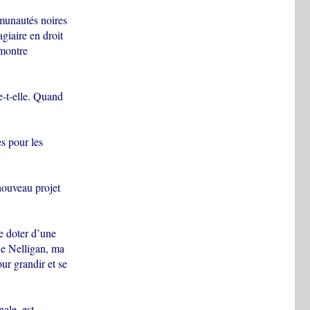
mmunautés noires
giaire en droit
 montre
e-t-elle. Quand
s pour les
nouveau projet
e doter d’une
de Nelligan, ma
our grandir et se
nale, est