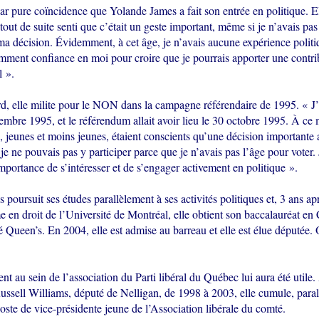
ar pure coïncidence que Yolande James a fait son entrée en politique. El
 tout de suite senti que c’était un geste important, même si je n’avais pa
ma décision. Évidemment, à cet âge, je n’avais aucune expérience politi
amment confiance en moi pour croire que je pourrais apporter une contri
l ».
d, elle milite pour le NON dans la campagne référendaire de 1995. « J’a
embre 1995, et le référendum allait avoir lieu le 30 octobre 1995. À ce
 jeunes et moins jeunes, étaient conscients qu’une décision importante a
je ne pouvais pas y participer parce que je n’avais pas l’âge pour voter. 
portance de s’intéresser et de s’engager activement en politique ».
poursuit ses études parallèlement à ses activités politiques et, 3 ans ap
e en droit de l’Université de Montréal, elle obtient son baccalauréat
é Queen’s. En 2004, elle est admise au barreau et elle est élue députée.
 au sein de l’association du Parti libéral du Québec lui aura été utile.
ussell Williams, député de Nelligan, de 1998 à 2003, elle cumule, paral
poste de vice-présidente jeune de l’Association libérale du comté.