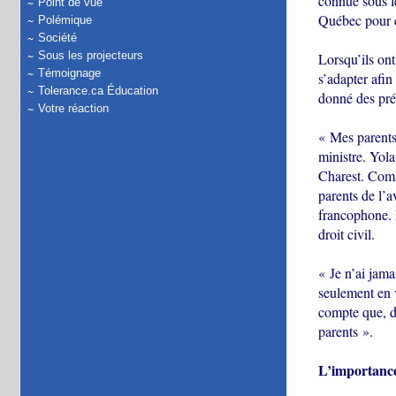
connue sous l
Point de vue
Québec pour é
Polémique
Société
Sous les projecteurs
Lorsqu’ils ont
Témoignage
s’adapter afin
Tolerance.ca Éducation
donné des prén
Votre réaction
« Mes parents 
ministre. Yola
Charest. Comm
parents de l’a
francophone. É
droit civil.
« Je n’ai jamai
seulement en v
compte que, d
parents ».
L’importance