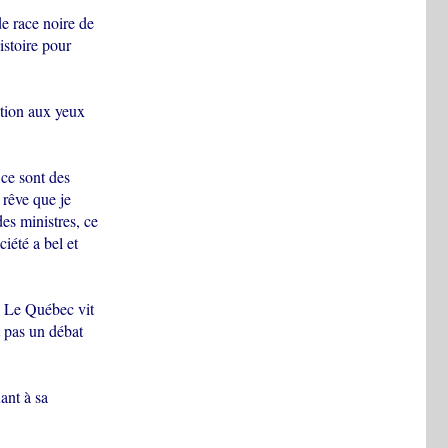
e race noire de
istoire pour
ation aux yeux
 ce sont des
 rêve que je
es ministres, ce
iété a bel et
 « Le Québec vit
t pas un débat
ant à sa