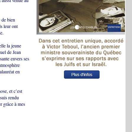
t aussi venue au
e de bien
s leur ont
e.
lle la jeune
tuel de Jean
sante envers ses
 atmosphère
alauréat en
ose, et c’est
 suis rendu
er grâce à mes