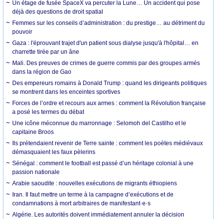
Un étage de fusée SpaceX va percuter la Lune… Un accident qui pose
déjà des questions de droit spatial
Femmes sur les conseils d’administration : du prestige… au détriment du
pouvoir
Gaza : l'éprouvant trajet d'un patient sous dialyse jusqu'à l'hôpital… en
charrette tirée par un âne
Mali. Des preuves de crimes de guerre commis par des groupes armés
dans la région de Gao
Des empereurs romains à Donald Trump : quand les dirigeants politiques
se montrent dans les enceintes sportives
Forces de l’ordre et recours aux armes : comment la Révolution française
a posé les termes du débat
Une icône méconnue du marronnage : Selomoh del Castilho et le
capitaine Broos
Ils prétendaient revenir de Terre sainte : comment les poètes médiévaux
démasquaient les faux pèlerins
Sénégal : comment le football est passé d’un héritage colonial à une
passion nationale
Arabie saoudite : nouvelles exécutions de migrants éthiopiens
Iran. Il faut mettre un terme à la campagne d’exécutions et de
condamnations à mort arbitraires de manifestant·e·s
Algérie. Les autorités doivent immédiatement annuler la décision