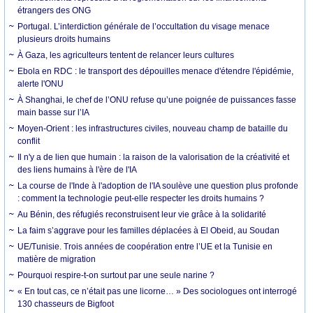
étrangers des ONG
Portugal. L’interdiction générale de l’occultation du visage menace
plusieurs droits humains
À Gaza, les agriculteurs tentent de relancer leurs cultures
Ebola en RDC : le transport des dépouilles menace d'étendre l'épidémie,
alerte l'ONU
À Shanghai, le chef de l’ONU refuse qu’une poignée de puissances fasse
main basse sur l’IA
Moyen-Orient : les infrastructures civiles, nouveau champ de bataille du
conflit
Il n'y a de lien que humain : la raison de la valorisation de la créativité et
des liens humains à l'ère de l'IA
La course de l'Inde à l'adoption de l'IA soulève une question plus profonde
: comment la technologie peut-elle respecter les droits humains ?
Au Bénin, des réfugiés reconstruisent leur vie grâce à la solidarité
La faim s’aggrave pour les familles déplacées à El Obeid, au Soudan
UE/Tunisie. Trois années de coopération entre l’UE et la Tunisie en
matière de migration
Pourquoi respire-t-on surtout par une seule narine ?
« En tout cas, ce n’était pas une licorne… » Des sociologues ont interrogé
130 chasseurs de Bigfoot