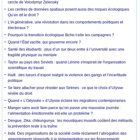
cercle de Volodymyr Zelensky
Les centres de données spatiaux posent aussi des risques écologiques.
Qu’en dit le droit ?
L’IA générative, une révolution dans les comportements politiques et
électoraux ?
Pourquoi la transition écologique fâche-t-elle les campagnes ?
Quand l’État vacille, qui gouverne encore ?
Santé des étudiants : plus d’un sur deux entre à l’université avec une
fragilité physique ou mentale
Taylor au pays des Soviets : quand Lénine s'inspirait de l'organisation
scientifique du travail
Haïti : des lueurs d’espoir malgré la violence des gangs et l’incertitude
politique
Se faire attacher pour résister aux Sirènes : ce que le choix d’Ulysse
révèle du droit
Quand « L’Odyssée » d’Ulysse éclaire les migrations contemporaines
Manger sans avoir faim parce qu’on passe une mauvaise journée :
l’alimentation émotionnelle est-elle un problème ?
Dengue, Zika, chikungunya : les moustiques invasifs coûtent des milliards,
la prévention reste à la traîne
Inde. Des organisations de la société civile réclament l’abrogation des
amendements répressifs à la réglementation sur les financements