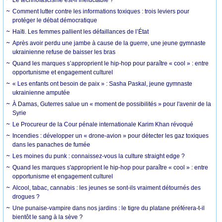
Le technofascisme est-il inéluctable ?
Comment lutter contre les informations toxiques : trois leviers pour
protéger le débat démocratique
Haïti. Les femmes pallient les défaillances de l’État
Après avoir perdu une jambe à cause de la guerre, une jeune gymnaste
ukrainienne refuse de baisser les bras
Quand les marques s’approprient le hip-hop pour paraître « cool » : entre
opportunisme et engagement culturel
« Les enfants ont besoin de paix » : Sasha Paskal, jeune gymnaste
ukrainienne amputée
À Damas, Guterres salue un « moment de possibilités » pour l'avenir de la
Syrie
Le Procureur de la Cour pénale internationale Karim Khan révoqué
Incendies : développer un « drone-avion » pour détecter les gaz toxiques
dans les panaches de fumée
Les moines du punk : connaissez-vous la culture straight edge ?
Quand les marques s'approprient le hip-hop pour paraître « cool » : entre
opportunisme et engagement culturel
Alcool, tabac, cannabis : les jeunes se sont-ils vraiment détournés des
drogues ?
Une punaise-vampire dans nos jardins : le tigre du platane préférera-t-il
bientôt le sang à la sève ?