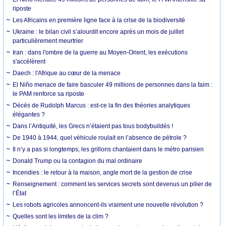
riposte
Les Africains en première ligne face à la crise de la biodiversité
Ukraine : le bilan civil s’alourdit encore après un mois de juillet
particulièrement meurtrier
Iran : dans l'ombre de la guerre au Moyen-Orient, les exécutions
s'accélèrent
Daech : l'Afrique au cœur de la menace
El Niño menace de faire basculer 49 millions de personnes dans la faim :
le PAM renforce sa riposte
Décès de Rudolph Marcus : est-ce la fin des théories analytiques
élégantes ?
Dans l’Antiquité, les Grecs n’étaient pas tous bodybuildés !
De 1940 à 1944, quel véhicule roulait en l’absence de pétrole ?
Il n’y a pas si longtemps, les grillons chantaient dans le métro parisien
Donald Trump ou la contagion du mal ordinaire
Incendies : le retour à la maison, angle mort de la gestion de crise
Renseignement : comment les services secrets sont devenus un pilier de
l’État
Les robots agricoles annoncent-ils vraiment une nouvelle révolution ?
Quelles sont les limites de la clim ?