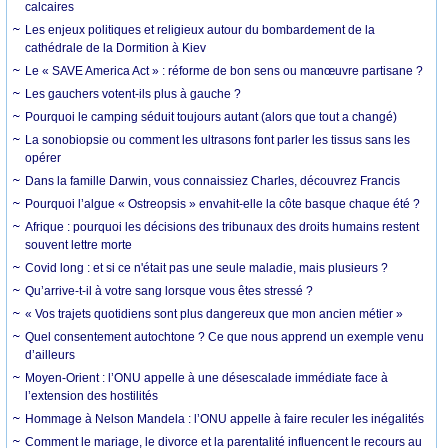
calcaires
Les enjeux politiques et religieux autour du bombardement de la
cathédrale de la Dormition à Kiev
Le « SAVE America Act » : réforme de bon sens ou manœuvre partisane ?
Les gauchers votent-ils plus à gauche ?
Pourquoi le camping séduit toujours autant (alors que tout a changé)
La sonobiopsie ou comment les ultrasons font parler les tissus sans les
opérer
Dans la famille Darwin, vous connaissiez Charles, découvrez Francis
Pourquoi l’algue « Ostreopsis » envahit-elle la côte basque chaque été ?
Afrique : pourquoi les décisions des tribunaux des droits humains restent
souvent lettre morte
Covid long : et si ce n'était pas une seule maladie, mais plusieurs ?
Qu’arrive-t-il à votre sang lorsque vous êtes stressé ?
« Vos trajets quotidiens sont plus dangereux que mon ancien métier »
Quel consentement autochtone ? Ce que nous apprend un exemple venu
d’ailleurs
Moyen-Orient : l’ONU appelle à une désescalade immédiate face à
l’extension des hostilités
Hommage à Nelson Mandela : l’ONU appelle à faire reculer les inégalités
Comment le mariage, le divorce et la parentalité influencent le recours au