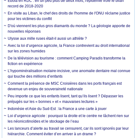
Ebola en RDC : en un peu plus de deux mois, l'épidémie frôle le bilan
record de 2018-2020
En visite au Liban, le chef des droits de l'homme de l'ONU réclame justice
pour les victimes du conflit
D'où viennent les plus gros diamants du monde ? La géologie apporte de
nouvelles réponses
Ulysse aux mille ruses était-il aussi un athlète ?
Avec la loi d’urgence agricole, la France contrevient au droit international
sur les zones humides
De la télévision au tourisme : comment Camping Paradis transforme la
fiction en expérience
L’hypominéralisation molaire-incisive, une anomalie dentaire mal connue
qui touche des millions d’enfants
Comment la présence de MSC Croisières dans les ports français est
devenue un enjeu de souveraineté nationale
Peu importe ce que les enfants lisent, tant qu’ils lisent ? Dépasser les
préjugés sur les « bonnes » et « mauvaises lectures »
Indonésie et Asie du Sud-Est : la France a une carte à jouer
Loi d’urgence agricole : pourquoi la droite et le centre ne lâchent rien sur
les néonicotinoïdes et le stockage de l’eau
Les lanceurs d’alerte au travail se censurent, car ils sont ignorés par leur
hiérarchie. Comment éviter d’en arriver à un drame ?