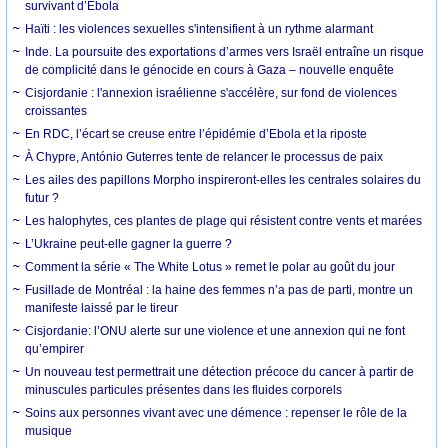
survivant d’Ebola
Haïti : les violences sexuelles s'intensifient à un rythme alarmant
Inde. La poursuite des exportations d’armes vers Israël entraîne un risque
de complicité dans le génocide en cours à Gaza – nouvelle enquête
Cisjordanie : l'annexion israélienne s'accélère, sur fond de violences
croissantes
En RDC, l’écart se creuse entre l’épidémie d’Ebola et la riposte
À Chypre, António Guterres tente de relancer le processus de paix
Les ailes des papillons Morpho inspireront-elles les centrales solaires du
futur ?
Les halophytes, ces plantes de plage qui résistent contre vents et marées
L’Ukraine peut-elle gagner la guerre ?
Comment la série « The White Lotus » remet le polar au goût du jour
Fusillade de Montréal : la haine des femmes n’a pas de parti, montre un
manifeste laissé par le tireur
Cisjordanie: l’ONU alerte sur une violence et une annexion qui ne font
qu’empirer
Un nouveau test permettrait une détection précoce du cancer à partir de
minuscules particules présentes dans les fluides corporels
Soins aux personnes vivant avec une démence : repenser le rôle de la
musique