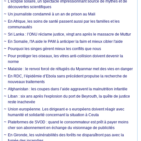
L’éclipse solaire, un spectacle impressionnant source de mythes et de
découvertes scientifiques
Un journaliste condamné à un an de prison au Mali
En Afrique, les soins de santé passent aussi par les familles et les
communautés
Sri Lanka : l’ONU réclame justice, vingt ans après le massacre de Muttur
En Somalie, l'IA aide le PAM à anticiper la faim et mieux cibler l'aide
Pourquoi les singes gèrent mieux les conflits que nous
Pour protéger les oiseaux, les vitres anti-collision doivent devenir la
norme
Malaisie : le renvoi forcé de réfugiés du Myanmar met des vies en danger
En RDC, l’épidémie d’Ebola sans précédent propulse la recherche de
nouveaux traitements
Afghanistan : les coupes dans l’aide aggravent la malnutrition infantile
Liban : six ans après l'explosion du port de Beyrouth, la quête de justice
reste inachevée
Union européenne. Les dirigeant·e·s européens doivent réagir avec
humanité et solidarité concernant la situation à Ceuta
Plateformes de SVOD : quand le consommateur est prêt à payer moins
cher son abonnement en échange du visionnage de publicités
En Gironde, les vulnérabilités des forêts ne disparaîtront pas avec la
fumée des incendies