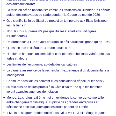
des animaux errants
La mise en scène nationaliste contre les traditions du Bushido : les débats
autour des nettoyages de stade pendant la Coupe du monde 2026
Que signifie la fin du Statut de protection temporaire aux États-Unis pour
les Haïtiens ?
Non, la Cour suprême n'a pas qualifié les Canadiens unilingues
d'« inférieurs »
Retourner sur la Lune : voici pourquoi le défi parait plus grand qu’en 1969
Qu’est-ce que la littérature « jeune adulte » ?
Habiter en hauteur : un immobilier cher et recherché, mais vulnérable aux
fortes chaleurs
Les limites de l’économie, au-delà des caricatures
La caméra au service de la recherche : l’expérience d’un documentaire à
Madagascar
Cadmium : des laitues peuvent-elles nous aider à dépolluer les sols ?
80 milliards de dollars promis à la Côte d’Ivoire : ce que les marchés
voient avant les agences de notation
Monde. La chaleur extrême met en évidence la convergence mortelle
entre changement climatique, cupidité des grandes entreprises et
défaillance politique, alors que les droits partent en fumée
« Me faire soigner rapidement m’a sauvé la vie » : Justin Singo Nguma,