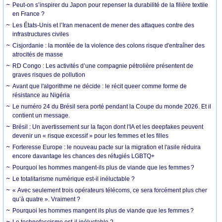
Peut-on s’inspirer du Japon pour repenser la durabilité de la filière textile
en France ?
Les États-Unis et l’Iran menacent de mener des attaques contre des
infrastructures civiles
Cisjordanie : la montée de la violence des colons risque d'entraîner des
atrocités de masse
RD Congo : Les activités d’une compagnie pétrolière présentent de
graves risques de pollution
Avant que l'algorithme ne décide : le récit queer comme forme de
résistance au Nigéria
Le numéro 24 du Brésil sera porté pendant la Coupe du monde 2026. Et il
contient un message.
Brésil : Un avertissement sur la façon dont l'IA et les deepfakes peuvent
devenir un « risque excessif » pour les femmes et les filles
Forteresse Europe : le nouveau pacte sur la migration et l'asile réduira
encore davantage les chances des réfugiés LGBTQ+
Pourquoi les hommes mangent-ils plus de viande que les femmes ?
Le totalitarisme numérique est-il inéluctable ?
« Avec seulement trois opérateurs télécoms, ce sera forcément plus cher
qu’à quatre ». Vraiment ?
Pourquoi les hommes mangent ils plus de viande que les femmes ?