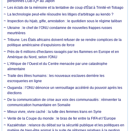
personnes LGBTQ+ au Japon
Les éclats de la mémoire et la tentative de coup d'État à Trinité-et-Tobago
La technologie peut-elle résoudre les litiges d'arbitrage au kendo ?
Inspection du hijab, gifle, arrestation : le quotidien sous le régime taliban
Ukraine : le chef de l’ONU condamne de nouvelles frappes russes
meurtrières
Tribune. Les États africains doivent refuser de se rendre complices de la
politique américaine d’expulsions de force
Près de 6 millions d'hectares ravagés par les flammes en Europe et en
Amérique du Nord, selon l'ONU
L’Afrique de l’Ouest et du Centre menacée par une catastrophe
alimentaire
Traite des êtres humains : les nouveaux esclaves derrière les
escroqueries en ligne
Ouganda : l’ONU dénonce un verrouillage accéléré du pouvoir après les
élections
De la communication de crise aux voix des communautés : réinventer la
communication humanitaire en Somalie
Mieux vivre, vivre caché : la lutte des femmes trans en Syrie
Vente de la Coupe du monde : le bras de fer entre la FIFA et l’Europe
Kazakhstan : relance du débat sur la sécurité publique et les politiques en
matière de bien-être animal à la suite de réformes relatives à la gestion