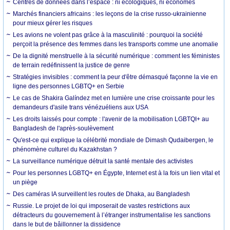
Centres de données dans l’espace : ni écologiques, ni économes
Marchés financiers africains : les leçons de la crise russo-ukrainienne
pour mieux gérer les risques
Les avions ne volent pas grâce à la masculinité : pourquoi la société
perçoit la présence des femmes dans les transports comme une anomalie
De la dignité menstruelle à la sécurité numérique : comment les féministes
de terrain redéfinissent la justice de genre
Stratégies invisibles : comment la peur d'être démasqué façonne la vie en
ligne des personnes LGBTQ+ en Serbie
Le cas de Shakira Galíndez met en lumière une crise croissante pour les
demandeurs d'asile trans vénézuéliens aux USA
Les droits laissés pour compte : l'avenir de la mobilisation LGBTQI+ au
Bangladesh de l'après-soulèvement
Qu'est-ce qui explique la célébrité mondiale de Dimash Qudaibergen, le
phénomène culturel du Kazakhstan ?
La surveillance numérique détruit la santé mentale des activistes
Pour les personnes LGBTQ+ en Égypte, Internet est à la fois un lien vital et
un piège
Des caméras IA surveillent les routes de Dhaka, au Bangladesh
Russie. Le projet de loi qui imposerait de vastes restrictions aux
détracteurs du gouvernement à l’étranger instrumentalise les sanctions
dans le but de bâillonner la dissidence