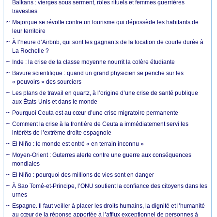
Balkans : vierges sous serment, rôles rituels et femmes guerrières
travesties
Majorque se révolte contre un tourisme qui dépossède les habitants de
leur territoire
À l’heure d’Airbnb, qui sont les gagnants de la location de courte durée à
La Rochelle ?
Inde : la crise de la classe moyenne nourrit la colère étudiante
Bavure scientifique : quand un grand physicien se penche sur les
« pouvoirs » des sourciers
Les plans de travail en quartz, à l’origine d’une crise de santé publique
aux États-Unis et dans le monde
Pourquoi Ceuta est au cœur d’une crise migratoire permanente
Comment la crise à la frontière de Ceuta a immédiatement servi les
intérêts de l’extrême droite espagnole
El Niño : le monde est entré « en terrain inconnu »
Moyen-Orient : Guterres alerte contre une guerre aux conséquences
mondiales
El Niño : pourquoi des millions de vies sont en danger
À Sao Tomé-et-Principe, l’ONU soutient la confiance des citoyens dans les
urnes
Espagne. Il faut veiller à placer les droits humains, la dignité et l’humanité
au cœur de la réponse apportée à l’afflux exceptionnel de personnes à