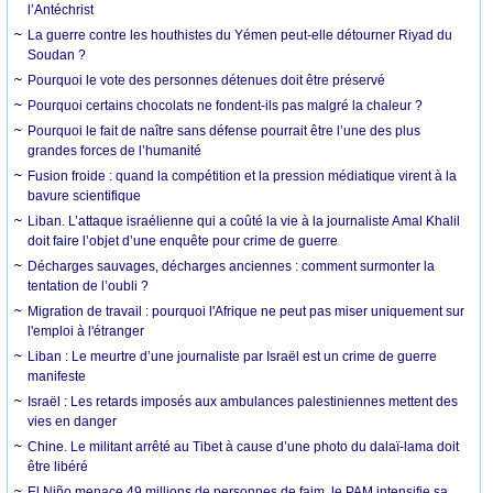
l’Antéchrist
La guerre contre les houthistes du Yémen peut-elle détourner Riyad du
Soudan ?
Pourquoi le vote des personnes détenues doit être préservé
Pourquoi certains chocolats ne fondent-ils pas malgré la chaleur ?
Pourquoi le fait de naître sans défense pourrait être l’une des plus
grandes forces de l’humanité
Fusion froide : quand la compétition et la pression médiatique virent à la
bavure scientifique
Liban. L’attaque israélienne qui a coûté la vie à la journaliste Amal Khalil
doit faire l’objet d’une enquête pour crime de guerre
Décharges sauvages, décharges anciennes : comment surmonter la
tentation de l’oubli ?
Migration de travail : pourquoi l'Afrique ne peut pas miser uniquement sur
l'emploi à l'étranger
Liban : Le meurtre d’une journaliste par Israël est un crime de guerre
manifeste
Israël : Les retards imposés aux ambulances palestiniennes mettent des
vies en danger
Chine. Le militant arrêté au Tibet à cause d’une photo du dalaï-lama doit
être libéré
El Niño menace 49 millions de personnes de faim, le PAM intensifie sa