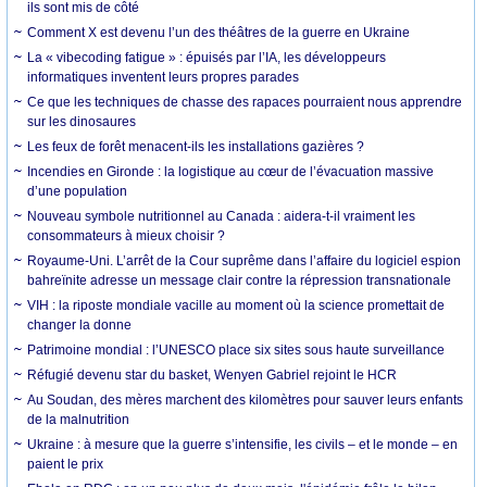
ils sont mis de côté
Comment X est devenu l’un des théâtres de la guerre en Ukraine
La « vibecoding fatigue » : épuisés par l’IA, les développeurs
informatiques inventent leurs propres parades
Ce que les techniques de chasse des rapaces pourraient nous apprendre
sur les dinosaures
Les feux de forêt menacent-ils les installations gazières ?
Incendies en Gironde : la logistique au cœur de l’évacuation massive
d’une population
Nouveau symbole nutritionnel au Canada : aidera-t-il vraiment les
consommateurs à mieux choisir ?
Royaume-Uni. L’arrêt de la Cour suprême dans l’affaire du logiciel espion
bahreïnite adresse un message clair contre la répression transnationale
VIH : la riposte mondiale vacille au moment où la science promettait de
changer la donne
Patrimoine mondial : l’UNESCO place six sites sous haute surveillance
Réfugié devenu star du basket, Wenyen Gabriel rejoint le HCR
Au Soudan, des mères marchent des kilomètres pour sauver leurs enfants
de la malnutrition
Ukraine : à mesure que la guerre s’intensifie, les civils – et le monde – en
paient le prix