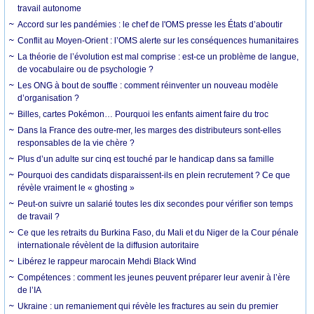
travail autonome
Accord sur les pandémies : le chef de l'OMS presse les États d’aboutir
Conflit au Moyen-Orient : l’OMS alerte sur les conséquences humanitaires
La théorie de l’évolution est mal comprise : est-ce un problème de langue,
de vocabulaire ou de psychologie ?
Les ONG à bout de souffle : comment réinventer un nouveau modèle
d’organisation ?
Billes, cartes Pokémon… Pourquoi les enfants aiment faire du troc
Dans la France des outre-mer, les marges des distributeurs sont-elles
responsables de la vie chère ?
Plus d’un adulte sur cinq est touché par le handicap dans sa famille
Pourquoi des candidats disparaissent-ils en plein recrutement ? Ce que
révèle vraiment le « ghosting »
Peut-on suivre un salarié toutes les dix secondes pour vérifier son temps
de travail ?
Ce que les retraits du Burkina Faso, du Mali et du Niger de la Cour pénale
internationale révèlent de la diffusion autoritaire
Libérez le rappeur marocain Mehdi Black Wind
Compétences : comment les jeunes peuvent préparer leur avenir à l’ère
de l’IA
Ukraine : un remaniement qui révèle les fractures au sein du premier