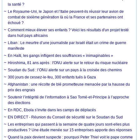
la santé ?
Le Royaume-Uni, le Japon et l’Italie peuvent-ils réussir leur avion de
combat de sixième génération là où la France et ses partenaires ont
échoué ?
Comment mieux élever ses enfants ? Voici les résultats d'un projet testé
dans huit pays africains
Liban : Le meurtre d’une journaliste par Israël était un crime de guerre
manifeste
En Haïti, les gangs infligent des souffrances « inimaginables »
Hiroshima, 81 ans après : l'ONU alerte sur le retour du risque nucléaire
Soudan du Sud : l’ONU alerte sur un pays à la croisée des chemins
300 jours de cessez-le-feu, 300 enfants tués à Gaza
Afghanistan : une récolte de blé prometteuse menacée par la hausse du
prix des engrais
Soutenir l’intégrité de l’information à Sao Tomé-et-Principe à l’approche
des élections
En RDC, Ebola s’invite dans les camps de déplacés
EN DIRECT - Réunion du Conseil de sécurité sur le Soudan du Sud
Les entreprises qui passent à la semaine de quatre jours sont-elles plus
productives ? Une étude menée sur 15 entreprises apporte des réponses
Quand la paix devient suspecte : pourquoi Peter Thiel voit le pape comme