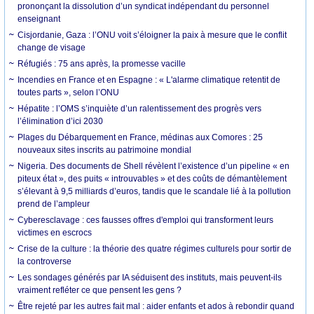
prononçant la dissolution d’un syndicat indépendant du personnel
enseignant
Cisjordanie, Gaza : l’ONU voit s’éloigner la paix à mesure que le conflit
change de visage
Réfugiés : 75 ans après, la promesse vacille
Incendies en France et en Espagne : « L'alarme climatique retentit de
toutes parts », selon l’ONU
Hépatite : l’OMS s’inquiète d’un ralentissement des progrès vers
l’élimination d’ici 2030
Plages du Débarquement en France, médinas aux Comores : 25
nouveaux sites inscrits au patrimoine mondial
Nigeria. Des documents de Shell révèlent l’existence d’un pipeline « en
piteux état », des puits « introuvables » et des coûts de démantèlement
s’élevant à 9,5 milliards d’euros, tandis que le scandale lié à la pollution
prend de l’ampleur
Cyberesclavage : ces fausses offres d'emploi qui transforment leurs
victimes en escrocs
Crise de la culture : la théorie des quatre régimes culturels pour sortir de
la controverse
Les sondages générés par IA séduisent des instituts, mais peuvent-ils
vraiment refléter ce que pensent les gens ?
Être rejeté par les autres fait mal : aider enfants et ados à rebondir quand