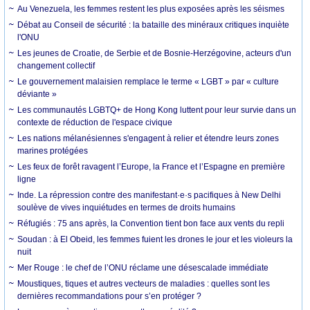
Au Venezuela, les femmes restent les plus exposées après les séismes
Débat au Conseil de sécurité : la bataille des minéraux critiques inquiète
l'ONU
Les jeunes de Croatie, de Serbie et de Bosnie-Herzégovine, acteurs d'un
changement collectif
Le gouvernement malaisien remplace le terme « LGBT » par « culture
déviante »
Les communautés LGBTQ+ de Hong Kong luttent pour leur survie dans un
contexte de réduction de l'espace civique
Les nations mélanésiennes s'engagent à relier et étendre leurs zones
marines protégées
Les feux de forêt ravagent l’Europe, la France et l’Espagne en première
ligne
Inde. La répression contre des manifestant·e·s pacifiques à New Delhi
soulève de vives inquiétudes en termes de droits humains
Réfugiés : 75 ans après, la Convention tient bon face aux vents du repli
Soudan : à El Obeid, les femmes fuient les drones le jour et les violeurs la
nuit
Mer Rouge : le chef de l’ONU réclame une désescalade immédiate
Moustiques, tiques et autres vecteurs de maladies : quelles sont les
dernières recommandations pour s’en protéger ?