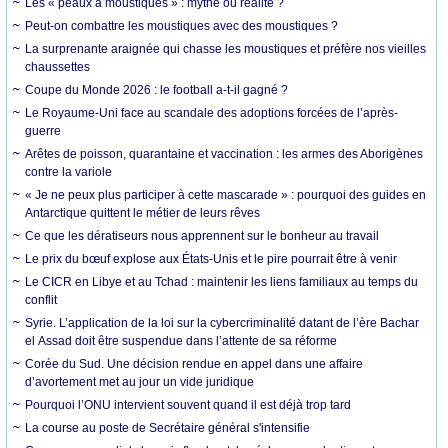
Les « peaux à moustiques » : mythe ou réalité ?
Peut-on combattre les moustiques avec des moustiques ?
La surprenante araignée qui chasse les moustiques et préfère nos vieilles
chaussettes
Coupe du Monde 2026 : le football a-t-il gagné ?
Le Royaume-Uni face au scandale des adoptions forcées de l’après-
guerre
Arêtes de poisson, quarantaine et vaccination : les armes des Aborigènes
contre la variole
« Je ne peux plus participer à cette mascarade » : pourquoi des guides en
Antarctique quittent le métier de leurs rêves
Ce que les dératiseurs nous apprennent sur le bonheur au travail
Le prix du bœuf explose aux États-Unis et le pire pourrait être à venir
Le CICR en Libye et au Tchad : maintenir les liens familiaux au temps du
conflit
Syrie. L’application de la loi sur la cybercriminalité datant de l’ère Bachar
el Assad doit être suspendue dans l’attente de sa réforme
Corée du Sud. Une décision rendue en appel dans une affaire
d’avortement met au jour un vide juridique
Pourquoi l’ONU intervient souvent quand il est déjà trop tard
La course au poste de Secrétaire général s'intensifie