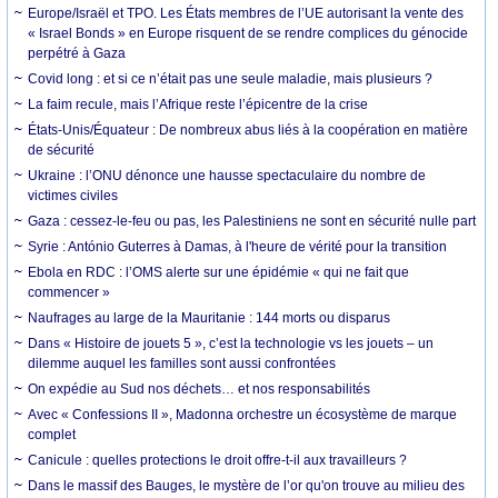
Europe/Israël et TPO. Les États membres de l’UE autorisant la vente des
« Israel Bonds » en Europe risquent de se rendre complices du génocide
perpétré à Gaza
Covid long : et si ce n’était pas une seule maladie, mais plusieurs ?
La faim recule, mais l’Afrique reste l’épicentre de la crise
États-Unis/Équateur : De nombreux abus liés à la coopération en matière
de sécurité
Ukraine : l’ONU dénonce une hausse spectaculaire du nombre de
victimes civiles
Gaza : cessez-le-feu ou pas, les Palestiniens ne sont en sécurité nulle part
Syrie : António Guterres à Damas, à l'heure de vérité pour la transition
Ebola en RDC : l’OMS alerte sur une épidémie « qui ne fait que
commencer »
Naufrages au large de la Mauritanie : 144 morts ou disparus
Dans « Histoire de jouets 5 », c’est la technologie vs les jouets – un
dilemme auquel les familles sont aussi confrontées
On expédie au Sud nos déchets… et nos responsabilités
Avec « Confessions II », Madonna orchestre un écosystème de marque
complet
Canicule : quelles protections le droit offre-t-il aux travailleurs ?
Dans le massif des Bauges, le mystère de l’or qu'on trouve au milieu des