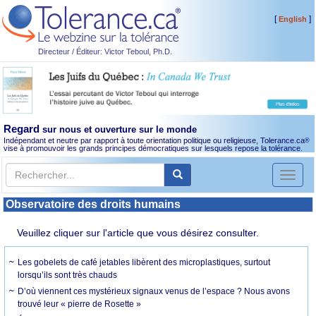
[
]
English
Directeur / Éditeur: Victor Teboul, Ph.D.
Regard
sur nous et ouverture sur le monde
Indépendant et neutre par rapport à toute orientation politique ou religieuse, Tolerance.ca
®
vise à promouvoir les grands principes démocratiques sur lesquels repose la tolérance.
Toggl
naviga
Observatoire des droits humains
Veuillez cliquer sur l'article que vous désirez consulter.
Les gobelets de café jetables libèrent des microplastiques, surtout
lorsqu’ils sont très chauds
D’où viennent ces mystérieux signaux venus de l’espace ? Nous avons
trouvé leur « pierre de Rosette »