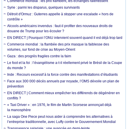
Commerce mondial : les prix flambent, les échanges ralentissent
Syrie : parmi les disparus, quelques survivants
Détroit d'Ormuz : Guterres appelle à stopper une escalade « hors de
contrôle »
Alcools américains invendus : faut-il profiter des nouveaux droits de
douane de Trump pour les écouler ?
EN DIRECT | Pourquoi l’ONU intervient souvent quand il est déjà trop tard
Commerce mondial : la flambée des prix masque la faiblesse des
volumes, sur fond de crise au Moyen-Orient
Gaza : des progrès fragiles contre la faim
Le foot et la foi : l’évangélisme a-t-il réellement privé le Brésil de la Coupe
du monde ?
Inde : Recours excessif à la force contre des manifestations d’étudiants
Face aux 300 000 décès annuels par noyade, l’OMS dévoile un plan de
prévention
EN DIRECT | Comment mieux empêcher les différends de dégénérer en
conflits ?
« Taxi Driver » : en 1976, le film de Martin Scorsese annonçait déjà
la manosphère
La saga One Piece peut nous aider à comprendre les alternatives à
l’entreprise traditionnelle, avec Luffy contre le Gouvernement Mondial
Transparence salariale : une avancée en demi-teinte