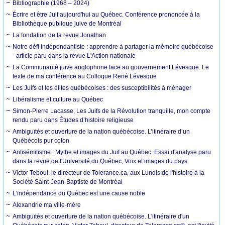
Bibliographie (1968 – 2024)
Écrire et être Juif aujourd'hui au Québec. Conférence prononcée à la
Bibliothèque publique juive de Montréal
La fondation de la revue Jonathan
Notre défi indépendantiste : apprendre à partager la mémoire québécoise
- article paru dans la revue L'Action nationale
La Communauté juive anglophone face au gouvernement Lévesque. Le
texte de ma conférence au Colloque René Lévesque
Les Juifs et les élites québécoises : des susceptibilités à ménager
Libéralisme et culture au Québec
Simon-Pierre Lacasse, Les Juifs de la Révolution tranquille, mon compte
rendu paru dans Études d’histoire religieuse
Ambiguïtés et ouverture de la nation québécoise. L’itinéraire d’un
Québécois pur coton
Antisémitisme : Mythe et images du Juif au Québec. Essai d'analyse paru
dans la revue de l'Université du Québec, Voix et images du pays
Victor Teboul, le directeur de Tolerance.ca, aux Lundis de l'histoire à la
Société Saint-Jean-Baptiste de Montréal
L'indépendance du Québec est une cause noble
Alexandrie ma ville-mère
Ambiguïtés et ouverture de la nation québécoise. L'itinéraire d'un