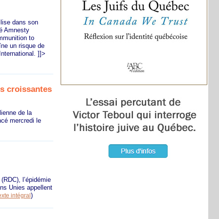
ilise dans son
ré Amnesty
mmunition to
îne un risque de
ternational. ]]>
es croissantes
lienne de la
ncé mercredi le
 (RDC), l’épidémie
ons Unies appellent
)
xte intégral