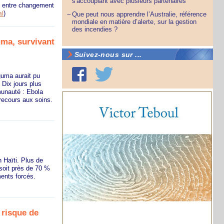
s'accouplant avec plusieurs partenaires
e entre changement
)
al
Que peut nous apprendre l’Australie, référence
~
mondiale en matière d’alerte, sur la gestion
des incendies ?
uma, survivant
Suivez-nous sur ...
guma aurait pu
 Dix jours plus
munauté : Ebola
 recours aux soins.
 Haïti. Plus de
soit près de 70 %
ments forcés.
 risque de