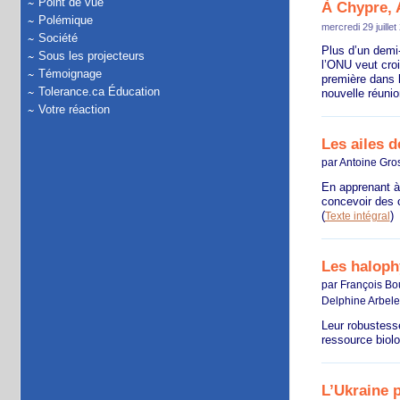
Point de vue
À Chypre, 
Polémique
mercredi 29 juillet
Société
Plus d’un demi
Sous les projecteurs
l’ONU veut croi
Témoignage
première dans l
Tolerance.ca Éducation
nouvelle réunio
Votre réaction
Les ailes d
par Antoine Gro
En apprenant à 
concevoir des c
(
)
Texte intégral
Les halophy
par François Bou
Delphine Arbelet
Leur robustesse
ressource biolo
L’Ukraine p