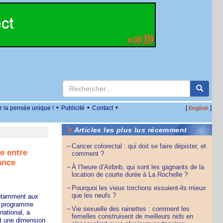
•
•
•
z la pensée unique !
Publicité
Contact
[
]
English
Articles les plus lus récemment
Cancer colorectal : qui doit se faire dépister, et
~
e entre
comment ?
ance
À l’heure d’Airbnb, qui sont les gagnants de la
~
location de courte durée à La Rochelle ?
Pourquoi les vieux torchons essuient-ils mieux
~
que les neufs ?
notamment aux
du programme
Vie sexuelle des rainettes : comment les
~
national, a
femelles construisent de meilleurs nids en
êt une dimension