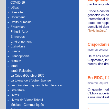
COVID-19
par Amnesty Inte
Débat
L’Inde a contin
Diversité
génocide en co
Document
International 
Droits humains
Israel, ce rapp
complicité dans
Éducation
(
)
Texte intégral
Enhaili, Aziz
Entrevues
Environnement
Cisjordanie
États-Unis
mercredi 29 juillet
France
Francophonie
Deux ans après 
Cisjordanie, la
Histoire
bureau des dro
Israël
Israël-Palestine
La Crise d'Octobre 1970
En RDC, l’é
La tolérance ? Votre réponse
mercredi 29 juillet
Les Grandes Figures de la tolérance
Cinquante mort
Littérature
d’Ebola accélèr
Livres
à une mobilisat
Livres de Victor Teboul
Médias - Communiqués