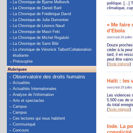
La Chronique de Bjarne Melkevik
politique. […]
La Chronique de Daniel Baril
climatique, cup
La Chronique de Frédérique David
La Chronique de Julie Dumontier
« Me faire
La Chronique de Léonce Naud
d’Ebola
La Chronique de Masri Feki
La Chronique de Michel Rogalski
mercredi 29 juillet
La Chronique de Sami Bibi
Douze proches 
La chronique de Véronick Talbot/Collaboration
céder à la peur
tard, il en res
étudiante
peut être vainc
Philosophie
(
)
Texte intégral
Rubriques
Observatoire des droits humains
Haïti : les
Actualités
mercredi 29 juillet
Actualités Internationales
Analyse de l'information
Les violences s
5.500 cas de v
Arts et spectacles
du total enregi
Campus
(
)
Texte intégral
Campus
Ces lectures qui nous habitent
Communiqué
Inde. La po
Concours
complicité