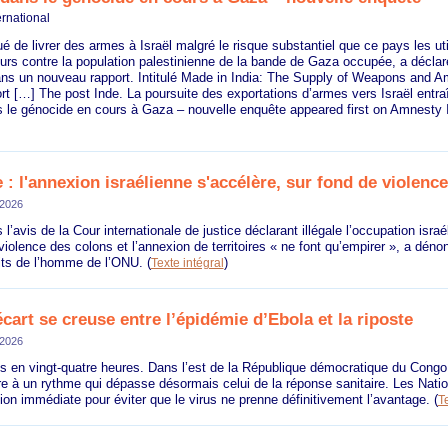
rnational
ué de livrer des armes à Israël malgré le risque substantiel que ce pays les ut
urs contre la population palestinienne de la bande de Gaza occupée, a décla
dans un nouveau rapport. Intitulé Made in India: The Supply of Weapons and A
ort […] The post Inde. La poursuite des exportations d’armes vers Israël entra
 le génocide en cours à Gaza – nouvelle enquête appeared first on Amnesty In
 : l'annexion israélienne s'accélère, sur fond de violenc
 2026
l’avis de la Cour internationale de justice déclarant illégale l’occupation israé
 violence des colons et l’annexion de territoires « ne font qu’empirer », a déno
its de l’homme de l’ONU.
(
)
Texte intégral
cart se creuse entre l’épidémie d’Ebola et la riposte
 2026
s en vingt-quatre heures. Dans l’est de la République démocratique du Congo
e à un rythme qui dépasse désormais celui de la réponse sanitaire. Les Nati
ion immédiate pour éviter que le virus ne prenne définitivement l’avantage.
(
Te