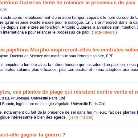
António Guterres tente de relancer le processus de paix
 2026
-siècle après l’établissement d’une zone tampon separant le nord du sud de C
re qu’un espace existe encore pour le dialogue. En visite mercredi dans la cap
’île depuis son entrée en fonction, António Guterres a annoncé son intention
n internationale pour relancer le processus de paix.
(
)
Texte intégral
es papillons Morpho inspireront-elles les centrales solai
sjean, Docteur en Science des matériaux pour l'énergie solaire, EPF
manipuler la lumière avec la même finesse que les ailes d’un papillon, nous 
entrales solaires plus efficaces, plus compactes et mieux adaptées aux besoi
tes, ces plantes de plage qui résistent contre vents et 
teau, Pr Biologie, Université Paris Cité
-Bonnin, Ingénieure en biologie végétale, Université Paris Cité
, notamment du fait de la présence de sel dans les milieux, fait des plantes
gique intéressante à bien des égards.
(
)
Texte intégral
eut-elle gagner la guerre ?