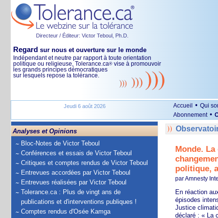
Directeur / Éditeur: Victor Teboul, Ph.D.
Regard
sur nous et ouverture sur le monde
Indépendant et neutre par rapport à toute orientation
politique ou religieuse, Tolerance.ca
vise à promouvoir
®
les grands principes démocratiques
sur lesquels repose la tolérance.
•
Accueil
Qui s
Jeudi 6 août 2026
•
Abonnement
O
Observatoi
Analyses et Opinions
Bloc-Notes de Victor Teboul
Monde. La 
Conférences et essais de Victor Teboul
changement
Critiques et comptes rendus de Victor Teboul
politique, 
Entrevues accordées par Victor Teboul
par Amnesty Inte
Entrevues réalisées par Victor Teboul
Tolerance.ca : Plus de vingt ans de
En réaction au
épisodes inten
publications et d'interventions publiques !
Justice climati
Comptes rendus d'Osée Kamga
déclaré : « La