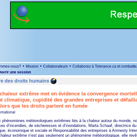
•
•
•
ommes-nous?
Mission
Collaborateurs
Collaborez à Tolerance.ca et combatte
uvrir une session
re des droits humains
chaleur extrême met en évidence la convergence mortell
 climatique, cupidité des grandes entreprises et défaill
alors que les droits partent en fumée
rnational
x phénomènes météoroloqiues extrêmes liés à la chaleur autour du monde, 
ses d’incendies, de sécheresses et d’inondations, Marta Schaaf, directrice 
que, économique et sociale et Responsabilité des entreprises à Amnesty Inter
 chaleur extrême n’est pas seulement un phénomène météorologique, elle rev