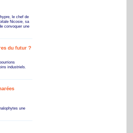
hypre, le chef de
itale Nicosie, sa
 de convoquer une
res du futur ?
pourrions
ns industriels.
marées
 halophytes une