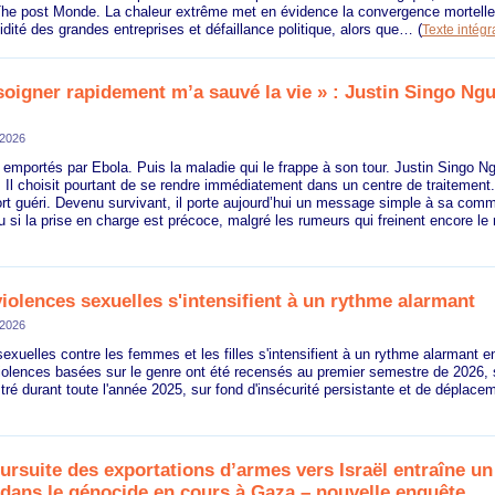
 The post Monde. La chaleur extrême met en évidence la convergence mortell
idité des grandes entreprises et défaillance politique, alors que…
(
Texte intégr
 soigner rapidement m’a sauvé la vie » : Justin Singo Ng
 2026
emportés par Ebola. Puis la maladie qui le frappe à son tour. Justin Singo N
. Il choisit pourtant de se rendre immédiatement dans un centre de traitement.
sort guéri. Devenu survivant, il porte aujourd’hui un message simple à sa com
u si la prise en charge est précoce, malgré les rumeurs qui freinent encore le
 violences sexuelles s'intensifient à un rythme alarmant
 2026
exuelles contre les femmes et les filles s'intensifient à un rythme alarmant en
iolences basées sur le genre ont été recensés au premier semestre de 2026, 
stré durant toute l'année 2025, sur fond d'insécurité persistante et de déplace
ursuite des exportations d’armes vers Israël entraîne un
 dans le génocide en cours à Gaza – nouvelle enquête