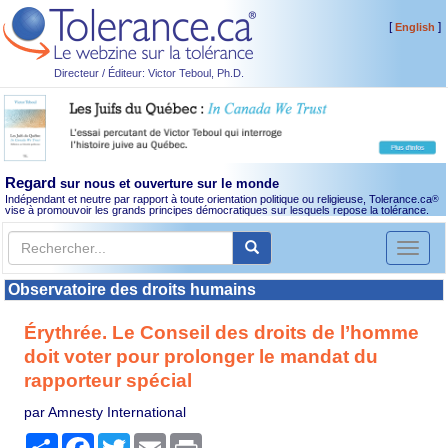
[
]
English
Directeur / Éditeur: Victor Teboul, Ph.D.
Regard
sur nous et ouverture sur le monde
Indépendant et neutre par rapport à toute orientation politique ou religieuse, Tolerance.ca
®
vise à promouvoir les grands principes démocratiques sur lesquels repose la tolérance.
Toggl
naviga
Observatoire des droits humains
Érythrée. Le Conseil des droits de l’homme
doit voter pour prolonger le mandat du
rapporteur spécial
par Amnesty International
Partager
Facebook
Twitter
Email
Print