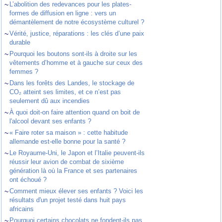
~
L’abolition des redevances pour les plates-
formes de diffusion en ligne : vers un
démantèlement de notre écosystème culturel ?
~
Vérité, justice, réparations : les clés d’une paix
durable
~
Pourquoi les boutons sont-ils à droite sur les
vêtements d’homme et à gauche sur ceux des
femmes ?
~
Dans les forêts des Landes, le stockage de
CO₂ atteint ses limites, et ce n’est pas
seulement dû aux incendies
~
À quoi doit-on faire attention quand on boit de
l'alcool devant ses enfants ?
~
« Faire roter sa maison » : cette habitude
allemande est-elle bonne pour la santé ?
~
Le Royaume-Uni, le Japon et l’Italie peuvent-ils
réussir leur avion de combat de sixième
génération là où la France et ses partenaires
ont échoué ?
~
Comment mieux élever ses enfants ? Voici les
résultats d'un projet testé dans huit pays
africains
~
Pourquoi certains chocolats ne fondent-ils pas