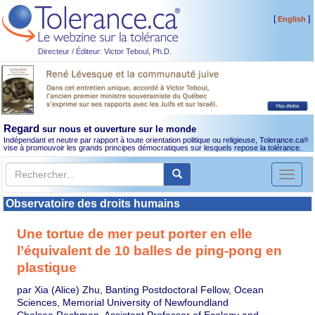
[
]
English
Directeur / Éditeur: Victor Teboul, Ph.D.
Regard
sur nous et ouverture sur le monde
Indépendant et neutre par rapport à toute orientation politique ou religieuse, Tolerance.ca
®
vise à promouvoir les grands principes démocratiques sur lesquels repose la tolérance.
Toggl
naviga
Observatoire des droits humains
Une tortue de mer peut porter en elle
l’équivalent de 10 balles de ping-pong en
plastique
par Xia (Alice) Zhu, Banting Postdoctoral Fellow, Ocean
Sciences, Memorial University of Newfoundland