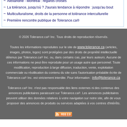
Alexandrie - Montréal : regards croisés
La tolérance, jusqu'où ? J'aurais tendance à répondre : jusqu'au bout
Multiculturalisme, droits de la personne et tolérance interculturelle
Première rencontre publique de Tolerance.ca®
© 2026 Tolerance.ca
Inc. Tous droits de reproduction réservés.
®
www.tolerance.ca
Toutes les informations reproduites sur le site de
(articles,
images, photos, logos) sont protégées par des droits de propriété intellectuelle
détenus par Tolerance.ca
Inc. ou, dans certains cas, par leurs auteurs. Aucune de
®
ces informations ne peut être reproduite pour un usage autre que personnel. Toute
modification, reproduction à large diffusion, traduction, vente, exploitation
commerciale ou réutilisation du contenu du site sans l'autorisation préalable écrite de
info@tolerance.ca
Tolerance.ca
Inc. est strictement interdite. Pour information :
®
Tolerance.ca
Inc. n'est pas responsable des liens externes ni des contenus des
®
annonces publicitaires paraissant sur Tolerance.ca
. Les annonces publicitaires
®
peuvent utiliser des données relatives à votre navigation sur notre site, afin de vous
proposer des annonces de produits ou services adaptées à vos centres d'intérêts.