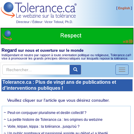
[
]
English
Directeur / Éditeur: Victor Teboul, Ph.D.
Regard
sur nous et ouverture sur le monde
Indépendant et neutre par rapport à toute orientation politique ou religieuse, Tolerance.ca
®
vise à promouvoir les grands principes démocratiques sur lesquels repose la tolérance.
Toggl
naviga
Tolerance.ca : Plus de vingt ans de publications et
d'interventions publiques !
Veuillez cliquer sur l'article que vous désirez consulter.
Peut-on conjuguer pluralisme et destin collectif ?
La petite histoire de Tolerance.ca : les origines du webzine
Voile, kirpan, kippa : la tolérance...jusqu'où ?
Un public nombreux et passionné assiste au débat «La liberté