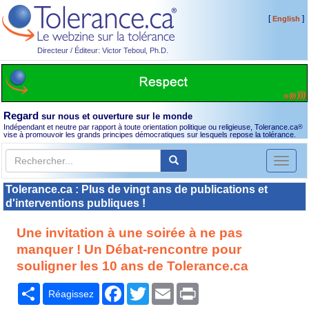
[
]
English
Directeur / Éditeur: Victor Teboul, Ph.D.
Regard
sur nous et ouverture sur le monde
Indépendant et neutre par rapport à toute orientation politique ou religieuse, Tolerance.ca
®
vise à promouvoir les grands principes démocratiques sur lesquels repose la tolérance.
Toggl
naviga
Tolerance.ca : Plus de vingt ans de publications et
d'interventions publiques !
Une invitation à une soirée à ne pas
manquer ! Un Débat-rencontre pour
souligner les 10 ans de Tolerance.ca
Partager
Facebook
Twitter
Email
Print
Réagissez