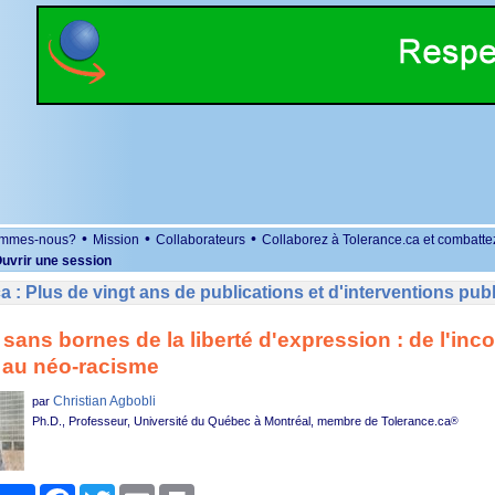
•
•
•
ommes-nous?
Mission
Collaborateurs
Collaborez à Tolerance.ca et combatte
uvrir une session
a : Plus de vingt ans de publications et d'interventions publ
 sans bornes de la liberté d'expression : de l'inc
e au néo-racisme
Christian Agbobli
par
Ph.D., Professeur, Université du Québec à Montréal, membre de Tolerance.ca
®
r
Facebook
Twitter
Email
Print