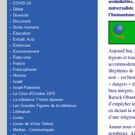
assimilables,
COVID-19
universaliste
Débat
l’humanisme 
Diversité
Document
Droits humains
Éducation
Enhaili, Aziz
Entrevues
Aujourd’hui, l
Environnement
légions et to
États-Unis
accommodement
France
illégitimes de
Francophonie
Histoire
noir – est bie
Israël
« dangers » du
Israël-Palestine
bien intégrés
La Crise d'Octobre 1970
Barack Obama,
La tolérance ? Votre réponse
d’empêcher le
Les Grandes Figures de la tolérance
en dictant la 
Littérature
d’une religion
Livres
Livres de Victor Teboul
Autant nous vi
Médias - Communiqués
nombreux. Ain