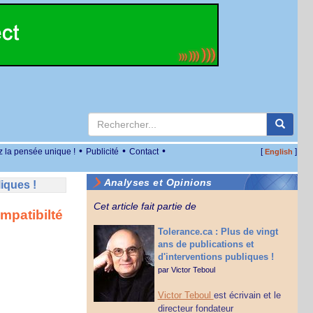
•
•
•
z la pensée unique !
Publicité
Contact
[
]
English
Analyses et Opinions
iques !
Cet article fait partie de
ompatibilté
Tolerance.ca : Plus de vingt
ans de publications et
d'interventions publiques !
par
Victor Teboul
Victor Teboul
est écrivain et le
directeur fondateur