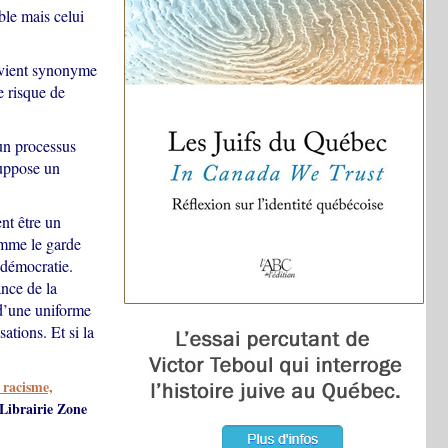
ble mais celui
devient synonyme
e risque de
’un processus
suppose un
nt être un
omme le garde
 démocratie.
nce de la
 d’une uniforme
ations. Et si la
 racisme,
 Librairie Zone