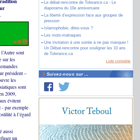
tradition
~
Le débat-rencontre de Tolerance.ca - Le
sur
diaporama du 10e anniversaire
.
~
La liberté d’expression face aux groupes de
pression
~
Islamophobie, dites-vous ?
~
Les mots-matraques
~
Une invitation à une soirée à ne pas manquer !
Un Débat-rencontre pour souligner les 10 ans
 l’Autre sont
de Tolerance.ca
 sur les
Liste complète
 demandes
ur président –
Suivez-nous sur ...
ouvre les
siatiques sont
 en 2009,
aux évitent
t - par exemple
tilité à l’égard
é aussi
efuser un