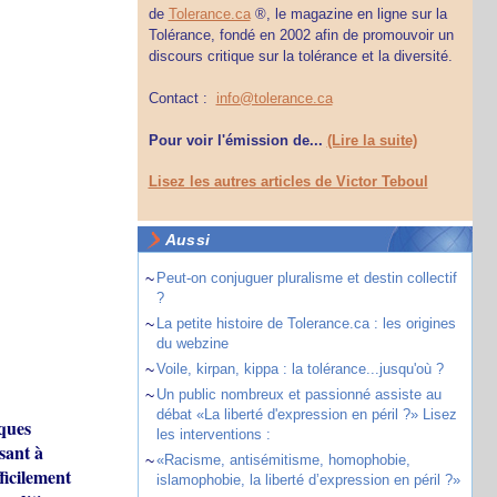
de
Tolerance.ca
®, le magazine en ligne sur la
Tolérance, fondé en 2002 afin de promouvoir un
discours critique sur la tolérance et la diversité.
Contact :
info@tolerance.ca
Pour voir l'émission de...
(Lire la suite)
Lisez les autres articles de Victor Teboul
Aussi
~
Peut-on conjuguer pluralisme et destin collectif
?
~
La petite histoire de Tolerance.ca : les origines
du webzine
~
Voile, kirpan, kippa : la tolérance...jusqu'où ?
~
Un public nombreux et passionné assiste au
débat «La liberté d'expression en péril ?» Lisez
sques
les interventions :
sant à
~
«Racisme, antisémitisme, homophobie,
ficilement
islamophobie, la liberté d’expression en péril ?»