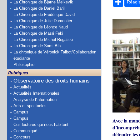
Réagi
La Chronique de Bjarne Melkevik
La Chronique de Daniel Baril
La Chronique de Frédérique David
La Chronique de Julie Dumontier
La Chronique de Léonce Naud
La Chronique de Masri Feki
La Chronique de Michel Rogalski
La Chronique de Sami Bibi
La chronique de Véronick Talbot/Collaboration
étudiante
Philosophie
Rubriques
Observatoire des droits humains
Actualités
Actualités Internationales
Analyse de l'information
Arts et spectacles
Campus
Campus
Avec la mondi
Ces lectures qui nous habitent
d’incompréhen
Communiqué
défendre les 
Concours