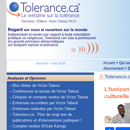
Directeur / Éditeur: Victor Teboul, Ph.D.
Regard
sur nous et ouverture sur le monde
Indépendant et neutre par rapport à toute orientation
politique ou religieuse, Tolerance.ca
vise à promouvoir
®
les grands principes démocratiques
sur lesquels repose la tolérance.
•
Accueil
Qui s
Vendredi 7 août 2026
•
Abonnement
O
Tolerance.c
Analyses et Opinions
Bloc-Notes de Victor Teboul
L’horizon
Conférences et essais de Victor Teboul
culturell
Critiques et comptes rendus de Victor Teboul
Entrevues accordées par Victor Teboul
Entrevues réalisées par Victor Teboul
Tolerance.ca : Plus de vingt ans de
publications et d'interventions publiques !
Comptes rendus d'Osée Kamga
Partage