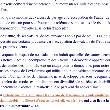
oir sous couvert d’incompétence. L’humour sur les Juifs n’est pas possi
l’est.
 mot qui symbolise des valeurs de partage et d’acceptation de l’autre, 
re ou de chacun pour soi. Pourtant, la tolérance suppose aussi le risque, l
dénoncer qui implique aussi celui d’accepter.
de l’autre, de ses valeurs, de ses croyances ne va pas de soi. Il s’agit d
écessite une certaine prudence car l’acceptation des valeurs de l’Autre 
s propres valeurs.
voquant le respect de nos valeurs, on induit que celles des autres peuve
s nôtres. Face à l’incompatibilité des valeurs, la démocratie apparaît c
es demandes des minorités sont un risque pour la démocratie, pour notre
 les propos de Levi-Strauss qui militait pour une véritable reconnaissa
urelle. Pour lui, la vie de l’humanité ne se développe pas sous le régime
 selon des modes extraordinairement diversifiés de sociétés et de civilis
 chèrement invoquée, n’était-elle que le paravent du néo-racisme ?
au
Débat-rencontre soulignant les dix ans de Tolerance.ca, «Antisémitisme,
lamophobie : la liberté d’expression est-elle en péril ?»,
qui a eu lieu à la
éal, le 29 novembre 2012.