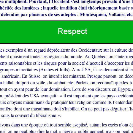
 se multiplient. Pourtant, l’Occident s’est longtemps prévalu d’une 
 héritée des lumières ; laquelle tradition était théoriquement basée 
défendue par plusieurs de ses adeptes : Montesquieu, Voltaire, etc
es exemples d’un regard dépréciateur des Occidentaux sur la culture de
uchent quasiment toutes les régions du monde. Au Québec, on s’interroge
s raisonnables et les risques pour la société d’accueil d’accepter les
 groupes minoritaires (Arabes et Juifs). Aux USA, ils se demandent si le
n américain. En Suisse, on interdit les minarets. Presque partout, on déc
 hallal, du port du voile, du sabbat, etc. Parfois, on reconnaît que les A
, tout en ayant peur de leur domination. Lors de son discours en Egypte
 président des USA avançait : « il est important que les pays occident
urs citoyens musulmans de pratiquer leur religion comme ils l’entenden
manière dont une musulmane doit s’habiller. On ne peut pas déguiser l’hos
 sous le couvert du libéralisme ».
vons dans une époque où tout semble aseptisé, autant les excès n’ont ét
si, on ne peut plus dire le mot « nègre » publiquement, mais on peut r