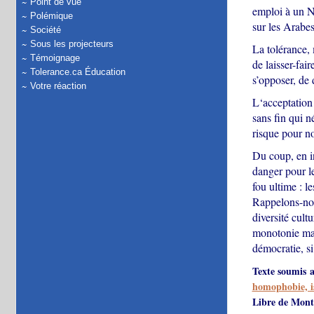
Point de vue
emploi à un N
Polémique
sur les Arabes 
Société
Sous les projecteurs
La tolérance,
Témoignage
de laisser-fai
Tolerance.ca Éducation
s’opposer, de 
Votre réaction
L‘acceptation 
sans fin qui n
risque pour no
Du coup, en in
danger pour le
fou ultime : l
Rappelons-nous
diversité cult
monotonie mais
démocratie, si
Texte soumis 
homophobie, is
Libre de Montr