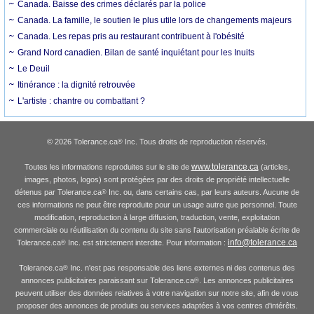
Canada. Baisse des crimes déclarés par la police
Canada. La famille, le soutien le plus utile lors de changements majeurs
Canada. Les repas pris au restaurant contribuent à l'obésité
Grand Nord canadien. Bilan de santé inquiétant pour les Inuits
Le Deuil
Itinérance : la dignité retrouvée
L'artiste : chantre ou combattant ?
© 2026 Tolerance.ca
Inc. Tous droits de reproduction réservés.
®
www.tolerance.ca
Toutes les informations reproduites sur le site de
(articles,
images, photos, logos) sont protégées par des droits de propriété intellectuelle
détenus par Tolerance.ca
Inc. ou, dans certains cas, par leurs auteurs. Aucune de
®
ces informations ne peut être reproduite pour un usage autre que personnel. Toute
modification, reproduction à large diffusion, traduction, vente, exploitation
commerciale ou réutilisation du contenu du site sans l'autorisation préalable écrite de
info@tolerance.ca
Tolerance.ca
Inc. est strictement interdite. Pour information :
®
Tolerance.ca
Inc. n'est pas responsable des liens externes ni des contenus des
®
annonces publicitaires paraissant sur Tolerance.ca
. Les annonces publicitaires
®
peuvent utiliser des données relatives à votre navigation sur notre site, afin de vous
proposer des annonces de produits ou services adaptées à vos centres d'intérêts.