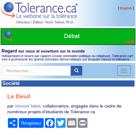
[
]
English
Directeur / Éditeur: Victor Teboul, Ph.D.
Regard
sur nous et ouverture sur le monde
Indépendant et neutre par rapport à toute orientation politique ou religieuse, Tolerance.ca
®
vise à promouvoir les grands principes démocratiques sur lesquels repose la tolérance.
Toggl
naviga
Société
Le Deuil
par
, collaboratrice, engagée dans le cadre de
Véronick Talbot
nombreux projets d'étudiants de Tolerance.ca
Partager
Facebook
Twitter
Email
Print
Réagissez