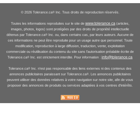
© 2026 Tolerance.ca
Inc. Tous droits de reproduction réservés.
®
www.tolerance.ca
Toutes les informations reproduites sur le site de
(articles,
images, photos, logos) sont protégées par des droits de propriété intellectuelle
détenus par Tolerance.ca
Inc. ou, dans certains cas, par leurs auteurs. Aucune de
®
ces informations ne peut être reproduite pour un usage autre que personnel. Toute
modification, reproduction à large diffusion, traduction, vente, exploitation
commerciale ou réutilisation du contenu du site sans l'autorisation préalable écrite de
info@tolerance.ca
Tolerance.ca
Inc. est strictement interdite. Pour information :
®
Tolerance.ca
Inc. n'est pas responsable des liens externes ni des contenus des
®
annonces publicitaires paraissant sur Tolerance.ca
. Les annonces publicitaires
®
peuvent utiliser des données relatives à votre navigation sur notre site, afin de vous
proposer des annonces de produits ou services adaptées à vos centres d'intérêts.