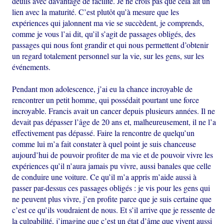
deuils avec davantage de facilité. Je ne crois pas que cela ait un
lien avec la maturité. C’est plutôt qu’à mesure que les
expériences qui jalonnent ma vie se succèdent, je comprends,
comme je vous l’ai dit, qu’il s’agit de passages obligés, des
passages qui nous font grandir et qui nous permettent d’obtenir
un regard totalement personnel sur la vie, sur les gens, sur les
événements.
Pendant mon adolescence, j’ai eu la chance incroyable de
rencontrer un petit homme, qui possédait pourtant une force
incroyable. Francis avait un cancer depuis plusieurs années. Il ne
devait pas dépasser l’âge de 20 ans et, malheureusement, il ne l’a
effectivement pas dépassé. Faire la rencontre de quelqu’un
comme lui m’a fait constater à quel point je suis chanceuse
aujourd’hui de pouvoir profiter de ma vie et de pouvoir vivre les
expériences qu’il n’aura jamais pu vivre, aussi banales que celle
de conduire une voiture. Ce qu’il m’a appris m’aide aussi à
passer par-dessus ces passages obligés : je vis pour les gens qui
ne peuvent plus vivre, j’en profite parce que je suis certaine que
c’est ce qu’ils voudraient de nous. Et s’il arrive que je ressente de
la culpabilité, j’imagine que c’est un état d’âme que vivent aussi