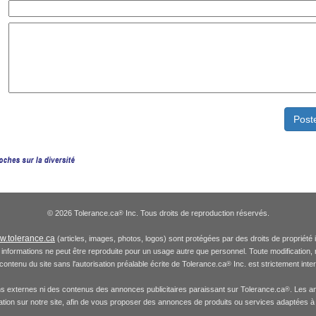
© 2026 Tolerance.ca
Inc. Tous droits de reproduction réservés.
®
.tolerance.ca
(articles, images, photos, logos) sont protégées par des droits de propriété 
informations ne peut être reproduite pour un usage autre que personnel. Toute modification, re
 contenu du site sans l'autorisation préalable écrite de Tolerance.ca
Inc. est strictement inte
®
ns externes ni des contenus des annonces publicitaires paraissant sur Tolerance.ca
. Les a
®
gation sur notre site, afin de vous proposer des annonces de produits ou services adaptées à 