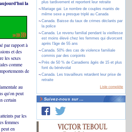
aujourd'hui la
plus tardivement et reportent leur retraite
~
Mariage gai. Le nombre de couples mariés de
même sexe a presque triplé au Canada
~
Canada. Baisse du taux de crimes déclarés par
la police
~
Canada. Le revenu familial pendant la vieillesse
est moins élevé chez les femmes qui divorcent
après l'âge de 55 ans
ué par rapport à
~
Canada. 50% des cas de violence familiale
sions et des
commis par des conjoints
re les sexes
~
Près de 50 % de Canadiens âgés de 15 et plus
ntales comme
font du bénévolat
comportements de
~
Canada. Les travailleurs retardent leur prise de
retraite
ndamentale au
Liste complète
ns qu'on peut
n certain
Suivez-nous sur ...
atteints par les
unes femmes
 peut en