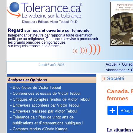
Directeur / Éditeur: Victor Teboul, Ph.D.
Regard
sur nous et ouverture sur le monde
Indépendant et neutre par rapport à toute orientation
politique ou religieuse, Tolerance.ca
vise à promouvoir
®
les grands principes démocratiques
sur lesquels repose la tolérance.
•
Accueil
Qui s
Jeudi 6 août 2026
•
Abonnement
O
Société
Analyses et Opinions
Bloc-Notes de Victor Teboul
Canada. F
Conférences et essais de Victor Teboul
femmes
Critiques et comptes rendus de Victor Teboul
Entrevues accordées par Victor Teboul
Partage
Réagi
Entrevues réalisées par Victor Teboul
Tolerance.ca : Plus de vingt ans de
publications et d'interventions publiques !
La situation 
Comptes rendus d'Osée Kamga