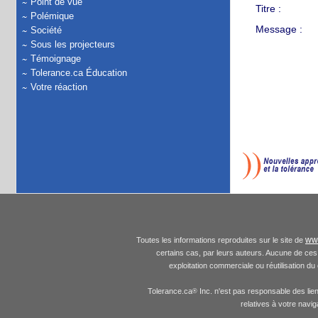
Point de vue
Titre :
Polémique
Message :
Société
Sous les projecteurs
Témoignage
Tolerance.ca Éducation
Votre réaction
www
Toutes les informations reproduites sur le site de
certains cas, par leurs auteurs. Aucune de ces 
exploitation commerciale ou réutilisation du
Tolerance.ca
Inc. n'est pas responsable des lie
®
relatives à votre navi