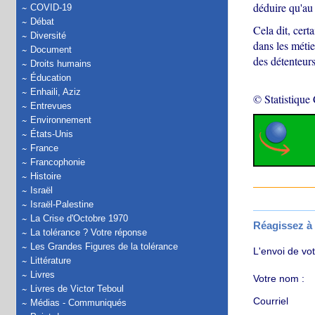
déduire qu'au 
COVID-19
Débat
Cela dit, cert
Diversité
dans les métie
Document
des détenteurs
Droits humains
Éducation
Enhaili, Aziz
© Statistique
Entrevues
Environnement
États-Unis
France
Francophonie
Histoire
Israël
Israël-Palestine
La Crise d'Octobre 1970
Réagissez à c
La tolérance ? Votre réponse
Les Grandes Figures de la tolérance
L'envoi de vo
Littérature
Livres
Votre nom :
Livres de Victor Teboul
Courriel
Médias - Communiqués