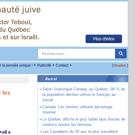
•
•
•
z la pensée unique !
Publicité
Contact
[
]
English
Aussi
~
Selon Statistique Canada, au Québec, 94 % de
 les
la population déclare utiliser le français au
travail
~
Canada. Les seniors utilisent davantage
Internet
~
Le Québec affiche le plus faible taux d'actes de
violence envers les femmes
vail a
~
Les Canadiens de 50 ans et plus travaillent