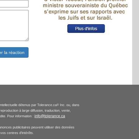
intellectuelle détenus par Tolerance.ca
Inc. ou, dans
®
production à large diffusion, traduction, vente,
info@tolerance.ca
rdite. Pour information :
nnonces publicitaires peuvent utiliser des données
vos centres d'intérêts.