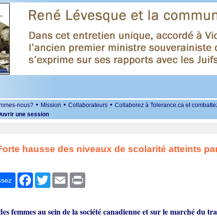
•
•
•
ommes-nous?
Mission
Collaborateurs
Collaborez à Tolerance.ca et combatte
uvrir une session
orte hausse des niveaux de scolarité atteints par
r
Facebook
Twitter
Email
Print
ssez
des femmes au sein de la société canadienne et sur le marché du tra