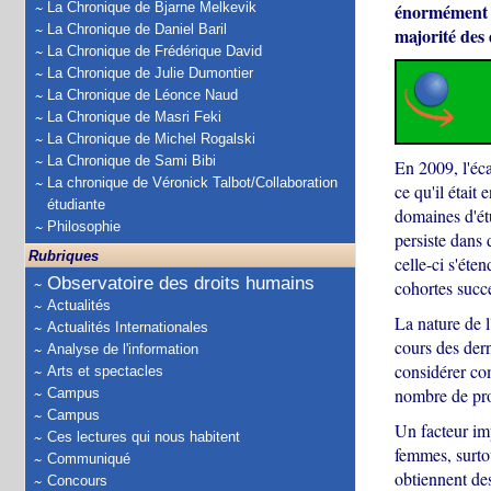
La Chronique de Bjarne Melkevik
énormément é
La Chronique de Daniel Baril
majorité des 
La Chronique de Frédérique David
La Chronique de Julie Dumontier
La Chronique de Léonce Naud
La Chronique de Masri Feki
La Chronique de Michel Rogalski
La Chronique de Sami Bibi
En 2009, l'éca
La chronique de Véronick Talbot/Collaboration
ce qu'il était
étudiante
domaines d'étu
Philosophie
persiste dans
Rubriques
celle-ci s'ét
Observatoire des droits humains
cohortes succ
Actualités
La nature de l
Actualités Internationales
cours des der
Analyse de l'information
considérer com
Arts et spectacles
nombre de prof
Campus
Campus
Un facteur imp
Ces lectures qui nous habitent
femmes, surtou
Communiqué
obtiennent des
Concours