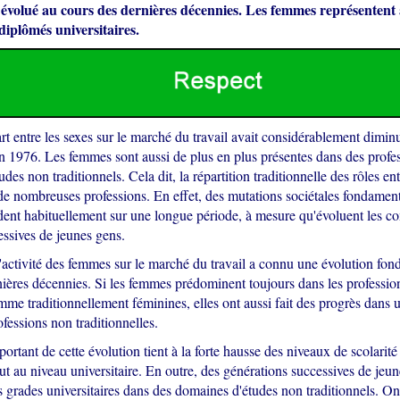
volué au cours des dernières décennies. Les femmes représentent 
diplômés universitaires.
rt entre les sexes sur le marché du travail avait considérablement dimin
 en 1976. Les femmes sont aussi de plus en plus présentes dans des profes
des non traditionnels. Cela dit, la répartition traditionnelle des rôles ent
 de nombreuses professions. En effet, des mutations sociétales fondame
endent habituellement sur une longue période, à mesure qu'évoluent les 
essives de jeunes gens.
'activité des femmes sur le marché du travail a connu une évolution fo
nières décennies. Si les femmes prédominent toujours dans les professio
me traditionnellement féminines, elles ont aussi fait des progrès dans u
essions non traditionnelles.
ortant de cette évolution tient à la forte hausse des niveaux de scolarité 
t au niveau universitaire. En outre, des générations successives de je
 grades universitaires dans des domaines d'études non traditionnels. On