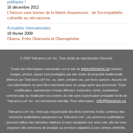
publiques !
16 décembre 2012
L’horizon sans bornes de la liberté d'expression : de l'incompatibilté
culturelle au néo-racisme
Actualités Internationales
19 février 2009
Obama. Entre Obamania et Obamaphobie
© 2026 Tolerance.ca
Inc. Tous droits de reproduction réservés.
®
www.tolerance.ca
Toutes les informations reproduites sur le site de
(articles,
images, photos, logos) sont protégées par des droits de propriété intellectuelle
détenus par Tolerance.ca
Inc. ou, dans certains cas, par leurs auteurs. Aucune de
®
ces informations ne peut être reproduite pour un usage autre que personnel. Toute
modification, reproduction à large diffusion, traduction, vente, exploitation
commerciale ou réutilisation du contenu du site sans l'autorisation préalable écrite de
info@tolerance.ca
Tolerance.ca
Inc. est strictement interdite. Pour information :
®
Tolerance.ca
Inc. n'est pas responsable des liens externes ni des contenus des
®
annonces publicitaires paraissant sur Tolerance.ca
. Les annonces publicitaires
®
peuvent utiliser des données relatives à votre navigation sur notre site, afin de vous
proposer des annonces de produits ou services adaptées à vos centres d'intérêts.